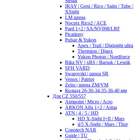
Stellar
IRAY | Geni / Rico / Saim / Tube /
XSight
LM шина
Nocpix Rico2 / ACE
Pard 1+2 | SA/NV008/LRF
Picatinny
Pulsar & Yukon
Apex / Trail / Digisight ultra
Thermion / Digex
Yukon Photon / Nordforce
Rika NV | xRS / Barsuk / Lesnik
SFH VARD
Swarovski | шина SR
Venox | Patriot
Zeiss | шина ZM/VM
Кольца 26-30-34-35-36-40 мм
Для CZ 550/557
Aimpoint | Micro / Acro
ARKON Alfa 1+2 / Arma
ATN | 4 / 5 / HD
HD X-Sight I+II / Mars
4/5 X-Sight / Mars / Thor
Conotech NAR
Guide | TU