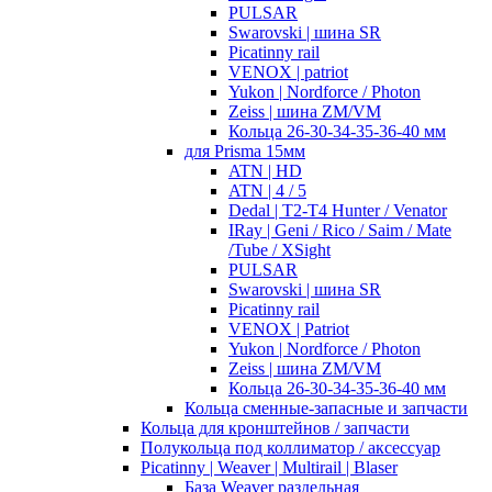
PULSAR
Swarovski | шина SR
Picatinny rail
VENOX | patriot
Yukon | Nordforce / Photon
Zeiss | шина ZM/VM
Кольца 26-30-34-35-36-40 мм
для Prisma 15мм
ATN | HD
ATN | 4 / 5
Dedal | T2-T4 Hunter / Venator
IRay | Geni / Rico / Saim / Mate
/Tube / XSight
PULSAR
Swarovski | шина SR
Picatinny rail
VENOX | Patriot
Yukon | Nordforce / Photon
Zeiss | шина ZM/VM
Кольца 26-30-34-35-36-40 мм
Кольца сменные-запасные и запчасти
Кольца для кронштейнов / запчасти
Полукольца под коллиматор / аксессуар
Picatinny | Weaver | Multirail | Blaser
База Weaver раздельная