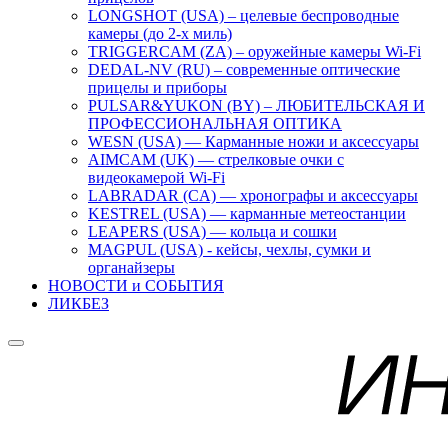
LONGSHOT (USA) – целевые беспроводные
камеры (до 2-х миль)
TRIGGERCAM (ZA) – оружейные камеры Wi-Fi
DEDAL-NV (RU) – современные оптические
прицелы и приборы
PULSAR&YUKON (BY) – ЛЮБИТЕЛЬСКАЯ И
ПРОФЕССИОНАЛЬНАЯ ОПТИКА
WESN (USA) — Карманные ножи и аксессуары
AIMCAM (UK) — стрелковые очки с
видеокамерой Wi-Fi
LABRADAR (CA) — хронографы и аксессуары
KESTREL (USA) — карманные метеостанции
LEAPERS (USA) — кольца и сошки
MAGPUL (USA) - кейсы, чехлы, сумки и
органайзеры
НОВОСТИ и СОБЫТИЯ
ЛИКБЕЗ