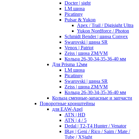
Docter | sight
LM шина
Picatinny
Pulsar & Yukon
Apex / Trail / Digisight Ultra
Yukon Nordforce / Photon
Schmidt Bender | шина Convex
Swarovski | шина SR
Venox | Patriot
Zeiss | шина ZM/VM
Кольца 26-30-34-35-36-40 мм
Для Prisma 12мм
LM шина
Picatinny
Swarovski | шина SR
Zeiss | шина ZM/VM
Кольца 26-30-34-35-36-40 мм
Кольца сменные-запасные и запчасти
Поворотные кронштейны
для EAW-Apel
ATN | HD
ATN | 4 / 5
Dedal | T2-T4 Hunter / Venator
IRay | Geni / Rico / Saim / Mate /
Tube / XSight