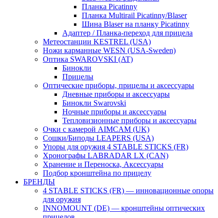
Планка Picatinny
Планка Multirail Picatinny/Blaser
Шина Blaser на планку Picatinny
Адаптер / Планка-переход для прицела
Метеостанции KESTREL (USA)
Ножи карманные WESN (USA-Sweden)
Оптика SWAROVSKI (AT)
Бинокли
Прицелы
Оптические приборы, прицелы и аксессуары
Дневные приборы и аксессуары
Бинокли Swarovski
Ночные приборы и аксессуары
Тепловизионные приборы и аксессуары
Очки с камерой AIMCAM (UK)
Сошки/Биподы LEAPERS (USA)
Упоры для оружия 4 STABLE STICKS (FR)
Хронографы LABRADAR LX (CAN)
Хранение и Переноска, Аксессуары
Подбор кронштейна по прицелу
БРЕНДЫ
4 STABLE STICKS (FR) — инновационные опоры
для оружия
INNOMOUNT (DE) — кронштейны оптических
прицелов