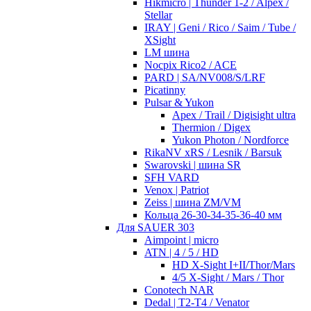
Hikmicro | Thunder 1-2 / Alpex /
Stellar
IRAY | Geni / Rico / Saim / Tube /
XSight
LM шина
Nocpix Rico2 / ACE
PARD | SA/NV008/S/LRF
Picatinny
Pulsar & Yukon
Apex / Trail / Digisight ultra
Thermion / Digex
Yukon Photon / Nordforce
RikaNV xRS / Lesnik / Barsuk
Swarovski | шина SR
SFH VARD
Venox | Patriot
Zeiss | шина ZM/VM
Кольца 26-30-34-35-36-40 мм
Для SAUER 303
Aimpoint | micro
ATN | 4 / 5 / HD
HD X-Sight I+II/Thor/Mars
4/5 X-Sight / Mars / Thor
Conotech NAR
Dedal | T2-T4 / Venator