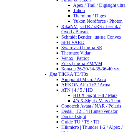
Apex / Trail / Digisight ultra
Talion
Thermion / Digex
Yukon Nordforce / Photon
RikaNV | GTR / xRS / Lesnik /
Ovod / Barsuk
Schmidt Bender | шина Convex
SFH VARD
Swarovski | шина SR
Thermtec Vidar
Venox | Patriot
Zeiss | шина ZM/VM
Кольца 26-30-34-35-36-40 мм
Для TIKKA T3/T3x
Aimpoint | Micro / Acro
ARKON Alfa 1+2 / Arma
ATN | 4 / 5 / HD
HD X-Sight I+II / Mars
4/5 X-Sight / Mars / Thor
Conotech Avata / NAR / Polaris
Dedal | T2-T4 Hunter/Venator
Docter | sight
Guide TU / TS / TR
Hikmicro | Thunder 1-2 / Alpex /