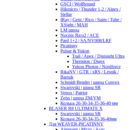
GSCI | Wolfhound
Hikmicro | Thunder 1-2 / Alpex /
Stellar
IRay | Geni / Rico / Saim / Tube /
XSight / MAH
LM шина
Nocpix Rico2 / ACE
Pard 1+2 | SA/NV008/LRF
Picatinny
Pulsar & Yukon
Trail / Apex / Digisight Ultra
Thermion / Digex
Yukon Photon / Nordforce
RikaNV | GTR / xRS / Lesnik /
Barsuk
Schmidt Bender | шина Convex
Swarovski | шина SR
Venox | Patriot
Zeiss | шина ZM/VM
Кольца 26-30-34-35-36-40 мм
BLASER R8 ULTIMATE X
Swarovski | шина SR
Кольца 26-30-34-35-36-40мм
Для WEAVER-PICATINNY
Aimpoint | Micro / Acro