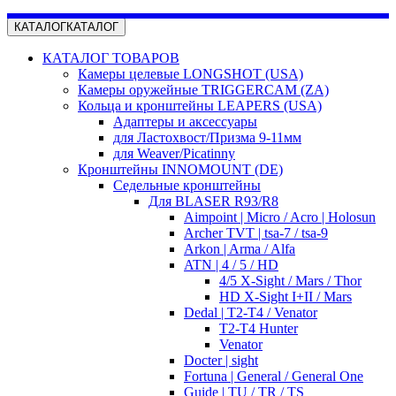
КАТАЛОГ
КАТАЛОГ
КАТАЛОГ ТОВАРОВ
Камеры целевые LONGSHOT (USA)
Камеры оружейные TRIGGERCAM (ZA)
Кольца и кронштейны LEAPERS (USA)
Адаптеры и аксессуары
для Ластохвост/Призма 9-11мм
для Weaver/Picatinny
Кронштейны INNOMOUNT (DE)
Седельные кронштейны
Для BLASER R93/R8
Aimpoint | Micro / Acro | Holosun
Archer TVT | tsa-7 / tsa-9
Arkon | Arma / Alfa
ATN | 4 / 5 / HD
4/5 X-Sight / Mars / Thor
HD X-Sight I+II / Mars
Dedal | T2-T4 / Venator
T2-T4 Hunter
Venator
Docter | sight
Fortuna | General / General One
Guide | TU / TR / TS