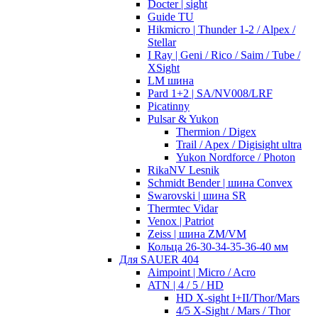
Docter | sight
Guide TU
Hikmicro | Thunder 1-2 / Alpex /
Stellar
I Ray | Geni / Rico / Saim / Tube /
XSight
LM шина
Pard 1+2 | SA/NV008/LRF
Picatinny
Pulsar & Yukon
Thermion / Digex
Trail / Apex / Digisight ultra
Yukon Nordforce / Photon
RikaNV Lesnik
Schmidt Bender | шина Convex
Swarovski | шина SR
Thermtec Vidar
Venox | Patriot
Zeiss | шина ZM/VM
Кольца 26-30-34-35-36-40 мм
Для SAUER 404
Aimpoint | Micro / Acro
ATN | 4 / 5 / HD
HD X-sight I+II/Thor/Mars
4/5 X-Sight / Mars / Thor