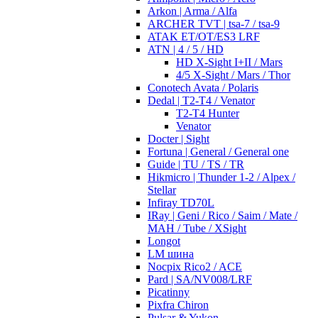
Arkon | Arma / Alfa
ARCHER TVT | tsa-7 / tsa-9
ATAK ET/OT/ES3 LRF
ATN | 4 / 5 / HD
HD X-Sight I+II / Mars
4/5 X-Sight / Mars / Thor
Conotech Avata / Polaris
Dedal | T2-T4 / Venator
T2-T4 Hunter
Venator
Docter | Sight
Fortuna | General / General one
Guide | TU / TS / TR
Hikmicro | Thunder 1-2 / Alpex /
Stellar
Infiray TD70L
IRay | Geni / Rico / Saim / Mate /
MAH / Tube / XSight
Longot
LM шина
Nocpix Rico2 / ACE
Pard | SA/NV008/LRF
Picatinny
Pixfra Chiron
Pulsar & Yukon