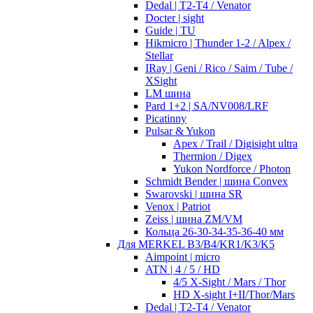
Dedal | T2-T4 / Venator
Docter | sight
Guide | TU
Hikmicro | Thunder 1-2 / Alpex /
Stellar
IRay | Geni / Rico / Saim / Tube /
XSight
LM шина
Pard 1+2 | SA/NV008/LRF
Picatinny
Pulsar & Yukon
Apex / Trail / Digisight ultra
Thermion / Digex
Yukon Nordforce / Photon
Schmidt Bender | шина Convex
Swarovski | шина SR
Venox | Patriot
Zeiss | шина ZM/VM
Кольца 26-30-34-35-36-40 мм
Для MERKEL B3/B4/KR1/K3/K5
Aimpoint | micro
ATN | 4 / 5 / HD
4/5 X-Sight / Mars / Thor
HD X-sight I+II/Thor/Mars
Dedal | T2-T4 / Venator