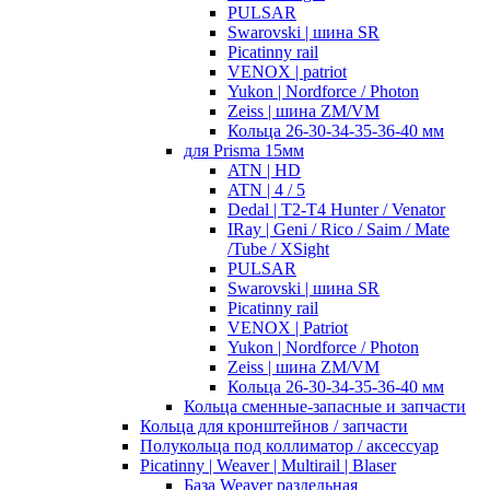
PULSAR
Swarovski | шина SR
Picatinny rail
VENOX | patriot
Yukon | Nordforce / Photon
Zeiss | шина ZM/VM
Кольца 26-30-34-35-36-40 мм
для Prisma 15мм
ATN | HD
ATN | 4 / 5
Dedal | T2-T4 Hunter / Venator
IRay | Geni / Rico / Saim / Mate
/Tube / XSight
PULSAR
Swarovski | шина SR
Picatinny rail
VENOX | Patriot
Yukon | Nordforce / Photon
Zeiss | шина ZM/VM
Кольца 26-30-34-35-36-40 мм
Кольца сменные-запасные и запчасти
Кольца для кронштейнов / запчасти
Полукольца под коллиматор / аксессуар
Picatinny | Weaver | Multirail | Blaser
База Weaver раздельная