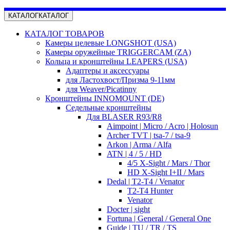
КАТАЛОГ
КАТАЛОГ
КАТАЛОГ ТОВАРОВ
Камеры целевые LONGSHOT (USA)
Камеры оружейные TRIGGERCAM (ZA)
Кольца и кронштейны LEAPERS (USA)
Адаптеры и аксессуары
для Ластохвост/Призма 9-11мм
для Weaver/Picatinny
Кронштейны INNOMOUNT (DE)
Седельные кронштейны
Для BLASER R93/R8
Aimpoint | Micro / Acro | Holosun
Archer TVT | tsa-7 / tsa-9
Arkon | Arma / Alfa
ATN | 4 / 5 / HD
4/5 X-Sight / Mars / Thor
HD X-Sight I+II / Mars
Dedal | T2-T4 / Venator
T2-T4 Hunter
Venator
Docter | sight
Fortuna | General / General One
Guide | TU / TR / TS