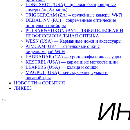
LONGSHOT (USA) – целевые беспроводные
камеры (до 2-х миль)
TRIGGERCAM (ZA) – оружейные камеры Wi-Fi
DEDAL-NV (RU) – современные оптические
прицелы и приборы
PULSAR&YUKON (BY) – ЛЮБИТЕЛЬСКАЯ И
ПРОФЕССИОНАЛЬНАЯ ОПТИКА
WESN (USA) — Карманные ножи и аксессуары
AIMCAM (UK) — стрелковые очки с
видеокамерой Wi-Fi
LABRADAR (CA) — хронографы и аксессуары
KESTREL (USA) — карманные метеостанции
LEAPERS (USA) — кольца и сошки
MAGPUL (USA) - кейсы, чехлы, сумки и
органайзеры
НОВОСТИ и СОБЫТИЯ
ЛИКБЕЗ