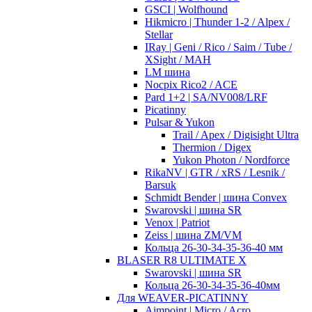
GSCI | Wolfhound
Hikmicro | Thunder 1-2 / Alpex /
Stellar
IRay | Geni / Rico / Saim / Tube /
XSight / MAH
LM шина
Nocpix Rico2 / ACE
Pard 1+2 | SA/NV008/LRF
Picatinny
Pulsar & Yukon
Trail / Apex / Digisight Ultra
Thermion / Digex
Yukon Photon / Nordforce
RikaNV | GTR / xRS / Lesnik /
Barsuk
Schmidt Bender | шина Convex
Swarovski | шина SR
Venox | Patriot
Zeiss | шина ZM/VM
Кольца 26-30-34-35-36-40 мм
BLASER R8 ULTIMATE X
Swarovski | шина SR
Кольца 26-30-34-35-36-40мм
Для WEAVER-PICATINNY
Aimpoint | Micro / Acro