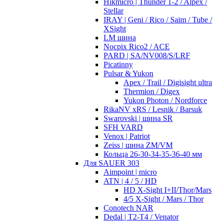
Hikmicro | Thunder 1-2 / Alpex /
Stellar
IRAY | Geni / Rico / Saim / Tube /
XSight
LM шина
Nocpix Rico2 / ACE
PARD | SA/NV008/S/LRF
Picatinny
Pulsar & Yukon
Apex / Trail / Digisight ultra
Thermion / Digex
Yukon Photon / Nordforce
RikaNV xRS / Lesnik / Barsuk
Swarovski | шина SR
SFH VARD
Venox | Patriot
Zeiss | шина ZM/VM
Кольца 26-30-34-35-36-40 мм
Для SAUER 303
Aimpoint | micro
ATN | 4 / 5 / HD
HD X-Sight I+II/Thor/Mars
4/5 X-Sight / Mars / Thor
Conotech NAR
Dedal | T2-T4 / Venator