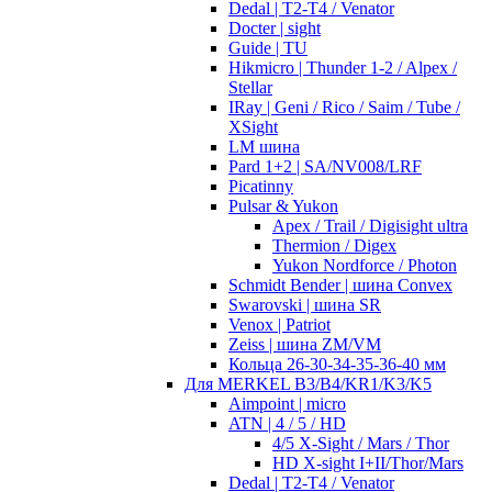
Dedal | T2-T4 / Venator
Docter | sight
Guide | TU
Hikmicro | Thunder 1-2 / Alpex /
Stellar
IRay | Geni / Rico / Saim / Tube /
XSight
LM шина
Pard 1+2 | SA/NV008/LRF
Picatinny
Pulsar & Yukon
Apex / Trail / Digisight ultra
Thermion / Digex
Yukon Nordforce / Photon
Schmidt Bender | шина Convex
Swarovski | шина SR
Venox | Patriot
Zeiss | шина ZM/VM
Кольца 26-30-34-35-36-40 мм
Для MERKEL B3/B4/KR1/K3/K5
Aimpoint | micro
ATN | 4 / 5 / HD
4/5 X-Sight / Mars / Thor
HD X-sight I+II/Thor/Mars
Dedal | T2-T4 / Venator