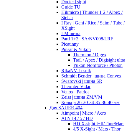
Docter | sight
Guide TU
Hikmicro | Thunder 1-2 / Alpex /
Stellar
I Ray | Geni / Rico / Saim / Tube /
XSight
LM шина
Pard 1+2 | SA/NV008/LRF
Picatinny
Pulsar & Yukon
Thermion / Digex
Trail / Apex / Digisight ultra
Yukon Nordforce / Photon
RikaNV Lesnik
Schmidt Bender | шина Convex
Swarovski | шина SR
Thermtec Vidar
Venox | Patriot
Zeiss | шина ZM/VM
Кольца 26-30-34-35-36-40 мм
Для SAUER 404
Aimpoint | Micro / Acro
ATN | 4 / 5 / HD
HD X-sight I+II/Thor/Mars
4/5 X-Sight / Mars / Thor