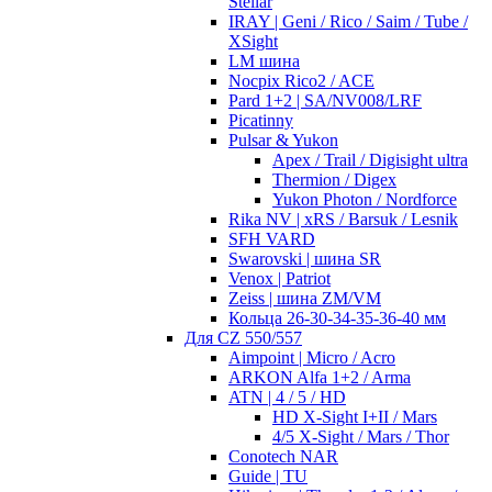
Stellar
IRAY | Geni / Rico / Saim / Tube /
XSight
LM шина
Nocpix Rico2 / ACE
Pard 1+2 | SA/NV008/LRF
Picatinny
Pulsar & Yukon
Apex / Trail / Digisight ultra
Thermion / Digex
Yukon Photon / Nordforce
Rika NV | xRS / Barsuk / Lesnik
SFH VARD
Swarovski | шина SR
Venox | Patriot
Zeiss | шина ZM/VM
Кольца 26-30-34-35-36-40 мм
Для CZ 550/557
Aimpoint | Micro / Acro
ARKON Alfa 1+2 / Arma
ATN | 4 / 5 / HD
HD X-Sight I+II / Mars
4/5 X-Sight / Mars / Thor
Conotech NAR
Guide | TU