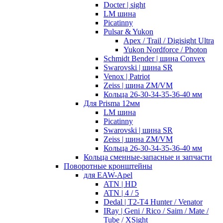
Docter | sight
LM шина
Picatinny
Pulsar & Yukon
Apex / Trail / Digisight Ultra
Yukon Nordforce / Photon
Schmidt Bender | шина Convex
Swarovski | шина SR
Venox | Patriot
Zeiss | шина ZM/VM
Кольца 26-30-34-35-36-40 мм
Для Prisma 12мм
LM шина
Picatinny
Swarovski | шина SR
Zeiss | шина ZM/VM
Кольца 26-30-34-35-36-40 мм
Кольца сменные-запасные и запчасти
Поворотные кронштейны
для EAW-Apel
ATN | HD
ATN | 4 / 5
Dedal | T2-T4 Hunter / Venator
IRay | Geni / Rico / Saim / Mate /
Tube / XSight