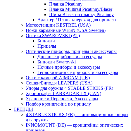
Планка Picatinny
Планка Multirail Picatinny/Blaser
Шина Blaser на планку Picatinny
Адаптер / Планка-переход для прицела
Метеостанции KESTREL (USA)
Ножи карманные WESN (USA-Sweden)
Оптика SWAROVSKI (AT)
Бинокли
Прицелы
Оптические приборы, прицелы и аксессуары
Дневные приборы и аксессуары
Бинокли Swarovski
Ночные приборы и аксессуары
Тепловизионные приборы и аксессуары
Очки с камерой AIMCAM (UK)
Сошки/Биподы LEAPERS (USA)
Упоры для оружия 4 STABLE STICKS (FR)
Хронографы LABRADAR LX (CAN)
Хранение и Переноска, Аксессуары
Подбор кронштейна по прицелу
БРЕНДЫ
4 STABLE STICKS (FR) — инновационные опоры
для оружия
INNOMOUNT (DE) — кронштейны оптических
прицелов