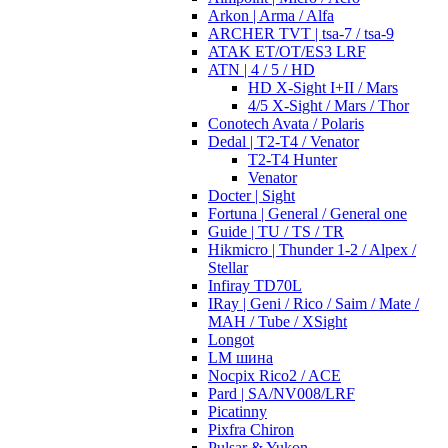
Arkon | Arma / Alfa
ARCHER TVT | tsa-7 / tsa-9
ATAK ET/OT/ES3 LRF
ATN | 4 / 5 / HD
HD X-Sight I+II / Mars
4/5 X-Sight / Mars / Thor
Conotech Avata / Polaris
Dedal | T2-T4 / Venator
T2-T4 Hunter
Venator
Docter | Sight
Fortuna | General / General one
Guide | TU / TS / TR
Hikmicro | Thunder 1-2 / Alpex /
Stellar
Infiray TD70L
IRay | Geni / Rico / Saim / Mate /
MAH / Tube / XSight
Longot
LM шина
Nocpix Rico2 / ACE
Pard | SA/NV008/LRF
Picatinny
Pixfra Chiron
Pulsar & Yukon