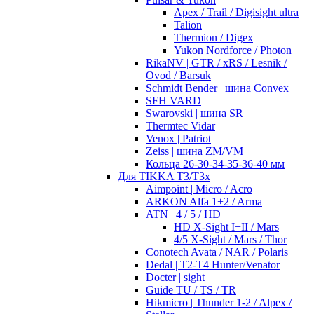
Apex / Trail / Digisight ultra
Talion
Thermion / Digex
Yukon Nordforce / Photon
RikaNV | GTR / xRS / Lesnik /
Ovod / Barsuk
Schmidt Bender | шина Convex
SFH VARD
Swarovski | шина SR
Thermtec Vidar
Venox | Patriot
Zeiss | шина ZM/VM
Кольца 26-30-34-35-36-40 мм
Для TIKKA T3/T3x
Aimpoint | Micro / Acro
ARKON Alfa 1+2 / Arma
ATN | 4 / 5 / HD
HD X-Sight I+II / Mars
4/5 X-Sight / Mars / Thor
Conotech Avata / NAR / Polaris
Dedal | T2-T4 Hunter/Venator
Docter | sight
Guide TU / TS / TR
Hikmicro | Thunder 1-2 / Alpex /