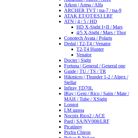
Arkon | Arma / Alfa
ARCHER TVT | tsa-7 / tsa-9
ATAK ET/OT/ES3 LRF
ATN | 4 / 5 / HD
HD X-Sight I+II / Mars
4/5 X-Sight / Mars / Thor
Conotech Avata / Polaris
Dedal | T2-T4 / Venator
T2-T4 Hunter
Venator
Docter | Sight
Fortuna | General / General one
Guide | TU / TS / TR
Hikmicro | Thunder 1-2 / Alpex /
Stellar
Infiray TD70L
IRay | Geni / Rico / Saim / Mate /
MAH / Tube / XSight
Longot
LM шина
Nocpix Rico2 / ACE
Pard | SA/NV008/LRF
Picatinny
Pixfra Chiron
Pulsar & Yukon