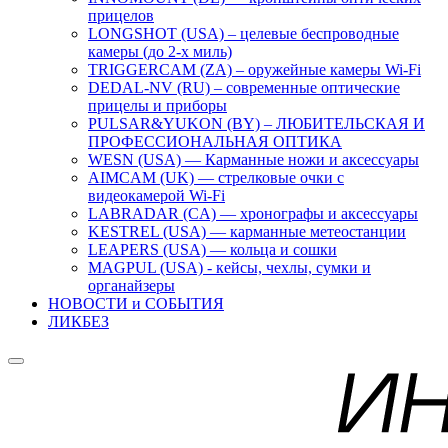
прицелов
LONGSHOT (USA) – целевые беспроводные
камеры (до 2-х миль)
TRIGGERCAM (ZA) – оружейные камеры Wi-Fi
DEDAL-NV (RU) – современные оптические
прицелы и приборы
PULSAR&YUKON (BY) – ЛЮБИТЕЛЬСКАЯ И
ПРОФЕССИОНАЛЬНАЯ ОПТИКА
WESN (USA) — Карманные ножи и аксессуары
AIMCAM (UK) — стрелковые очки с
видеокамерой Wi-Fi
LABRADAR (CA) — хронографы и аксессуары
KESTREL (USA) — карманные метеостанции
LEAPERS (USA) — кольца и сошки
MAGPUL (USA) - кейсы, чехлы, сумки и
органайзеры
НОВОСТИ и СОБЫТИЯ
ЛИКБЕЗ