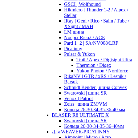
GSCI | Wolfhound
Hikmicro | Thunder 1-2 / Alpex /
Stellar
IRay | Geni / Rico / Saim / Tube /
XSight / MAH
LM шина
Nocpix Rico2 / ACE
Pard 1+2 | SA/NV008/LRF
Picatinny
Pulsar & Yukon
Trail / Apex / Digisight Ultra
Thermion / Digex
Yukon Photon / Nordforce
RikaNV | GTR / xRS / Lesnik /
Barsuk
Schmidt Bender | шина Convex
Swarovski | шина SR
Venox | Patriot
Zeiss | шина ZM/VM
Кольца 26-30-34-35-36-40 мм
BLASER R8 ULTIMATE X
Swarovski | шина SR
Кольца 26-30-34-35-36-40мм
Для WEAVER-PICATINNY
Aimpoint | Micro / Acro