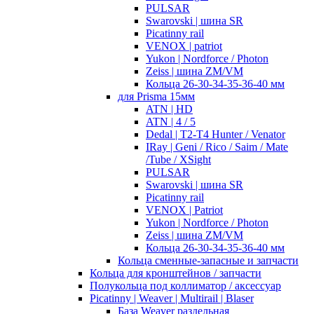
PULSAR
Swarovski | шина SR
Picatinny rail
VENOX | patriot
Yukon | Nordforce / Photon
Zeiss | шина ZM/VM
Кольца 26-30-34-35-36-40 мм
для Prisma 15мм
ATN | HD
ATN | 4 / 5
Dedal | T2-T4 Hunter / Venator
IRay | Geni / Rico / Saim / Mate
/Tube / XSight
PULSAR
Swarovski | шина SR
Picatinny rail
VENOX | Patriot
Yukon | Nordforce / Photon
Zeiss | шина ZM/VM
Кольца 26-30-34-35-36-40 мм
Кольца сменные-запасные и запчасти
Кольца для кронштейнов / запчасти
Полукольца под коллиматор / аксессуар
Picatinny | Weaver | Multirail | Blaser
База Weaver раздельная