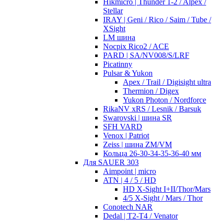
Hikmicro | Thunder 1-2 / Alpex /
Stellar
IRAY | Geni / Rico / Saim / Tube /
XSight
LM шина
Nocpix Rico2 / ACE
PARD | SA/NV008/S/LRF
Picatinny
Pulsar & Yukon
Apex / Trail / Digisight ultra
Thermion / Digex
Yukon Photon / Nordforce
RikaNV xRS / Lesnik / Barsuk
Swarovski | шина SR
SFH VARD
Venox | Patriot
Zeiss | шина ZM/VM
Кольца 26-30-34-35-36-40 мм
Для SAUER 303
Aimpoint | micro
ATN | 4 / 5 / HD
HD X-Sight I+II/Thor/Mars
4/5 X-Sight / Mars / Thor
Conotech NAR
Dedal | T2-T4 / Venator