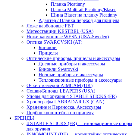
Планка Picatinny
Планка Multirail Picatinny/Blaser
Шина Blaser на планку Picatinny
Адаптер / Планка-переход для прицела
Ложе карбоновые FBT
Метеостанции KESTREL (USA)
Ножи карманные WESN (USA-Sweden)
Оптика SWAROVSKI (AT)
Бинокли
Прицелы
Оптические приборы, прицелы и аксессуары
Дневные приборы и аксессуары
Бинокли Swarovski
Ночные приборы и аксессуары
Тепловизионные приборы и аксессуары
Очки с камерой AIMCAM (UK)
Сошки/Биподы LEAPERS (USA)
Упоры для оружия 4 STABLE STICKS (FR)
Хронографы LABRADAR LX (CAN)
Хранение и Переноска, Аксессуары
Подбор кронштейна по прицелу
БРЕНДЫ
4 STABLE STICKS (FR) — инновационные опоры
для оружия
INNOMOUNT (DE) — кронштейны оптических