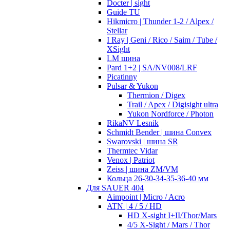
Docter | sight
Guide TU
Hikmicro | Thunder 1-2 / Alpex /
Stellar
I Ray | Geni / Rico / Saim / Tube /
XSight
LM шина
Pard 1+2 | SA/NV008/LRF
Picatinny
Pulsar & Yukon
Thermion / Digex
Trail / Apex / Digisight ultra
Yukon Nordforce / Photon
RikaNV Lesnik
Schmidt Bender | шина Convex
Swarovski | шина SR
Thermtec Vidar
Venox | Patriot
Zeiss | шина ZM/VM
Кольца 26-30-34-35-36-40 мм
Для SAUER 404
Aimpoint | Micro / Acro
ATN | 4 / 5 / HD
HD X-sight I+II/Thor/Mars
4/5 X-Sight / Mars / Thor