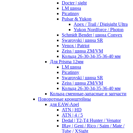
Docter | sight
LM шина
Picatinny
Pulsar & Yukon
Apex / Trail / Digisight Ultra
Yukon Nordforce / Photon
Schmidt Bender | шина Convex
Swarovski | шина SR
Venox | Patriot
Zeiss | шина ZM/VM
Кольца 26-30-34-35-36-40 мм
Для Prisma 12мм
LM шина
Picatinny
Swarovski | шина SR
Zeiss | шина ZM/VM
Кольца 26-30-34-35-36-40 мм
Кольца сменные-запасные и запчасти
Поворотные кронштейны
для EAW-Apel
ATN | HD
ATN | 4 / 5
Dedal | T2-T4 Hunter / Venator
IRay | Geni / Rico / Saim / Mate /
Tube / XSight