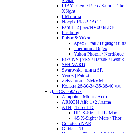
Stellar
IRAY | Geni / Rico / Saim / Tube /
XSight
LM шина
Nocpix Rico2 / ACE
Pard 1+2 | SA/NV008/LRF
Picatinny
Pulsar & Yukon
Apex / Trail / Digisight ultra
Thermion / Digex
Yukon Photon / Nordforce
Rika NV | xRS / Barsuk / Lesnik
SFH VARD
Swarovski | шина SR
Venox | Patriot
Zeiss | шина ZM/VM
Кольца 26-30-34-35-36-40 мм
Для CZ 550/557
Aimpoint | Micro / Acro
ARKON Alfa 1+2 / Arma
ATN | 4 / 5 / HD
HD X-Sight I+II / Mars
4/5 X-Sight / Mars / Thor
Conotech NAR
Guide | TU