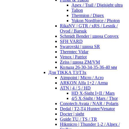
Apex / Trail / Digisight ultra
Talion
Thermion / Digex
Yukon Nordforce / Photon
RikaNV | GTR / xRS / Lesnik /
Ovod / Barsuk
Schmidt Bender | шина Convex
SFH VARD
Swarovski | шина SR
Thermtec Vidar
Venox | Patriot
Zeiss | шина ZM/VM
Кольца 26-30-34-35-36-40 мм
Для TIKKA T3/T3x
Aimpoint | Micro / Acro
ARKON Alfa 1+2 / Arma
ATN | 4 / 5 / HD
HD X-Sight I+II / Mars
4/5 X-Sight / Mars / Thor
Conotech Avata / NAR / Polaris
Dedal | T2-T4 Hunter/Venator
Docter | sight
Guide TU / TS / TR
Hikmicro | Thunder 1-2 / Alpex /