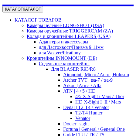
КАТАЛОГ
КАТАЛОГ
КАТАЛОГ ТОВАРОВ
Камеры целевые LONGSHOT (USA)
Камеры оружейные TRIGGERCAM (ZA)
Кольца и кронштейны LEAPERS (USA)
Адаптеры и аксессуары
для Ластохвост/Призма 9-11мм
для Weaver/Picatinny
Кронштейны INNOMOUNT (DE)
Седельные кронштейны
Для BLASER R93/R8
Aimpoint | Micro / Acro | Holosun
Archer TVT | tsa-7 / tsa-9
Arkon | Arma / Alfa
ATN | 4 / 5 / HD
4/5 X-Sight / Mars / Thor
HD X-Sight I+II / Mars
Dedal | T2-T4 / Venator
T2-T4 Hunter
Venator
Docter | sight
Fortuna | General / General One
Guide | TU / TR / TS