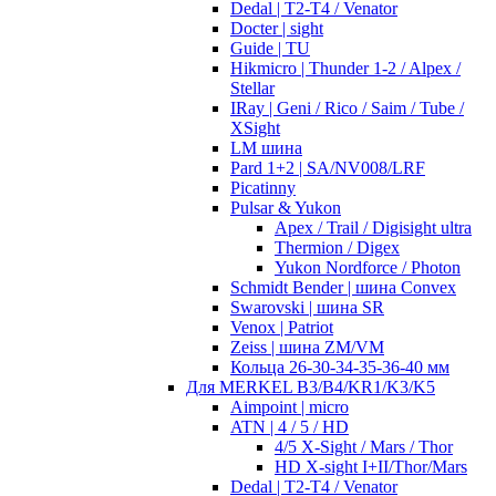
Dedal | T2-T4 / Venator
Docter | sight
Guide | TU
Hikmicro | Thunder 1-2 / Alpex /
Stellar
IRay | Geni / Rico / Saim / Tube /
XSight
LM шина
Pard 1+2 | SA/NV008/LRF
Picatinny
Pulsar & Yukon
Apex / Trail / Digisight ultra
Thermion / Digex
Yukon Nordforce / Photon
Schmidt Bender | шина Convex
Swarovski | шина SR
Venox | Patriot
Zeiss | шина ZM/VM
Кольца 26-30-34-35-36-40 мм
Для MERKEL B3/B4/KR1/K3/K5
Aimpoint | micro
ATN | 4 / 5 / HD
4/5 X-Sight / Mars / Thor
HD X-sight I+II/Thor/Mars
Dedal | T2-T4 / Venator