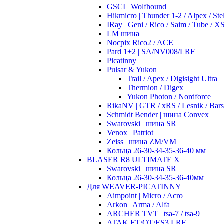
GSCI | Wolfhound
Hikmicro | Thunder 1-2 / Alpex / Stel
IRay | Geni / Rico / Saim / Tube / 
LM шина
Nocpix Rico2 / ACE
Pard 1+2 | SA/NV008/LRF
Picatinny
Pulsar & Yukon
Trail / Apex / Digisight Ultra
Thermion / Digex
Yukon Photon / Nordforce
RikaNV | GTR / xRS / Lesnik / Bar
Schmidt Bender | шина Convex
Swarovski | шина SR
Venox | Patriot
Zeiss | шина ZM/VM
Кольца 26-30-34-35-36-40 мм
BLASER R8 ULTIMATE X
Swarovski | шина SR
Кольца 26-30-34-35-36-40мм
Для WEAVER-PICATINNY
Aimpoint | Micro / Acro
Arkon | Arma / Alfa
ARCHER TVT | tsa-7 / tsa-9
ATAK ET/OT/ES3 LRF