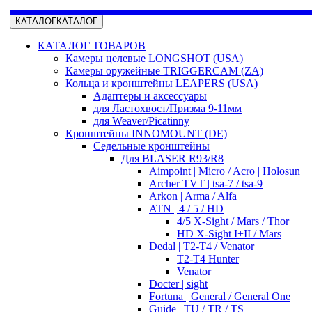
КАТАЛОГ
КАТАЛОГ
КАТАЛОГ ТОВАРОВ
Камеры целевые LONGSHOT (USA)
Камеры оружейные TRIGGERCAM (ZA)
Кольца и кронштейны LEAPERS (USA)
Адаптеры и аксессуары
для Ластохвост/Призма 9-11мм
для Weaver/Picatinny
Кронштейны INNOMOUNT (DE)
Седельные кронштейны
Для BLASER R93/R8
Aimpoint | Micro / Acro | Holosun
Archer TVT | tsa-7 / tsa-9
Arkon | Arma / Alfa
ATN | 4 / 5 / HD
4/5 X-Sight / Mars / Thor
HD X-Sight I+II / Mars
Dedal | T2-T4 / Venator
T2-T4 Hunter
Venator
Docter | sight
Fortuna | General / General One
Guide | TU / TR / TS