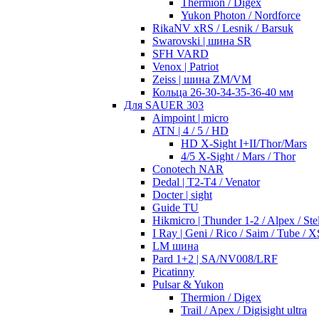
Thermion / Digex
Yukon Photon / Nordforce
RikaNV xRS / Lesnik / Barsuk
Swarovski | шина SR
SFH VARD
Venox | Patriot
Zeiss | шина ZM/VM
Кольца 26-30-34-35-36-40 мм
Для SAUER 303
Aimpoint | micro
ATN | 4 / 5 / HD
HD X-Sight I+II/Thor/Mars
4/5 X-Sight / Mars / Thor
Conotech NAR
Dedal | T2-T4 / Venator
Docter | sight
Guide TU
Hikmicro | Thunder 1-2 / Alpex / Stel
I Ray | Geni / Rico / Saim / Tube / X
LM шина
Pard 1+2 | SA/NV008/LRF
Picatinny
Pulsar & Yukon
Thermion / Digex
Trail / Apex / Digisight ultra