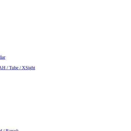
lar
MAH / Tube / XSight
d / Barsuk