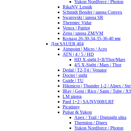
Yukon Nordforce / Photon
RikaNV Lesnik
Schmidt Bender | шина Convex
Swarovski | шина SR
Thermtec Vidar
Venox | Patriot
Zeiss | шина ZM/VM
Кольца 26-30-34-35-36-40 мм
Для SAUER 404
Aimpoint | Micro / Acro
ATN | 4 / 5 / HD
HD X-sight I+II/Thor/Mars
4/5 X-Sight / Mars / Thor
Dedal | T2-T4 / Venator
Docter | sight
Guide | TU
Hikmicro | Thunder 1-2 / Alpex / Stel
IRay | Geni / Rico / Saim / Tube / X
LM шина
Pard 1+2 | SA/NV008/LRF
Picatinny
Pulsar & Yukon
Apex / Trail / Digisight ultra
Thermion / Digex
Yukon Nordforce / Photon