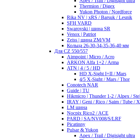
Apex / Trail / Digisight ultra
Thermion / Digex
Yukon Photon / Nordforce
Rika NV | xRS / Barsuk / Lesnik
SFH VARD
Swarovski | шина SR
Venox | Patriot
Zeiss | шина ZM/VM
Кольца 26-30-34-35-36-40 мм
Для CZ 550/557
Aimpoint | Micro / Acro
ARKON Alfa 1+2 / Arma
ATN | 4 / 5 / HD
HD X-Sight I+II / Mars
4/5 X-Sight / Mars / Thor
Conotech NAR
Guide | TU
Hikmicro | Thunder 1-2 / Alpex / Stel
IRAY | Geni / Rico / Saim / Tube / 
LM шина
Nocpix Rico2 / ACE
PARD | SA/NV008/S/LRF
Picatinny
Pulsar & Yukon
Apex / Trail / Digisight ultra