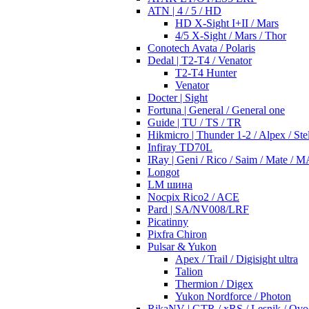
ATN | 4 / 5 / HD
HD X-Sight I+II / Mars
4/5 X-Sight / Mars / Thor
Conotech Avata / Polaris
Dedal | T2-T4 / Venator
T2-T4 Hunter
Venator
Docter | Sight
Fortuna | General / General one
Guide | TU / TS / TR
Hikmicro | Thunder 1-2 / Alpex / Stel
Infiray TD70L
IRay | Geni / Rico / Saim / Mate / 
Longot
LM шина
Nocpix Rico2 / ACE
Pard | SA/NV008/LRF
Picatinny
Pixfra Chiron
Pulsar & Yukon
Apex / Trail / Digisight ultra
Talion
Thermion / Digex
Yukon Nordforce / Photon
RikaNV | GTR / xRS / Lesnik / Ovo