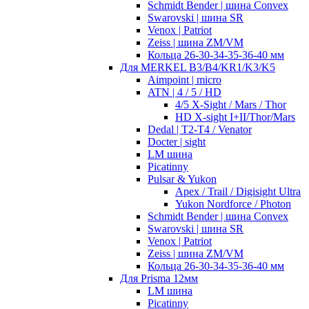
Schmidt Bender | шина Convex
Swarovski | шина SR
Venox | Patriot
Zeiss | шина ZM/VM
Кольца 26-30-34-35-36-40 мм
Для MERKEL B3/B4/KR1/K3/K5
Aimpoint | micro
ATN | 4 / 5 / HD
4/5 X-Sight / Mars / Thor
HD X-sight I+II/Thor/Mars
Dedal | T2-T4 / Venator
Docter | sight
LM шина
Picatinny
Pulsar & Yukon
Apex / Trail / Digisight Ultra
Yukon Nordforce / Photon
Schmidt Bender | шина Convex
Swarovski | шина SR
Venox | Patriot
Zeiss | шина ZM/VM
Кольца 26-30-34-35-36-40 мм
Для Prisma 12мм
LM шина
Picatinny