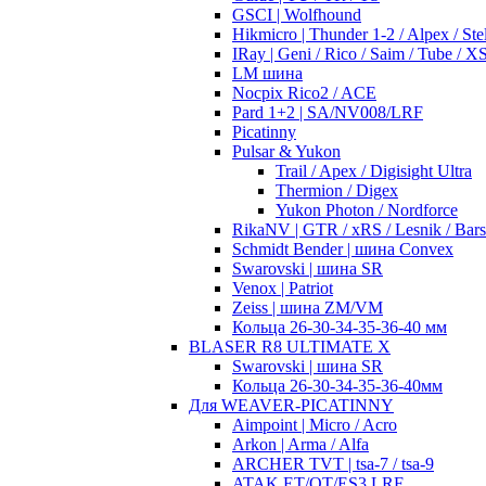
GSCI | Wolfhound
Hikmicro | Thunder 1-2 / Alpex / Stel
IRay | Geni / Rico / Saim / Tube / 
LM шина
Nocpix Rico2 / ACE
Pard 1+2 | SA/NV008/LRF
Picatinny
Pulsar & Yukon
Trail / Apex / Digisight Ultra
Thermion / Digex
Yukon Photon / Nordforce
RikaNV | GTR / xRS / Lesnik / Bar
Schmidt Bender | шина Convex
Swarovski | шина SR
Venox | Patriot
Zeiss | шина ZM/VM
Кольца 26-30-34-35-36-40 мм
BLASER R8 ULTIMATE X
Swarovski | шина SR
Кольца 26-30-34-35-36-40мм
Для WEAVER-PICATINNY
Aimpoint | Micro / Acro
Arkon | Arma / Alfa
ARCHER TVT | tsa-7 / tsa-9
ATAK ET/OT/ES3 LRF