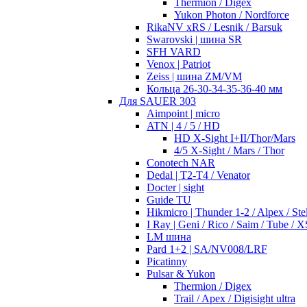
Thermion / Digex
Yukon Photon / Nordforce
RikaNV xRS / Lesnik / Barsuk
Swarovski | шина SR
SFH VARD
Venox | Patriot
Zeiss | шина ZM/VM
Кольца 26-30-34-35-36-40 мм
Для SAUER 303
Aimpoint | micro
ATN | 4 / 5 / HD
HD X-Sight I+II/Thor/Mars
4/5 X-Sight / Mars / Thor
Conotech NAR
Dedal | T2-T4 / Venator
Docter | sight
Guide TU
Hikmicro | Thunder 1-2 / Alpex / Stel
I Ray | Geni / Rico / Saim / Tube / X
LM шина
Pard 1+2 | SA/NV008/LRF
Picatinny
Pulsar & Yukon
Thermion / Digex
Trail / Apex / Digisight ultra