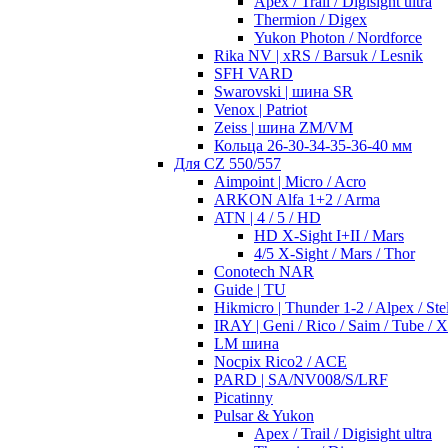
Apex / Trail / Digisight ultra
Thermion / Digex
Yukon Photon / Nordforce
Rika NV | xRS / Barsuk / Lesnik
SFH VARD
Swarovski | шина SR
Venox | Patriot
Zeiss | шина ZM/VM
Кольца 26-30-34-35-36-40 мм
Для CZ 550/557
Aimpoint | Micro / Acro
ARKON Alfa 1+2 / Arma
ATN | 4 / 5 / HD
HD X-Sight I+II / Mars
4/5 X-Sight / Mars / Thor
Conotech NAR
Guide | TU
Hikmicro | Thunder 1-2 / Alpex / Stel
IRAY | Geni / Rico / Saim / Tube / 
LM шина
Nocpix Rico2 / ACE
PARD | SA/NV008/S/LRF
Picatinny
Pulsar & Yukon
Apex / Trail / Digisight ultra