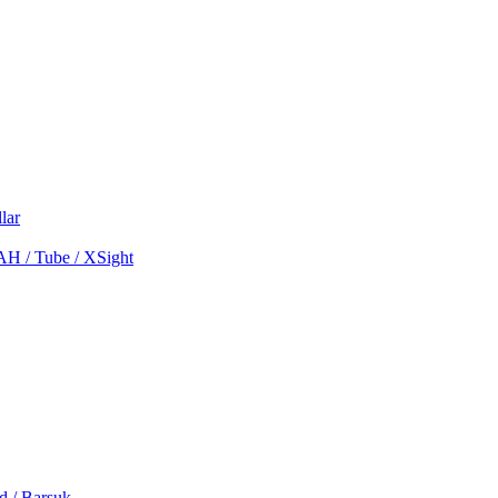
lar
MAH / Tube / XSight
d / Barsuk