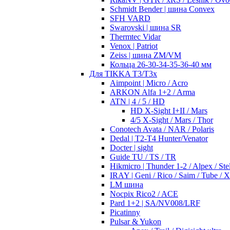
Schmidt Bender | шина Convex
SFH VARD
Swarovski | шина SR
Thermtec Vidar
Venox | Patriot
Zeiss | шина ZM/VM
Кольца 26-30-34-35-36-40 мм
Для TIKKA T3/T3x
Aimpoint | Micro / Acro
ARKON Alfa 1+2 / Arma
ATN | 4 / 5 / HD
HD X-Sight I+II / Mars
4/5 X-Sight / Mars / Thor
Conotech Avata / NAR / Polaris
Dedal | T2-T4 Hunter/Venator
Docter | sight
Guide TU / TS / TR
Hikmicro | Thunder 1-2 / Alpex / Stel
IRAY | Geni / Rico / Saim / Tube / 
LM шина
Nocpix Rico2 / ACE
Pard 1+2 | SA/NV008/LRF
Picatinny
Pulsar & Yukon