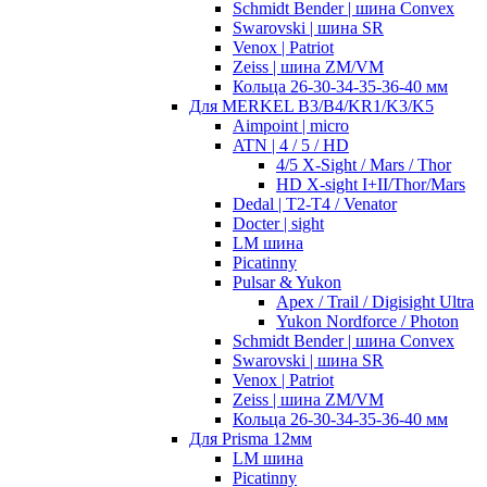
Schmidt Bender | шина Convex
Swarovski | шина SR
Venox | Patriot
Zeiss | шина ZM/VM
Кольца 26-30-34-35-36-40 мм
Для MERKEL B3/B4/KR1/K3/K5
Aimpoint | micro
ATN | 4 / 5 / HD
4/5 X-Sight / Mars / Thor
HD X-sight I+II/Thor/Mars
Dedal | T2-T4 / Venator
Docter | sight
LM шина
Picatinny
Pulsar & Yukon
Apex / Trail / Digisight Ultra
Yukon Nordforce / Photon
Schmidt Bender | шина Convex
Swarovski | шина SR
Venox | Patriot
Zeiss | шина ZM/VM
Кольца 26-30-34-35-36-40 мм
Для Prisma 12мм
LM шина
Picatinny