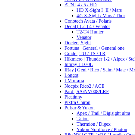
ATN | 4 / 5 / HD
HD X-Sight I+II / Mars
4/5 X-Sight / Mars / Thor
Conotech Avata / Polaris
Dedal | T2-T4 / Venator
T2-T4 Hunter
Venator
Docter | Sight
Fortuna | General / General one
Guide | TU / TS / TR
Hikmicro | Thunder 1-2 / Alpex / Stel
Infiray TD70L
IRay | Geni / Rico / Saim / Mate / 
Longot
LM шина
Nocpix Rico2 / ACE
Pard | SA/NV008/LRF
Picatinny
Pixfra Chiron
Pulsar & Yukon
Apex / Trail / Digisight ultra
Talion
Thermion / Digex
Yukon Nordforce / Photon
RikaNV | GTR / xRS / Lesnik / Ovo