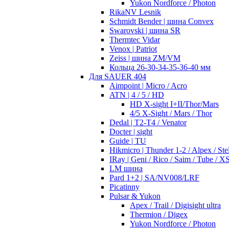
Yukon Nordforce / Photon
RikaNV Lesnik
Schmidt Bender | шина Convex
Swarovski | шина SR
Thermtec Vidar
Venox | Patriot
Zeiss | шина ZM/VM
Кольца 26-30-34-35-36-40 мм
Для SAUER 404
Aimpoint | Micro / Acro
ATN | 4 / 5 / HD
HD X-sight I+II/Thor/Mars
4/5 X-Sight / Mars / Thor
Dedal | T2-T4 / Venator
Docter | sight
Guide | TU
Hikmicro | Thunder 1-2 / Alpex / Stel
IRay | Geni / Rico / Saim / Tube / X
LM шина
Pard 1+2 | SA/NV008/LRF
Picatinny
Pulsar & Yukon
Apex / Trail / Digisight ultra
Thermion / Digex
Yukon Nordforce / Photon