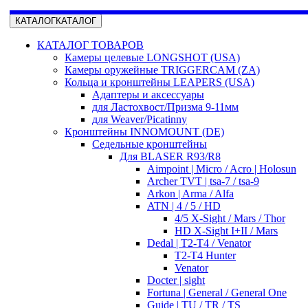
КАТАЛОГ
КАТАЛОГ
КАТАЛОГ ТОВАРОВ
Камеры целевые LONGSHOT (USA)
Камеры оружейные TRIGGERCAM (ZA)
Кольца и кронштейны LEAPERS (USA)
Адаптеры и аксессуары
для Ластохвост/Призма 9-11мм
для Weaver/Picatinny
Кронштейны INNOMOUNT (DE)
Седельные кронштейны
Для BLASER R93/R8
Aimpoint | Micro / Acro | Holosun
Archer TVT | tsa-7 / tsa-9
Arkon | Arma / Alfa
ATN | 4 / 5 / HD
4/5 X-Sight / Mars / Thor
HD X-Sight I+II / Mars
Dedal | T2-T4 / Venator
T2-T4 Hunter
Venator
Docter | sight
Fortuna | General / General One
Guide | TU / TR / TS