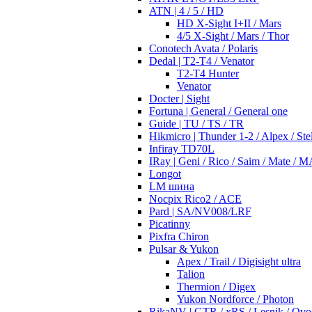
ATN | 4 / 5 / HD
HD X-Sight I+II / Mars
4/5 X-Sight / Mars / Thor
Conotech Avata / Polaris
Dedal | T2-T4 / Venator
T2-T4 Hunter
Venator
Docter | Sight
Fortuna | General / General one
Guide | TU / TS / TR
Hikmicro | Thunder 1-2 / Alpex / Stel
Infiray TD70L
IRay | Geni / Rico / Saim / Mate / 
Longot
LM шина
Nocpix Rico2 / ACE
Pard | SA/NV008/LRF
Picatinny
Pixfra Chiron
Pulsar & Yukon
Apex / Trail / Digisight ultra
Talion
Thermion / Digex
Yukon Nordforce / Photon
RikaNV | GTR / xRS / Lesnik / Ovo