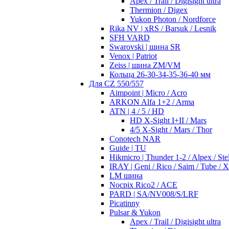
Apex / Trail / Digisight ultra
Thermion / Digex
Yukon Photon / Nordforce
Rika NV | xRS / Barsuk / Lesnik
SFH VARD
Swarovski | шина SR
Venox | Patriot
Zeiss | шина ZM/VM
Кольца 26-30-34-35-36-40 мм
Для CZ 550/557
Aimpoint | Micro / Acro
ARKON Alfa 1+2 / Arma
ATN | 4 / 5 / HD
HD X-Sight I+II / Mars
4/5 X-Sight / Mars / Thor
Conotech NAR
Guide | TU
Hikmicro | Thunder 1-2 / Alpex / Stel
IRAY | Geni / Rico / Saim / Tube / 
LM шина
Nocpix Rico2 / ACE
PARD | SA/NV008/S/LRF
Picatinny
Pulsar & Yukon
Apex / Trail / Digisight ultra