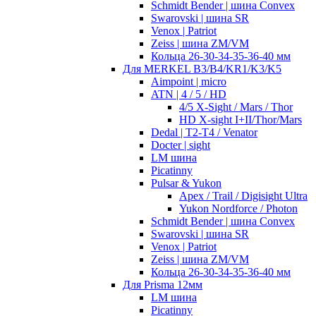
Schmidt Bender | шина Convex
Swarovski | шина SR
Venox | Patriot
Zeiss | шина ZM/VM
Кольца 26-30-34-35-36-40 мм
Для MERKEL B3/B4/KR1/K3/K5
Aimpoint | micro
ATN | 4 / 5 / HD
4/5 X-Sight / Mars / Thor
HD X-sight I+II/Thor/Mars
Dedal | T2-T4 / Venator
Docter | sight
LM шина
Picatinny
Pulsar & Yukon
Apex / Trail / Digisight Ultra
Yukon Nordforce / Photon
Schmidt Bender | шина Convex
Swarovski | шина SR
Venox | Patriot
Zeiss | шина ZM/VM
Кольца 26-30-34-35-36-40 мм
Для Prisma 12мм
LM шина
Picatinny