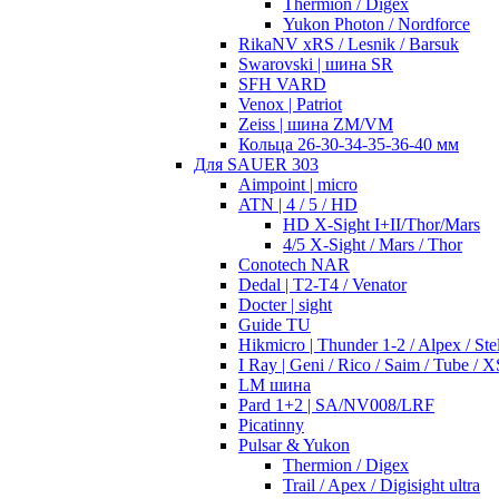
Thermion / Digex
Yukon Photon / Nordforce
RikaNV xRS / Lesnik / Barsuk
Swarovski | шина SR
SFH VARD
Venox | Patriot
Zeiss | шина ZM/VM
Кольца 26-30-34-35-36-40 мм
Для SAUER 303
Aimpoint | micro
ATN | 4 / 5 / HD
HD X-Sight I+II/Thor/Mars
4/5 X-Sight / Mars / Thor
Conotech NAR
Dedal | T2-T4 / Venator
Docter | sight
Guide TU
Hikmicro | Thunder 1-2 / Alpex / Stel
I Ray | Geni / Rico / Saim / Tube / X
LM шина
Pard 1+2 | SA/NV008/LRF
Picatinny
Pulsar & Yukon
Thermion / Digex
Trail / Apex / Digisight ultra