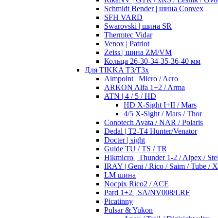
Schmidt Bender | шина Convex
SFH VARD
Swarovski | шина SR
Thermtec Vidar
Venox | Patriot
Zeiss | шина ZM/VM
Кольца 26-30-34-35-36-40 мм
Для TIKKA T3/T3x
Aimpoint | Micro / Acro
ARKON Alfa 1+2 / Arma
ATN | 4 / 5 / HD
HD X-Sight I+II / Mars
4/5 X-Sight / Mars / Thor
Conotech Avata / NAR / Polaris
Dedal | T2-T4 Hunter/Venator
Docter | sight
Guide TU / TS / TR
Hikmicro | Thunder 1-2 / Alpex / Stel
IRAY | Geni / Rico / Saim / Tube / 
LM шина
Nocpix Rico2 / ACE
Pard 1+2 | SA/NV008/LRF
Picatinny
Pulsar & Yukon