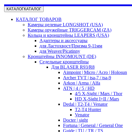
КАТАЛОГ
КАТАЛОГ
КАТАЛОГ ТОВАРОВ
Камеры целевые LONGSHOT (USA)
Камеры оружейные TRIGGERCAM (ZA)
Кольца и кронштейны LEAPERS (USA)
Адаптеры и аксессуары
для Ластохвост/Призма 9-11мм
для Weaver/Picatinny
Кронштейны INNOMOUNT (DE)
Седельные кронштейны
Для BLASER R93/R8
Aimpoint | Micro / Acro | Holosun
Archer TVT | tsa-7 / tsa-9
Arkon | Arma / Alfa
ATN | 4 / 5 / HD
4/5 X-Sight / Mars / Thor
HD X-Sight I+II / Mars
Dedal | T2-T4 / Venator
T2-T4 Hunter
Venator
Docter | sight
Fortuna | General / General One
Guide | TU / TR / TS