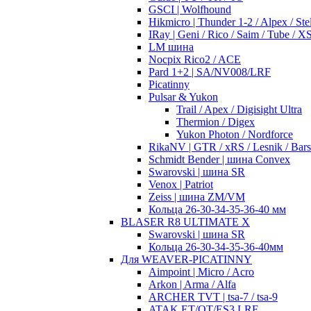
GSCI | Wolfhound
Hikmicro | Thunder 1-2 / Alpex / Stel
IRay | Geni / Rico / Saim / Tube / 
LM шина
Nocpix Rico2 / ACE
Pard 1+2 | SA/NV008/LRF
Picatinny
Pulsar & Yukon
Trail / Apex / Digisight Ultra
Thermion / Digex
Yukon Photon / Nordforce
RikaNV | GTR / xRS / Lesnik / Bar
Schmidt Bender | шина Convex
Swarovski | шина SR
Venox | Patriot
Zeiss | шина ZM/VM
Кольца 26-30-34-35-36-40 мм
BLASER R8 ULTIMATE X
Swarovski | шина SR
Кольца 26-30-34-35-36-40мм
Для WEAVER-PICATINNY
Aimpoint | Micro / Acro
Arkon | Arma / Alfa
ARCHER TVT | tsa-7 / tsa-9
ATAK ET/OT/ES3 LRF