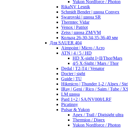
Yukon Nordforce / Photon
RikaNV Lesnik
Schmidt Bender | шина Convex
Swarovski | шина SR
Thermtec Vidar
Venox | Patriot
Zeiss | шина ZM/VM
Кольца 26-30-34-35-36-40 мм
Для SAUER 404
Aimpoint | Micro / Acro
ATN | 4 / 5 / HD
HD X-sight I+II/Thor/Mars
4/5 X-Sight / Mars / Thor
Dedal | T2-T4 / Venator
Docter | sight
Guide | TU
Hikmicro | Thunder 1-2 / Alpex / Stel
IRay | Geni / Rico / Saim / Tube / X
LM шина
Pard 1+2 | SA/NV008/LRF
Picatinny
Pulsar & Yukon
Apex / Trail / Digisight ultra
Thermion / Digex
Yukon Nordforce / Photon