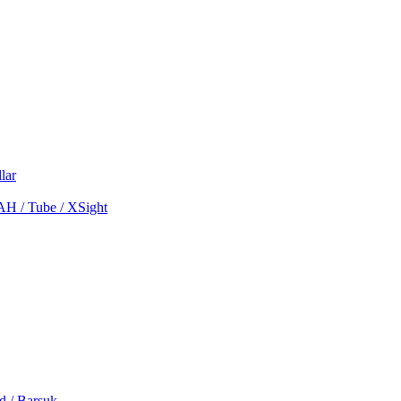
lar
MAH / Tube / XSight
d / Barsuk