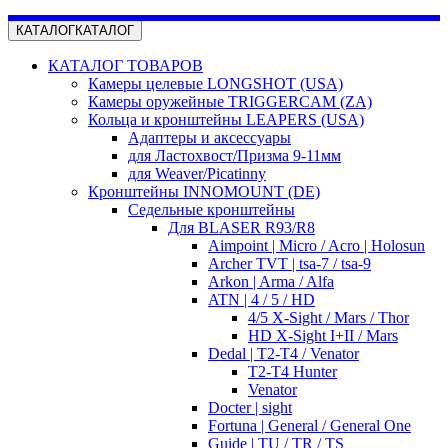
КАТАЛОГ
КАТАЛОГ
КАТАЛОГ ТОВАРОВ
Камеры целевые LONGSHOT (USA)
Камеры оружейные TRIGGERCAM (ZA)
Кольца и кронштейны LEAPERS (USA)
Адаптеры и аксессуары
для Ластохвост/Призма 9-11мм
для Weaver/Picatinny
Кронштейны INNOMOUNT (DE)
Седельные кронштейны
Для BLASER R93/R8
Aimpoint | Micro / Acro | Holosun
Archer TVT | tsa-7 / tsa-9
Arkon | Arma / Alfa
ATN | 4 / 5 / HD
4/5 X-Sight / Mars / Thor
HD X-Sight I+II / Mars
Dedal | T2-T4 / Venator
T2-T4 Hunter
Venator
Docter | sight
Fortuna | General / General One
Guide | TU / TR / TS