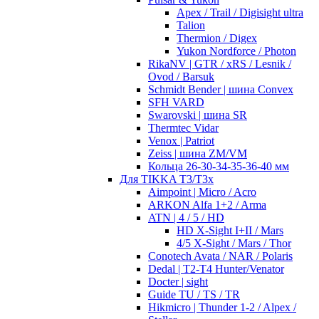
Apex / Trail / Digisight ultra
Talion
Thermion / Digex
Yukon Nordforce / Photon
RikaNV | GTR / xRS / Lesnik /
Ovod / Barsuk
Schmidt Bender | шина Convex
SFH VARD
Swarovski | шина SR
Thermtec Vidar
Venox | Patriot
Zeiss | шина ZM/VM
Кольца 26-30-34-35-36-40 мм
Для TIKKA T3/T3x
Aimpoint | Micro / Acro
ARKON Alfa 1+2 / Arma
ATN | 4 / 5 / HD
HD X-Sight I+II / Mars
4/5 X-Sight / Mars / Thor
Conotech Avata / NAR / Polaris
Dedal | T2-T4 Hunter/Venator
Docter | sight
Guide TU / TS / TR
Hikmicro | Thunder 1-2 / Alpex /