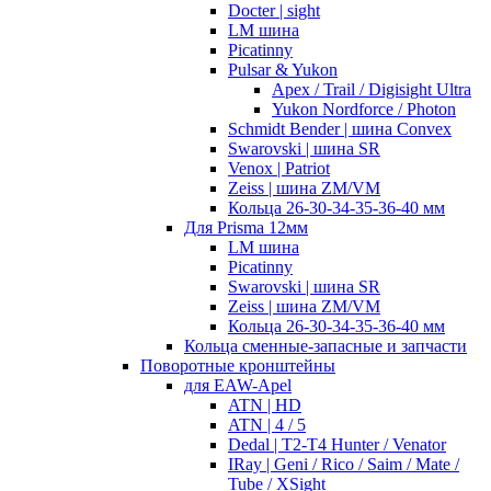
Docter | sight
LM шина
Picatinny
Pulsar & Yukon
Apex / Trail / Digisight Ultra
Yukon Nordforce / Photon
Schmidt Bender | шина Convex
Swarovski | шина SR
Venox | Patriot
Zeiss | шина ZM/VM
Кольца 26-30-34-35-36-40 мм
Для Prisma 12мм
LM шина
Picatinny
Swarovski | шина SR
Zeiss | шина ZM/VM
Кольца 26-30-34-35-36-40 мм
Кольца сменные-запасные и запчасти
Поворотные кронштейны
для EAW-Apel
ATN | HD
ATN | 4 / 5
Dedal | T2-T4 Hunter / Venator
IRay | Geni / Rico / Saim / Mate /
Tube / XSight