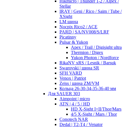
Hikmicro | Thunder 1-2 / Alpex /
Stellar
IRAY | Geni / Rico / Saim / Tube /
XSight
LM шина
Nocpix Rico2 / ACE
PARD | SA/NV008/S/LRF
Picatinny
Pulsar & Yukon
Apex / Trail / Digisight ultra
Thermion / Digex
Yukon Photon / Nordforce
RikaNV xRS / Lesnik / Barsuk
Swarovski | шина SR
SFH VARD
Venox | Patriot
Zeiss | шина ZM/VM
Кольца 26-30-34-35-36-40 мм
Для SAUER 303
Aimpoint | micro
ATN | 4 / 5 / HD
HD X-Sight I+II/Thor/Mars
4/5 X-Sight / Mars / Thor
Conotech NAR
Dedal | T2-T4 / Venator