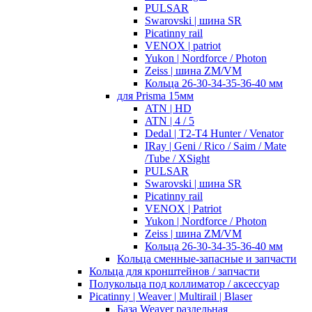
PULSAR
Swarovski | шина SR
Picatinny rail
VENOX | patriot
Yukon | Nordforce / Photon
Zeiss | шина ZM/VM
Кольца 26-30-34-35-36-40 мм
для Prisma 15мм
ATN | HD
ATN | 4 / 5
Dedal | T2-T4 Hunter / Venator
IRay | Geni / Rico / Saim / Mate
/Tube / XSight
PULSAR
Swarovski | шина SR
Picatinny rail
VENOX | Patriot
Yukon | Nordforce / Photon
Zeiss | шина ZM/VM
Кольца 26-30-34-35-36-40 мм
Кольца сменные-запасные и запчасти
Кольца для кронштейнов / запчасти
Полукольца под коллиматор / аксессуар
Picatinny | Weaver | Multirail | Blaser
База Weaver раздельная