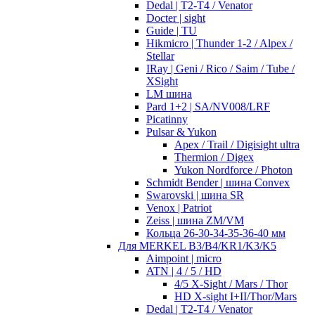
Dedal | T2-T4 / Venator
Docter | sight
Guide | TU
Hikmicro | Thunder 1-2 / Alpex /
Stellar
IRay | Geni / Rico / Saim / Tube /
XSight
LM шина
Pard 1+2 | SA/NV008/LRF
Picatinny
Pulsar & Yukon
Apex / Trail / Digisight ultra
Thermion / Digex
Yukon Nordforce / Photon
Schmidt Bender | шина Convex
Swarovski | шина SR
Venox | Patriot
Zeiss | шина ZM/VM
Кольца 26-30-34-35-36-40 мм
Для MERKEL B3/B4/KR1/K3/K5
Aimpoint | micro
ATN | 4 / 5 / HD
4/5 X-Sight / Mars / Thor
HD X-sight I+II/Thor/Mars
Dedal | T2-T4 / Venator