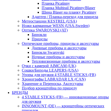
Планка Picatinny
Планка Multirail Picatinny/Blaser
Шина Blaser на планку Picatinny
Адаптер / Планка-переход для прицела
Метеостанции KESTREL (USA)
Ножи карманные WESN (USA-Sweden)
Оптика SWAROVSKI (AT)
Бинокли
Прицелы
Оптические приборы, прицелы и аксессуары
Дневные приборы и аксессуары
Бинокли Swarovski
Ночные приборы и аксессуары
Тепловизионные приборы и аксессуары
Очки с камерой AIMCAM (UK)
Сошки/Биподы LEAPERS (USA)
Упоры для оружия 4 STABLE STICKS (FR)
Хронографы LABRADAR LX (CAN)
Хранение и Переноска, Аксессуары
Подбор кронштейна по прицелу
БРЕНДЫ
4 STABLE STICKS (FR) — инновационные опоры
для оружия
INNOMOUNT (DE) — кронштейны оптических
прицелов