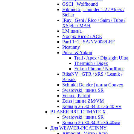
GSCI | Wolfhound
Hikmicro | Thunder 1-2 / Alpex /
Stellar
IRay | Geni / Rico / Saim / Tube /
XSight / MAH
LM шина
Nocpix Rico2 / ACE
Pard 1+2 | SA/NV008/LRF
Picatinny
Pulsar & Yukon
Trail / Apex / Digisight Ultra
Thermion / Digex
Yukon Photon / Nordforce
RikaNV | GTR / xRS / Lesnik /
Barsuk
Schmidt Bender | шина Convex
Swarovski | шина SR
Venox | Patriot
Zeiss | шина ZM/VM
Кольца 26-30-34-35-36-40 мм
BLASER R8 ULTIMATE X
Swarovski | шина SR
Кольца 26-30-34-35-36-40мм
Для WEAVER-PICATINNY
Aimpoint | Micro / Acro