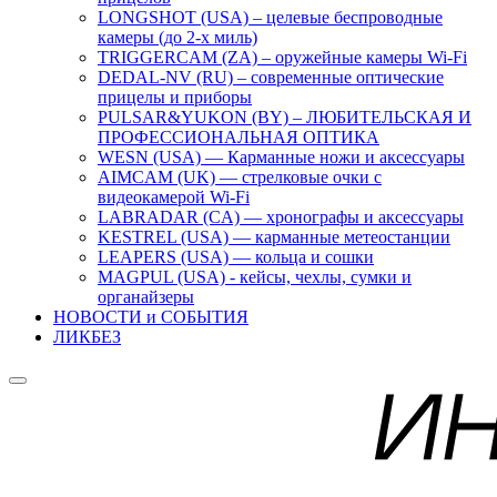
LONGSHOT (USA) – целевые беспроводные
камеры (до 2-х миль)
TRIGGERCAM (ZA) – оружейные камеры Wi-Fi
DEDAL-NV (RU) – современные оптические
прицелы и приборы
PULSAR&YUKON (BY) – ЛЮБИТЕЛЬСКАЯ И
ПРОФЕССИОНАЛЬНАЯ ОПТИКА
WESN (USA) — Карманные ножи и аксессуары
AIMCAM (UK) — стрелковые очки с
видеокамерой Wi-Fi
LABRADAR (CA) — хронографы и аксессуары
KESTREL (USA) — карманные метеостанции
LEAPERS (USA) — кольца и сошки
MAGPUL (USA) - кейсы, чехлы, сумки и
органайзеры
НОВОСТИ и СОБЫТИЯ
ЛИКБЕЗ