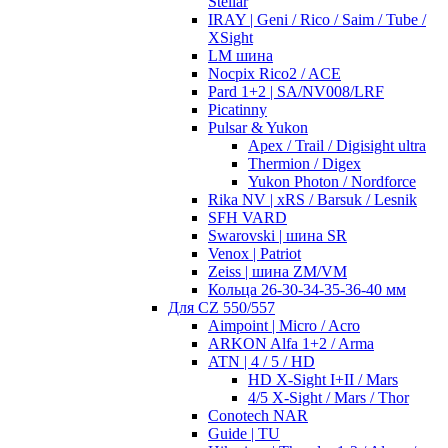
Stellar
IRAY | Geni / Rico / Saim / Tube /
XSight
LM шина
Nocpix Rico2 / ACE
Pard 1+2 | SA/NV008/LRF
Picatinny
Pulsar & Yukon
Apex / Trail / Digisight ultra
Thermion / Digex
Yukon Photon / Nordforce
Rika NV | xRS / Barsuk / Lesnik
SFH VARD
Swarovski | шина SR
Venox | Patriot
Zeiss | шина ZM/VM
Кольца 26-30-34-35-36-40 мм
Для CZ 550/557
Aimpoint | Micro / Acro
ARKON Alfa 1+2 / Arma
ATN | 4 / 5 / HD
HD X-Sight I+II / Mars
4/5 X-Sight / Mars / Thor
Conotech NAR
Guide | TU