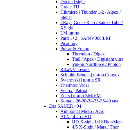
Docter | sight
Guide TU
Hikmicro | Thunder 1-2 / Alpex /
Stellar
I Ray | Geni / Rico / Saim / Tube /
XSight
LM шина
Pard 1+2 | SA/NV008/LRF
Picatinny
Pulsar & Yukon
Thermion / Digex
Trail / Apex / Digisight ultra
Yukon Nordforce / Photon
RikaNV Lesnik
Schmidt Bender | шина Convex
Swarovski | шина SR
Thermtec Vidar
Venox | Patriot
Zeiss | шина ZM/VM
Кольца 26-30-34-35-36-40 мм
Для SAUER 404
Aimpoint | Micro / Acro
ATN | 4 / 5 / HD
HD X-sight I+II/Thor/Mars
4/5 X-Sight / Mars / Thor