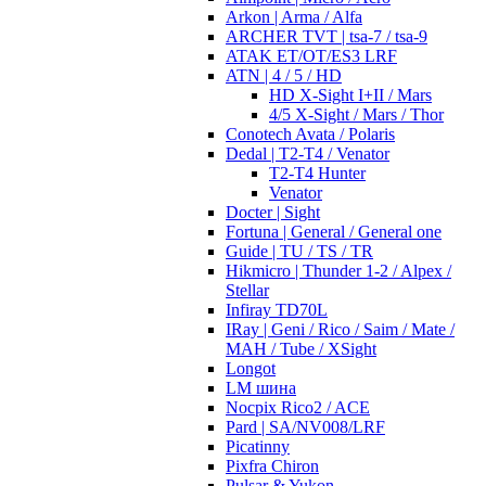
Arkon | Arma / Alfa
ARCHER TVT | tsa-7 / tsa-9
ATAK ET/OT/ES3 LRF
ATN | 4 / 5 / HD
HD X-Sight I+II / Mars
4/5 X-Sight / Mars / Thor
Conotech Avata / Polaris
Dedal | T2-T4 / Venator
T2-T4 Hunter
Venator
Docter | Sight
Fortuna | General / General one
Guide | TU / TS / TR
Hikmicro | Thunder 1-2 / Alpex /
Stellar
Infiray TD70L
IRay | Geni / Rico / Saim / Mate /
MAH / Tube / XSight
Longot
LM шина
Nocpix Rico2 / ACE
Pard | SA/NV008/LRF
Picatinny
Pixfra Chiron
Pulsar & Yukon