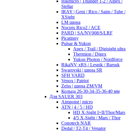
Hikmicro | Thunder 1-2 / Alpex /
Stellar
IRAY | Geni / Rico / Saim / Tube /
XSight
LM шина
Nocpix Rico2 / ACE
PARD | SA/NV008/S/LRF
Picatinny
Pulsar & Yukon
Apex / Trail / Digisight ultra
Thermion / Digex
Yukon Photon / Nordforce
RikaNV xRS / Lesnik / Barsuk
Swarovski | шина SR
SFH VARD
Venox | Patriot
Zeiss | шина ZM/VM
Кольца 26-30-34-35-36-40 мм
Для SAUER 303
Aimpoint | micro
ATN | 4 / 5 / HD
HD X-Sight I+II/Thor/Mars
4/5 X-Sight / Mars / Thor
Conotech NAR
Dedal | T2-T4 / Venator