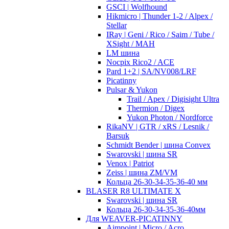
GSCI | Wolfhound
Hikmicro | Thunder 1-2 / Alpex /
Stellar
IRay | Geni / Rico / Saim / Tube /
XSight / MAH
LM шина
Nocpix Rico2 / ACE
Pard 1+2 | SA/NV008/LRF
Picatinny
Pulsar & Yukon
Trail / Apex / Digisight Ultra
Thermion / Digex
Yukon Photon / Nordforce
RikaNV | GTR / xRS / Lesnik /
Barsuk
Schmidt Bender | шина Convex
Swarovski | шина SR
Venox | Patriot
Zeiss | шина ZM/VM
Кольца 26-30-34-35-36-40 мм
BLASER R8 ULTIMATE X
Swarovski | шина SR
Кольца 26-30-34-35-36-40мм
Для WEAVER-PICATINNY
Aimpoint | Micro / Acro