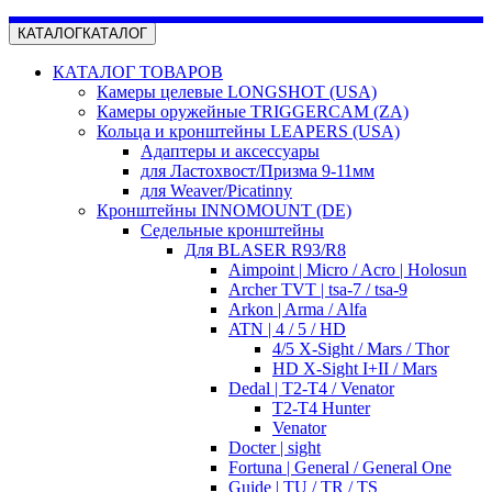
КАТАЛОГ
КАТАЛОГ
КАТАЛОГ ТОВАРОВ
Камеры целевые LONGSHOT (USA)
Камеры оружейные TRIGGERCAM (ZA)
Кольца и кронштейны LEAPERS (USA)
Адаптеры и аксессуары
для Ластохвост/Призма 9-11мм
для Weaver/Picatinny
Кронштейны INNOMOUNT (DE)
Седельные кронштейны
Для BLASER R93/R8
Aimpoint | Micro / Acro | Holosun
Archer TVT | tsa-7 / tsa-9
Arkon | Arma / Alfa
ATN | 4 / 5 / HD
4/5 X-Sight / Mars / Thor
HD X-Sight I+II / Mars
Dedal | T2-T4 / Venator
T2-T4 Hunter
Venator
Docter | sight
Fortuna | General / General One
Guide | TU / TR / TS