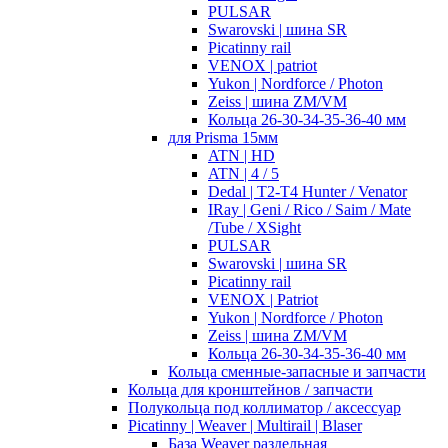
PULSAR
Swarovski | шина SR
Picatinny rail
VENOX | patriot
Yukon | Nordforce / Photon
Zeiss | шина ZM/VM
Кольца 26-30-34-35-36-40 мм
для Prisma 15мм
ATN | HD
ATN | 4 / 5
Dedal | T2-T4 Hunter / Venator
IRay | Geni / Rico / Saim / Mate
/Tube / XSight
PULSAR
Swarovski | шина SR
Picatinny rail
VENOX | Patriot
Yukon | Nordforce / Photon
Zeiss | шина ZM/VM
Кольца 26-30-34-35-36-40 мм
Кольца сменные-запасные и запчасти
Кольца для кронштейнов / запчасти
Полукольца под коллиматор / аксессуар
Picatinny | Weaver | Multirail | Blaser
База Weaver раздельная