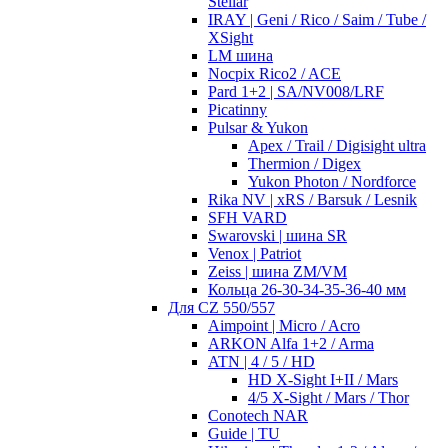
Stellar
IRAY | Geni / Rico / Saim / Tube /
XSight
LM шина
Nocpix Rico2 / ACE
Pard 1+2 | SA/NV008/LRF
Picatinny
Pulsar & Yukon
Apex / Trail / Digisight ultra
Thermion / Digex
Yukon Photon / Nordforce
Rika NV | xRS / Barsuk / Lesnik
SFH VARD
Swarovski | шина SR
Venox | Patriot
Zeiss | шина ZM/VM
Кольца 26-30-34-35-36-40 мм
Для CZ 550/557
Aimpoint | Micro / Acro
ARKON Alfa 1+2 / Arma
ATN | 4 / 5 / HD
HD X-Sight I+II / Mars
4/5 X-Sight / Mars / Thor
Conotech NAR
Guide | TU