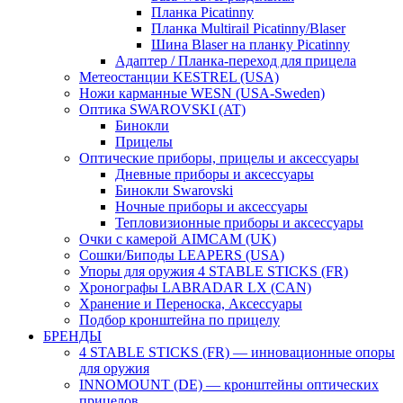
Планка Picatinny
Планка Multirail Picatinny/Blaser
Шина Blaser на планку Picatinny
Адаптер / Планка-переход для прицела
Метеостанции KESTREL (USA)
Ножи карманные WESN (USA-Sweden)
Оптика SWAROVSKI (AT)
Бинокли
Прицелы
Оптические приборы, прицелы и аксессуары
Дневные приборы и аксессуары
Бинокли Swarovski
Ночные приборы и аксессуары
Тепловизионные приборы и аксессуары
Очки с камерой AIMCAM (UK)
Сошки/Биподы LEAPERS (USA)
Упоры для оружия 4 STABLE STICKS (FR)
Хронографы LABRADAR LX (CAN)
Хранение и Переноска, Аксессуары
Подбор кронштейна по прицелу
БРЕНДЫ
4 STABLE STICKS (FR) — инновационные опоры
для оружия
INNOMOUNT (DE) — кронштейны оптических
прицелов