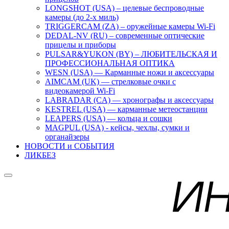
LONGSHOT (USA) – целевые беспроводные
камеры (до 2-х миль)
TRIGGERCAM (ZA) – оружейные камеры Wi-Fi
DEDAL-NV (RU) – современные оптические
прицелы и приборы
PULSAR&YUKON (BY) – ЛЮБИТЕЛЬСКАЯ И
ПРОФЕССИОНАЛЬНАЯ ОПТИКА
WESN (USA) — Карманные ножи и аксессуары
AIMCAM (UK) — стрелковые очки с
видеокамерой Wi-Fi
LABRADAR (CA) — хронографы и аксессуары
KESTREL (USA) — карманные метеостанции
LEAPERS (USA) — кольца и сошки
MAGPUL (USA) - кейсы, чехлы, сумки и
органайзеры
НОВОСТИ и СОБЫТИЯ
ЛИКБЕЗ