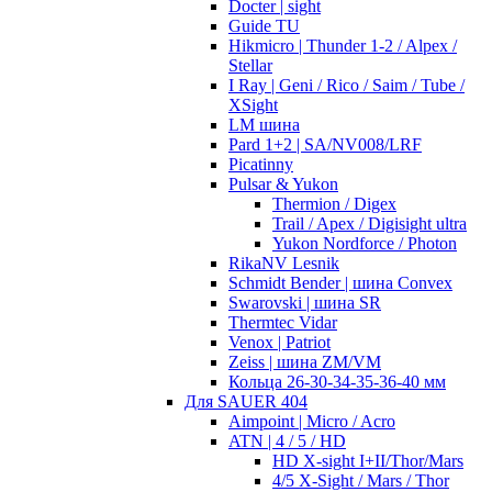
Docter | sight
Guide TU
Hikmicro | Thunder 1-2 / Alpex /
Stellar
I Ray | Geni / Rico / Saim / Tube /
XSight
LM шина
Pard 1+2 | SA/NV008/LRF
Picatinny
Pulsar & Yukon
Thermion / Digex
Trail / Apex / Digisight ultra
Yukon Nordforce / Photon
RikaNV Lesnik
Schmidt Bender | шина Convex
Swarovski | шина SR
Thermtec Vidar
Venox | Patriot
Zeiss | шина ZM/VM
Кольца 26-30-34-35-36-40 мм
Для SAUER 404
Aimpoint | Micro / Acro
ATN | 4 / 5 / HD
HD X-sight I+II/Thor/Mars
4/5 X-Sight / Mars / Thor