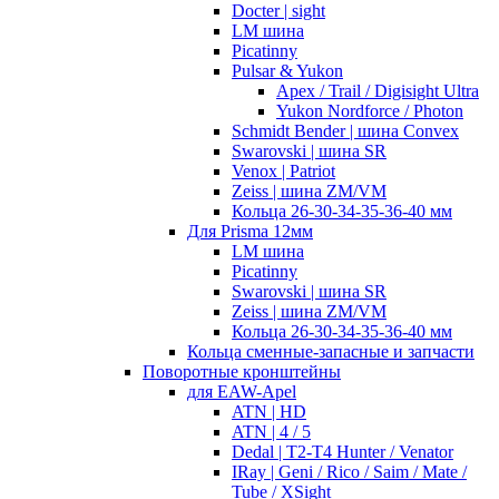
Docter | sight
LM шина
Picatinny
Pulsar & Yukon
Apex / Trail / Digisight Ultra
Yukon Nordforce / Photon
Schmidt Bender | шина Convex
Swarovski | шина SR
Venox | Patriot
Zeiss | шина ZM/VM
Кольца 26-30-34-35-36-40 мм
Для Prisma 12мм
LM шина
Picatinny
Swarovski | шина SR
Zeiss | шина ZM/VM
Кольца 26-30-34-35-36-40 мм
Кольца сменные-запасные и запчасти
Поворотные кронштейны
для EAW-Apel
ATN | HD
ATN | 4 / 5
Dedal | T2-T4 Hunter / Venator
IRay | Geni / Rico / Saim / Mate /
Tube / XSight