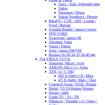
Apex / Trail / Digisight ultra
Talion
Thermion / Digex
Yukon Nordforce / Photon
RikaNV | GTR / xRS / Lesnik /
Ovod / Barsuk
Schmidt Bender | шина Convex
SFH VARD
Swarovski | шина SR
Thermtec Vidar
Venox | Patriot
Zeiss | шина ZM/VM
Кольца 26-30-34-35-36-40 мм
Для TIKKA T3/T3x
Aimpoint | Micro / Acro
ARKON Alfa 1+2 / Arma
ATN | 4 / 5 / HD
HD X-Sight I+II / Mars
4/5 X-Sight / Mars / Thor
Conotech Avata / NAR / Polaris
Dedal | T2-T4 Hunter/Venator
Docter | sight
Guide TU / TS / TR
Hikmicro | Thunder 1-2 / Alpex /