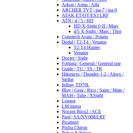
Arkon | Arma / Alfa
ARCHER TVT | tsa-7 / tsa-9
ATAK ET/OT/ES3 LRF
ATN | 4 / 5 / HD
HD X-Sight I+II / Mars
4/5 X-Sight / Mars / Thor
Conotech Avata / Polaris
Dedal | T2-T4 / Venator
T2-T4 Hunter
Venator
Docter | Sight
Fortuna | General / General one
Guide | TU / TS / TR
Hikmicro | Thunder 1-2 / Alpex /
Stellar
Infiray TD70L
IRay | Geni / Rico / Saim / Mate /
MAH / Tube / XSight
Longot
LM шина
Nocpix Rico2 / ACE
Pard | SA/NV008/LRF
Picatinny
Pixfra Chiron
Pulsar & Yukon