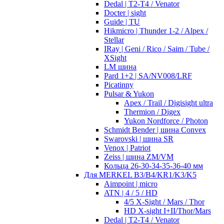
Dedal | T2-T4 / Venator
Docter | sight
Guide | TU
Hikmicro | Thunder 1-2 / Alpex /
Stellar
IRay | Geni / Rico / Saim / Tube /
XSight
LM шина
Pard 1+2 | SA/NV008/LRF
Picatinny
Pulsar & Yukon
Apex / Trail / Digisight ultra
Thermion / Digex
Yukon Nordforce / Photon
Schmidt Bender | шина Convex
Swarovski | шина SR
Venox | Patriot
Zeiss | шина ZM/VM
Кольца 26-30-34-35-36-40 мм
Для MERKEL B3/B4/KR1/K3/K5
Aimpoint | micro
ATN | 4 / 5 / HD
4/5 X-Sight / Mars / Thor
HD X-sight I+II/Thor/Mars
Dedal | T2-T4 / Venator