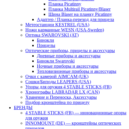
Планка Picatinny
Планка Multirail Picatinny/Blaser
Шина Blaser на планку Picatinny
Адаптер / Планка-переход для прицела
Метеостанции KESTREL (USA)
Ножи карманные WESN (USA-Sweden)
Оптика SWAROVSKI (AT)
Бинокли
Прицелы
Оптические приборы, прицелы и аксессуары
Дневные приборы и аксессуары
Бинокли Swarovski
Ночные приборы и аксессуары
Тепловизионные приборы и аксессуары
Очки с камерой AIMCAM (UK)
Сошки/Биподы LEAPERS (USA)
Упоры для оружия 4 STABLE STICKS (FR)
Хронографы LABRADAR LX (CAN)
Хранение и Переноска, Аксессуары
Подбор кронштейна по прицелу
БРЕНДЫ
4 STABLE STICKS (FR) — инновационные опоры
для оружия
INNOMOUNT (DE) — кронштейны оптических
прицелов