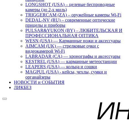
LONGSHOT (USA) – целевые беспроводные
камеры (до 2-х миль)
TRIGGERCAM (ZA) – оружейные камеры Wi-Fi
DEDAL-NV (RU) – современные оптические
прицелы и приборы
PULSAR&YUKON (BY) – ЛЮБИТЕЛЬСКАЯ И
ПРОФЕССИОНАЛЬНАЯ ОПТИКА
WESN (USA) — Карманные ножи и аксессуары
AIMCAM (UK) — стрелковые очки с
видеокамерой Wi-Fi
LABRADAR (CA) — хронографы и аксессуары
KESTREL (USA) — карманные метеостанции
LEAPERS (USA) — кольца и сошки
MAGPUL (USA) - кейсы, чехлы, сумки и
органайзеры
НОВОСТИ и СОБЫТИЯ
ЛИКБЕЗ