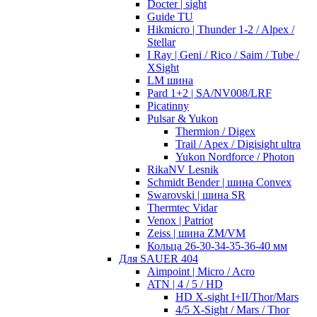
Docter | sight
Guide TU
Hikmicro | Thunder 1-2 / Alpex /
Stellar
I Ray | Geni / Rico / Saim / Tube /
XSight
LM шина
Pard 1+2 | SA/NV008/LRF
Picatinny
Pulsar & Yukon
Thermion / Digex
Trail / Apex / Digisight ultra
Yukon Nordforce / Photon
RikaNV Lesnik
Schmidt Bender | шина Convex
Swarovski | шина SR
Thermtec Vidar
Venox | Patriot
Zeiss | шина ZM/VM
Кольца 26-30-34-35-36-40 мм
Для SAUER 404
Aimpoint | Micro / Acro
ATN | 4 / 5 / HD
HD X-sight I+II/Thor/Mars
4/5 X-Sight / Mars / Thor