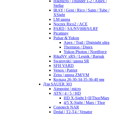
Hikmicro | Thunder 1-2 / Alpex /
Stellar
IRAY | Geni / Rico / Saim / Tube /
XSight
LM шина
Nocpix Rico2 / ACE
PARD | SA/NV008/S/LRF
Picatinny
Pulsar & Yukon
Apex / Trail / Digisight ultra
Thermion / Digex
Yukon Photon / Nordforce
RikaNV xRS / Lesnik / Barsuk
Swarovski | шина SR
SFH VARD
Venox | Patriot
Zeiss | шина ZM/VM
Кольца 26-30-34-35-36-40 мм
Для SAUER 303
Aimpoint | micro
ATN | 4 / 5 / HD
HD X-Sight I+II/Thor/Mars
4/5 X-Sight / Mars / Thor
Conotech NAR
Dedal | T2-T4 / Venator