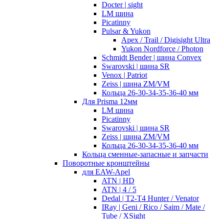
Docter | sight
LM шина
Picatinny
Pulsar & Yukon
Apex / Trail / Digisight Ultra
Yukon Nordforce / Photon
Schmidt Bender | шина Convex
Swarovski | шина SR
Venox | Patriot
Zeiss | шина ZM/VM
Кольца 26-30-34-35-36-40 мм
Для Prisma 12мм
LM шина
Picatinny
Swarovski | шина SR
Zeiss | шина ZM/VM
Кольца 26-30-34-35-36-40 мм
Кольца сменные-запасные и запчасти
Поворотные кронштейны
для EAW-Apel
ATN | HD
ATN | 4 / 5
Dedal | T2-T4 Hunter / Venator
IRay | Geni / Rico / Saim / Mate /
Tube / XSight