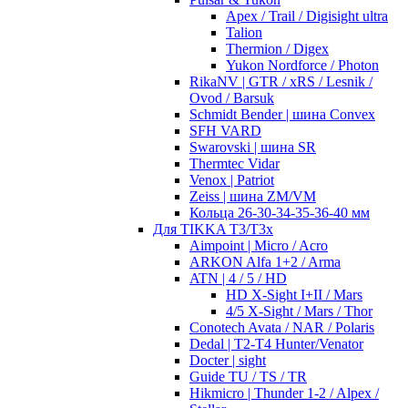
Apex / Trail / Digisight ultra
Talion
Thermion / Digex
Yukon Nordforce / Photon
RikaNV | GTR / xRS / Lesnik /
Ovod / Barsuk
Schmidt Bender | шина Convex
SFH VARD
Swarovski | шина SR
Thermtec Vidar
Venox | Patriot
Zeiss | шина ZM/VM
Кольца 26-30-34-35-36-40 мм
Для TIKKA T3/T3x
Aimpoint | Micro / Acro
ARKON Alfa 1+2 / Arma
ATN | 4 / 5 / HD
HD X-Sight I+II / Mars
4/5 X-Sight / Mars / Thor
Conotech Avata / NAR / Polaris
Dedal | T2-T4 Hunter/Venator
Docter | sight
Guide TU / TS / TR
Hikmicro | Thunder 1-2 / Alpex /