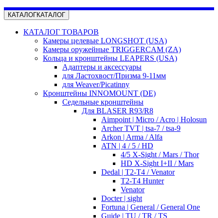
КАТАЛОГ
КАТАЛОГ
КАТАЛОГ ТОВАРОВ
Камеры целевые LONGSHOT (USA)
Камеры оружейные TRIGGERCAM (ZA)
Кольца и кронштейны LEAPERS (USA)
Адаптеры и аксессуары
для Ластохвост/Призма 9-11мм
для Weaver/Picatinny
Кронштейны INNOMOUNT (DE)
Седельные кронштейны
Для BLASER R93/R8
Aimpoint | Micro / Acro | Holosun
Archer TVT | tsa-7 / tsa-9
Arkon | Arma / Alfa
ATN | 4 / 5 / HD
4/5 X-Sight / Mars / Thor
HD X-Sight I+II / Mars
Dedal | T2-T4 / Venator
T2-T4 Hunter
Venator
Docter | sight
Fortuna | General / General One
Guide | TU / TR / TS