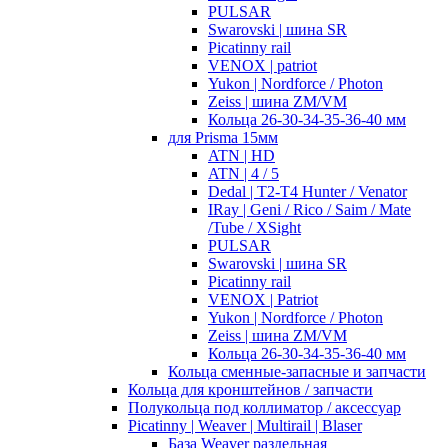
PULSAR
Swarovski | шина SR
Picatinny rail
VENOX | patriot
Yukon | Nordforce / Photon
Zeiss | шина ZM/VM
Кольца 26-30-34-35-36-40 мм
для Prisma 15мм
ATN | HD
ATN | 4 / 5
Dedal | T2-T4 Hunter / Venator
IRay | Geni / Rico / Saim / Mate
/Tube / XSight
PULSAR
Swarovski | шина SR
Picatinny rail
VENOX | Patriot
Yukon | Nordforce / Photon
Zeiss | шина ZM/VM
Кольца 26-30-34-35-36-40 мм
Кольца сменные-запасные и запчасти
Кольца для кронштейнов / запчасти
Полукольца под коллиматор / аксессуар
Picatinny | Weaver | Multirail | Blaser
База Weaver раздельная