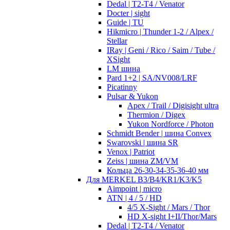
Dedal | T2-T4 / Venator
Docter | sight
Guide | TU
Hikmicro | Thunder 1-2 / Alpex /
Stellar
IRay | Geni / Rico / Saim / Tube /
XSight
LM шина
Pard 1+2 | SA/NV008/LRF
Picatinny
Pulsar & Yukon
Apex / Trail / Digisight ultra
Thermion / Digex
Yukon Nordforce / Photon
Schmidt Bender | шина Convex
Swarovski | шина SR
Venox | Patriot
Zeiss | шина ZM/VM
Кольца 26-30-34-35-36-40 мм
Для MERKEL B3/B4/KR1/K3/K5
Aimpoint | micro
ATN | 4 / 5 / HD
4/5 X-Sight / Mars / Thor
HD X-sight I+II/Thor/Mars
Dedal | T2-T4 / Venator