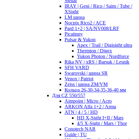
Stellar
IRAY | Geni / Rico / Saim / Tube /
XSight
LM шина
Nocpix Rico2 / ACE
Pard 1+2 | SA/NV008/LRF
Picatinny
Pulsar & Yukon
Apex / Trail / Digisight ultra
Thermion / Digex
Yukon Photon / Nordforce
Rika NV | xRS / Barsuk / Lesnik
SFH VARD
Swarovski | шина SR
Venox | Patriot
Zeiss | шина ZM/VM
Кольца 26-30-34-35-36-40 мм
Для CZ 550/557
Aimpoint | Micro / Acro
ARKON Alfa 1+2 / Arma
ATN | 4 / 5 / HD
HD X-Sight I+II / Mars
4/5 X-Sight / Mars / Thor
Conotech NAR
Guide | TU