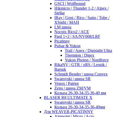
GSCI | Wolfhound
Hikmicro | Thunder 1-2 / Alpex /
Stellar
IRay | Geni / Rico / Saim / Tube /
XSight / MAH
LM шина
Nocpix Rico2 / ACE
Pard 1+2 | SA/NV008/LRF
Picatinny
Pulsar & Yukon
Trail / Apex / Digisight Ultra
Thermion / Digex
Yukon Photon / Nordforce
RikaNV | GTR / xRS / Lesnik /
Barsuk
Schmidt Bender | шина Convex
Swarovski | шина SR
Venox | Patriot
Zeiss | шина ZM/VM
Кольца 26-30-34-35-36-40 мм
BLASER R8 ULTIMATE X
Swarovski | шина SR
Кольца 26-30-34-35-36-40мм
Для WEAVER-PICATINNY
Aimpoint | Micro / Acro