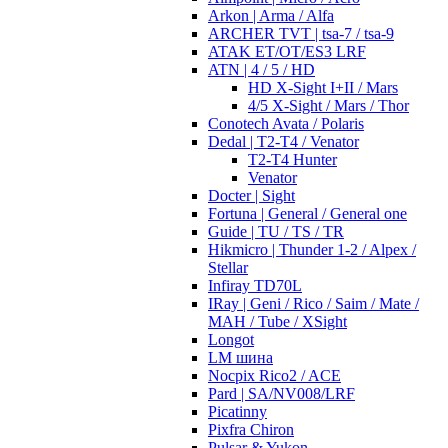
Arkon | Arma / Alfa
ARCHER TVT | tsa-7 / tsa-9
ATAK ET/OT/ES3 LRF
ATN | 4 / 5 / HD
HD X-Sight I+II / Mars
4/5 X-Sight / Mars / Thor
Conotech Avata / Polaris
Dedal | T2-T4 / Venator
T2-T4 Hunter
Venator
Docter | Sight
Fortuna | General / General one
Guide | TU / TS / TR
Hikmicro | Thunder 1-2 / Alpex /
Stellar
Infiray TD70L
IRay | Geni / Rico / Saim / Mate /
MAH / Tube / XSight
Longot
LM шина
Nocpix Rico2 / ACE
Pard | SA/NV008/LRF
Picatinny
Pixfra Chiron
Pulsar & Yukon