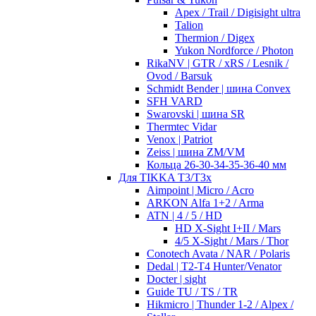
Apex / Trail / Digisight ultra
Talion
Thermion / Digex
Yukon Nordforce / Photon
RikaNV | GTR / xRS / Lesnik /
Ovod / Barsuk
Schmidt Bender | шина Convex
SFH VARD
Swarovski | шина SR
Thermtec Vidar
Venox | Patriot
Zeiss | шина ZM/VM
Кольца 26-30-34-35-36-40 мм
Для TIKKA T3/T3x
Aimpoint | Micro / Acro
ARKON Alfa 1+2 / Arma
ATN | 4 / 5 / HD
HD X-Sight I+II / Mars
4/5 X-Sight / Mars / Thor
Conotech Avata / NAR / Polaris
Dedal | T2-T4 Hunter/Venator
Docter | sight
Guide TU / TS / TR
Hikmicro | Thunder 1-2 / Alpex /