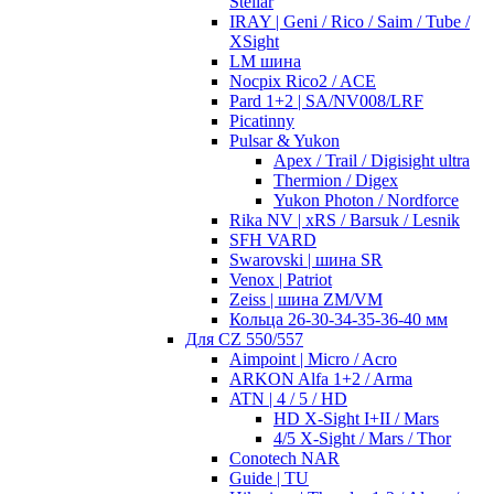
Stellar
IRAY | Geni / Rico / Saim / Tube /
XSight
LM шина
Nocpix Rico2 / ACE
Pard 1+2 | SA/NV008/LRF
Picatinny
Pulsar & Yukon
Apex / Trail / Digisight ultra
Thermion / Digex
Yukon Photon / Nordforce
Rika NV | xRS / Barsuk / Lesnik
SFH VARD
Swarovski | шина SR
Venox | Patriot
Zeiss | шина ZM/VM
Кольца 26-30-34-35-36-40 мм
Для CZ 550/557
Aimpoint | Micro / Acro
ARKON Alfa 1+2 / Arma
ATN | 4 / 5 / HD
HD X-Sight I+II / Mars
4/5 X-Sight / Mars / Thor
Conotech NAR
Guide | TU