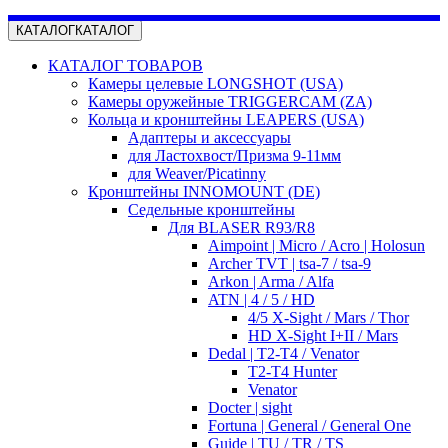
КАТАЛОГ
КАТАЛОГ
КАТАЛОГ ТОВАРОВ
Камеры целевые LONGSHOT (USA)
Камеры оружейные TRIGGERCAM (ZA)
Кольца и кронштейны LEAPERS (USA)
Адаптеры и аксессуары
для Ластохвост/Призма 9-11мм
для Weaver/Picatinny
Кронштейны INNOMOUNT (DE)
Седельные кронштейны
Для BLASER R93/R8
Aimpoint | Micro / Acro | Holosun
Archer TVT | tsa-7 / tsa-9
Arkon | Arma / Alfa
ATN | 4 / 5 / HD
4/5 X-Sight / Mars / Thor
HD X-Sight I+II / Mars
Dedal | T2-T4 / Venator
T2-T4 Hunter
Venator
Docter | sight
Fortuna | General / General One
Guide | TU / TR / TS