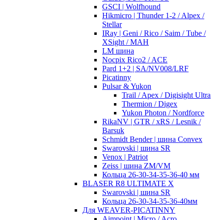
GSCI | Wolfhound
Hikmicro | Thunder 1-2 / Alpex /
Stellar
IRay | Geni / Rico / Saim / Tube /
XSight / MAH
LM шина
Nocpix Rico2 / ACE
Pard 1+2 | SA/NV008/LRF
Picatinny
Pulsar & Yukon
Trail / Apex / Digisight Ultra
Thermion / Digex
Yukon Photon / Nordforce
RikaNV | GTR / xRS / Lesnik /
Barsuk
Schmidt Bender | шина Convex
Swarovski | шина SR
Venox | Patriot
Zeiss | шина ZM/VM
Кольца 26-30-34-35-36-40 мм
BLASER R8 ULTIMATE X
Swarovski | шина SR
Кольца 26-30-34-35-36-40мм
Для WEAVER-PICATINNY
Aimpoint | Micro / Acro