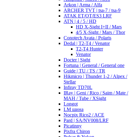
Arkon | Arma / Alfa
ARCHER TVT | tsa-7 / tsa-9
ATAK ET/OT/ES3 LRF
ATN | 4 / 5 / HD
HD X-Sight I+II / Mars
4/5 X-Sight / Mars / Thor
Conotech Avata / Polaris
Dedal | T2-T4 / Venator
T2-T4 Hunter
Venator
Docter | Sight
Fortuna | General / General one
Guide | TU / TS / TR
Hikmicro | Thunder 1-2 / Alpex /
Stellar
Infiray TD70L
IRay | Geni / Rico / Saim / Mate /
MAH / Tube / XSight
Longot
LM шина
Nocpix Rico2 / ACE
Pard | SA/NV008/LRF
Picatinny
Pixfra Chiron
Pulsar & Yukon