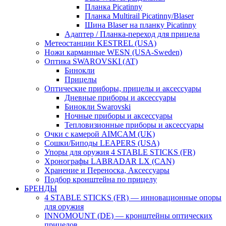
Планка Picatinny
Планка Multirail Picatinny/Blaser
Шина Blaser на планку Picatinny
Адаптер / Планка-переход для прицела
Метеостанции KESTREL (USA)
Ножи карманные WESN (USA-Sweden)
Оптика SWAROVSKI (AT)
Бинокли
Прицелы
Оптические приборы, прицелы и аксессуары
Дневные приборы и аксессуары
Бинокли Swarovski
Ночные приборы и аксессуары
Тепловизионные приборы и аксессуары
Очки с камерой AIMCAM (UK)
Сошки/Биподы LEAPERS (USA)
Упоры для оружия 4 STABLE STICKS (FR)
Хронографы LABRADAR LX (CAN)
Хранение и Переноска, Аксессуары
Подбор кронштейна по прицелу
БРЕНДЫ
4 STABLE STICKS (FR) — инновационные опоры
для оружия
INNOMOUNT (DE) — кронштейны оптических
прицелов