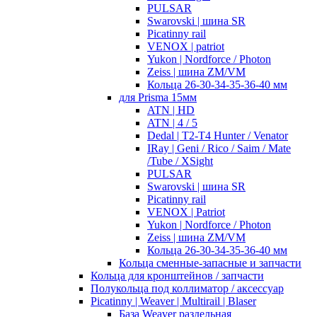
PULSAR
Swarovski | шина SR
Picatinny rail
VENOX | patriot
Yukon | Nordforce / Photon
Zeiss | шина ZM/VM
Кольца 26-30-34-35-36-40 мм
для Prisma 15мм
ATN | HD
ATN | 4 / 5
Dedal | T2-T4 Hunter / Venator
IRay | Geni / Rico / Saim / Mate
/Tube / XSight
PULSAR
Swarovski | шина SR
Picatinny rail
VENOX | Patriot
Yukon | Nordforce / Photon
Zeiss | шина ZM/VM
Кольца 26-30-34-35-36-40 мм
Кольца сменные-запасные и запчасти
Кольца для кронштейнов / запчасти
Полукольца под коллиматор / аксессуар
Picatinny | Weaver | Multirail | Blaser
База Weaver раздельная