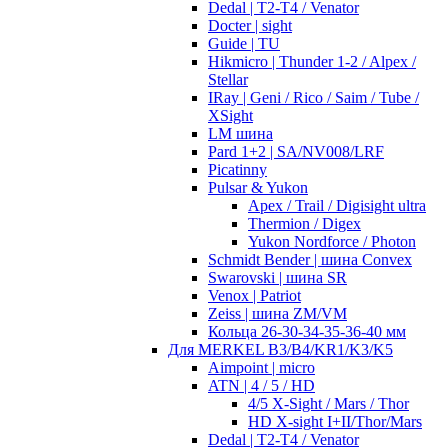
Dedal | T2-T4 / Venator
Docter | sight
Guide | TU
Hikmicro | Thunder 1-2 / Alpex /
Stellar
IRay | Geni / Rico / Saim / Tube /
XSight
LM шина
Pard 1+2 | SA/NV008/LRF
Picatinny
Pulsar & Yukon
Apex / Trail / Digisight ultra
Thermion / Digex
Yukon Nordforce / Photon
Schmidt Bender | шина Convex
Swarovski | шина SR
Venox | Patriot
Zeiss | шина ZM/VM
Кольца 26-30-34-35-36-40 мм
Для MERKEL B3/B4/KR1/K3/K5
Aimpoint | micro
ATN | 4 / 5 / HD
4/5 X-Sight / Mars / Thor
HD X-sight I+II/Thor/Mars
Dedal | T2-T4 / Venator