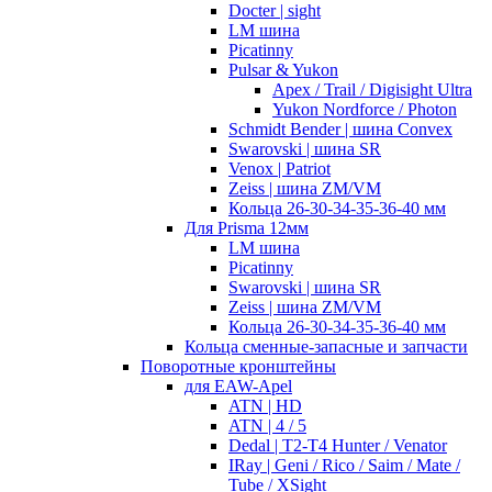
Docter | sight
LM шина
Picatinny
Pulsar & Yukon
Apex / Trail / Digisight Ultra
Yukon Nordforce / Photon
Schmidt Bender | шина Convex
Swarovski | шина SR
Venox | Patriot
Zeiss | шина ZM/VM
Кольца 26-30-34-35-36-40 мм
Для Prisma 12мм
LM шина
Picatinny
Swarovski | шина SR
Zeiss | шина ZM/VM
Кольца 26-30-34-35-36-40 мм
Кольца сменные-запасные и запчасти
Поворотные кронштейны
для EAW-Apel
ATN | HD
ATN | 4 / 5
Dedal | T2-T4 Hunter / Venator
IRay | Geni / Rico / Saim / Mate /
Tube / XSight