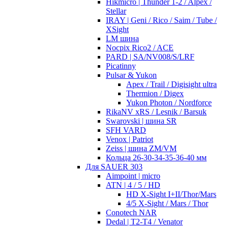
Hikmicro | Thunder 1-2 / Alpex /
Stellar
IRAY | Geni / Rico / Saim / Tube /
XSight
LM шина
Nocpix Rico2 / ACE
PARD | SA/NV008/S/LRF
Picatinny
Pulsar & Yukon
Apex / Trail / Digisight ultra
Thermion / Digex
Yukon Photon / Nordforce
RikaNV xRS / Lesnik / Barsuk
Swarovski | шина SR
SFH VARD
Venox | Patriot
Zeiss | шина ZM/VM
Кольца 26-30-34-35-36-40 мм
Для SAUER 303
Aimpoint | micro
ATN | 4 / 5 / HD
HD X-Sight I+II/Thor/Mars
4/5 X-Sight / Mars / Thor
Conotech NAR
Dedal | T2-T4 / Venator