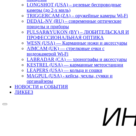
LONGSHOT (USA) – целевые беспроводные
камеры (до 2-х миль)
TRIGGERCAM (ZA) – оружейные камеры Wi-Fi
DEDAL-NV (RU) – современные оптические
прицелы и приборы
PULSAR&YUKON (BY) – ЛЮБИТЕЛЬСКАЯ И
ПРОФЕССИОНАЛЬНАЯ ОПТИКА
WESN (USA) — Карманные ножи и аксессуары
AIMCAM (UK) — стрелковые очки с
видеокамерой Wi-Fi
LABRADAR (CA) — хронографы и аксессуары
KESTREL (USA) — карманные метеостанции
LEAPERS (USA) — кольца и сошки
MAGPUL (USA) - кейсы, чехлы, сумки и
органайзеры
НОВОСТИ и СОБЫТИЯ
ЛИКБЕЗ