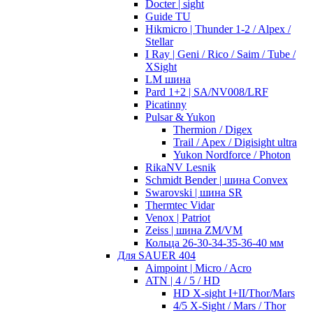
Docter | sight
Guide TU
Hikmicro | Thunder 1-2 / Alpex /
Stellar
I Ray | Geni / Rico / Saim / Tube /
XSight
LM шина
Pard 1+2 | SA/NV008/LRF
Picatinny
Pulsar & Yukon
Thermion / Digex
Trail / Apex / Digisight ultra
Yukon Nordforce / Photon
RikaNV Lesnik
Schmidt Bender | шина Convex
Swarovski | шина SR
Thermtec Vidar
Venox | Patriot
Zeiss | шина ZM/VM
Кольца 26-30-34-35-36-40 мм
Для SAUER 404
Aimpoint | Micro / Acro
ATN | 4 / 5 / HD
HD X-sight I+II/Thor/Mars
4/5 X-Sight / Mars / Thor