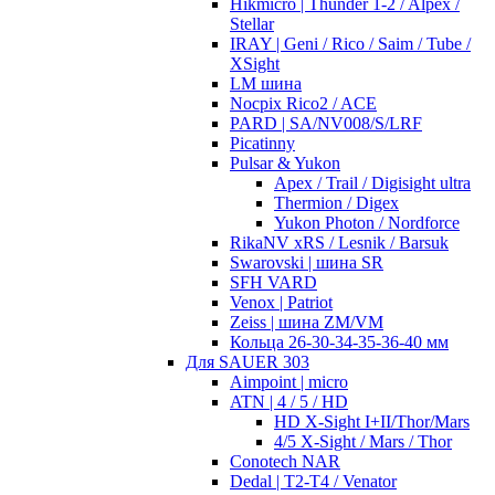
Hikmicro | Thunder 1-2 / Alpex /
Stellar
IRAY | Geni / Rico / Saim / Tube /
XSight
LM шина
Nocpix Rico2 / ACE
PARD | SA/NV008/S/LRF
Picatinny
Pulsar & Yukon
Apex / Trail / Digisight ultra
Thermion / Digex
Yukon Photon / Nordforce
RikaNV xRS / Lesnik / Barsuk
Swarovski | шина SR
SFH VARD
Venox | Patriot
Zeiss | шина ZM/VM
Кольца 26-30-34-35-36-40 мм
Для SAUER 303
Aimpoint | micro
ATN | 4 / 5 / HD
HD X-Sight I+II/Thor/Mars
4/5 X-Sight / Mars / Thor
Conotech NAR
Dedal | T2-T4 / Venator