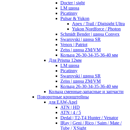
Docter | sight
LM шина
Picatinny
Pulsar & Yukon
Apex / Trail / Digisight Ultra
Yukon Nordforce / Photon
Schmidt Bender | шина Convex
Swarovski | шина SR
Venox | Patriot
Zeiss | шина ZM/VM
Кольца 26-30-34-35-36-40 мм
Для Prisma 12мм
LM шина
Picatinny
Swarovski | шина SR
Zeiss | шина ZM/VM
Кольца 26-30-34-35-36-40 мм
Кольца сменные-запасные и запчасти
Поворотные кронштейны
для EAW-Apel
ATN | HD
ATN | 4 / 5
Dedal | T2-T4 Hunter / Venator
IRay | Geni / Rico / Saim / Mate /
Tube / XSight