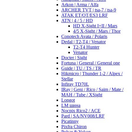
Arkon | Arma / Alfa
ARCHER TVT | tsa-7 / tsa-9
ATAK ET/OT/ES3 LRF
ATN | 4 / 5 / HD
HD X-Sight I+II / Mars
4/5 X-Sight / Mars / Thor
Conotech Avata / Polaris
Dedal | T2-T4 / Venator
T2-T4 Hunter
Venator
Docter | Sight
Fortuna | General / General one
Guide | TU / TS / TR
Hikmicro | Thunder 1-2 / Alpex /
Stellar
Infiray TD70L
IRay | Geni / Rico / Saim / Mate /
MAH / Tube / XSight
Longot
LM шина
Nocpix Rico2 / ACE
Pard | SA/NV008/LRF
Picatinny
Pixfra Chiron
Pulsar & Yukon