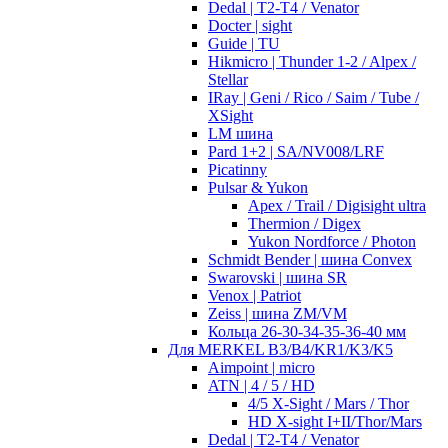
Dedal | T2-T4 / Venator
Docter | sight
Guide | TU
Hikmicro | Thunder 1-2 / Alpex /
Stellar
IRay | Geni / Rico / Saim / Tube /
XSight
LM шина
Pard 1+2 | SA/NV008/LRF
Picatinny
Pulsar & Yukon
Apex / Trail / Digisight ultra
Thermion / Digex
Yukon Nordforce / Photon
Schmidt Bender | шина Convex
Swarovski | шина SR
Venox | Patriot
Zeiss | шина ZM/VM
Кольца 26-30-34-35-36-40 мм
Для MERKEL B3/B4/KR1/K3/K5
Aimpoint | micro
ATN | 4 / 5 / HD
4/5 X-Sight / Mars / Thor
HD X-sight I+II/Thor/Mars
Dedal | T2-T4 / Venator