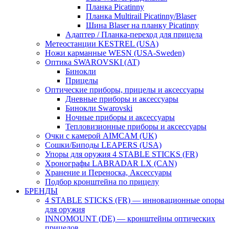
Планка Picatinny
Планка Multirail Picatinny/Blaser
Шина Blaser на планку Picatinny
Адаптер / Планка-переход для прицела
Метеостанции KESTREL (USA)
Ножи карманные WESN (USA-Sweden)
Оптика SWAROVSKI (AT)
Бинокли
Прицелы
Оптические приборы, прицелы и аксессуары
Дневные приборы и аксессуары
Бинокли Swarovski
Ночные приборы и аксессуары
Тепловизионные приборы и аксессуары
Очки с камерой AIMCAM (UK)
Сошки/Биподы LEAPERS (USA)
Упоры для оружия 4 STABLE STICKS (FR)
Хронографы LABRADAR LX (CAN)
Хранение и Переноска, Аксессуары
Подбор кронштейна по прицелу
БРЕНДЫ
4 STABLE STICKS (FR) — инновационные опоры
для оружия
INNOMOUNT (DE) — кронштейны оптических
прицелов