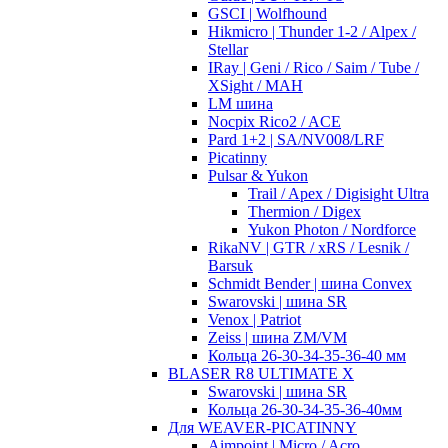
GSCI | Wolfhound
Hikmicro | Thunder 1-2 / Alpex /
Stellar
IRay | Geni / Rico / Saim / Tube /
XSight / MAH
LM шина
Nocpix Rico2 / ACE
Pard 1+2 | SA/NV008/LRF
Picatinny
Pulsar & Yukon
Trail / Apex / Digisight Ultra
Thermion / Digex
Yukon Photon / Nordforce
RikaNV | GTR / xRS / Lesnik /
Barsuk
Schmidt Bender | шина Convex
Swarovski | шина SR
Venox | Patriot
Zeiss | шина ZM/VM
Кольца 26-30-34-35-36-40 мм
BLASER R8 ULTIMATE X
Swarovski | шина SR
Кольца 26-30-34-35-36-40мм
Для WEAVER-PICATINNY
Aimpoint | Micro / Acro