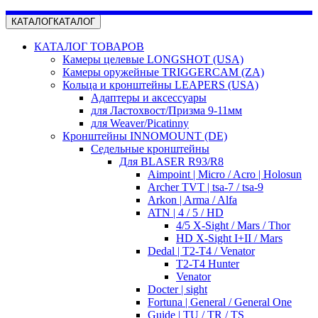
КАТАЛОГ
КАТАЛОГ
КАТАЛОГ ТОВАРОВ
Камеры целевые LONGSHOT (USA)
Камеры оружейные TRIGGERCAM (ZA)
Кольца и кронштейны LEAPERS (USA)
Адаптеры и аксессуары
для Ластохвост/Призма 9-11мм
для Weaver/Picatinny
Кронштейны INNOMOUNT (DE)
Седельные кронштейны
Для BLASER R93/R8
Aimpoint | Micro / Acro | Holosun
Archer TVT | tsa-7 / tsa-9
Arkon | Arma / Alfa
ATN | 4 / 5 / HD
4/5 X-Sight / Mars / Thor
HD X-Sight I+II / Mars
Dedal | T2-T4 / Venator
T2-T4 Hunter
Venator
Docter | sight
Fortuna | General / General One
Guide | TU / TR / TS