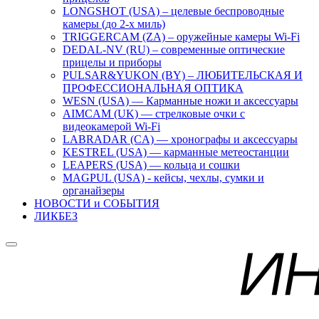
LONGSHOT (USA) – целевые беспроводные
камеры (до 2-х миль)
TRIGGERCAM (ZA) – оружейные камеры Wi-Fi
DEDAL-NV (RU) – современные оптические
прицелы и приборы
PULSAR&YUKON (BY) – ЛЮБИТЕЛЬСКАЯ И
ПРОФЕССИОНАЛЬНАЯ ОПТИКА
WESN (USA) — Карманные ножи и аксессуары
AIMCAM (UK) — стрелковые очки с
видеокамерой Wi-Fi
LABRADAR (CA) — хронографы и аксессуары
KESTREL (USA) — карманные метеостанции
LEAPERS (USA) — кольца и сошки
MAGPUL (USA) - кейсы, чехлы, сумки и
органайзеры
НОВОСТИ и СОБЫТИЯ
ЛИКБЕЗ