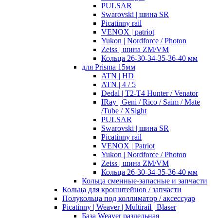
PULSAR
Swarovski | шина SR
Picatinny rail
VENOX | patriot
Yukon | Nordforce / Photon
Zeiss | шина ZM/VM
Кольца 26-30-34-35-36-40 мм
для Prisma 15мм
ATN | HD
ATN | 4 / 5
Dedal | T2-T4 Hunter / Venator
IRay | Geni / Rico / Saim / Mate
/Tube / XSight
PULSAR
Swarovski | шина SR
Picatinny rail
VENOX | Patriot
Yukon | Nordforce / Photon
Zeiss | шина ZM/VM
Кольца 26-30-34-35-36-40 мм
Кольца сменные-запасные и запчасти
Кольца для кронштейнов / запчасти
Полукольца под коллиматор / аксессуар
Picatinny | Weaver | Multirail | Blaser
База Weaver раздельная