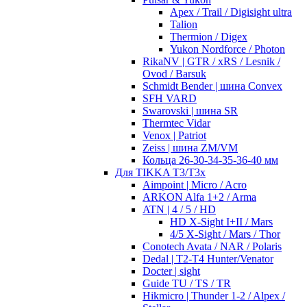
Apex / Trail / Digisight ultra
Talion
Thermion / Digex
Yukon Nordforce / Photon
RikaNV | GTR / xRS / Lesnik /
Ovod / Barsuk
Schmidt Bender | шина Convex
SFH VARD
Swarovski | шина SR
Thermtec Vidar
Venox | Patriot
Zeiss | шина ZM/VM
Кольца 26-30-34-35-36-40 мм
Для TIKKA T3/T3x
Aimpoint | Micro / Acro
ARKON Alfa 1+2 / Arma
ATN | 4 / 5 / HD
HD X-Sight I+II / Mars
4/5 X-Sight / Mars / Thor
Conotech Avata / NAR / Polaris
Dedal | T2-T4 Hunter/Venator
Docter | sight
Guide TU / TS / TR
Hikmicro | Thunder 1-2 / Alpex /