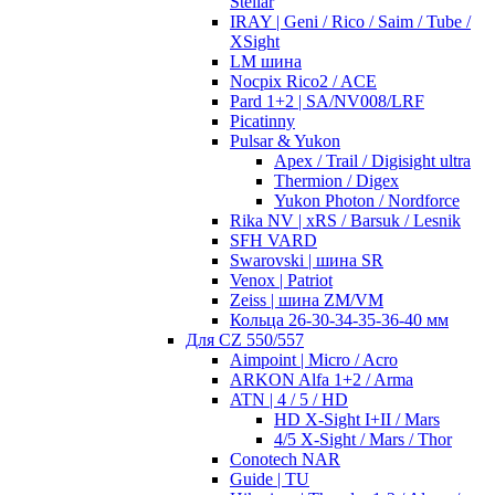
Stellar
IRAY | Geni / Rico / Saim / Tube /
XSight
LM шина
Nocpix Rico2 / ACE
Pard 1+2 | SA/NV008/LRF
Picatinny
Pulsar & Yukon
Apex / Trail / Digisight ultra
Thermion / Digex
Yukon Photon / Nordforce
Rika NV | xRS / Barsuk / Lesnik
SFH VARD
Swarovski | шина SR
Venox | Patriot
Zeiss | шина ZM/VM
Кольца 26-30-34-35-36-40 мм
Для CZ 550/557
Aimpoint | Micro / Acro
ARKON Alfa 1+2 / Arma
ATN | 4 / 5 / HD
HD X-Sight I+II / Mars
4/5 X-Sight / Mars / Thor
Conotech NAR
Guide | TU