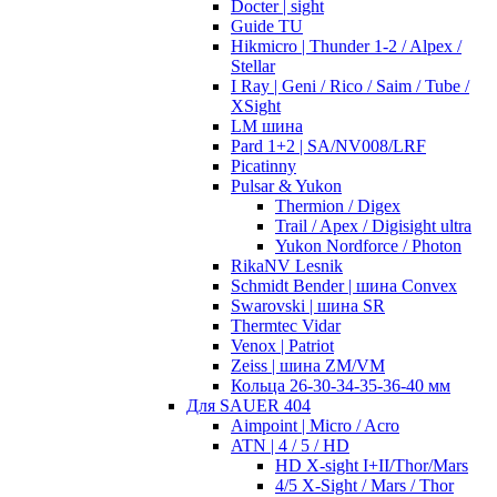
Docter | sight
Guide TU
Hikmicro | Thunder 1-2 / Alpex /
Stellar
I Ray | Geni / Rico / Saim / Tube /
XSight
LM шина
Pard 1+2 | SA/NV008/LRF
Picatinny
Pulsar & Yukon
Thermion / Digex
Trail / Apex / Digisight ultra
Yukon Nordforce / Photon
RikaNV Lesnik
Schmidt Bender | шина Convex
Swarovski | шина SR
Thermtec Vidar
Venox | Patriot
Zeiss | шина ZM/VM
Кольца 26-30-34-35-36-40 мм
Для SAUER 404
Aimpoint | Micro / Acro
ATN | 4 / 5 / HD
HD X-sight I+II/Thor/Mars
4/5 X-Sight / Mars / Thor