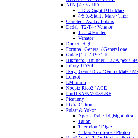
ATN | 4 / 5 / HD
HD X-Sight I+II / Mars
4/5 X-Sight / Mars / Thor
Conotech Avata / Polaris
Dedal | T2-T4 / Venator
T2-T4 Hunter
Venator
Docter | Sight
Fortuna | General / General one
Guide | TU / TS / TR
Hikmicro | Thunder 1-2 / Alpex / Stel
Infiray TD70L
IRay | Geni / Rico / Saim / Mate / 
Longot
LM шина
Nocpix Rico2 / ACE
Pard | SA/NV008/LRF
Picatinny
Pixfra Chiron
Pulsar & Yukon
Apex / Trail / Digisight ultra
Talion
Thermion / Digex
Yukon Nordforce / Photon
RikaNV | GTR / xRS / Lesnik / Ovo