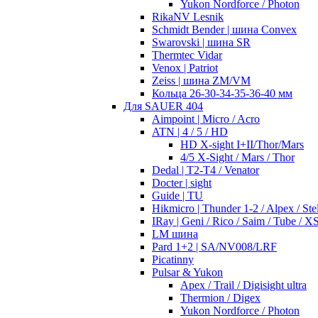
Yukon Nordforce / Photon
RikaNV Lesnik
Schmidt Bender | шина Convex
Swarovski | шина SR
Thermtec Vidar
Venox | Patriot
Zeiss | шина ZM/VM
Кольца 26-30-34-35-36-40 мм
Для SAUER 404
Aimpoint | Micro / Acro
ATN | 4 / 5 / HD
HD X-sight I+II/Thor/Mars
4/5 X-Sight / Mars / Thor
Dedal | T2-T4 / Venator
Docter | sight
Guide | TU
Hikmicro | Thunder 1-2 / Alpex / Stel
IRay | Geni / Rico / Saim / Tube / X
LM шина
Pard 1+2 | SA/NV008/LRF
Picatinny
Pulsar & Yukon
Apex / Trail / Digisight ultra
Thermion / Digex
Yukon Nordforce / Photon