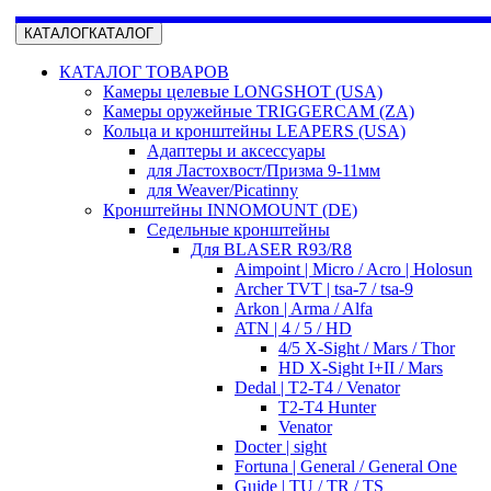
КАТАЛОГ
КАТАЛОГ
КАТАЛОГ ТОВАРОВ
Камеры целевые LONGSHOT (USA)
Камеры оружейные TRIGGERCAM (ZA)
Кольца и кронштейны LEAPERS (USA)
Адаптеры и аксессуары
для Ластохвост/Призма 9-11мм
для Weaver/Picatinny
Кронштейны INNOMOUNT (DE)
Седельные кронштейны
Для BLASER R93/R8
Aimpoint | Micro / Acro | Holosun
Archer TVT | tsa-7 / tsa-9
Arkon | Arma / Alfa
ATN | 4 / 5 / HD
4/5 X-Sight / Mars / Thor
HD X-Sight I+II / Mars
Dedal | T2-T4 / Venator
T2-T4 Hunter
Venator
Docter | sight
Fortuna | General / General One
Guide | TU / TR / TS