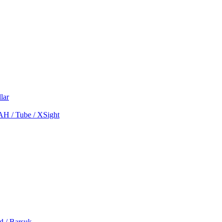
lar
MAH / Tube / XSight
d / Barsuk