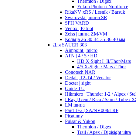
Thermion / Digex
Yukon Photon / Nordforce
RikaNV xRS / Lesnik / Barsuk
Swarovski | шина SR
SFH VARD
Venox | Patriot
Zeiss | шина ZM/VM
Кольца 26-30-34-35-36-40 мм
Для SAUER 303
Aimpoint | micro
ATN | 4 / 5 / HD
HD X-Sight I+II/Thor/Mars
4/5 X-Sight / Mars / Thor
Conotech NAR
Dedal | T2-T4 / Venator
Docter | sight
Guide TU
Hikmicro | Thunder 1-2 / Alpex / Stel
I Ray | Geni / Rico / Saim / Tube / X
LM шина
Pard 1+2 | SA/NV008/LRF
Picatinny
Pulsar & Yukon
Thermion / Digex
Trail / Apex / Digisight ultra