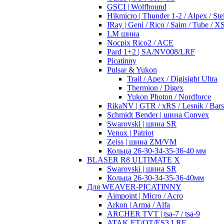
GSCI | Wolfhound
Hikmicro | Thunder 1-2 / Alpex / Stel
IRay | Geni / Rico / Saim / Tube / 
LM шина
Nocpix Rico2 / ACE
Pard 1+2 | SA/NV008/LRF
Picatinny
Pulsar & Yukon
Trail / Apex / Digisight Ultra
Thermion / Digex
Yukon Photon / Nordforce
RikaNV | GTR / xRS / Lesnik / Bar
Schmidt Bender | шина Convex
Swarovski | шина SR
Venox | Patriot
Zeiss | шина ZM/VM
Кольца 26-30-34-35-36-40 мм
BLASER R8 ULTIMATE X
Swarovski | шина SR
Кольца 26-30-34-35-36-40мм
Для WEAVER-PICATINNY
Aimpoint | Micro / Acro
Arkon | Arma / Alfa
ARCHER TVT | tsa-7 / tsa-9
ATAK ET/OT/ES3 LRF