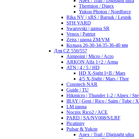
Apex / Trail / Digisight ultra
Thermion / Digex
Yukon Photon / Nordforce
Rika NV | xRS / Barsuk / Lesnik
SFH VARD
Swarovski | шина SR
Venox | Patriot
Zeiss | шина ZM/VM
Кольца 26-30-34-35-36-40 мм
Для CZ 550/557
Aimpoint | Micro / Acro
ARKON Alfa 1+2 / Arma
ATN | 4 / 5 / HD
HD X-Sight I+II / Mars
4/5 X-Sight / Mars / Thor
Conotech NAR
Guide | TU
Hikmicro | Thunder 1-2 / Alpex / Stel
IRAY | Geni / Rico / Saim / Tube / 
LM шина
Nocpix Rico2 / ACE
PARD | SA/NV008/S/LRF
Picatinny
Pulsar & Yukon
Apex / Trail / Digisight ultra