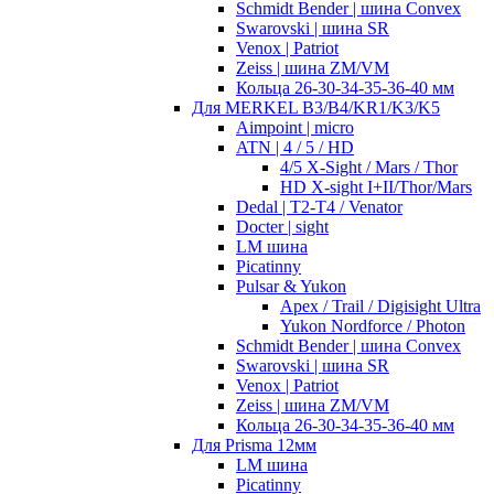
Schmidt Bender | шина Convex
Swarovski | шина SR
Venox | Patriot
Zeiss | шина ZM/VM
Кольца 26-30-34-35-36-40 мм
Для MERKEL B3/B4/KR1/K3/K5
Aimpoint | micro
ATN | 4 / 5 / HD
4/5 X-Sight / Mars / Thor
HD X-sight I+II/Thor/Mars
Dedal | T2-T4 / Venator
Docter | sight
LM шина
Picatinny
Pulsar & Yukon
Apex / Trail / Digisight Ultra
Yukon Nordforce / Photon
Schmidt Bender | шина Convex
Swarovski | шина SR
Venox | Patriot
Zeiss | шина ZM/VM
Кольца 26-30-34-35-36-40 мм
Для Prisma 12мм
LM шина
Picatinny