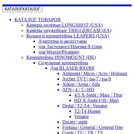
КАТАЛОГ
КАТАЛОГ
КАТАЛОГ ТОВАРОВ
Камеры целевые LONGSHOT (USA)
Камеры оружейные TRIGGERCAM (ZA)
Кольца и кронштейны LEAPERS (USA)
Адаптеры и аксессуары
для Ластохвост/Призма 9-11мм
для Weaver/Picatinny
Кронштейны INNOMOUNT (DE)
Седельные кронштейны
Для BLASER R93/R8
Aimpoint | Micro / Acro | Holosun
Archer TVT | tsa-7 / tsa-9
Arkon | Arma / Alfa
ATN | 4 / 5 / HD
4/5 X-Sight / Mars / Thor
HD X-Sight I+II / Mars
Dedal | T2-T4 / Venator
T2-T4 Hunter
Venator
Docter | sight
Fortuna | General / General One
Guide | TU / TR / TS