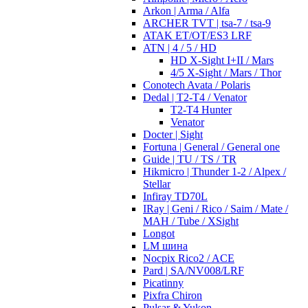
Arkon | Arma / Alfa
ARCHER TVT | tsa-7 / tsa-9
ATAK ET/OT/ES3 LRF
ATN | 4 / 5 / HD
HD X-Sight I+II / Mars
4/5 X-Sight / Mars / Thor
Conotech Avata / Polaris
Dedal | T2-T4 / Venator
T2-T4 Hunter
Venator
Docter | Sight
Fortuna | General / General one
Guide | TU / TS / TR
Hikmicro | Thunder 1-2 / Alpex /
Stellar
Infiray TD70L
IRay | Geni / Rico / Saim / Mate /
MAH / Tube / XSight
Longot
LM шина
Nocpix Rico2 / ACE
Pard | SA/NV008/LRF
Picatinny
Pixfra Chiron
Pulsar & Yukon