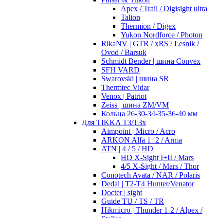
Apex / Trail / Digisight ultra
Talion
Thermion / Digex
Yukon Nordforce / Photon
RikaNV | GTR / xRS / Lesnik /
Ovod / Barsuk
Schmidt Bender | шина Convex
SFH VARD
Swarovski | шина SR
Thermtec Vidar
Venox | Patriot
Zeiss | шина ZM/VM
Кольца 26-30-34-35-36-40 мм
Для TIKKA T3/T3x
Aimpoint | Micro / Acro
ARKON Alfa 1+2 / Arma
ATN | 4 / 5 / HD
HD X-Sight I+II / Mars
4/5 X-Sight / Mars / Thor
Conotech Avata / NAR / Polaris
Dedal | T2-T4 Hunter/Venator
Docter | sight
Guide TU / TS / TR
Hikmicro | Thunder 1-2 / Alpex /