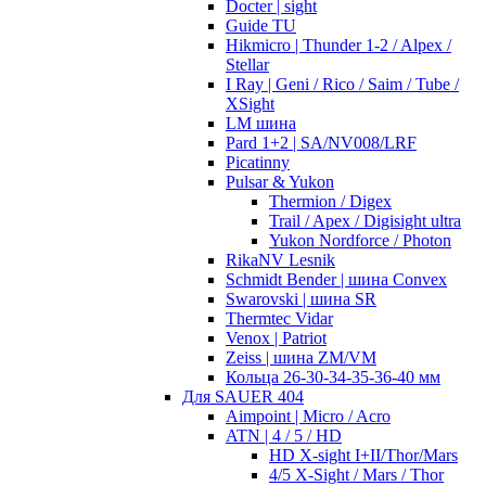
Docter | sight
Guide TU
Hikmicro | Thunder 1-2 / Alpex /
Stellar
I Ray | Geni / Rico / Saim / Tube /
XSight
LM шина
Pard 1+2 | SA/NV008/LRF
Picatinny
Pulsar & Yukon
Thermion / Digex
Trail / Apex / Digisight ultra
Yukon Nordforce / Photon
RikaNV Lesnik
Schmidt Bender | шина Convex
Swarovski | шина SR
Thermtec Vidar
Venox | Patriot
Zeiss | шина ZM/VM
Кольца 26-30-34-35-36-40 мм
Для SAUER 404
Aimpoint | Micro / Acro
ATN | 4 / 5 / HD
HD X-sight I+II/Thor/Mars
4/5 X-Sight / Mars / Thor