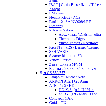
Stellar
IRAY | Geni / Rico / Saim / Tube /
XSight
LM шина
Nocpix Rico2 / ACE
Pard 1+2 | SA/NV008/LRF
Picatinny
Pulsar & Yukon
Apex / Trail / Digisight ultra
Thermion / Digex
Yukon Photon / Nordforce
Rika NV | xRS / Barsuk / Lesnik
SFH VARD
Swarovski | шина SR
Venox | Patriot
Zeiss | шина ZM/VM
Кольца 26-30-34-35-36-40 мм
Для CZ 550/557
Aimpoint | Micro / Acro
ARKON Alfa 1+2 / Arma
ATN | 4 / 5 / HD
HD X-Sight I+II / Mars
4/5 X-Sight / Mars / Thor
Conotech NAR
Guide | TU