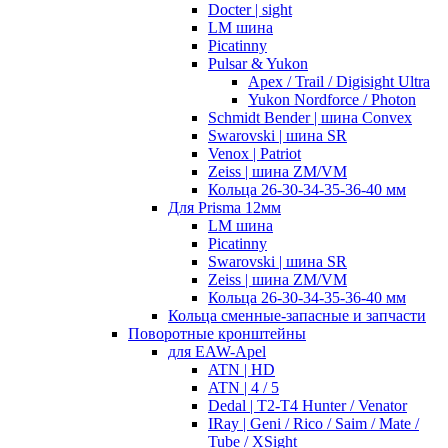
Docter | sight
LM шина
Picatinny
Pulsar & Yukon
Apex / Trail / Digisight Ultra
Yukon Nordforce / Photon
Schmidt Bender | шина Convex
Swarovski | шина SR
Venox | Patriot
Zeiss | шина ZM/VM
Кольца 26-30-34-35-36-40 мм
Для Prisma 12мм
LM шина
Picatinny
Swarovski | шина SR
Zeiss | шина ZM/VM
Кольца 26-30-34-35-36-40 мм
Кольца сменные-запасные и запчасти
Поворотные кронштейны
для EAW-Apel
ATN | HD
ATN | 4 / 5
Dedal | T2-T4 Hunter / Venator
IRay | Geni / Rico / Saim / Mate /
Tube / XSight