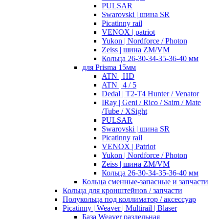
PULSAR
Swarovski | шина SR
Picatinny rail
VENOX | patriot
Yukon | Nordforce / Photon
Zeiss | шина ZM/VM
Кольца 26-30-34-35-36-40 мм
для Prisma 15мм
ATN | HD
ATN | 4 / 5
Dedal | T2-T4 Hunter / Venator
IRay | Geni / Rico / Saim / Mate
/Tube / XSight
PULSAR
Swarovski | шина SR
Picatinny rail
VENOX | Patriot
Yukon | Nordforce / Photon
Zeiss | шина ZM/VM
Кольца 26-30-34-35-36-40 мм
Кольца сменные-запасные и запчасти
Кольца для кронштейнов / запчасти
Полукольца под коллиматор / аксессуар
Picatinny | Weaver | Multirail | Blaser
База Weaver раздельная