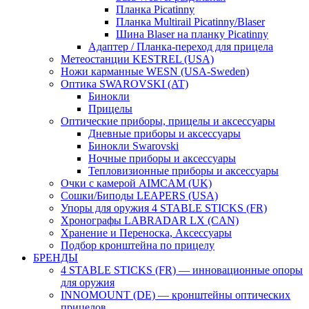
Планка Picatinny
Планка Multirail Picatinny/Blaser
Шина Blaser на планку Picatinny
Адаптер / Планка-переход для прицела
Метеостанции KESTREL (USA)
Ножи карманные WESN (USA-Sweden)
Оптика SWAROVSKI (AT)
Бинокли
Прицелы
Оптические приборы, прицелы и аксессуары
Дневные приборы и аксессуары
Бинокли Swarovski
Ночные приборы и аксессуары
Тепловизионные приборы и аксессуары
Очки с камерой AIMCAM (UK)
Сошки/Биподы LEAPERS (USA)
Упоры для оружия 4 STABLE STICKS (FR)
Хронографы LABRADAR LX (CAN)
Хранение и Переноска, Аксессуары
Подбор кронштейна по прицелу
БРЕНДЫ
4 STABLE STICKS (FR) — инновационные опоры
для оружия
INNOMOUNT (DE) — кронштейны оптических
прицелов