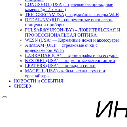
LONGSHOT (USA) – целевые беспроводные
камеры (до 2-х миль)
TRIGGERCAM (ZA) – оружейные камеры Wi-Fi
DEDAL-NV (RU) – современные оптические
прицелы и приборы
PULSAR&YUKON (BY) – ЛЮБИТЕЛЬСКАЯ И
ПРОФЕССИОНАЛЬНАЯ ОПТИКА
WESN (USA) — Карманные ножи и аксессуары
AIMCAM (UK) — стрелковые очки с
видеокамерой Wi-Fi
LABRADAR (CA) — хронографы и аксессуары
KESTREL (USA) — карманные метеостанции
LEAPERS (USA) — кольца и сошки
MAGPUL (USA) - кейсы, чехлы, сумки и
органайзеры
НОВОСТИ и СОБЫТИЯ
ЛИКБЕЗ