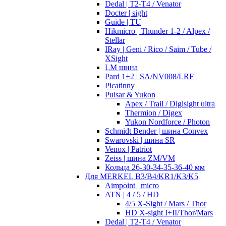
Dedal | T2-T4 / Venator
Docter | sight
Guide | TU
Hikmicro | Thunder 1-2 / Alpex /
Stellar
IRay | Geni / Rico / Saim / Tube /
XSight
LM шина
Pard 1+2 | SA/NV008/LRF
Picatinny
Pulsar & Yukon
Apex / Trail / Digisight ultra
Thermion / Digex
Yukon Nordforce / Photon
Schmidt Bender | шина Convex
Swarovski | шина SR
Venox | Patriot
Zeiss | шина ZM/VM
Кольца 26-30-34-35-36-40 мм
Для MERKEL B3/B4/KR1/K3/K5
Aimpoint | micro
ATN | 4 / 5 / HD
4/5 X-Sight / Mars / Thor
HD X-sight I+II/Thor/Mars
Dedal | T2-T4 / Venator