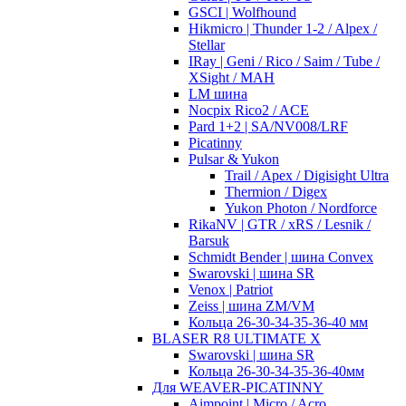
GSCI | Wolfhound
Hikmicro | Thunder 1-2 / Alpex /
Stellar
IRay | Geni / Rico / Saim / Tube /
XSight / MAH
LM шина
Nocpix Rico2 / ACE
Pard 1+2 | SA/NV008/LRF
Picatinny
Pulsar & Yukon
Trail / Apex / Digisight Ultra
Thermion / Digex
Yukon Photon / Nordforce
RikaNV | GTR / xRS / Lesnik /
Barsuk
Schmidt Bender | шина Convex
Swarovski | шина SR
Venox | Patriot
Zeiss | шина ZM/VM
Кольца 26-30-34-35-36-40 мм
BLASER R8 ULTIMATE X
Swarovski | шина SR
Кольца 26-30-34-35-36-40мм
Для WEAVER-PICATINNY
Aimpoint | Micro / Acro