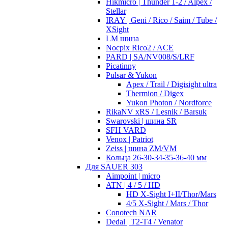
Hikmicro | Thunder 1-2 / Alpex /
Stellar
IRAY | Geni / Rico / Saim / Tube /
XSight
LM шина
Nocpix Rico2 / ACE
PARD | SA/NV008/S/LRF
Picatinny
Pulsar & Yukon
Apex / Trail / Digisight ultra
Thermion / Digex
Yukon Photon / Nordforce
RikaNV xRS / Lesnik / Barsuk
Swarovski | шина SR
SFH VARD
Venox | Patriot
Zeiss | шина ZM/VM
Кольца 26-30-34-35-36-40 мм
Для SAUER 303
Aimpoint | micro
ATN | 4 / 5 / HD
HD X-Sight I+II/Thor/Mars
4/5 X-Sight / Mars / Thor
Conotech NAR
Dedal | T2-T4 / Venator