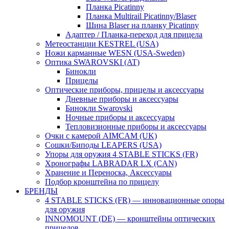
Планка Picatinny
Планка Multirail Picatinny/Blaser
Шина Blaser на планку Picatinny
Адаптер / Планка-переход для прицела
Метеостанции KESTREL (USA)
Ножи карманные WESN (USA-Sweden)
Оптика SWAROVSKI (AT)
Бинокли
Прицелы
Оптические приборы, прицелы и аксессуары
Дневные приборы и аксессуары
Бинокли Swarovski
Ночные приборы и аксессуары
Тепловизионные приборы и аксессуары
Очки с камерой AIMCAM (UK)
Сошки/Биподы LEAPERS (USA)
Упоры для оружия 4 STABLE STICKS (FR)
Хронографы LABRADAR LX (CAN)
Хранение и Переноска, Аксессуары
Подбор кронштейна по прицелу
БРЕНДЫ
4 STABLE STICKS (FR) — инновационные опоры
для оружия
INNOMOUNT (DE) — кронштейны оптических
прицелов