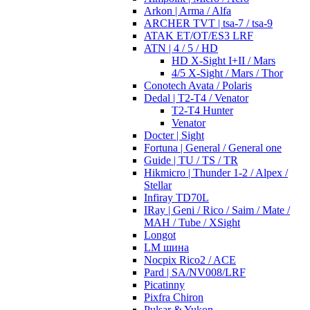
Arkon | Arma / Alfa
ARCHER TVT | tsa-7 / tsa-9
ATAK ET/OT/ES3 LRF
ATN | 4 / 5 / HD
HD X-Sight I+II / Mars
4/5 X-Sight / Mars / Thor
Conotech Avata / Polaris
Dedal | T2-T4 / Venator
T2-T4 Hunter
Venator
Docter | Sight
Fortuna | General / General one
Guide | TU / TS / TR
Hikmicro | Thunder 1-2 / Alpex /
Stellar
Infiray TD70L
IRay | Geni / Rico / Saim / Mate /
MAH / Tube / XSight
Longot
LM шина
Nocpix Rico2 / ACE
Pard | SA/NV008/LRF
Picatinny
Pixfra Chiron
Pulsar & Yukon