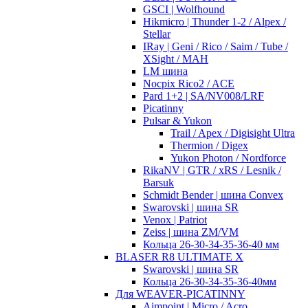
GSCI | Wolfhound
Hikmicro | Thunder 1-2 / Alpex /
Stellar
IRay | Geni / Rico / Saim / Tube /
XSight / MAH
LM шина
Nocpix Rico2 / ACE
Pard 1+2 | SA/NV008/LRF
Picatinny
Pulsar & Yukon
Trail / Apex / Digisight Ultra
Thermion / Digex
Yukon Photon / Nordforce
RikaNV | GTR / xRS / Lesnik /
Barsuk
Schmidt Bender | шина Convex
Swarovski | шина SR
Venox | Patriot
Zeiss | шина ZM/VM
Кольца 26-30-34-35-36-40 мм
BLASER R8 ULTIMATE X
Swarovski | шина SR
Кольца 26-30-34-35-36-40мм
Для WEAVER-PICATINNY
Aimpoint | Micro / Acro