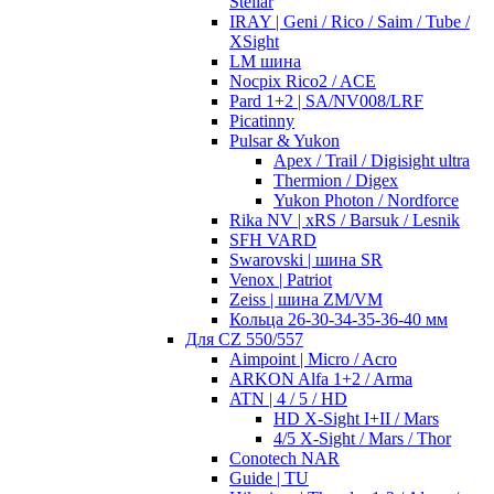
Stellar
IRAY | Geni / Rico / Saim / Tube /
XSight
LM шина
Nocpix Rico2 / ACE
Pard 1+2 | SA/NV008/LRF
Picatinny
Pulsar & Yukon
Apex / Trail / Digisight ultra
Thermion / Digex
Yukon Photon / Nordforce
Rika NV | xRS / Barsuk / Lesnik
SFH VARD
Swarovski | шина SR
Venox | Patriot
Zeiss | шина ZM/VM
Кольца 26-30-34-35-36-40 мм
Для CZ 550/557
Aimpoint | Micro / Acro
ARKON Alfa 1+2 / Arma
ATN | 4 / 5 / HD
HD X-Sight I+II / Mars
4/5 X-Sight / Mars / Thor
Conotech NAR
Guide | TU