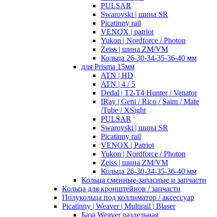
PULSAR
Swarovski | шина SR
Picatinny rail
VENOX | patriot
Yukon | Nordforce / Photon
Zeiss | шина ZM/VM
Кольца 26-30-34-35-36-40 мм
для Prisma 15мм
ATN | HD
ATN | 4 / 5
Dedal | T2-T4 Hunter / Venator
IRay | Geni / Rico / Saim / Mate
/Tube / XSight
PULSAR
Swarovski | шина SR
Picatinny rail
VENOX | Patriot
Yukon | Nordforce / Photon
Zeiss | шина ZM/VM
Кольца 26-30-34-35-36-40 мм
Кольца сменные-запасные и запчасти
Кольца для кронштейнов / запчасти
Полукольца под коллиматор / аксессуар
Picatinny | Weaver | Multirail | Blaser
База Weaver раздельная