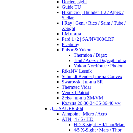
Docter | sight
Guide TU
Hikmicro | Thunder 1-2 / Alpex /
Stellar
I Ray | Geni / Rico / Saim / Tube /
XSight
LM шина
Pard 1+2 | SA/NV008/LRF
Picatinny
Pulsar & Yukon
Thermion / Digex
Trail / Apex / Digisight ultra
Yukon Nordforce / Photon
RikaNV Lesnik
Schmidt Bender | шина Convex
Swarovski | шина SR
Thermtec Vidar
Venox | Patriot
Zeiss | шина ZM/VM
Кольца 26-30-34-35-36-40 мм
Для SAUER 404
Aimpoint | Micro / Acro
ATN | 4 / 5 / HD
HD X-sight I+II/Thor/Mars
4/5 X-Sight / Mars / Thor