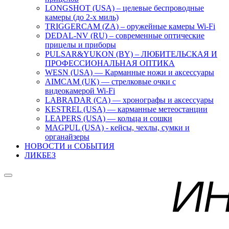
LONGSHOT (USA) – целевые беспроводные
камеры (до 2-х миль)
TRIGGERCAM (ZA) – оружейные камеры Wi-Fi
DEDAL-NV (RU) – современные оптические
прицелы и приборы
PULSAR&YUKON (BY) – ЛЮБИТЕЛЬСКАЯ И
ПРОФЕССИОНАЛЬНАЯ ОПТИКА
WESN (USA) — Карманные ножи и аксессуары
AIMCAM (UK) — стрелковые очки с
видеокамерой Wi-Fi
LABRADAR (CA) — хронографы и аксессуары
KESTREL (USA) — карманные метеостанции
LEAPERS (USA) — кольца и сошки
MAGPUL (USA) - кейсы, чехлы, сумки и
органайзеры
НОВОСТИ и СОБЫТИЯ
ЛИКБЕЗ