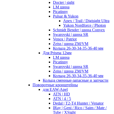
Docter | sight
LM шина
Picatinny
Pulsar & Yukon
Apex / Trail / Digisight Ultra
Yukon Nordforce / Photon
Schmidt Bender | шина Convex
Swarovski | шина SR
Venox | Patriot
Zeiss | шина ZM/VM
Кольца 26-30-34-35-36-40 мм
Для Prisma 12мм
LM шина
Picatinny
Swarovski | шина SR
Zeiss | шина ZM/VM
Кольца 26-30-34-35-36-40 мм
Кольца сменные-запасные и запчасти
Поворотные кронштейны
для EAW-Apel
ATN | HD
ATN | 4 / 5
Dedal | T2-T4 Hunter / Venator
IRay | Geni / Rico / Saim / Mate /
Tube / XSight