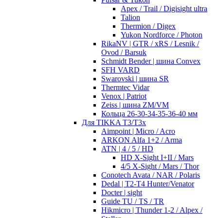
Apex / Trail / Digisight ultra
Talion
Thermion / Digex
Yukon Nordforce / Photon
RikaNV | GTR / xRS / Lesnik /
Ovod / Barsuk
Schmidt Bender | шина Convex
SFH VARD
Swarovski | шина SR
Thermtec Vidar
Venox | Patriot
Zeiss | шина ZM/VM
Кольца 26-30-34-35-36-40 мм
Для TIKKA T3/T3x
Aimpoint | Micro / Acro
ARKON Alfa 1+2 / Arma
ATN | 4 / 5 / HD
HD X-Sight I+II / Mars
4/5 X-Sight / Mars / Thor
Conotech Avata / NAR / Polaris
Dedal | T2-T4 Hunter/Venator
Docter | sight
Guide TU / TS / TR
Hikmicro | Thunder 1-2 / Alpex /