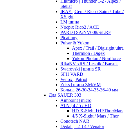
Hikmicro | Thunder 1-2 / Alpex /
Stellar
IRAY | Geni / Rico / Saim / Tube /
XSight
LM шина
Nocpix Rico2 / ACE
PARD | SA/NV008/S/LRF
Picatinny
Pulsar & Yukon
Apex / Trail / Digisight ultra
Thermion / Digex
Yukon Photon / Nordforce
RikaNV xRS / Lesnik / Barsuk
Swarovski | шина SR
SFH VARD
Venox | Patriot
Zeiss | шина ZM/VM
Кольца 26-30-34-35-36-40 мм
Для SAUER 303
Aimpoint | micro
ATN | 4 / 5 / HD
HD X-Sight I+II/Thor/Mars
4/5 X-Sight / Mars / Thor
Conotech NAR
Dedal | T2-T4 / Venator