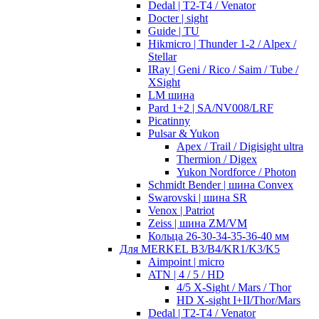
Dedal | T2-T4 / Venator
Docter | sight
Guide | TU
Hikmicro | Thunder 1-2 / Alpex /
Stellar
IRay | Geni / Rico / Saim / Tube /
XSight
LM шина
Pard 1+2 | SA/NV008/LRF
Picatinny
Pulsar & Yukon
Apex / Trail / Digisight ultra
Thermion / Digex
Yukon Nordforce / Photon
Schmidt Bender | шина Convex
Swarovski | шина SR
Venox | Patriot
Zeiss | шина ZM/VM
Кольца 26-30-34-35-36-40 мм
Для MERKEL B3/B4/KR1/K3/K5
Aimpoint | micro
ATN | 4 / 5 / HD
4/5 X-Sight / Mars / Thor
HD X-sight I+II/Thor/Mars
Dedal | T2-T4 / Venator