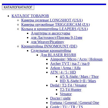
КАТАЛОГ
КАТАЛОГ
КАТАЛОГ ТОВАРОВ
Камеры целевые LONGSHOT (USA)
Камеры оружейные TRIGGERCAM (ZA)
Кольца и кронштейны LEAPERS (USA)
Адаптеры и аксессуары
для Ластохвост/Призма 9-11мм
для Weaver/Picatinny
Кронштейны INNOMOUNT (DE)
Седельные кронштейны
Для BLASER R93/R8
Aimpoint | Micro / Acro | Holosun
Archer TVT | tsa-7 / tsa-9
Arkon | Arma / Alfa
ATN | 4 / 5 / HD
4/5 X-Sight / Mars / Thor
HD X-Sight I+II / Mars
Dedal | T2-T4 / Venator
T2-T4 Hunter
Venator
Docter | sight
Fortuna | General / General One
Guide | TU / TR / TS