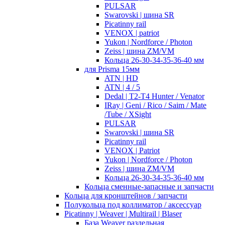
PULSAR
Swarovski | шина SR
Picatinny rail
VENOX | patriot
Yukon | Nordforce / Photon
Zeiss | шина ZM/VM
Кольца 26-30-34-35-36-40 мм
для Prisma 15мм
ATN | HD
ATN | 4 / 5
Dedal | T2-T4 Hunter / Venator
IRay | Geni / Rico / Saim / Mate
/Tube / XSight
PULSAR
Swarovski | шина SR
Picatinny rail
VENOX | Patriot
Yukon | Nordforce / Photon
Zeiss | шина ZM/VM
Кольца 26-30-34-35-36-40 мм
Кольца сменные-запасные и запчасти
Кольца для кронштейнов / запчасти
Полукольца под коллиматор / аксессуар
Picatinny | Weaver | Multirail | Blaser
База Weaver раздельная