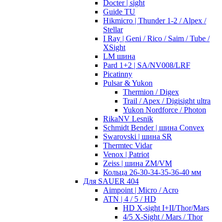
Docter | sight
Guide TU
Hikmicro | Thunder 1-2 / Alpex /
Stellar
I Ray | Geni / Rico / Saim / Tube /
XSight
LM шина
Pard 1+2 | SA/NV008/LRF
Picatinny
Pulsar & Yukon
Thermion / Digex
Trail / Apex / Digisight ultra
Yukon Nordforce / Photon
RikaNV Lesnik
Schmidt Bender | шина Convex
Swarovski | шина SR
Thermtec Vidar
Venox | Patriot
Zeiss | шина ZM/VM
Кольца 26-30-34-35-36-40 мм
Для SAUER 404
Aimpoint | Micro / Acro
ATN | 4 / 5 / HD
HD X-sight I+II/Thor/Mars
4/5 X-Sight / Mars / Thor