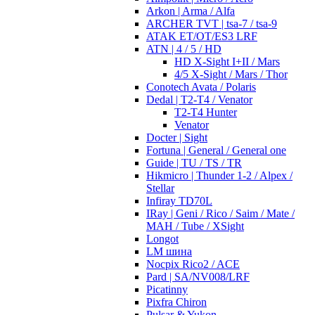
Arkon | Arma / Alfa
ARCHER TVT | tsa-7 / tsa-9
ATAK ET/OT/ES3 LRF
ATN | 4 / 5 / HD
HD X-Sight I+II / Mars
4/5 X-Sight / Mars / Thor
Conotech Avata / Polaris
Dedal | T2-T4 / Venator
T2-T4 Hunter
Venator
Docter | Sight
Fortuna | General / General one
Guide | TU / TS / TR
Hikmicro | Thunder 1-2 / Alpex /
Stellar
Infiray TD70L
IRay | Geni / Rico / Saim / Mate /
MAH / Tube / XSight
Longot
LM шина
Nocpix Rico2 / ACE
Pard | SA/NV008/LRF
Picatinny
Pixfra Chiron
Pulsar & Yukon