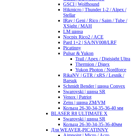
GSCI | Wolfhound
Hikmicro | Thunder 1-2 / Alpex /
Stellar
IRay | Geni / Rico / Saim / Tube /
XSight / MAH
LM шина
Nocpix Rico2 / ACE
Pard 1+2 | SA/NV008/LRF
Picatinny
Pulsar & Yukon
Trail / Apex / Digisight Ultra
Thermion / Digex
Yukon Photon / Nordforce
RikaNV | GTR / xRS / Lesnik /
Barsuk
Schmidt Bender | шина Convex
Swarovski | шина SR
Venox | Patriot
Zeiss | шина ZM/VM
Кольца 26-30-34-35-36-40 мм
BLASER R8 ULTIMATE X
Swarovski | шина SR
Кольца 26-30-34-35-36-40мм
Для WEAVER-PICATINNY
Aimpoint | Micro / Acro