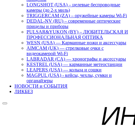
LONGSHOT (USA) – целевые беспроводные
камеры (до 2-х миль)
TRIGGERCAM (ZA) – оружейные камеры Wi-Fi
DEDAL-NV (RU) – современные оптические
прицелы и приборы
PULSAR&YUKON (BY) – ЛЮБИТЕЛЬСКАЯ И
ПРОФЕССИОНАЛЬНАЯ ОПТИКА
WESN (USA) — Карманные ножи и аксессуары
AIMCAM (UK) — стрелковые очки с
видеокамерой Wi-Fi
LABRADAR (CA) — хронографы и аксессуары
KESTREL (USA) — карманные метеостанции
LEAPERS (USA) — кольца и сошки
MAGPUL (USA) - кейсы, чехлы, сумки и
органайзеры
НОВОСТИ и СОБЫТИЯ
ЛИКБЕЗ