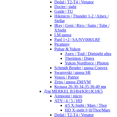
Dedal | T2-T4 / Venator
Docter | sight
Guide | TU
Hikmicro | Thunder 1-2 / Alpex /
Stellar
IRay | Geni / Rico / Saim / Tube /
XSight
LM шина
Pard 1+2 | SA/NV008/LRF
Picatinny
Pulsar & Yukon
Apex / Trail / Digisight ultra
Thermion / Digex
Yukon Nordforce / Photon
Schmidt Bender | шина Convex
Swarovski | шина SR
Venox | Patriot
Zeiss | шина ZM/VM
Кольца 26-30-34-35-36-40 мм
Для MERKEL B3/B4/KR1/K3/K5
Aimpoint | micro
ATN | 4 / 5 / HD
4/5 X-Sight / Mars / Thor
HD X-sight I+II/Thor/Mars
Dedal | T2-T4 / Venator