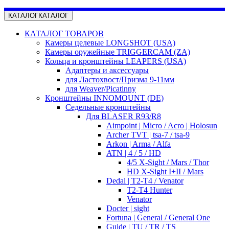
КАТАЛОГ
КАТАЛОГ
КАТАЛОГ ТОВАРОВ
Камеры целевые LONGSHOT (USA)
Камеры оружейные TRIGGERCAM (ZA)
Кольца и кронштейны LEAPERS (USA)
Адаптеры и аксессуары
для Ластохвост/Призма 9-11мм
для Weaver/Picatinny
Кронштейны INNOMOUNT (DE)
Седельные кронштейны
Для BLASER R93/R8
Aimpoint | Micro / Acro | Holosun
Archer TVT | tsa-7 / tsa-9
Arkon | Arma / Alfa
ATN | 4 / 5 / HD
4/5 X-Sight / Mars / Thor
HD X-Sight I+II / Mars
Dedal | T2-T4 / Venator
T2-T4 Hunter
Venator
Docter | sight
Fortuna | General / General One
Guide | TU / TR / TS