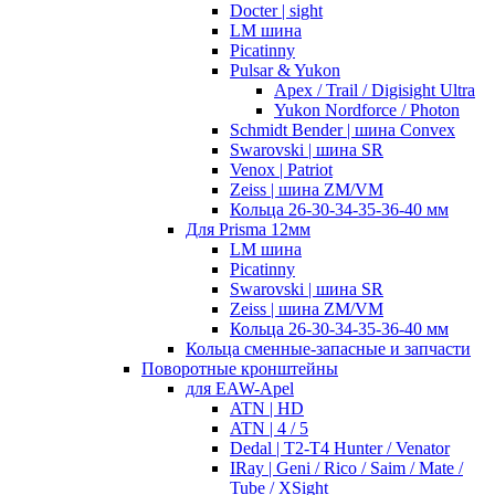
Docter | sight
LM шина
Picatinny
Pulsar & Yukon
Apex / Trail / Digisight Ultra
Yukon Nordforce / Photon
Schmidt Bender | шина Convex
Swarovski | шина SR
Venox | Patriot
Zeiss | шина ZM/VM
Кольца 26-30-34-35-36-40 мм
Для Prisma 12мм
LM шина
Picatinny
Swarovski | шина SR
Zeiss | шина ZM/VM
Кольца 26-30-34-35-36-40 мм
Кольца сменные-запасные и запчасти
Поворотные кронштейны
для EAW-Apel
ATN | HD
ATN | 4 / 5
Dedal | T2-T4 Hunter / Venator
IRay | Geni / Rico / Saim / Mate /
Tube / XSight