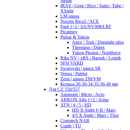
Stellar
IRAY | Geni / Rico / Saim / Tube /
XSight
LM шина
Nocpix Rico2 / ACE
Pard 1+2 | SA/NV008/LRF
Picatinny
Pulsar & Yukon
Apex / Trail / Digisight ultra
Thermion / Digex
Yukon Photon / Nordforce
Rika NV | xRS / Barsuk / Lesnik
SFH VARD
Swarovski | шина SR
Venox | Patriot
Zeiss | шина ZM/VM
Кольца 26-30-34-35-36-40 мм
Для CZ 550/557
Aimpoint | Micro / Acro
ARKON Alfa 1+2 / Arma
ATN | 4 / 5 / HD
HD X-Sight I+II / Mars
4/5 X-Sight / Mars / Thor
Conotech NAR
Guide | TU