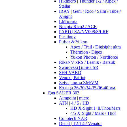
Hikmicro | Thunder 1-2 / Alpex /
Stellar
IRAY | Geni / Rico / Saim / Tube /
XSight
LM шина
Nocpix Rico2 / ACE
PARD | SA/NV008/S/LRF
Picatinny
Pulsar & Yukon
Apex / Trail / Digisight ultra
Thermion / Digex
Yukon Photon / Nordforce
RikaNV xRS / Lesnik / Barsuk
Swarovski | шина SR
SFH VARD
Venox | Patriot
Zeiss | шина ZM/VM
Кольца 26-30-34-35-36-40 мм
Для SAUER 303
Aimpoint | micro
ATN | 4 / 5 / HD
HD X-Sight I+II/Thor/Mars
4/5 X-Sight / Mars / Thor
Conotech NAR
Dedal | T2-T4 / Venator