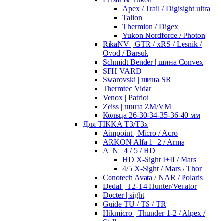
Apex / Trail / Digisight ultra
Talion
Thermion / Digex
Yukon Nordforce / Photon
RikaNV | GTR / xRS / Lesnik /
Ovod / Barsuk
Schmidt Bender | шина Convex
SFH VARD
Swarovski | шина SR
Thermtec Vidar
Venox | Patriot
Zeiss | шина ZM/VM
Кольца 26-30-34-35-36-40 мм
Для TIKKA T3/T3x
Aimpoint | Micro / Acro
ARKON Alfa 1+2 / Arma
ATN | 4 / 5 / HD
HD X-Sight I+II / Mars
4/5 X-Sight / Mars / Thor
Conotech Avata / NAR / Polaris
Dedal | T2-T4 Hunter/Venator
Docter | sight
Guide TU / TS / TR
Hikmicro | Thunder 1-2 / Alpex /