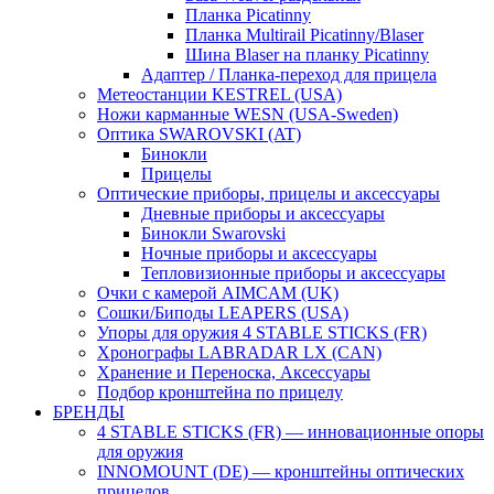
Планка Picatinny
Планка Multirail Picatinny/Blaser
Шина Blaser на планку Picatinny
Адаптер / Планка-переход для прицела
Метеостанции KESTREL (USA)
Ножи карманные WESN (USA-Sweden)
Оптика SWAROVSKI (AT)
Бинокли
Прицелы
Оптические приборы, прицелы и аксессуары
Дневные приборы и аксессуары
Бинокли Swarovski
Ночные приборы и аксессуары
Тепловизионные приборы и аксессуары
Очки с камерой AIMCAM (UK)
Сошки/Биподы LEAPERS (USA)
Упоры для оружия 4 STABLE STICKS (FR)
Хронографы LABRADAR LX (CAN)
Хранение и Переноска, Аксессуары
Подбор кронштейна по прицелу
БРЕНДЫ
4 STABLE STICKS (FR) — инновационные опоры
для оружия
INNOMOUNT (DE) — кронштейны оптических
прицелов