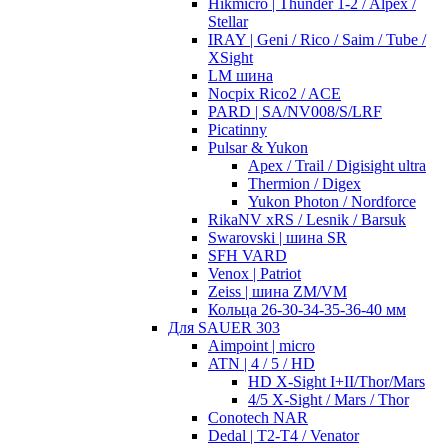
Hikmicro | Thunder 1-2 / Alpex /
Stellar
IRAY | Geni / Rico / Saim / Tube /
XSight
LM шина
Nocpix Rico2 / ACE
PARD | SA/NV008/S/LRF
Picatinny
Pulsar & Yukon
Apex / Trail / Digisight ultra
Thermion / Digex
Yukon Photon / Nordforce
RikaNV xRS / Lesnik / Barsuk
Swarovski | шина SR
SFH VARD
Venox | Patriot
Zeiss | шина ZM/VM
Кольца 26-30-34-35-36-40 мм
Для SAUER 303
Aimpoint | micro
ATN | 4 / 5 / HD
HD X-Sight I+II/Thor/Mars
4/5 X-Sight / Mars / Thor
Conotech NAR
Dedal | T2-T4 / Venator