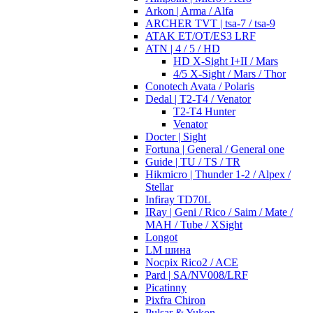
Arkon | Arma / Alfa
ARCHER TVT | tsa-7 / tsa-9
ATAK ET/OT/ES3 LRF
ATN | 4 / 5 / HD
HD X-Sight I+II / Mars
4/5 X-Sight / Mars / Thor
Conotech Avata / Polaris
Dedal | T2-T4 / Venator
T2-T4 Hunter
Venator
Docter | Sight
Fortuna | General / General one
Guide | TU / TS / TR
Hikmicro | Thunder 1-2 / Alpex /
Stellar
Infiray TD70L
IRay | Geni / Rico / Saim / Mate /
MAH / Tube / XSight
Longot
LM шина
Nocpix Rico2 / ACE
Pard | SA/NV008/LRF
Picatinny
Pixfra Chiron
Pulsar & Yukon