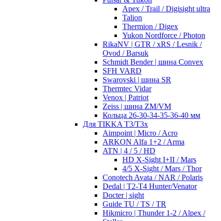
Apex / Trail / Digisight ultra
Talion
Thermion / Digex
Yukon Nordforce / Photon
RikaNV | GTR / xRS / Lesnik /
Ovod / Barsuk
Schmidt Bender | шина Convex
SFH VARD
Swarovski | шина SR
Thermtec Vidar
Venox | Patriot
Zeiss | шина ZM/VM
Кольца 26-30-34-35-36-40 мм
Для TIKKA T3/T3x
Aimpoint | Micro / Acro
ARKON Alfa 1+2 / Arma
ATN | 4 / 5 / HD
HD X-Sight I+II / Mars
4/5 X-Sight / Mars / Thor
Conotech Avata / NAR / Polaris
Dedal | T2-T4 Hunter/Venator
Docter | sight
Guide TU / TS / TR
Hikmicro | Thunder 1-2 / Alpex /