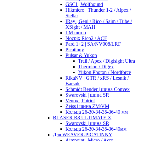
GSCI | Wolfhound
Hikmicro | Thunder 1-2 / Alpex /
Stellar
IRay | Geni / Rico / Saim / Tube /
XSight / MAH
LM шина
Nocpix Rico2 / ACE
Pard 1+2 | SA/NV008/LRF
Picatinny
Pulsar & Yukon
Trail / Apex / Digisight Ultra
Thermion / Digex
Yukon Photon / Nordforce
RikaNV | GTR / xRS / Lesnik /
Barsuk
Schmidt Bender | шина Convex
Swarovski | шина SR
Venox | Patriot
Zeiss | шина ZM/VM
Кольца 26-30-34-35-36-40 мм
BLASER R8 ULTIMATE X
Swarovski | шина SR
Кольца 26-30-34-35-36-40мм
Для WEAVER-PICATINNY
Aimpoint | Micro / Acro