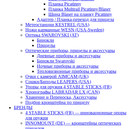
Планка Picatinny
Планка Multirail Picatinny/Blaser
Шина Blaser на планку Picatinny
Адаптер / Планка-переход для прицела
Метеостанции KESTREL (USA)
Ножи карманные WESN (USA-Sweden)
Оптика SWAROVSKI (AT)
Бинокли
Прицелы
Оптические приборы, прицелы и аксессуары
Дневные приборы и аксессуары
Бинокли Swarovski
Ночные приборы и аксессуары
Тепловизионные приборы и аксессуары
Очки с камерой AIMCAM (UK)
Сошки/Биподы LEAPERS (USA)
Упоры для оружия 4 STABLE STICKS (FR)
Хронографы LABRADAR LX (CAN)
Хранение и Переноска, Аксессуары
Подбор кронштейна по прицелу
БРЕНДЫ
4 STABLE STICKS (FR) — инновационные опоры
для оружия
INNOMOUNT (DE) — кронштейны оптических
прицелов