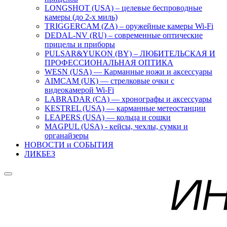
LONGSHOT (USA) – целевые беспроводные
камеры (до 2-х миль)
TRIGGERCAM (ZA) – оружейные камеры Wi-Fi
DEDAL-NV (RU) – современные оптические
прицелы и приборы
PULSAR&YUKON (BY) – ЛЮБИТЕЛЬСКАЯ И
ПРОФЕССИОНАЛЬНАЯ ОПТИКА
WESN (USA) — Карманные ножи и аксессуары
AIMCAM (UK) — стрелковые очки с
видеокамерой Wi-Fi
LABRADAR (CA) — хронографы и аксессуары
KESTREL (USA) — карманные метеостанции
LEAPERS (USA) — кольца и сошки
MAGPUL (USA) - кейсы, чехлы, сумки и
органайзеры
НОВОСТИ и СОБЫТИЯ
ЛИКБЕЗ