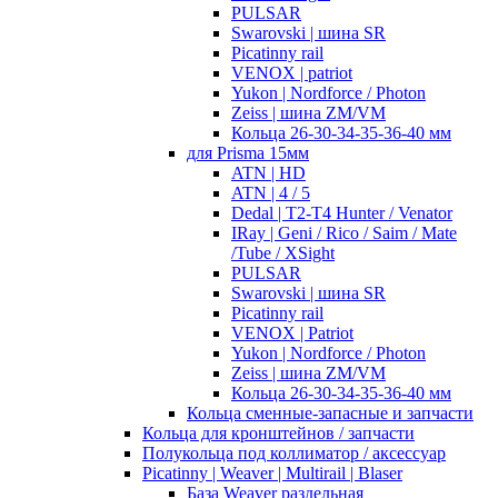
PULSAR
Swarovski | шина SR
Picatinny rail
VENOX | patriot
Yukon | Nordforce / Photon
Zeiss | шина ZM/VM
Кольца 26-30-34-35-36-40 мм
для Prisma 15мм
ATN | HD
ATN | 4 / 5
Dedal | T2-T4 Hunter / Venator
IRay | Geni / Rico / Saim / Mate
/Tube / XSight
PULSAR
Swarovski | шина SR
Picatinny rail
VENOX | Patriot
Yukon | Nordforce / Photon
Zeiss | шина ZM/VM
Кольца 26-30-34-35-36-40 мм
Кольца сменные-запасные и запчасти
Кольца для кронштейнов / запчасти
Полукольца под коллиматор / аксессуар
Picatinny | Weaver | Multirail | Blaser
База Weaver раздельная