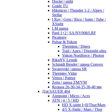
Docter | sight
Guide TU
Hikmicro | Thunder 1-2 / Alpex /
Stellar
I Ray | Geni / Rico / Saim / Tube /
XSight
LM шина
Pard 1+2 | SA/NV008/LRF
Picatinny
Pulsar & Yukon
Thermion / Digex
Trail / Apex / Digisight ultra
Yukon Nordforce / Photon
RikaNV Lesnik
Schmidt Bender | шина Convex
Swarovski | шина SR
Thermtec Vidar
Venox | Patriot
Zeiss | шина ZM/VM
Кольца 26-30-34-35-36-40 мм
Для SAUER 404
Aimpoint | Micro / Acro
ATN | 4 / 5 / HD
HD X-sight I+II/Thor/Mars
4/5 X-Sight / Mars / Thor