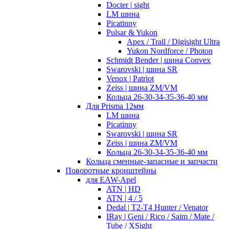
Docter | sight
LM шина
Picatinny
Pulsar & Yukon
Apex / Trail / Digisight Ultra
Yukon Nordforce / Photon
Schmidt Bender | шина Convex
Swarovski | шина SR
Venox | Patriot
Zeiss | шина ZM/VM
Кольца 26-30-34-35-36-40 мм
Для Prisma 12мм
LM шина
Picatinny
Swarovski | шина SR
Zeiss | шина ZM/VM
Кольца 26-30-34-35-36-40 мм
Кольца сменные-запасные и запчасти
Поворотные кронштейны
для EAW-Apel
ATN | HD
ATN | 4 / 5
Dedal | T2-T4 Hunter / Venator
IRay | Geni / Rico / Saim / Mate /
Tube / XSight