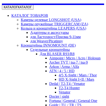
КАТАЛОГ
КАТАЛОГ
КАТАЛОГ ТОВАРОВ
Камеры целевые LONGSHOT (USA)
Камеры оружейные TRIGGERCAM (ZA)
Кольца и кронштейны LEAPERS (USA)
Адаптеры и аксессуары
для Ластохвост/Призма 9-11мм
для Weaver/Picatinny
Кронштейны INNOMOUNT (DE)
Седельные кронштейны
Для BLASER R93/R8
Aimpoint | Micro / Acro | Holosun
Archer TVT | tsa-7 / tsa-9
Arkon | Arma / Alfa
ATN | 4 / 5 / HD
4/5 X-Sight / Mars / Thor
HD X-Sight I+II / Mars
Dedal | T2-T4 / Venator
T2-T4 Hunter
Venator
Docter | sight
Fortuna | General / General One
Guide | TU / TR / TS