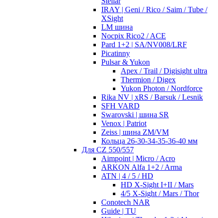
Stellar
IRAY | Geni / Rico / Saim / Tube /
XSight
LM шина
Nocpix Rico2 / ACE
Pard 1+2 | SA/NV008/LRF
Picatinny
Pulsar & Yukon
Apex / Trail / Digisight ultra
Thermion / Digex
Yukon Photon / Nordforce
Rika NV | xRS / Barsuk / Lesnik
SFH VARD
Swarovski | шина SR
Venox | Patriot
Zeiss | шина ZM/VM
Кольца 26-30-34-35-36-40 мм
Для CZ 550/557
Aimpoint | Micro / Acro
ARKON Alfa 1+2 / Arma
ATN | 4 / 5 / HD
HD X-Sight I+II / Mars
4/5 X-Sight / Mars / Thor
Conotech NAR
Guide | TU