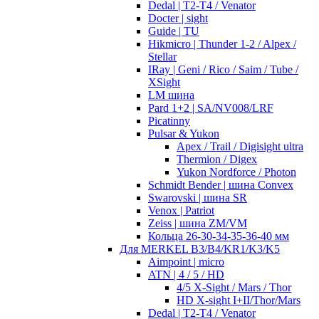
Dedal | T2-T4 / Venator
Docter | sight
Guide | TU
Hikmicro | Thunder 1-2 / Alpex /
Stellar
IRay | Geni / Rico / Saim / Tube /
XSight
LM шина
Pard 1+2 | SA/NV008/LRF
Picatinny
Pulsar & Yukon
Apex / Trail / Digisight ultra
Thermion / Digex
Yukon Nordforce / Photon
Schmidt Bender | шина Convex
Swarovski | шина SR
Venox | Patriot
Zeiss | шина ZM/VM
Кольца 26-30-34-35-36-40 мм
Для MERKEL B3/B4/KR1/K3/K5
Aimpoint | micro
ATN | 4 / 5 / HD
4/5 X-Sight / Mars / Thor
HD X-sight I+II/Thor/Mars
Dedal | T2-T4 / Venator