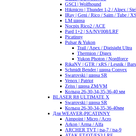
GSCI | Wolfhound
Hikmicro | Thunder 1-2 / Alpex / Stel
IRay | Geni / Rico / Saim / Tube / 
LM шина
Nocpix Rico2 / ACE
Pard 1+2 | SA/NV008/LRF
Picatinny
Pulsar & Yukon
Trail / Apex / Digisight Ultra
Thermion / Digex
Yukon Photon / Nordforce
RikaNV | GTR / xRS / Lesnik / Bar
Schmidt Bender | шина Convex
Swarovski | шина SR
Venox | Patriot
Zeiss | шина ZM/VM
Кольца 26-30-34-35-36-40 мм
BLASER R8 ULTIMATE X
Swarovski | шина SR
Кольца 26-30-34-35-36-40мм
Для WEAVER-PICATINNY
Aimpoint | Micro / Acro
Arkon | Arma / Alfa
ARCHER TVT | tsa-7 / tsa-9
ATAK ET/OT/ES3 LRF