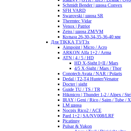
Schmidt Bender | шина Convex
SFH VARD
Swarovski | шина SR
Thermtec Vidar
Venox | Patriot
Zeiss | шина ZM/VM
Кольца 26-30-34-35-36-40 мм
Для TIKKA T3/T3x
Aimpoint | Micro / Acro
ARKON Alfa 1+2 / Arma
ATN | 4 / 5 / HD
HD X-Sight I+II / Mars
4/5 X-Sight / Mars / Thor
Conotech Avata / NAR / Polaris
Dedal | T2-T4 Hunter/Venator
Docter | sight
Guide TU / TS / TR
Hikmicro | Thunder 1-2 / Alpex / Stel
IRAY | Geni / Rico / Saim / Tube / 
LM шина
Nocpix Rico2 / ACE
Pard 1+2 | SA/NV008/LRF
Picatinny
Pulsar & Yukon