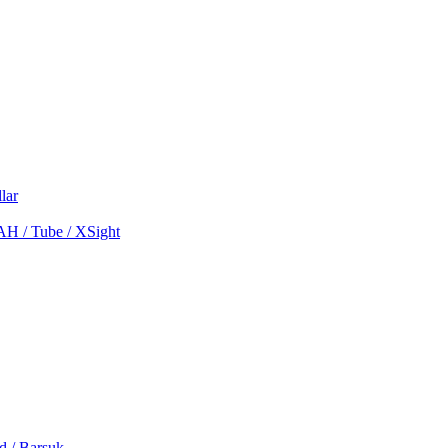
lar
MAH / Tube / XSight
d / Barsuk