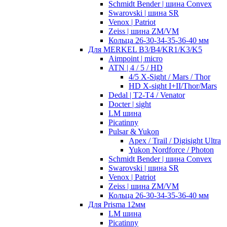
Schmidt Bender | шина Convex
Swarovski | шина SR
Venox | Patriot
Zeiss | шина ZM/VM
Кольца 26-30-34-35-36-40 мм
Для MERKEL B3/B4/KR1/K3/K5
Aimpoint | micro
ATN | 4 / 5 / HD
4/5 X-Sight / Mars / Thor
HD X-sight I+II/Thor/Mars
Dedal | T2-T4 / Venator
Docter | sight
LM шина
Picatinny
Pulsar & Yukon
Apex / Trail / Digisight Ultra
Yukon Nordforce / Photon
Schmidt Bender | шина Convex
Swarovski | шина SR
Venox | Patriot
Zeiss | шина ZM/VM
Кольца 26-30-34-35-36-40 мм
Для Prisma 12мм
LM шина
Picatinny