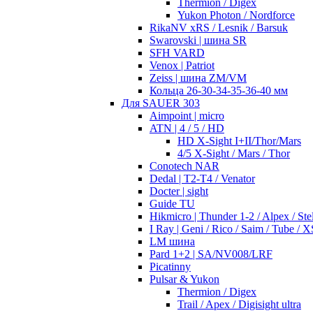
Thermion / Digex
Yukon Photon / Nordforce
RikaNV xRS / Lesnik / Barsuk
Swarovski | шина SR
SFH VARD
Venox | Patriot
Zeiss | шина ZM/VM
Кольца 26-30-34-35-36-40 мм
Для SAUER 303
Aimpoint | micro
ATN | 4 / 5 / HD
HD X-Sight I+II/Thor/Mars
4/5 X-Sight / Mars / Thor
Conotech NAR
Dedal | T2-T4 / Venator
Docter | sight
Guide TU
Hikmicro | Thunder 1-2 / Alpex / Stel
I Ray | Geni / Rico / Saim / Tube / X
LM шина
Pard 1+2 | SA/NV008/LRF
Picatinny
Pulsar & Yukon
Thermion / Digex
Trail / Apex / Digisight ultra