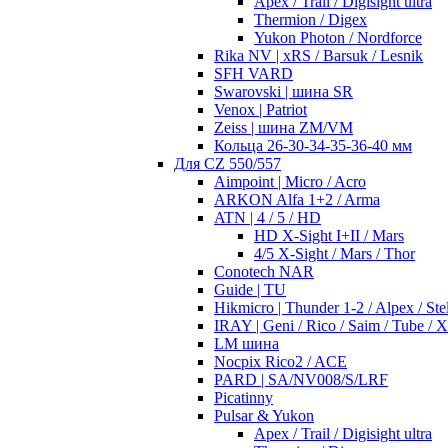
Apex / Trail / Digisight ultra
Thermion / Digex
Yukon Photon / Nordforce
Rika NV | xRS / Barsuk / Lesnik
SFH VARD
Swarovski | шина SR
Venox | Patriot
Zeiss | шина ZM/VM
Кольца 26-30-34-35-36-40 мм
Для CZ 550/557
Aimpoint | Micro / Acro
ARKON Alfa 1+2 / Arma
ATN | 4 / 5 / HD
HD X-Sight I+II / Mars
4/5 X-Sight / Mars / Thor
Conotech NAR
Guide | TU
Hikmicro | Thunder 1-2 / Alpex / Stel
IRAY | Geni / Rico / Saim / Tube / 
LM шина
Nocpix Rico2 / ACE
PARD | SA/NV008/S/LRF
Picatinny
Pulsar & Yukon
Apex / Trail / Digisight ultra