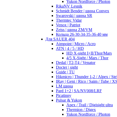
Yukon Nordforce / Photon
RikaNV Lesnik
Schmidt Bender | шина Convex
Swarovski | шина SR
Thermtec Vidar
Venox | Patriot
Zeiss | шина ZM/VM
Кольца 26-30-34-35-36-40 мм
Для SAUER 404
Aimpoint | Micro / Acro
ATN | 4 / 5 / HD
HD X-sight I+II/Thor/Mars
4/5 X-Sight / Mars / Thor
Dedal | T2-T4 / Venator
Docter | sight
Guide | TU
Hikmicro | Thunder 1-2 / Alpex / Stel
IRay | Geni / Rico / Saim / Tube / X
LM шина
Pard 1+2 | SA/NV008/LRF
Picatinny
Pulsar & Yukon
Apex / Trail / Digisight ultra
Thermion / Digex
Yukon Nordforce / Photon