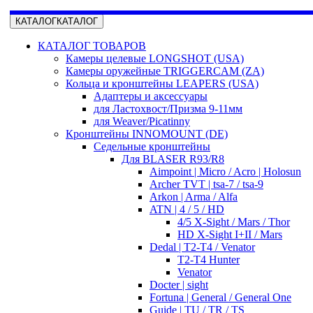
КАТАЛОГ
КАТАЛОГ
КАТАЛОГ ТОВАРОВ
Камеры целевые LONGSHOT (USA)
Камеры оружейные TRIGGERCAM (ZA)
Кольца и кронштейны LEAPERS (USA)
Адаптеры и аксессуары
для Ластохвост/Призма 9-11мм
для Weaver/Picatinny
Кронштейны INNOMOUNT (DE)
Седельные кронштейны
Для BLASER R93/R8
Aimpoint | Micro / Acro | Holosun
Archer TVT | tsa-7 / tsa-9
Arkon | Arma / Alfa
ATN | 4 / 5 / HD
4/5 X-Sight / Mars / Thor
HD X-Sight I+II / Mars
Dedal | T2-T4 / Venator
T2-T4 Hunter
Venator
Docter | sight
Fortuna | General / General One
Guide | TU / TR / TS