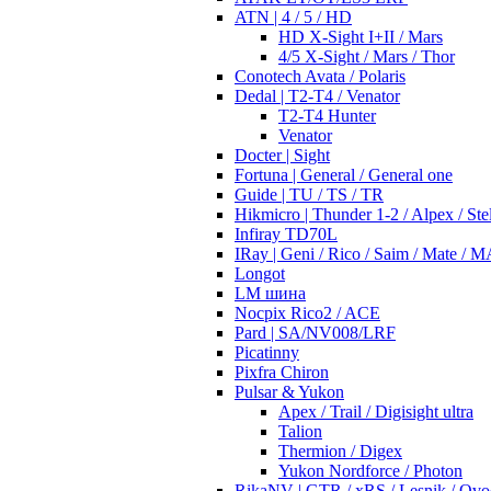
ATN | 4 / 5 / HD
HD X-Sight I+II / Mars
4/5 X-Sight / Mars / Thor
Conotech Avata / Polaris
Dedal | T2-T4 / Venator
T2-T4 Hunter
Venator
Docter | Sight
Fortuna | General / General one
Guide | TU / TS / TR
Hikmicro | Thunder 1-2 / Alpex / Stel
Infiray TD70L
IRay | Geni / Rico / Saim / Mate / 
Longot
LM шина
Nocpix Rico2 / ACE
Pard | SA/NV008/LRF
Picatinny
Pixfra Chiron
Pulsar & Yukon
Apex / Trail / Digisight ultra
Talion
Thermion / Digex
Yukon Nordforce / Photon
RikaNV | GTR / xRS / Lesnik / Ovo