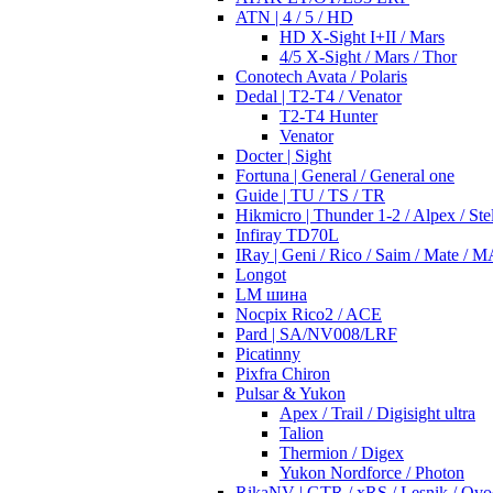
ATN | 4 / 5 / HD
HD X-Sight I+II / Mars
4/5 X-Sight / Mars / Thor
Conotech Avata / Polaris
Dedal | T2-T4 / Venator
T2-T4 Hunter
Venator
Docter | Sight
Fortuna | General / General one
Guide | TU / TS / TR
Hikmicro | Thunder 1-2 / Alpex / Stel
Infiray TD70L
IRay | Geni / Rico / Saim / Mate / 
Longot
LM шина
Nocpix Rico2 / ACE
Pard | SA/NV008/LRF
Picatinny
Pixfra Chiron
Pulsar & Yukon
Apex / Trail / Digisight ultra
Talion
Thermion / Digex
Yukon Nordforce / Photon
RikaNV | GTR / xRS / Lesnik / Ovo