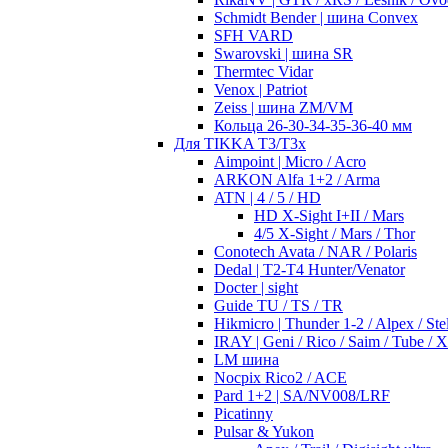
Schmidt Bender | шина Convex
SFH VARD
Swarovski | шина SR
Thermtec Vidar
Venox | Patriot
Zeiss | шина ZM/VM
Кольца 26-30-34-35-36-40 мм
Для TIKKA T3/T3x
Aimpoint | Micro / Acro
ARKON Alfa 1+2 / Arma
ATN | 4 / 5 / HD
HD X-Sight I+II / Mars
4/5 X-Sight / Mars / Thor
Conotech Avata / NAR / Polaris
Dedal | T2-T4 Hunter/Venator
Docter | sight
Guide TU / TS / TR
Hikmicro | Thunder 1-2 / Alpex / Stel
IRAY | Geni / Rico / Saim / Tube / 
LM шина
Nocpix Rico2 / ACE
Pard 1+2 | SA/NV008/LRF
Picatinny
Pulsar & Yukon