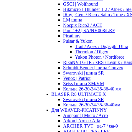
GSCI | Wolfhound
Hikmicro | Thunder 1-2 / Alpex / Stel
IRay | Geni / Rico / Saim / Tube / 
LM шина
Nocpix Rico2 / ACE
Pard 1+2 | SA/NV008/LRF
Picatinny
Pulsar & Yukon
Trail / Apex / Digisight Ultra
Thermion / Digex
Yukon Photon / Nordforce
RikaNV | GTR / xRS / Lesnik / Bar
Schmidt Bender | шина Convex
Swarovski | шина SR
Venox | Patriot
Zeiss | шина ZM/VM
Кольца 26-30-34-35-36-40 мм
BLASER R8 ULTIMATE X
Swarovski | шина SR
Кольца 26-30-34-35-36-40мм
Для WEAVER-PICATINNY
Aimpoint | Micro / Acro
Arkon | Arma / Alfa
ARCHER TVT | tsa-7 / tsa-9
ATAK ET/OT/ES3 LRF