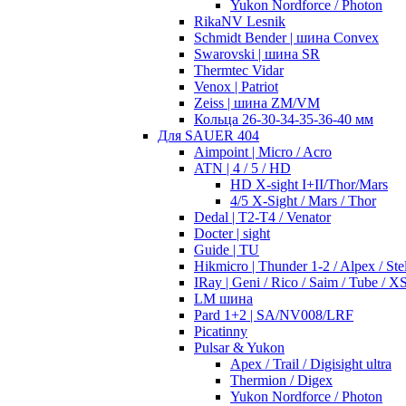
Yukon Nordforce / Photon
RikaNV Lesnik
Schmidt Bender | шина Convex
Swarovski | шина SR
Thermtec Vidar
Venox | Patriot
Zeiss | шина ZM/VM
Кольца 26-30-34-35-36-40 мм
Для SAUER 404
Aimpoint | Micro / Acro
ATN | 4 / 5 / HD
HD X-sight I+II/Thor/Mars
4/5 X-Sight / Mars / Thor
Dedal | T2-T4 / Venator
Docter | sight
Guide | TU
Hikmicro | Thunder 1-2 / Alpex / Stel
IRay | Geni / Rico / Saim / Tube / X
LM шина
Pard 1+2 | SA/NV008/LRF
Picatinny
Pulsar & Yukon
Apex / Trail / Digisight ultra
Thermion / Digex
Yukon Nordforce / Photon