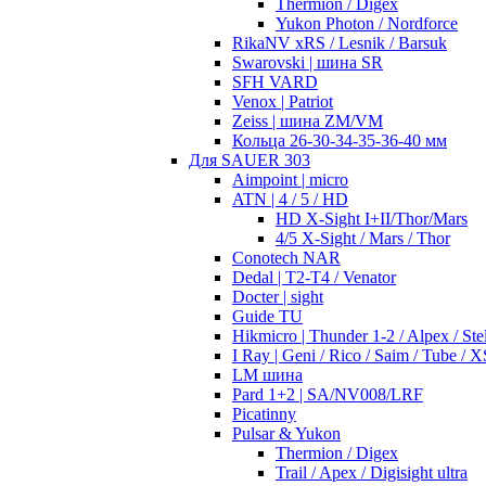
Thermion / Digex
Yukon Photon / Nordforce
RikaNV xRS / Lesnik / Barsuk
Swarovski | шина SR
SFH VARD
Venox | Patriot
Zeiss | шина ZM/VM
Кольца 26-30-34-35-36-40 мм
Для SAUER 303
Aimpoint | micro
ATN | 4 / 5 / HD
HD X-Sight I+II/Thor/Mars
4/5 X-Sight / Mars / Thor
Conotech NAR
Dedal | T2-T4 / Venator
Docter | sight
Guide TU
Hikmicro | Thunder 1-2 / Alpex / Stel
I Ray | Geni / Rico / Saim / Tube / X
LM шина
Pard 1+2 | SA/NV008/LRF
Picatinny
Pulsar & Yukon
Thermion / Digex
Trail / Apex / Digisight ultra