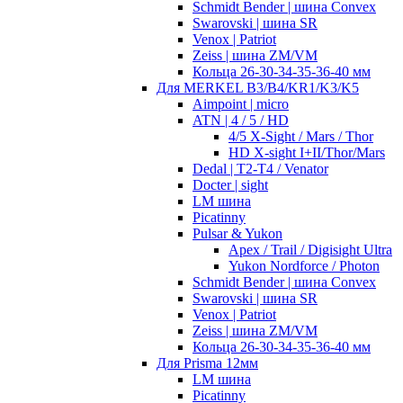
Schmidt Bender | шина Convex
Swarovski | шина SR
Venox | Patriot
Zeiss | шина ZM/VM
Кольца 26-30-34-35-36-40 мм
Для MERKEL B3/B4/KR1/K3/K5
Aimpoint | micro
ATN | 4 / 5 / HD
4/5 X-Sight / Mars / Thor
HD X-sight I+II/Thor/Mars
Dedal | T2-T4 / Venator
Docter | sight
LM шина
Picatinny
Pulsar & Yukon
Apex / Trail / Digisight Ultra
Yukon Nordforce / Photon
Schmidt Bender | шина Convex
Swarovski | шина SR
Venox | Patriot
Zeiss | шина ZM/VM
Кольца 26-30-34-35-36-40 мм
Для Prisma 12мм
LM шина
Picatinny