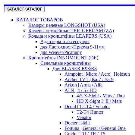
КАТАЛОГ
КАТАЛОГ
КАТАЛОГ ТОВАРОВ
Камеры целевые LONGSHOT (USA)
Камеры оружейные TRIGGERCAM (ZA)
Кольца и кронштейны LEAPERS (USA)
Адаптеры и аксессуары
для Ластохвост/Призма 9-11мм
для Weaver/Picatinny
Кронштейны INNOMOUNT (DE)
Седельные кронштейны
Для BLASER R93/R8
Aimpoint | Micro / Acro | Holosun
Archer TVT | tsa-7 / tsa-9
Arkon | Arma / Alfa
ATN | 4 / 5 / HD
4/5 X-Sight / Mars / Thor
HD X-Sight I+II / Mars
Dedal | T2-T4 / Venator
T2-T4 Hunter
Venator
Docter | sight
Fortuna | General / General One
Guide | TU / TR / TS