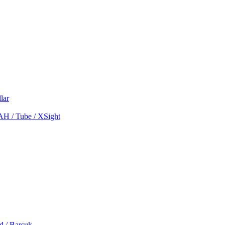
lar
MAH / Tube / XSight
d / Barsuk