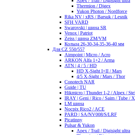
Apex / Trail / Digisight ultra
Thermion / Digex
Yukon Photon / Nordforce
Rika NV | xRS / Barsuk / Lesnik
SFH VARD
Swarovski | шина SR
Venox | Patriot
Zeiss | шина ZM/VM
Кольца 26-30-34-35-36-40 мм
Для CZ 550/557
Aimpoint | Micro / Acro
ARKON Alfa 1+2 / Arma
ATN | 4 / 5 / HD
HD X-Sight I+II / Mars
4/5 X-Sight / Mars / Thor
Conotech NAR
Guide | TU
Hikmicro | Thunder 1-2 / Alpex / Stel
IRAY | Geni / Rico / Saim / Tube / 
LM шина
Nocpix Rico2 / ACE
PARD | SA/NV008/S/LRF
Picatinny
Pulsar & Yukon
Apex / Trail / Digisight ultra