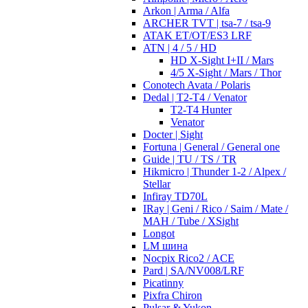
Arkon | Arma / Alfa
ARCHER TVT | tsa-7 / tsa-9
ATAK ET/OT/ES3 LRF
ATN | 4 / 5 / HD
HD X-Sight I+II / Mars
4/5 X-Sight / Mars / Thor
Conotech Avata / Polaris
Dedal | T2-T4 / Venator
T2-T4 Hunter
Venator
Docter | Sight
Fortuna | General / General one
Guide | TU / TS / TR
Hikmicro | Thunder 1-2 / Alpex /
Stellar
Infiray TD70L
IRay | Geni / Rico / Saim / Mate /
MAH / Tube / XSight
Longot
LM шина
Nocpix Rico2 / ACE
Pard | SA/NV008/LRF
Picatinny
Pixfra Chiron
Pulsar & Yukon