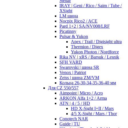
Stellar
IRAY | Geni / Rico / Saim / Tube /
XSight
LM шина
Nocpix Rico2 / ACE
Pard 1+2 | SA/NV008/LRF
Picatinny
Pulsar & Yukon
Apex / Trail / Digisight ultra
Thermion / Digex
Yukon Photon / Nordforce
Rika NV | xRS / Barsuk / Lesnik
SFH VARD
Swarovski | шина SR
Venox | Patriot
Zeiss | шина ZM/VM
Кольца 26-30-34-35-36-40 мм
Для CZ 550/557
Aimpoint | Micro / Acro
ARKON Alfa 1+2 / Arma
ATN | 4 / 5 / HD
HD X-Sight I+II / Mars
4/5 X-Sight / Mars / Thor
Conotech NAR
Guide | TU