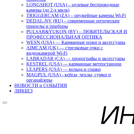
LONGSHOT (USA) – целевые беспроводные
камеры (до 2-х миль)
TRIGGERCAM (ZA) – оружейные камеры Wi-Fi
DEDAL-NV (RU) – современные оптические
прицелы и приборы
PULSAR&YUKON (BY) – ЛЮБИТЕЛЬСКАЯ И
ПРОФЕССИОНАЛЬНАЯ ОПТИКА
WESN (USA) — Карманные ножи и аксессуары
AIMCAM (UK) — стрелковые очки с
видеокамерой Wi-Fi
LABRADAR (CA) — хронографы и аксессуары
KESTREL (USA) — карманные метеостанции
LEAPERS (USA) — кольца и сошки
MAGPUL (USA) - кейсы, чехлы, сумки и
органайзеры
НОВОСТИ и СОБЫТИЯ
ЛИКБЕЗ