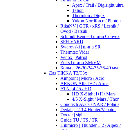
Apex / Trail / Digisight ultra
Talion
Thermion / Digex
Yukon Nordforce / Photon
RikaNV | GTR / xRS / Lesnik /
Ovod / Barsuk
Schmidt Bender | шина Convex
SFH VARD
Swarovski | шина SR
Thermtec Vidar
Venox | Patriot
Zeiss | шина ZM/VM
Кольца 26-30-34-35-36-40 мм
Для TIKKA T3/T3x
Aimpoint | Micro / Acro
ARKON Alfa 1+2 / Arma
ATN | 4 / 5 / HD
HD X-Sight I+II / Mars
4/5 X-Sight / Mars / Thor
Conotech Avata / NAR / Polaris
Dedal | T2-T4 Hunter/Venator
Docter | sight
Guide TU / TS / TR
Hikmicro | Thunder 1-2 / Alpex /