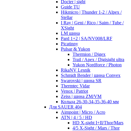
Docter | sight
Guide TU
Hikmicro | Thunder 1-2 / Alpex /
Stellar
I Ray | Geni / Rico / Saim / Tube /
XSight
LM шина
Pard 1+2 | SA/NV008/LRF
Picatinny
Pulsar & Yukon
Thermion / Digex
Trail / Apex / Digisight ultra
Yukon Nordforce / Photon
RikaNV Lesnik
Schmidt Bender | шина Convex
Swarovski | шина SR
Thermtec Vidar
Venox | Patriot
Zeiss | шина ZM/VM
Кольца 26-30-34-35-36-40 мм
Для SAUER 404
Aimpoint | Micro / Acro
ATN | 4 / 5 / HD
HD X-sight I+II/Thor/Mars
4/5 X-Sight / Mars / Thor