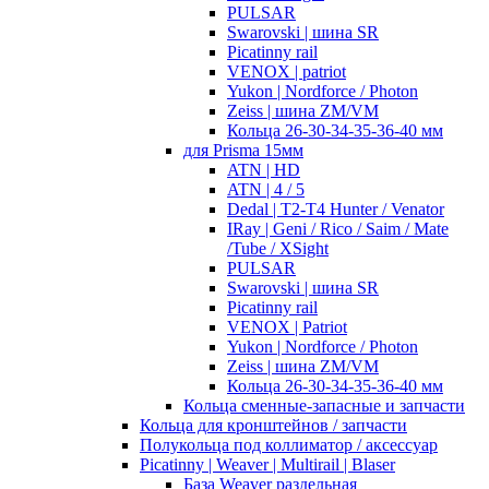
PULSAR
Swarovski | шина SR
Picatinny rail
VENOX | patriot
Yukon | Nordforce / Photon
Zeiss | шина ZM/VM
Кольца 26-30-34-35-36-40 мм
для Prisma 15мм
ATN | HD
ATN | 4 / 5
Dedal | T2-T4 Hunter / Venator
IRay | Geni / Rico / Saim / Mate
/Tube / XSight
PULSAR
Swarovski | шина SR
Picatinny rail
VENOX | Patriot
Yukon | Nordforce / Photon
Zeiss | шина ZM/VM
Кольца 26-30-34-35-36-40 мм
Кольца сменные-запасные и запчасти
Кольца для кронштейнов / запчасти
Полукольца под коллиматор / аксессуар
Picatinny | Weaver | Multirail | Blaser
База Weaver раздельная