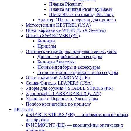
Планка Picatinny
Планка Multirail Picatinny/Blaser
Шина Blaser на планку Picatinny
Адаптер / Планка-переход для прицела
Метеостанции KESTREL (USA)
Ножи карманные WESN (USA-Sweden)
Оптика SWAROVSKI (AT)
Бинокли
Прицелы
Оптические приборы, прицелы и аксессуары
Дневные приборы и аксессуары
Бинокли Swarovski
Ночные приборы и аксессуары
Тепловизионные приборы и аксессуары
Очки с камерой AIMCAM (UK)
Сошки/Биподы LEAPERS (USA)
Упоры для оружия 4 STABLE STICKS (FR)
Хронографы LABRADAR LX (CAN)
Хранение и Переноска, Аксессуары
Подбор кронштейна по прицелу
БРЕНДЫ
4 STABLE STICKS (FR) — инновационные опоры
для оружия
INNOMOUNT (DE) — кронштейны оптических
прицелов