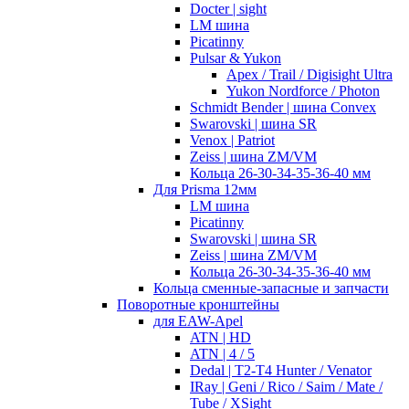
Docter | sight
LM шина
Picatinny
Pulsar & Yukon
Apex / Trail / Digisight Ultra
Yukon Nordforce / Photon
Schmidt Bender | шина Convex
Swarovski | шина SR
Venox | Patriot
Zeiss | шина ZM/VM
Кольца 26-30-34-35-36-40 мм
Для Prisma 12мм
LM шина
Picatinny
Swarovski | шина SR
Zeiss | шина ZM/VM
Кольца 26-30-34-35-36-40 мм
Кольца сменные-запасные и запчасти
Поворотные кронштейны
для EAW-Apel
ATN | HD
ATN | 4 / 5
Dedal | T2-T4 Hunter / Venator
IRay | Geni / Rico / Saim / Mate /
Tube / XSight