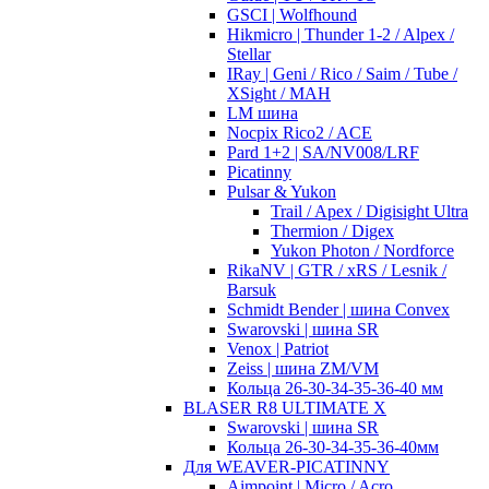
GSCI | Wolfhound
Hikmicro | Thunder 1-2 / Alpex /
Stellar
IRay | Geni / Rico / Saim / Tube /
XSight / MAH
LM шина
Nocpix Rico2 / ACE
Pard 1+2 | SA/NV008/LRF
Picatinny
Pulsar & Yukon
Trail / Apex / Digisight Ultra
Thermion / Digex
Yukon Photon / Nordforce
RikaNV | GTR / xRS / Lesnik /
Barsuk
Schmidt Bender | шина Convex
Swarovski | шина SR
Venox | Patriot
Zeiss | шина ZM/VM
Кольца 26-30-34-35-36-40 мм
BLASER R8 ULTIMATE X
Swarovski | шина SR
Кольца 26-30-34-35-36-40мм
Для WEAVER-PICATINNY
Aimpoint | Micro / Acro