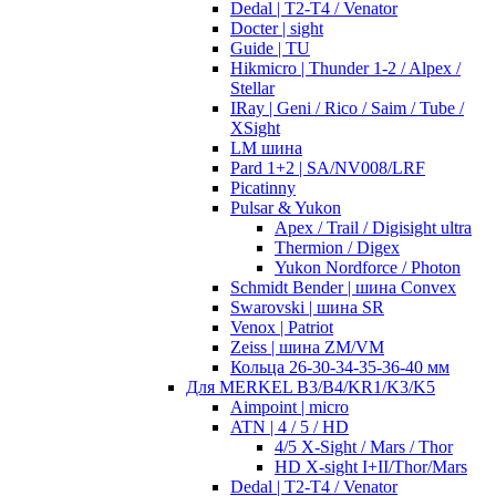
Dedal | T2-T4 / Venator
Docter | sight
Guide | TU
Hikmicro | Thunder 1-2 / Alpex /
Stellar
IRay | Geni / Rico / Saim / Tube /
XSight
LM шина
Pard 1+2 | SA/NV008/LRF
Picatinny
Pulsar & Yukon
Apex / Trail / Digisight ultra
Thermion / Digex
Yukon Nordforce / Photon
Schmidt Bender | шина Convex
Swarovski | шина SR
Venox | Patriot
Zeiss | шина ZM/VM
Кольца 26-30-34-35-36-40 мм
Для MERKEL B3/B4/KR1/K3/K5
Aimpoint | micro
ATN | 4 / 5 / HD
4/5 X-Sight / Mars / Thor
HD X-sight I+II/Thor/Mars
Dedal | T2-T4 / Venator