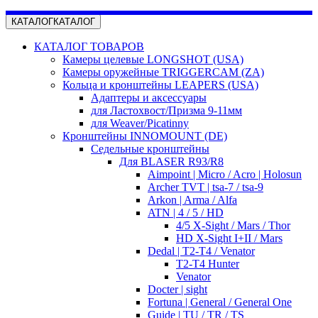
КАТАЛОГ
КАТАЛОГ
КАТАЛОГ ТОВАРОВ
Камеры целевые LONGSHOT (USA)
Камеры оружейные TRIGGERCAM (ZA)
Кольца и кронштейны LEAPERS (USA)
Адаптеры и аксессуары
для Ластохвост/Призма 9-11мм
для Weaver/Picatinny
Кронштейны INNOMOUNT (DE)
Седельные кронштейны
Для BLASER R93/R8
Aimpoint | Micro / Acro | Holosun
Archer TVT | tsa-7 / tsa-9
Arkon | Arma / Alfa
ATN | 4 / 5 / HD
4/5 X-Sight / Mars / Thor
HD X-Sight I+II / Mars
Dedal | T2-T4 / Venator
T2-T4 Hunter
Venator
Docter | sight
Fortuna | General / General One
Guide | TU / TR / TS