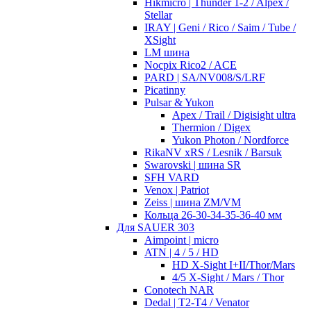
Hikmicro | Thunder 1-2 / Alpex /
Stellar
IRAY | Geni / Rico / Saim / Tube /
XSight
LM шина
Nocpix Rico2 / ACE
PARD | SA/NV008/S/LRF
Picatinny
Pulsar & Yukon
Apex / Trail / Digisight ultra
Thermion / Digex
Yukon Photon / Nordforce
RikaNV xRS / Lesnik / Barsuk
Swarovski | шина SR
SFH VARD
Venox | Patriot
Zeiss | шина ZM/VM
Кольца 26-30-34-35-36-40 мм
Для SAUER 303
Aimpoint | micro
ATN | 4 / 5 / HD
HD X-Sight I+II/Thor/Mars
4/5 X-Sight / Mars / Thor
Conotech NAR
Dedal | T2-T4 / Venator