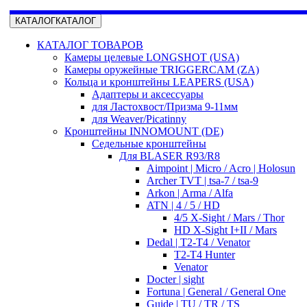
КАТАЛОГ
КАТАЛОГ
КАТАЛОГ ТОВАРОВ
Камеры целевые LONGSHOT (USA)
Камеры оружейные TRIGGERCAM (ZA)
Кольца и кронштейны LEAPERS (USA)
Адаптеры и аксессуары
для Ластохвост/Призма 9-11мм
для Weaver/Picatinny
Кронштейны INNOMOUNT (DE)
Седельные кронштейны
Для BLASER R93/R8
Aimpoint | Micro / Acro | Holosun
Archer TVT | tsa-7 / tsa-9
Arkon | Arma / Alfa
ATN | 4 / 5 / HD
4/5 X-Sight / Mars / Thor
HD X-Sight I+II / Mars
Dedal | T2-T4 / Venator
T2-T4 Hunter
Venator
Docter | sight
Fortuna | General / General One
Guide | TU / TR / TS