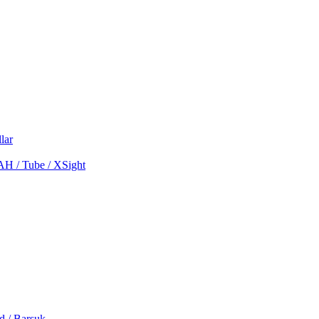
lar
MAH / Tube / XSight
d / Barsuk