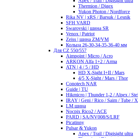
Apex / Trail / Digisight ultra
Thermion / Digex
Yukon Photon / Nordforce
Rika NV | xRS / Barsuk / Lesnik
SFH VARD
Swarovski | шина SR
Venox | Patriot
Zeiss | шина ZM/VM
Кольца 26-30-34-35-36-40 мм
Для CZ 550/557
Aimpoint | Micro / Acro
ARKON Alfa 1+2 / Arma
ATN | 4 / 5 / HD
HD X-Sight I+II / Mars
4/5 X-Sight / Mars / Thor
Conotech NAR
Guide | TU
Hikmicro | Thunder 1-2 / Alpex / Stel
IRAY | Geni / Rico / Saim / Tube / 
LM шина
Nocpix Rico2 / ACE
PARD | SA/NV008/S/LRF
Picatinny
Pulsar & Yukon
Apex / Trail / Digisight ultra