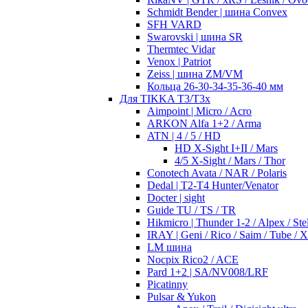
Schmidt Bender | шина Convex
SFH VARD
Swarovski | шина SR
Thermtec Vidar
Venox | Patriot
Zeiss | шина ZM/VM
Кольца 26-30-34-35-36-40 мм
Для TIKKA T3/T3x
Aimpoint | Micro / Acro
ARKON Alfa 1+2 / Arma
ATN | 4 / 5 / HD
HD X-Sight I+II / Mars
4/5 X-Sight / Mars / Thor
Conotech Avata / NAR / Polaris
Dedal | T2-T4 Hunter/Venator
Docter | sight
Guide TU / TS / TR
Hikmicro | Thunder 1-2 / Alpex / Stel
IRAY | Geni / Rico / Saim / Tube / 
LM шина
Nocpix Rico2 / ACE
Pard 1+2 | SA/NV008/LRF
Picatinny
Pulsar & Yukon