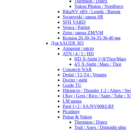
Thermion / Digex
Yukon Photon / Nordforce
RikaNV xRS / Lesnik / Barsuk
Swarovski | шина SR
SFH VARD
Venox | Patriot
Zeiss | шина ZM/VM
Кольца 26-30-34-35-36-40 мм
Для SAUER 303
Aimpoint | micro
ATN | 4 / 5 / HD
HD X-Sight I+II/Thor/Mars
4/5 X-Sight / Mars / Thor
Conotech NAR
Dedal | T2-T4 / Venator
Docter | sight
Guide TU
Hikmicro | Thunder 1-2 / Alpex / Stel
I Ray | Geni / Rico / Saim / Tube / X
LM шина
Pard 1+2 | SA/NV008/LRF
Picatinny
Pulsar & Yukon
Thermion / Digex
Trail / Apex / Digisight ultra