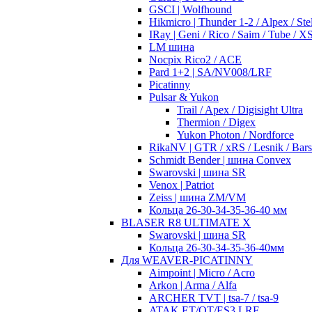
GSCI | Wolfhound
Hikmicro | Thunder 1-2 / Alpex / Stel
IRay | Geni / Rico / Saim / Tube / 
LM шина
Nocpix Rico2 / ACE
Pard 1+2 | SA/NV008/LRF
Picatinny
Pulsar & Yukon
Trail / Apex / Digisight Ultra
Thermion / Digex
Yukon Photon / Nordforce
RikaNV | GTR / xRS / Lesnik / Bar
Schmidt Bender | шина Convex
Swarovski | шина SR
Venox | Patriot
Zeiss | шина ZM/VM
Кольца 26-30-34-35-36-40 мм
BLASER R8 ULTIMATE X
Swarovski | шина SR
Кольца 26-30-34-35-36-40мм
Для WEAVER-PICATINNY
Aimpoint | Micro / Acro
Arkon | Arma / Alfa
ARCHER TVT | tsa-7 / tsa-9
ATAK ET/OT/ES3 LRF