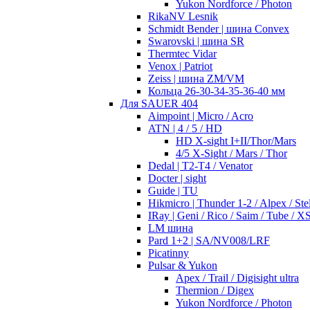
Yukon Nordforce / Photon
RikaNV Lesnik
Schmidt Bender | шина Convex
Swarovski | шина SR
Thermtec Vidar
Venox | Patriot
Zeiss | шина ZM/VM
Кольца 26-30-34-35-36-40 мм
Для SAUER 404
Aimpoint | Micro / Acro
ATN | 4 / 5 / HD
HD X-sight I+II/Thor/Mars
4/5 X-Sight / Mars / Thor
Dedal | T2-T4 / Venator
Docter | sight
Guide | TU
Hikmicro | Thunder 1-2 / Alpex / Stel
IRay | Geni / Rico / Saim / Tube / X
LM шина
Pard 1+2 | SA/NV008/LRF
Picatinny
Pulsar & Yukon
Apex / Trail / Digisight ultra
Thermion / Digex
Yukon Nordforce / Photon