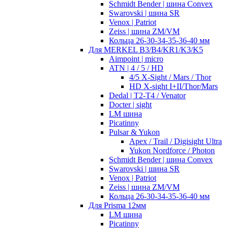
Schmidt Bender | шина Convex
Swarovski | шина SR
Venox | Patriot
Zeiss | шина ZM/VM
Кольца 26-30-34-35-36-40 мм
Для MERKEL B3/B4/KR1/K3/K5
Aimpoint | micro
ATN | 4 / 5 / HD
4/5 X-Sight / Mars / Thor
HD X-sight I+II/Thor/Mars
Dedal | T2-T4 / Venator
Docter | sight
LM шина
Picatinny
Pulsar & Yukon
Apex / Trail / Digisight Ultra
Yukon Nordforce / Photon
Schmidt Bender | шина Convex
Swarovski | шина SR
Venox | Patriot
Zeiss | шина ZM/VM
Кольца 26-30-34-35-36-40 мм
Для Prisma 12мм
LM шина
Picatinny