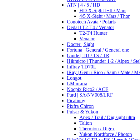
ATN | 4 / 5 / HD
HD X-Sight I+II / Mars
4/5 X-Sight / Mars / Thor
Conotech Avata / Polaris
Dedal | T2-T4 / Venator
T2-T4 Hunter
Venator
Docter | Sight
Fortuna | General / General one
Guide | TU / TS / TR
Hikmicro | Thunder 1-2 / Alpex / Stel
Infiray TD70L
IRay | Geni / Rico / Saim / Mate / 
Longot
LM шина
Nocpix Rico2 / ACE
Pard | SA/NV008/LRF
Picatinny
Pixfra Chiron
Pulsar & Yukon
Apex / Trail / Digisight ultra
Talion
Thermion / Digex
Yukon Nordforce / Photon
RikaNV | GTR / xRS / Lesnik / Ovo