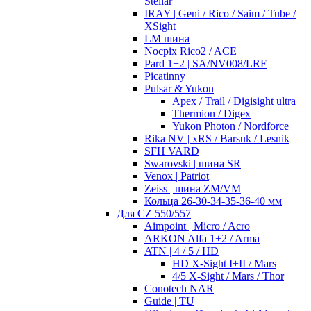
Stellar
IRAY | Geni / Rico / Saim / Tube /
XSight
LM шина
Nocpix Rico2 / ACE
Pard 1+2 | SA/NV008/LRF
Picatinny
Pulsar & Yukon
Apex / Trail / Digisight ultra
Thermion / Digex
Yukon Photon / Nordforce
Rika NV | xRS / Barsuk / Lesnik
SFH VARD
Swarovski | шина SR
Venox | Patriot
Zeiss | шина ZM/VM
Кольца 26-30-34-35-36-40 мм
Для CZ 550/557
Aimpoint | Micro / Acro
ARKON Alfa 1+2 / Arma
ATN | 4 / 5 / HD
HD X-Sight I+II / Mars
4/5 X-Sight / Mars / Thor
Conotech NAR
Guide | TU