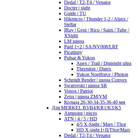
Dedal | T2-T4 / Venator
Docter | sight
Guide | TU
Hikmicro | Thunder 1-2 / Alpex /
Stellar
IRay | Geni / Rico / Saim / Tube /
XSight
LM шина
Pard 1+2 | SA/NV008/LRF
Picatinny
Pulsar & Yukon
Apex / Trail / Digisight ultra
Thermion / Digex
Yukon Nordforce / Photon
Schmidt Bender | шина Convex
Swarovski | шина SR
Venox | Patriot
Zeiss | шина ZM/VM
Кольца 26-30-34-35-36-40 мм
Для MERKEL B3/B4/KR1/K3/K5
Aimpoint | micro
ATN | 4 / 5 / HD
4/5 X-Sight / Mars / Thor
HD X-sight I+II/Thor/Mars
Dedal | T2-T4 / Venator