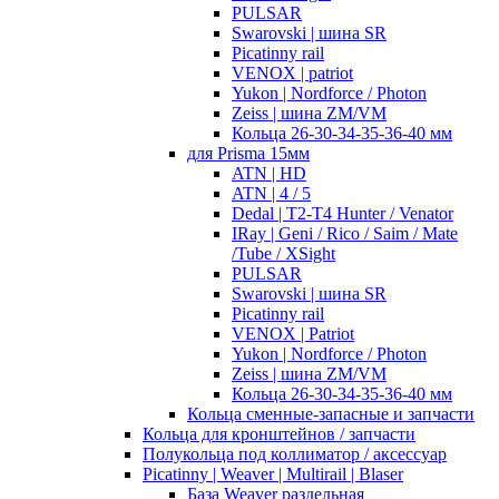
PULSAR
Swarovski | шина SR
Picatinny rail
VENOX | patriot
Yukon | Nordforce / Photon
Zeiss | шина ZM/VM
Кольца 26-30-34-35-36-40 мм
для Prisma 15мм
ATN | HD
ATN | 4 / 5
Dedal | T2-T4 Hunter / Venator
IRay | Geni / Rico / Saim / Mate
/Tube / XSight
PULSAR
Swarovski | шина SR
Picatinny rail
VENOX | Patriot
Yukon | Nordforce / Photon
Zeiss | шина ZM/VM
Кольца 26-30-34-35-36-40 мм
Кольца сменные-запасные и запчасти
Кольца для кронштейнов / запчасти
Полукольца под коллиматор / аксессуар
Picatinny | Weaver | Multirail | Blaser
База Weaver раздельная