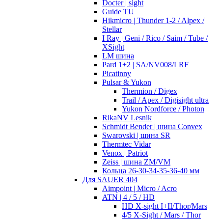
Docter | sight
Guide TU
Hikmicro | Thunder 1-2 / Alpex /
Stellar
I Ray | Geni / Rico / Saim / Tube /
XSight
LM шина
Pard 1+2 | SA/NV008/LRF
Picatinny
Pulsar & Yukon
Thermion / Digex
Trail / Apex / Digisight ultra
Yukon Nordforce / Photon
RikaNV Lesnik
Schmidt Bender | шина Convex
Swarovski | шина SR
Thermtec Vidar
Venox | Patriot
Zeiss | шина ZM/VM
Кольца 26-30-34-35-36-40 мм
Для SAUER 404
Aimpoint | Micro / Acro
ATN | 4 / 5 / HD
HD X-sight I+II/Thor/Mars
4/5 X-Sight / Mars / Thor