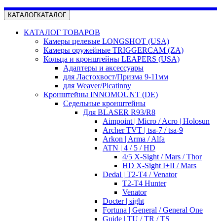
КАТАЛОГ
КАТАЛОГ
КАТАЛОГ ТОВАРОВ
Камеры целевые LONGSHOT (USA)
Камеры оружейные TRIGGERCAM (ZA)
Кольца и кронштейны LEAPERS (USA)
Адаптеры и аксессуары
для Ластохвост/Призма 9-11мм
для Weaver/Picatinny
Кронштейны INNOMOUNT (DE)
Седельные кронштейны
Для BLASER R93/R8
Aimpoint | Micro / Acro | Holosun
Archer TVT | tsa-7 / tsa-9
Arkon | Arma / Alfa
ATN | 4 / 5 / HD
4/5 X-Sight / Mars / Thor
HD X-Sight I+II / Mars
Dedal | T2-T4 / Venator
T2-T4 Hunter
Venator
Docter | sight
Fortuna | General / General One
Guide | TU / TR / TS