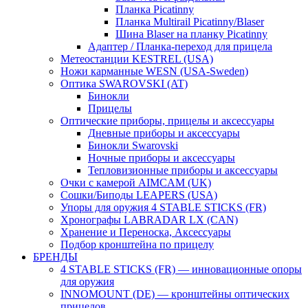
Планка Picatinny
Планка Multirail Picatinny/Blaser
Шина Blaser на планку Picatinny
Адаптер / Планка-переход для прицела
Метеостанции KESTREL (USA)
Ножи карманные WESN (USA-Sweden)
Оптика SWAROVSKI (AT)
Бинокли
Прицелы
Оптические приборы, прицелы и аксессуары
Дневные приборы и аксессуары
Бинокли Swarovski
Ночные приборы и аксессуары
Тепловизионные приборы и аксессуары
Очки с камерой AIMCAM (UK)
Сошки/Биподы LEAPERS (USA)
Упоры для оружия 4 STABLE STICKS (FR)
Хронографы LABRADAR LX (CAN)
Хранение и Переноска, Аксессуары
Подбор кронштейна по прицелу
БРЕНДЫ
4 STABLE STICKS (FR) — инновационные опоры
для оружия
INNOMOUNT (DE) — кронштейны оптических
прицелов