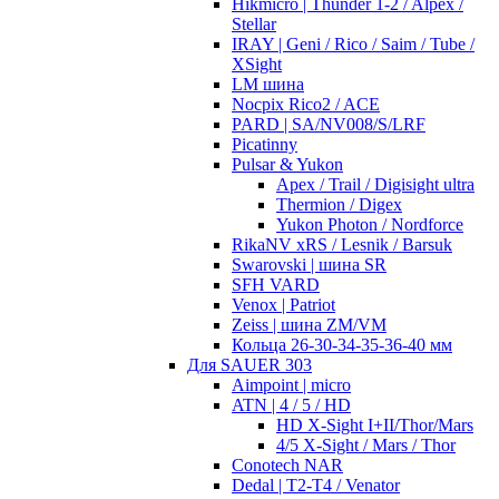
Hikmicro | Thunder 1-2 / Alpex /
Stellar
IRAY | Geni / Rico / Saim / Tube /
XSight
LM шина
Nocpix Rico2 / ACE
PARD | SA/NV008/S/LRF
Picatinny
Pulsar & Yukon
Apex / Trail / Digisight ultra
Thermion / Digex
Yukon Photon / Nordforce
RikaNV xRS / Lesnik / Barsuk
Swarovski | шина SR
SFH VARD
Venox | Patriot
Zeiss | шина ZM/VM
Кольца 26-30-34-35-36-40 мм
Для SAUER 303
Aimpoint | micro
ATN | 4 / 5 / HD
HD X-Sight I+II/Thor/Mars
4/5 X-Sight / Mars / Thor
Conotech NAR
Dedal | T2-T4 / Venator