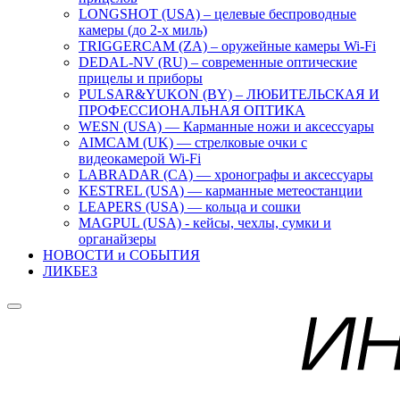
LONGSHOT (USA) – целевые беспроводные
камеры (до 2-х миль)
TRIGGERCAM (ZA) – оружейные камеры Wi-Fi
DEDAL-NV (RU) – современные оптические
прицелы и приборы
PULSAR&YUKON (BY) – ЛЮБИТЕЛЬСКАЯ И
ПРОФЕССИОНАЛЬНАЯ ОПТИКА
WESN (USA) — Карманные ножи и аксессуары
AIMCAM (UK) — стрелковые очки с
видеокамерой Wi-Fi
LABRADAR (CA) — хронографы и аксессуары
KESTREL (USA) — карманные метеостанции
LEAPERS (USA) — кольца и сошки
MAGPUL (USA) - кейсы, чехлы, сумки и
органайзеры
НОВОСТИ и СОБЫТИЯ
ЛИКБЕЗ