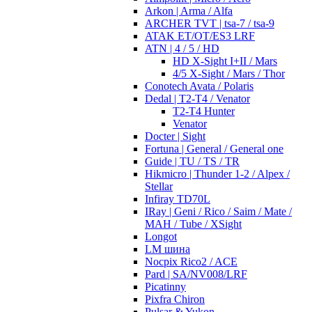
Arkon | Arma / Alfa
ARCHER TVT | tsa-7 / tsa-9
ATAK ET/OT/ES3 LRF
ATN | 4 / 5 / HD
HD X-Sight I+II / Mars
4/5 X-Sight / Mars / Thor
Conotech Avata / Polaris
Dedal | T2-T4 / Venator
T2-T4 Hunter
Venator
Docter | Sight
Fortuna | General / General one
Guide | TU / TS / TR
Hikmicro | Thunder 1-2 / Alpex /
Stellar
Infiray TD70L
IRay | Geni / Rico / Saim / Mate /
MAH / Tube / XSight
Longot
LM шина
Nocpix Rico2 / ACE
Pard | SA/NV008/LRF
Picatinny
Pixfra Chiron
Pulsar & Yukon