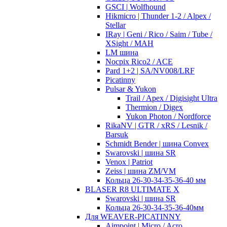
GSCI | Wolfhound
Hikmicro | Thunder 1-2 / Alpex /
Stellar
IRay | Geni / Rico / Saim / Tube /
XSight / MAH
LM шина
Nocpix Rico2 / ACE
Pard 1+2 | SA/NV008/LRF
Picatinny
Pulsar & Yukon
Trail / Apex / Digisight Ultra
Thermion / Digex
Yukon Photon / Nordforce
RikaNV | GTR / xRS / Lesnik /
Barsuk
Schmidt Bender | шина Convex
Swarovski | шина SR
Venox | Patriot
Zeiss | шина ZM/VM
Кольца 26-30-34-35-36-40 мм
BLASER R8 ULTIMATE X
Swarovski | шина SR
Кольца 26-30-34-35-36-40мм
Для WEAVER-PICATINNY
Aimpoint | Micro / Acro