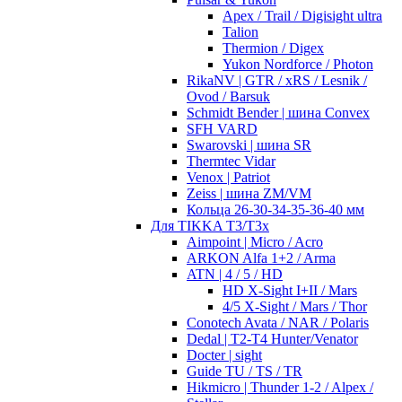
Apex / Trail / Digisight ultra
Talion
Thermion / Digex
Yukon Nordforce / Photon
RikaNV | GTR / xRS / Lesnik /
Ovod / Barsuk
Schmidt Bender | шина Convex
SFH VARD
Swarovski | шина SR
Thermtec Vidar
Venox | Patriot
Zeiss | шина ZM/VM
Кольца 26-30-34-35-36-40 мм
Для TIKKA T3/T3x
Aimpoint | Micro / Acro
ARKON Alfa 1+2 / Arma
ATN | 4 / 5 / HD
HD X-Sight I+II / Mars
4/5 X-Sight / Mars / Thor
Conotech Avata / NAR / Polaris
Dedal | T2-T4 Hunter/Venator
Docter | sight
Guide TU / TS / TR
Hikmicro | Thunder 1-2 / Alpex /