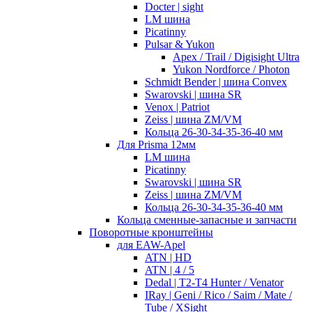
Docter | sight
LM шина
Picatinny
Pulsar & Yukon
Apex / Trail / Digisight Ultra
Yukon Nordforce / Photon
Schmidt Bender | шина Convex
Swarovski | шина SR
Venox | Patriot
Zeiss | шина ZM/VM
Кольца 26-30-34-35-36-40 мм
Для Prisma 12мм
LM шина
Picatinny
Swarovski | шина SR
Zeiss | шина ZM/VM
Кольца 26-30-34-35-36-40 мм
Кольца сменные-запасные и запчасти
Поворотные кронштейны
для EAW-Apel
ATN | HD
ATN | 4 / 5
Dedal | T2-T4 Hunter / Venator
IRay | Geni / Rico / Saim / Mate /
Tube / XSight