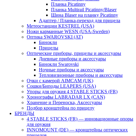
Планка Picatinny
Планка Multirail Picatinny/Blaser
Шина Blaser на планку Picatinny
Адаптер / Планка-переход для прицела
Метеостанции KESTREL (USA)
Ножи карманные WESN (USA-Sweden)
Оптика SWAROVSKI (AT)
Бинокли
Прицелы
Оптические приборы, прицелы и аксессуары
Дневные приборы и аксессуары
Бинокли Swarovski
Ночные приборы и аксессуары
Тепловизионные приборы и аксессуары
Очки с камерой AIMCAM (UK)
Сошки/Биподы LEAPERS (USA)
Упоры для оружия 4 STABLE STICKS (FR)
Хронографы LABRADAR LX (CAN)
Хранение и Переноска, Аксессуары
Подбор кронштейна по прицелу
БРЕНДЫ
4 STABLE STICKS (FR) — инновационные опоры
для оружия
INNOMOUNT (DE) — кронштейны оптических
прицелов