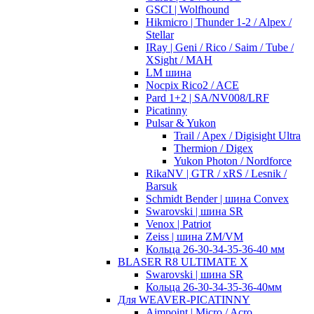
GSCI | Wolfhound
Hikmicro | Thunder 1-2 / Alpex /
Stellar
IRay | Geni / Rico / Saim / Tube /
XSight / MAH
LM шина
Nocpix Rico2 / ACE
Pard 1+2 | SA/NV008/LRF
Picatinny
Pulsar & Yukon
Trail / Apex / Digisight Ultra
Thermion / Digex
Yukon Photon / Nordforce
RikaNV | GTR / xRS / Lesnik /
Barsuk
Schmidt Bender | шина Convex
Swarovski | шина SR
Venox | Patriot
Zeiss | шина ZM/VM
Кольца 26-30-34-35-36-40 мм
BLASER R8 ULTIMATE X
Swarovski | шина SR
Кольца 26-30-34-35-36-40мм
Для WEAVER-PICATINNY
Aimpoint | Micro / Acro