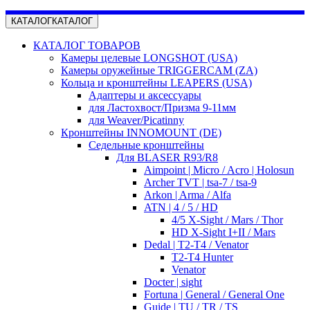
КАТАЛОГ
КАТАЛОГ
КАТАЛОГ ТОВАРОВ
Камеры целевые LONGSHOT (USA)
Камеры оружейные TRIGGERCAM (ZA)
Кольца и кронштейны LEAPERS (USA)
Адаптеры и аксессуары
для Ластохвост/Призма 9-11мм
для Weaver/Picatinny
Кронштейны INNOMOUNT (DE)
Седельные кронштейны
Для BLASER R93/R8
Aimpoint | Micro / Acro | Holosun
Archer TVT | tsa-7 / tsa-9
Arkon | Arma / Alfa
ATN | 4 / 5 / HD
4/5 X-Sight / Mars / Thor
HD X-Sight I+II / Mars
Dedal | T2-T4 / Venator
T2-T4 Hunter
Venator
Docter | sight
Fortuna | General / General One
Guide | TU / TR / TS