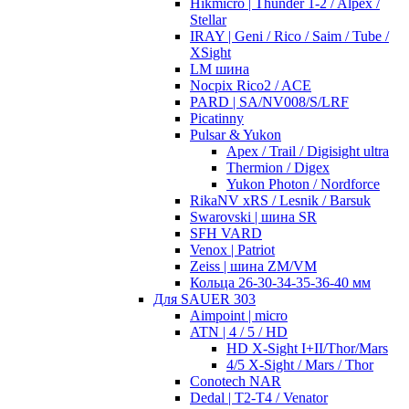
Hikmicro | Thunder 1-2 / Alpex /
Stellar
IRAY | Geni / Rico / Saim / Tube /
XSight
LM шина
Nocpix Rico2 / ACE
PARD | SA/NV008/S/LRF
Picatinny
Pulsar & Yukon
Apex / Trail / Digisight ultra
Thermion / Digex
Yukon Photon / Nordforce
RikaNV xRS / Lesnik / Barsuk
Swarovski | шина SR
SFH VARD
Venox | Patriot
Zeiss | шина ZM/VM
Кольца 26-30-34-35-36-40 мм
Для SAUER 303
Aimpoint | micro
ATN | 4 / 5 / HD
HD X-Sight I+II/Thor/Mars
4/5 X-Sight / Mars / Thor
Conotech NAR
Dedal | T2-T4 / Venator