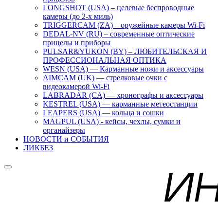
LONGSHOT (USA) – целевые беспроводные
камеры (до 2-х миль)
TRIGGERCAM (ZA) – оружейные камеры Wi-Fi
DEDAL-NV (RU) – современные оптические
прицелы и приборы
PULSAR&YUKON (BY) – ЛЮБИТЕЛЬСКАЯ И
ПРОФЕССИОНАЛЬНАЯ ОПТИКА
WESN (USA) — Карманные ножи и аксессуары
AIMCAM (UK) — стрелковые очки с
видеокамерой Wi-Fi
LABRADAR (CA) — хронографы и аксессуары
KESTREL (USA) — карманные метеостанции
LEAPERS (USA) — кольца и сошки
MAGPUL (USA) - кейсы, чехлы, сумки и
органайзеры
НОВОСТИ и СОБЫТИЯ
ЛИКБЕЗ