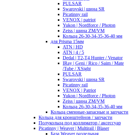
PULSAR
Swarovski | шина SR
Picatinny rail
VENOX | patriot
Yukon | Nordforce / Photon
Zeiss | шина ZM/VM
Кольца 26-30-34-35-36-40 мм
для Prisma 15мм
ATN | HD
ATN | 4 / 5
Dedal | T2-T4 Hunter / Venator
IRay | Geni / Rico / Saim / Mate
/Tube / XSight
PULSAR
Swarovski | шина SR
Picatinny rail
VENOX | Patriot
Yukon | Nordforce / Photon
Zeiss | шина ZM/VM
Кольца 26-30-34-35-36-40 мм
Кольца сменные-запасные и запчасти
Кольца для кронштейнов / запчасти
Полукольца под коллиматор / аксессуар
Picatinny | Weaver | Multirail | Blaser
База Weaver раздельная