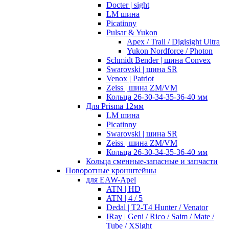
Docter | sight
LM шина
Picatinny
Pulsar & Yukon
Apex / Trail / Digisight Ultra
Yukon Nordforce / Photon
Schmidt Bender | шина Convex
Swarovski | шина SR
Venox | Patriot
Zeiss | шина ZM/VM
Кольца 26-30-34-35-36-40 мм
Для Prisma 12мм
LM шина
Picatinny
Swarovski | шина SR
Zeiss | шина ZM/VM
Кольца 26-30-34-35-36-40 мм
Кольца сменные-запасные и запчасти
Поворотные кронштейны
для EAW-Apel
ATN | HD
ATN | 4 / 5
Dedal | T2-T4 Hunter / Venator
IRay | Geni / Rico / Saim / Mate /
Tube / XSight