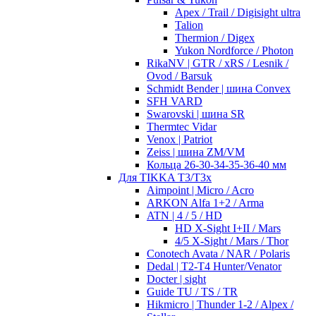
Apex / Trail / Digisight ultra
Talion
Thermion / Digex
Yukon Nordforce / Photon
RikaNV | GTR / xRS / Lesnik /
Ovod / Barsuk
Schmidt Bender | шина Convex
SFH VARD
Swarovski | шина SR
Thermtec Vidar
Venox | Patriot
Zeiss | шина ZM/VM
Кольца 26-30-34-35-36-40 мм
Для TIKKA T3/T3x
Aimpoint | Micro / Acro
ARKON Alfa 1+2 / Arma
ATN | 4 / 5 / HD
HD X-Sight I+II / Mars
4/5 X-Sight / Mars / Thor
Conotech Avata / NAR / Polaris
Dedal | T2-T4 Hunter/Venator
Docter | sight
Guide TU / TS / TR
Hikmicro | Thunder 1-2 / Alpex /