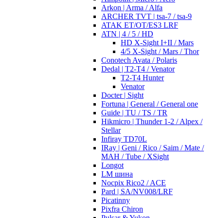
Arkon | Arma / Alfa
ARCHER TVT | tsa-7 / tsa-9
ATAK ET/OT/ES3 LRF
ATN | 4 / 5 / HD
HD X-Sight I+II / Mars
4/5 X-Sight / Mars / Thor
Conotech Avata / Polaris
Dedal | T2-T4 / Venator
T2-T4 Hunter
Venator
Docter | Sight
Fortuna | General / General one
Guide | TU / TS / TR
Hikmicro | Thunder 1-2 / Alpex /
Stellar
Infiray TD70L
IRay | Geni / Rico / Saim / Mate /
MAH / Tube / XSight
Longot
LM шина
Nocpix Rico2 / ACE
Pard | SA/NV008/LRF
Picatinny
Pixfra Chiron
Pulsar & Yukon