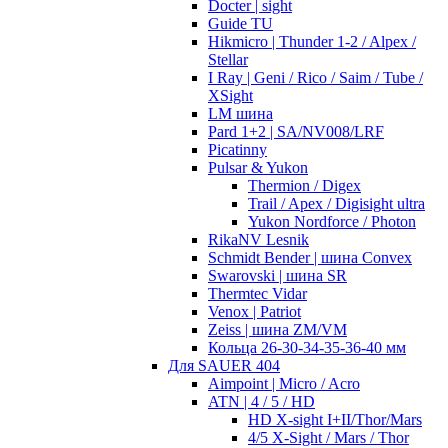
Docter | sight
Guide TU
Hikmicro | Thunder 1-2 / Alpex /
Stellar
I Ray | Geni / Rico / Saim / Tube /
XSight
LM шина
Pard 1+2 | SA/NV008/LRF
Picatinny
Pulsar & Yukon
Thermion / Digex
Trail / Apex / Digisight ultra
Yukon Nordforce / Photon
RikaNV Lesnik
Schmidt Bender | шина Convex
Swarovski | шина SR
Thermtec Vidar
Venox | Patriot
Zeiss | шина ZM/VM
Кольца 26-30-34-35-36-40 мм
Для SAUER 404
Aimpoint | Micro / Acro
ATN | 4 / 5 / HD
HD X-sight I+II/Thor/Mars
4/5 X-Sight / Mars / Thor