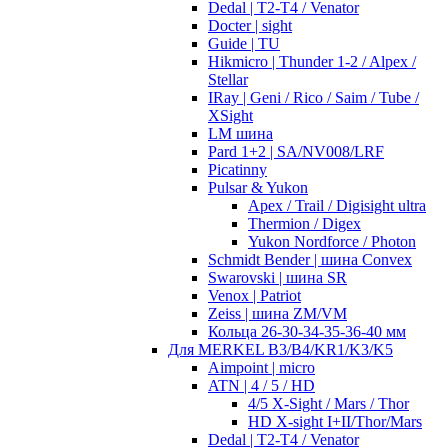
Dedal | T2-T4 / Venator
Docter | sight
Guide | TU
Hikmicro | Thunder 1-2 / Alpex /
Stellar
IRay | Geni / Rico / Saim / Tube /
XSight
LM шина
Pard 1+2 | SA/NV008/LRF
Picatinny
Pulsar & Yukon
Apex / Trail / Digisight ultra
Thermion / Digex
Yukon Nordforce / Photon
Schmidt Bender | шина Convex
Swarovski | шина SR
Venox | Patriot
Zeiss | шина ZM/VM
Кольца 26-30-34-35-36-40 мм
Для MERKEL B3/B4/KR1/K3/K5
Aimpoint | micro
ATN | 4 / 5 / HD
4/5 X-Sight / Mars / Thor
HD X-sight I+II/Thor/Mars
Dedal | T2-T4 / Venator