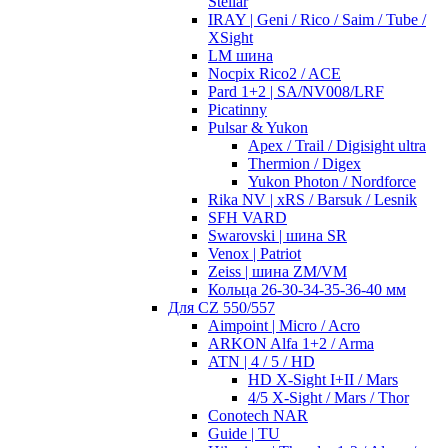
Stellar
IRAY | Geni / Rico / Saim / Tube /
XSight
LM шина
Nocpix Rico2 / ACE
Pard 1+2 | SA/NV008/LRF
Picatinny
Pulsar & Yukon
Apex / Trail / Digisight ultra
Thermion / Digex
Yukon Photon / Nordforce
Rika NV | xRS / Barsuk / Lesnik
SFH VARD
Swarovski | шина SR
Venox | Patriot
Zeiss | шина ZM/VM
Кольца 26-30-34-35-36-40 мм
Для CZ 550/557
Aimpoint | Micro / Acro
ARKON Alfa 1+2 / Arma
ATN | 4 / 5 / HD
HD X-Sight I+II / Mars
4/5 X-Sight / Mars / Thor
Conotech NAR
Guide | TU