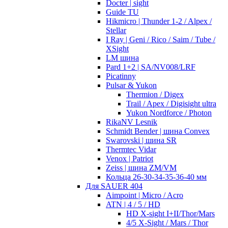
Docter | sight
Guide TU
Hikmicro | Thunder 1-2 / Alpex /
Stellar
I Ray | Geni / Rico / Saim / Tube /
XSight
LM шина
Pard 1+2 | SA/NV008/LRF
Picatinny
Pulsar & Yukon
Thermion / Digex
Trail / Apex / Digisight ultra
Yukon Nordforce / Photon
RikaNV Lesnik
Schmidt Bender | шина Convex
Swarovski | шина SR
Thermtec Vidar
Venox | Patriot
Zeiss | шина ZM/VM
Кольца 26-30-34-35-36-40 мм
Для SAUER 404
Aimpoint | Micro / Acro
ATN | 4 / 5 / HD
HD X-sight I+II/Thor/Mars
4/5 X-Sight / Mars / Thor