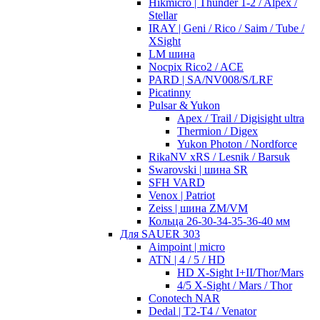
Hikmicro | Thunder 1-2 / Alpex /
Stellar
IRAY | Geni / Rico / Saim / Tube /
XSight
LM шина
Nocpix Rico2 / ACE
PARD | SA/NV008/S/LRF
Picatinny
Pulsar & Yukon
Apex / Trail / Digisight ultra
Thermion / Digex
Yukon Photon / Nordforce
RikaNV xRS / Lesnik / Barsuk
Swarovski | шина SR
SFH VARD
Venox | Patriot
Zeiss | шина ZM/VM
Кольца 26-30-34-35-36-40 мм
Для SAUER 303
Aimpoint | micro
ATN | 4 / 5 / HD
HD X-Sight I+II/Thor/Mars
4/5 X-Sight / Mars / Thor
Conotech NAR
Dedal | T2-T4 / Venator