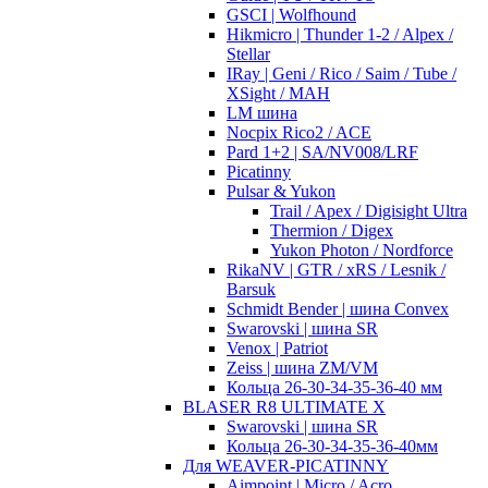
GSCI | Wolfhound
Hikmicro | Thunder 1-2 / Alpex /
Stellar
IRay | Geni / Rico / Saim / Tube /
XSight / MAH
LM шина
Nocpix Rico2 / ACE
Pard 1+2 | SA/NV008/LRF
Picatinny
Pulsar & Yukon
Trail / Apex / Digisight Ultra
Thermion / Digex
Yukon Photon / Nordforce
RikaNV | GTR / xRS / Lesnik /
Barsuk
Schmidt Bender | шина Convex
Swarovski | шина SR
Venox | Patriot
Zeiss | шина ZM/VM
Кольца 26-30-34-35-36-40 мм
BLASER R8 ULTIMATE X
Swarovski | шина SR
Кольца 26-30-34-35-36-40мм
Для WEAVER-PICATINNY
Aimpoint | Micro / Acro