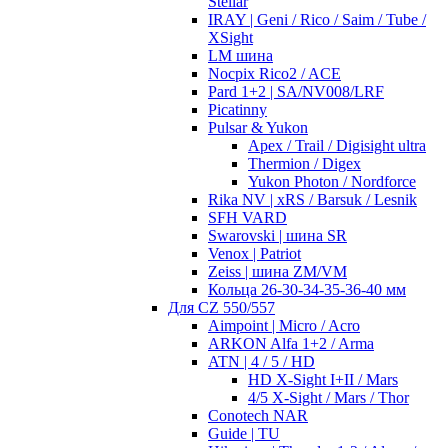
Stellar
IRAY | Geni / Rico / Saim / Tube /
XSight
LM шина
Nocpix Rico2 / ACE
Pard 1+2 | SA/NV008/LRF
Picatinny
Pulsar & Yukon
Apex / Trail / Digisight ultra
Thermion / Digex
Yukon Photon / Nordforce
Rika NV | xRS / Barsuk / Lesnik
SFH VARD
Swarovski | шина SR
Venox | Patriot
Zeiss | шина ZM/VM
Кольца 26-30-34-35-36-40 мм
Для CZ 550/557
Aimpoint | Micro / Acro
ARKON Alfa 1+2 / Arma
ATN | 4 / 5 / HD
HD X-Sight I+II / Mars
4/5 X-Sight / Mars / Thor
Conotech NAR
Guide | TU