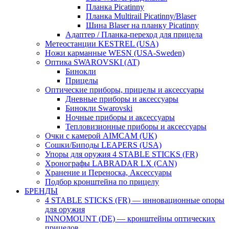
Планка Picatinny
Планка Multirail Picatinny/Blaser
Шина Blaser на планку Picatinny
Адаптер / Планка-переход для прицела
Метеостанции KESTREL (USA)
Ножи карманные WESN (USA-Sweden)
Оптика SWAROVSKI (AT)
Бинокли
Прицелы
Оптические приборы, прицелы и аксессуары
Дневные приборы и аксессуары
Бинокли Swarovski
Ночные приборы и аксессуары
Тепловизионные приборы и аксессуары
Очки с камерой AIMCAM (UK)
Сошки/Биподы LEAPERS (USA)
Упоры для оружия 4 STABLE STICKS (FR)
Хронографы LABRADAR LX (CAN)
Хранение и Переноска, Аксессуары
Подбор кронштейна по прицелу
БРЕНДЫ
4 STABLE STICKS (FR) — инновационные опоры
для оружия
INNOMOUNT (DE) — кронштейны оптических
прицелов