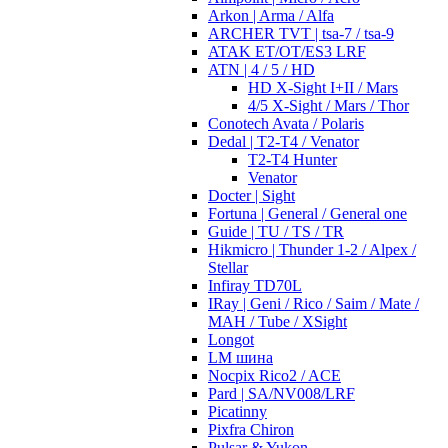
Arkon | Arma / Alfa
ARCHER TVT | tsa-7 / tsa-9
ATAK ET/OT/ES3 LRF
ATN | 4 / 5 / HD
HD X-Sight I+II / Mars
4/5 X-Sight / Mars / Thor
Conotech Avata / Polaris
Dedal | T2-T4 / Venator
T2-T4 Hunter
Venator
Docter | Sight
Fortuna | General / General one
Guide | TU / TS / TR
Hikmicro | Thunder 1-2 / Alpex /
Stellar
Infiray TD70L
IRay | Geni / Rico / Saim / Mate /
MAH / Tube / XSight
Longot
LM шина
Nocpix Rico2 / ACE
Pard | SA/NV008/LRF
Picatinny
Pixfra Chiron
Pulsar & Yukon