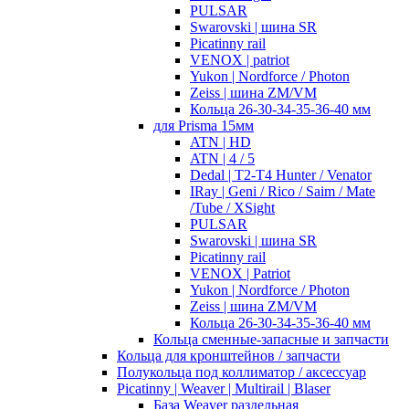
PULSAR
Swarovski | шина SR
Picatinny rail
VENOX | patriot
Yukon | Nordforce / Photon
Zeiss | шина ZM/VM
Кольца 26-30-34-35-36-40 мм
для Prisma 15мм
ATN | HD
ATN | 4 / 5
Dedal | T2-T4 Hunter / Venator
IRay | Geni / Rico / Saim / Mate
/Tube / XSight
PULSAR
Swarovski | шина SR
Picatinny rail
VENOX | Patriot
Yukon | Nordforce / Photon
Zeiss | шина ZM/VM
Кольца 26-30-34-35-36-40 мм
Кольца сменные-запасные и запчасти
Кольца для кронштейнов / запчасти
Полукольца под коллиматор / аксессуар
Picatinny | Weaver | Multirail | Blaser
База Weaver раздельная