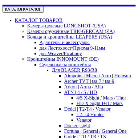
КАТАЛОГ
КАТАЛОГ
КАТАЛОГ ТОВАРОВ
Камеры целевые LONGSHOT (USA)
Камеры оружейные TRIGGERCAM (ZA)
Кольца и кронштейны LEAPERS (USA)
Адаптеры и аксессуары
для Ластохвост/Призма 9-11мм
для Weaver/Picatinny
Кронштейны INNOMOUNT (DE)
Седельные кронштейны
Для BLASER R93/R8
Aimpoint | Micro / Acro | Holosun
Archer TVT | tsa-7 / tsa-9
Arkon | Arma / Alfa
ATN | 4 / 5 / HD
4/5 X-Sight / Mars / Thor
HD X-Sight I+II / Mars
Dedal | T2-T4 / Venator
T2-T4 Hunter
Venator
Docter | sight
Fortuna | General / General One
Guide | TU / TR / TS