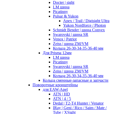
Docter | sight
LM шина
Picatinny
Pulsar & Yukon
Apex / Trail / Digisight Ultra
Yukon Nordforce / Photon
Schmidt Bender | шина Convex
Swarovski | шина SR
Venox | Patriot
Zeiss | шина ZM/VM
Кольца 26-30-34-35-36-40 мм
Для Prisma 12мм
LM шина
Picatinny
Swarovski | шина SR
Zeiss | шина ZM/VM
Кольца 26-30-34-35-36-40 мм
Кольца сменные-запасные и запчасти
Поворотные кронштейны
для EAW-Apel
ATN | HD
ATN | 4 / 5
Dedal | T2-T4 Hunter / Venator
IRay | Geni / Rico / Saim / Mate /
Tube / XSight