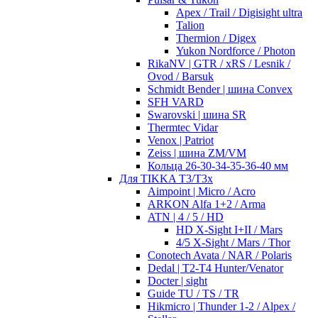
Apex / Trail / Digisight ultra
Talion
Thermion / Digex
Yukon Nordforce / Photon
RikaNV | GTR / xRS / Lesnik /
Ovod / Barsuk
Schmidt Bender | шина Convex
SFH VARD
Swarovski | шина SR
Thermtec Vidar
Venox | Patriot
Zeiss | шина ZM/VM
Кольца 26-30-34-35-36-40 мм
Для TIKKA T3/T3x
Aimpoint | Micro / Acro
ARKON Alfa 1+2 / Arma
ATN | 4 / 5 / HD
HD X-Sight I+II / Mars
4/5 X-Sight / Mars / Thor
Conotech Avata / NAR / Polaris
Dedal | T2-T4 Hunter/Venator
Docter | sight
Guide TU / TS / TR
Hikmicro | Thunder 1-2 / Alpex /