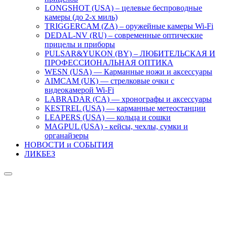
LONGSHOT (USA) – целевые беспроводные
камеры (до 2-х миль)
TRIGGERCAM (ZA) – оружейные камеры Wi-Fi
DEDAL-NV (RU) – современные оптические
прицелы и приборы
PULSAR&YUKON (BY) – ЛЮБИТЕЛЬСКАЯ И
ПРОФЕССИОНАЛЬНАЯ ОПТИКА
WESN (USA) — Карманные ножи и аксессуары
AIMCAM (UK) — стрелковые очки с
видеокамерой Wi-Fi
LABRADAR (CA) — хронографы и аксессуары
KESTREL (USA) — карманные метеостанции
LEAPERS (USA) — кольца и сошки
MAGPUL (USA) - кейсы, чехлы, сумки и
органайзеры
НОВОСТИ и СОБЫТИЯ
ЛИКБЕЗ