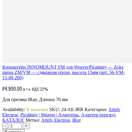
Кронштейн INNOMOUNT FM для Weaver/Picatinny — Zeiss
шина ZM/VM — сдвижная опора, высота 15мм (арт. 56-VM-
15-00-200)
₽
4,900.00
в т.ч. НДС 22%
Для призмы IRay, Длинна 70 мм
Availability:
В наличии
SKU:
24-AE-IRR
Категории:
Artelv
Electron
,
Picatinny | Weaver | Адаптеры
,
Адаптер переход
,
КАТАЛОГ
Метки:
Artelv Electron
,
iRay
-
+