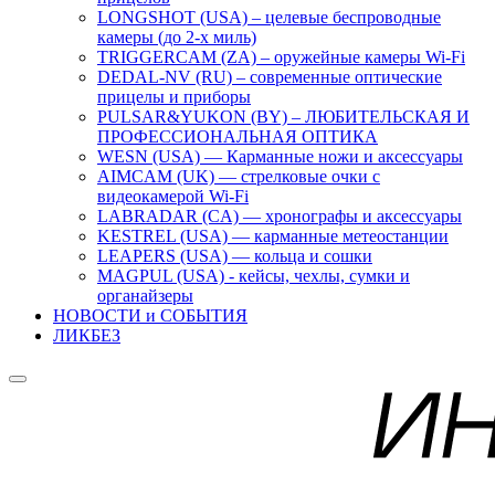
LONGSHOT (USA) – целевые беспроводные
камеры (до 2-х миль)
TRIGGERCAM (ZA) – оружейные камеры Wi-Fi
DEDAL-NV (RU) – современные оптические
прицелы и приборы
PULSAR&YUKON (BY) – ЛЮБИТЕЛЬСКАЯ И
ПРОФЕССИОНАЛЬНАЯ ОПТИКА
WESN (USA) — Карманные ножи и аксессуары
AIMCAM (UK) — стрелковые очки с
видеокамерой Wi-Fi
LABRADAR (CA) — хронографы и аксессуары
KESTREL (USA) — карманные метеостанции
LEAPERS (USA) — кольца и сошки
MAGPUL (USA) - кейсы, чехлы, сумки и
органайзеры
НОВОСТИ и СОБЫТИЯ
ЛИКБЕЗ