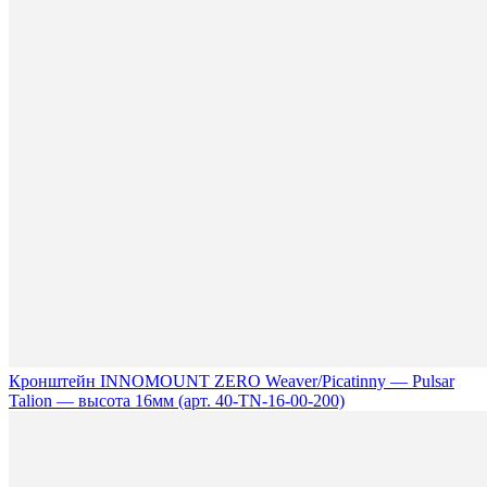
Кронштейн INNOMOUNT ZERO Weaver/Picatinny — Pulsar
Talion — высота 16мм (арт. 40-TN-16-00-200)