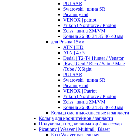
PULSAR
Swarovski | шина SR
Picatinny rail
VENOX | patriot
Yukon | Nordforce / Photon
Zeiss | шина ZM/VM
Кольца 26-30-34-35-36-40 мм
для Prisma 15мм
ATN | HD
ATN | 4 / 5
Dedal | T2-T4 Hunter / Venator
IRay | Geni / Rico / Saim / Mate
/Tube / XSight
PULSAR
Swarovski | шина SR
Picatinny rail
VENOX | Patriot
Yukon | Nordforce / Photon
Zeiss | шина ZM/VM
Кольца 26-30-34-35-36-40 мм
Кольца сменные-запасные и запчасти
Кольца для кронштейнов / запчасти
Полукольца под коллиматор / аксессуар
Picatinny | Weaver | Multirail | Blaser
База Weaver раздельная