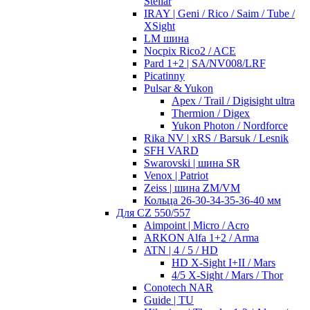
Stellar
IRAY | Geni / Rico / Saim / Tube /
XSight
LM шина
Nocpix Rico2 / ACE
Pard 1+2 | SA/NV008/LRF
Picatinny
Pulsar & Yukon
Apex / Trail / Digisight ultra
Thermion / Digex
Yukon Photon / Nordforce
Rika NV | xRS / Barsuk / Lesnik
SFH VARD
Swarovski | шина SR
Venox | Patriot
Zeiss | шина ZM/VM
Кольца 26-30-34-35-36-40 мм
Для CZ 550/557
Aimpoint | Micro / Acro
ARKON Alfa 1+2 / Arma
ATN | 4 / 5 / HD
HD X-Sight I+II / Mars
4/5 X-Sight / Mars / Thor
Conotech NAR
Guide | TU