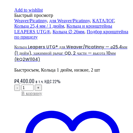
Add to wishlist
Быстрый просмотр
Weaver/Picatinny
,
для Weaver/Picatinny
,
КАТАЛОГ
,
Кольца 25,4 мм / 1 дюйм
,
Кольца и кронштейны
LEAPERS UTG®
,
Кольца ∅ 26мм
,
Подбор кронштейна
по прицелу
Кольца Leapers UTG® для Weaver/Picatinny — ⌀25,4мм
(1 дюйм), зажимной рычаг QD, 2 части — высота 10мм
(RQ2W1104)
Быстросъем, Кольца 1 дюйм, низкие, 2 шт
₽
4,400.00
в т.ч. НДС 22%
-
+
В корзину