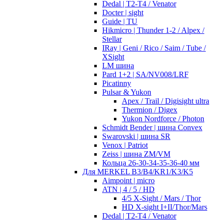
Dedal | T2-T4 / Venator
Docter | sight
Guide | TU
Hikmicro | Thunder 1-2 / Alpex /
Stellar
IRay | Geni / Rico / Saim / Tube /
XSight
LM шина
Pard 1+2 | SA/NV008/LRF
Picatinny
Pulsar & Yukon
Apex / Trail / Digisight ultra
Thermion / Digex
Yukon Nordforce / Photon
Schmidt Bender | шина Convex
Swarovski | шина SR
Venox | Patriot
Zeiss | шина ZM/VM
Кольца 26-30-34-35-36-40 мм
Для MERKEL B3/B4/KR1/K3/K5
Aimpoint | micro
ATN | 4 / 5 / HD
4/5 X-Sight / Mars / Thor
HD X-sight I+II/Thor/Mars
Dedal | T2-T4 / Venator