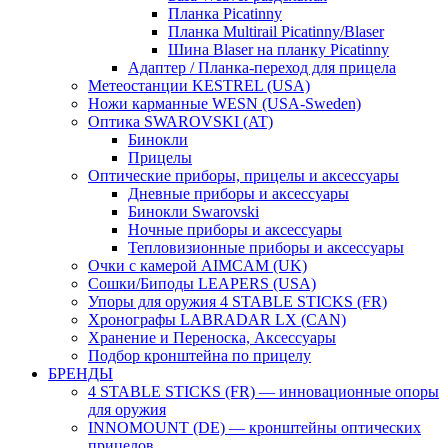
Планка Picatinny
Планка Multirail Picatinny/Blaser
Шина Blaser на планку Picatinny
Адаптер / Планка-переход для прицела
Метеостанции KESTREL (USA)
Ножи карманные WESN (USA-Sweden)
Оптика SWAROVSKI (AT)
Бинокли
Прицелы
Оптические приборы, прицелы и аксессуары
Дневные приборы и аксессуары
Бинокли Swarovski
Ночные приборы и аксессуары
Тепловизионные приборы и аксессуары
Очки с камерой AIMCAM (UK)
Сошки/Биподы LEAPERS (USA)
Упоры для оружия 4 STABLE STICKS (FR)
Хронографы LABRADAR LX (CAN)
Хранение и Переноска, Аксессуары
Подбор кронштейна по прицелу
БРЕНДЫ
4 STABLE STICKS (FR) — инновационные опоры
для оружия
INNOMOUNT (DE) — кронштейны оптических
прицелов