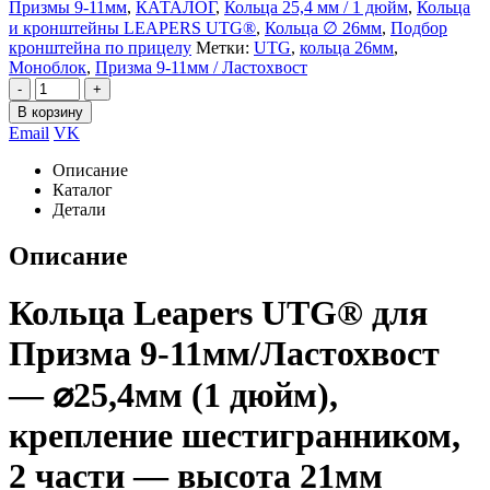
Призмы 9-11мм
,
КАТАЛОГ
,
Кольца 25,4 мм / 1 дюйм
,
Кольца
и кронштейны LEAPERS UTG®
,
Кольца ∅ 26мм
,
Подбор
кронштейна по прицелу
Метки:
UTG
,
кольца 26мм
,
Моноблок
,
Призма 9-11мм / Ластохвост
-
+
В корзину
Email
VK
Описание
Каталог
Детали
Описание
Кольца Leapers UTG® для
Призма 9-11мм/Ластохвост
— ⌀25,4мм (1 дюйм),
крепление шестигранником,
2 части — высота 21мм