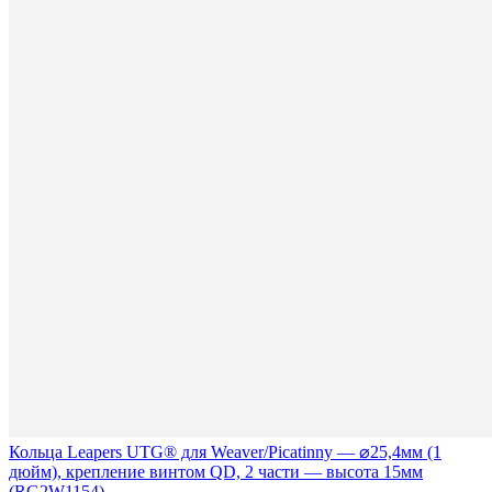
Кольца Leapers UTG® для Weaver/Picatinny — ⌀25,4мм (1
дюйм), крепление винтом QD, 2 части — высота 15мм
(RG2W1154)