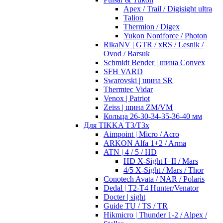
Apex / Trail / Digisight ultra
Talion
Thermion / Digex
Yukon Nordforce / Photon
RikaNV | GTR / xRS / Lesnik /
Ovod / Barsuk
Schmidt Bender | шина Convex
SFH VARD
Swarovski | шина SR
Thermtec Vidar
Venox | Patriot
Zeiss | шина ZM/VM
Кольца 26-30-34-35-36-40 мм
Для TIKKA T3/T3x
Aimpoint | Micro / Acro
ARKON Alfa 1+2 / Arma
ATN | 4 / 5 / HD
HD X-Sight I+II / Mars
4/5 X-Sight / Mars / Thor
Conotech Avata / NAR / Polaris
Dedal | T2-T4 Hunter/Venator
Docter | sight
Guide TU / TS / TR
Hikmicro | Thunder 1-2 / Alpex /