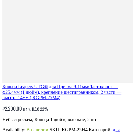
Кольца Leapers UTG® для Призма 9-11мм/Ластохвост —
⌀25,4мм (1 дюйм), крепление шестигранником, 2 части —
высота 14мм ( RGPM-25M4)
₽
2,200.00
в т.ч. НДС 22%
Небыстросъем, Кольца 1 дюйм, высокие, 2 шт
Availability:
В наличии
SKU:
RGPM-25H4
Категорий:
для