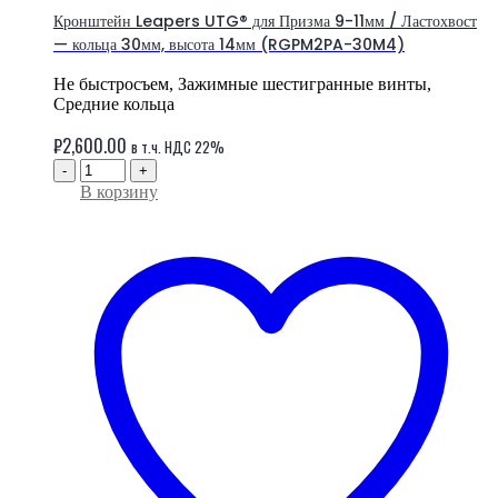
Кронштейн Leapers UTG® для Призма 9-11мм / Ластохвост
— кольца 30мм, высота 14мм (RGPM2PA-30M4)
Не быстросъем, Зажимные шестигранные винты,
Средние кольца
₽
2,600.00
в т.ч. НДС 22%
-
+
В корзину