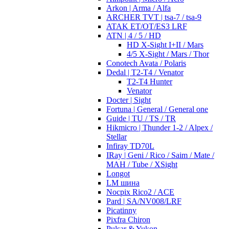
Arkon | Arma / Alfa
ARCHER TVT | tsa-7 / tsa-9
ATAK ET/OT/ES3 LRF
ATN | 4 / 5 / HD
HD X-Sight I+II / Mars
4/5 X-Sight / Mars / Thor
Conotech Avata / Polaris
Dedal | T2-T4 / Venator
T2-T4 Hunter
Venator
Docter | Sight
Fortuna | General / General one
Guide | TU / TS / TR
Hikmicro | Thunder 1-2 / Alpex /
Stellar
Infiray TD70L
IRay | Geni / Rico / Saim / Mate /
MAH / Tube / XSight
Longot
LM шина
Nocpix Rico2 / ACE
Pard | SA/NV008/LRF
Picatinny
Pixfra Chiron
Pulsar & Yukon