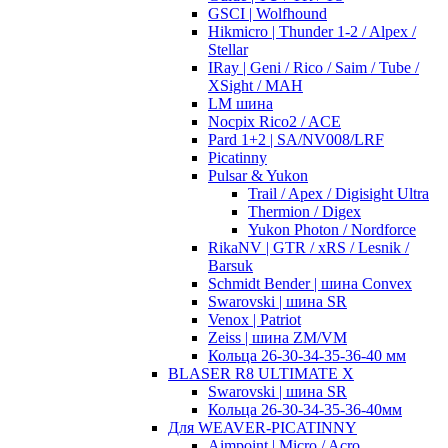
GSCI | Wolfhound
Hikmicro | Thunder 1-2 / Alpex /
Stellar
IRay | Geni / Rico / Saim / Tube /
XSight / MAH
LM шина
Nocpix Rico2 / ACE
Pard 1+2 | SA/NV008/LRF
Picatinny
Pulsar & Yukon
Trail / Apex / Digisight Ultra
Thermion / Digex
Yukon Photon / Nordforce
RikaNV | GTR / xRS / Lesnik /
Barsuk
Schmidt Bender | шина Convex
Swarovski | шина SR
Venox | Patriot
Zeiss | шина ZM/VM
Кольца 26-30-34-35-36-40 мм
BLASER R8 ULTIMATE X
Swarovski | шина SR
Кольца 26-30-34-35-36-40мм
Для WEAVER-PICATINNY
Aimpoint | Micro / Acro