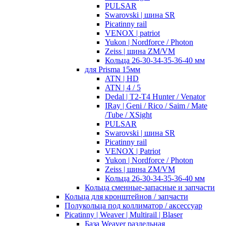
PULSAR
Swarovski | шина SR
Picatinny rail
VENOX | patriot
Yukon | Nordforce / Photon
Zeiss | шина ZM/VM
Кольца 26-30-34-35-36-40 мм
для Prisma 15мм
ATN | HD
ATN | 4 / 5
Dedal | T2-T4 Hunter / Venator
IRay | Geni / Rico / Saim / Mate
/Tube / XSight
PULSAR
Swarovski | шина SR
Picatinny rail
VENOX | Patriot
Yukon | Nordforce / Photon
Zeiss | шина ZM/VM
Кольца 26-30-34-35-36-40 мм
Кольца сменные-запасные и запчасти
Кольца для кронштейнов / запчасти
Полукольца под коллиматор / аксессуар
Picatinny | Weaver | Multirail | Blaser
База Weaver раздельная