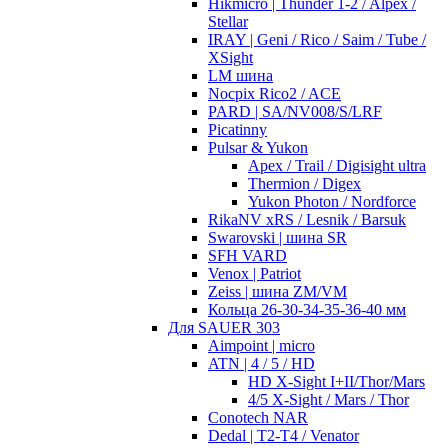
Hikmicro | Thunder 1-2 / Alpex /
Stellar
IRAY | Geni / Rico / Saim / Tube /
XSight
LM шина
Nocpix Rico2 / ACE
PARD | SA/NV008/S/LRF
Picatinny
Pulsar & Yukon
Apex / Trail / Digisight ultra
Thermion / Digex
Yukon Photon / Nordforce
RikaNV xRS / Lesnik / Barsuk
Swarovski | шина SR
SFH VARD
Venox | Patriot
Zeiss | шина ZM/VM
Кольца 26-30-34-35-36-40 мм
Для SAUER 303
Aimpoint | micro
ATN | 4 / 5 / HD
HD X-Sight I+II/Thor/Mars
4/5 X-Sight / Mars / Thor
Conotech NAR
Dedal | T2-T4 / Venator