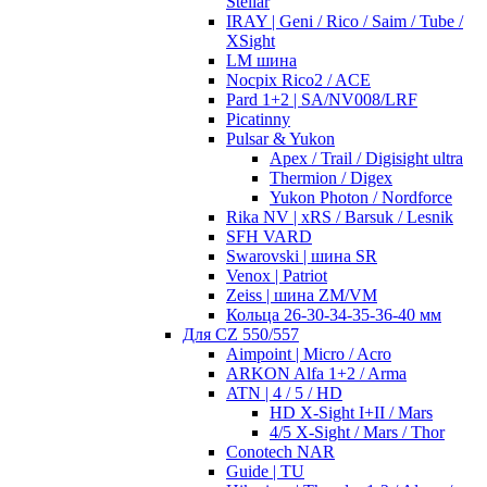
Stellar
IRAY | Geni / Rico / Saim / Tube /
XSight
LM шина
Nocpix Rico2 / ACE
Pard 1+2 | SA/NV008/LRF
Picatinny
Pulsar & Yukon
Apex / Trail / Digisight ultra
Thermion / Digex
Yukon Photon / Nordforce
Rika NV | xRS / Barsuk / Lesnik
SFH VARD
Swarovski | шина SR
Venox | Patriot
Zeiss | шина ZM/VM
Кольца 26-30-34-35-36-40 мм
Для CZ 550/557
Aimpoint | Micro / Acro
ARKON Alfa 1+2 / Arma
ATN | 4 / 5 / HD
HD X-Sight I+II / Mars
4/5 X-Sight / Mars / Thor
Conotech NAR
Guide | TU