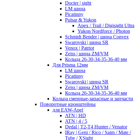
Docter | sight
LM шина
Picatinny
Pulsar & Yukon
Apex / Trail / Digisight Ultra
Yukon Nordforce / Photon
Schmidt Bender | шина Convex
Swarovski | шина SR
Venox | Patriot
Zeiss | шина ZM/VM
Кольца 26-30-34-35-36-40 мм
Для Prisma 12мм
LM шина
Picatinny
Swarovski | шина SR
Zeiss | шина ZM/VM
Кольца 26-30-34-35-36-40 мм
Кольца сменные-запасные и запчасти
Поворотные кронштейны
для EAW-Apel
ATN | HD
ATN | 4 / 5
Dedal | T2-T4 Hunter / Venator
IRay | Geni / Rico / Saim / Mate /
Tube / XSight