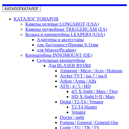
КАТАЛОГ
КАТАЛОГ
КАТАЛОГ ТОВАРОВ
Камеры целевые LONGSHOT (USA)
Камеры оружейные TRIGGERCAM (ZA)
Кольца и кронштейны LEAPERS (USA)
Адаптеры и аксессуары
для Ластохвост/Призма 9-11мм
для Weaver/Picatinny
Кронштейны INNOMOUNT (DE)
Седельные кронштейны
Для BLASER R93/R8
Aimpoint | Micro / Acro | Holosun
Archer TVT | tsa-7 / tsa-9
Arkon | Arma / Alfa
ATN | 4 / 5 / HD
4/5 X-Sight / Mars / Thor
HD X-Sight I+II / Mars
Dedal | T2-T4 / Venator
T2-T4 Hunter
Venator
Docter | sight
Fortuna | General / General One
Guide | TU / TR / TS