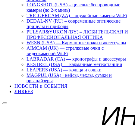
LONGSHOT (USA) – целевые беспроводные
камеры (до 2-х миль)
TRIGGERCAM (ZA) – оружейные камеры Wi-Fi
DEDAL-NV (RU) – современные оптические
прицелы и приборы
PULSAR&YUKON (BY) – ЛЮБИТЕЛЬСКАЯ И
ПРОФЕССИОНАЛЬНАЯ ОПТИКА
WESN (USA) — Карманные ножи и аксессуары
AIMCAM (UK) — стрелковые очки с
видеокамерой Wi-Fi
LABRADAR (CA) — хронографы и аксессуары
KESTREL (USA) — карманные метеостанции
LEAPERS (USA) — кольца и сошки
MAGPUL (USA) - кейсы, чехлы, сумки и
органайзеры
НОВОСТИ и СОБЫТИЯ
ЛИКБЕЗ