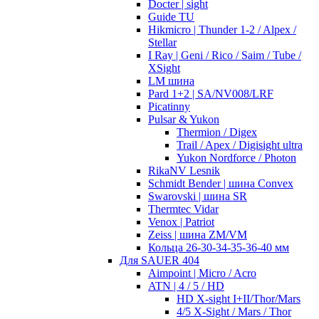
Docter | sight
Guide TU
Hikmicro | Thunder 1-2 / Alpex /
Stellar
I Ray | Geni / Rico / Saim / Tube /
XSight
LM шина
Pard 1+2 | SA/NV008/LRF
Picatinny
Pulsar & Yukon
Thermion / Digex
Trail / Apex / Digisight ultra
Yukon Nordforce / Photon
RikaNV Lesnik
Schmidt Bender | шина Convex
Swarovski | шина SR
Thermtec Vidar
Venox | Patriot
Zeiss | шина ZM/VM
Кольца 26-30-34-35-36-40 мм
Для SAUER 404
Aimpoint | Micro / Acro
ATN | 4 / 5 / HD
HD X-sight I+II/Thor/Mars
4/5 X-Sight / Mars / Thor