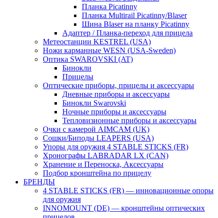
Планка Picatinny
Планка Multirail Picatinny/Blaser
Шина Blaser на планку Picatinny
Адаптер / Планка-переход для прицела
Метеостанции KESTREL (USA)
Ножи карманные WESN (USA-Sweden)
Оптика SWAROVSKI (AT)
Бинокли
Прицелы
Оптические приборы, прицелы и аксессуары
Дневные приборы и аксессуары
Бинокли Swarovski
Ночные приборы и аксессуары
Тепловизионные приборы и аксессуары
Очки с камерой AIMCAM (UK)
Сошки/Биподы LEAPERS (USA)
Упоры для оружия 4 STABLE STICKS (FR)
Хронографы LABRADAR LX (CAN)
Хранение и Переноска, Аксессуары
Подбор кронштейна по прицелу
БРЕНДЫ
4 STABLE STICKS (FR) — инновационные опоры
для оружия
INNOMOUNT (DE) — кронштейны оптических
прицелов