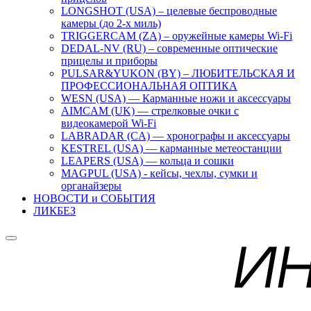
LONGSHOT (USA) – целевые беспроводные
камеры (до 2-х миль)
TRIGGERCAM (ZA) – оружейные камеры Wi-Fi
DEDAL-NV (RU) – современные оптические
прицелы и приборы
PULSAR&YUKON (BY) – ЛЮБИТЕЛЬСКАЯ И
ПРОФЕССИОНАЛЬНАЯ ОПТИКА
WESN (USA) — Карманные ножи и аксессуары
AIMCAM (UK) — стрелковые очки с
видеокамерой Wi-Fi
LABRADAR (CA) — хронографы и аксессуары
KESTREL (USA) — карманные метеостанции
LEAPERS (USA) — кольца и сошки
MAGPUL (USA) - кейсы, чехлы, сумки и
органайзеры
НОВОСТИ и СОБЫТИЯ
ЛИКБЕЗ