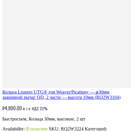
Кольца Leapers UTG® для Weaver/Picatinny — ⌀30мм,
зажимной рычаг QD, 2 части — высота 10мм (RQ2W3104)
₽
4,900.00
в т.ч. НДС 22%
Быстросъем, Кольца 30мм, высокие, 2 шт
Availability:
В наличии
SKU:
RQ2W3224
Категорий: