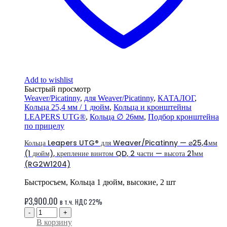
Add to wishlist
Быстрый просмотр
Weaver/Picatinny
,
для Weaver/Picatinny
,
КАТАЛОГ
,
Кольца 25,4 мм / 1 дюйм
,
Кольца и кронштейны
LEAPERS UTG®
,
Кольца ∅ 26мм
,
Подбор кронштейна
по прицелу
Кольца Leapers UTG® для Weaver/Picatinny — ⌀25,4мм
(1 дюйм), крепление винтом QD, 2 части — высота 21мм
(RG2W1204)
Быстросъем, Кольца 1 дюйм, высокие, 2 шт
₽
3,900.00
в т.ч. НДС 22%
-
+
В корзину