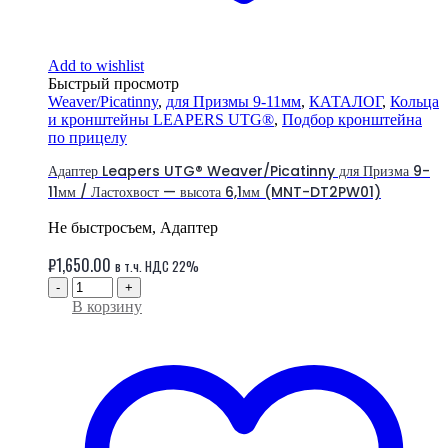
Add to wishlist
Быстрый просмотр
Weaver/Picatinny
,
для Призмы 9-11мм
,
КАТАЛОГ
,
Кольца
и кронштейны LEAPERS UTG®
,
Подбор кронштейна
по прицелу
Адаптер Leapers UTG® Weaver/Picatinny для Призма 9-
11мм / Ластохвост — высота 6,1мм (MNT-DT2PW01)
Не быстросъем, Адаптер
₽
1,650.00
в т.ч. НДС 22%
-
+
В корзину