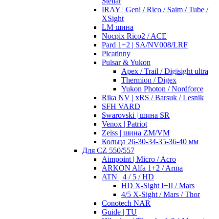
Stellar
IRAY | Geni / Rico / Saim / Tube /
XSight
LM шина
Nocpix Rico2 / ACE
Pard 1+2 | SA/NV008/LRF
Picatinny
Pulsar & Yukon
Apex / Trail / Digisight ultra
Thermion / Digex
Yukon Photon / Nordforce
Rika NV | xRS / Barsuk / Lesnik
SFH VARD
Swarovski | шина SR
Venox | Patriot
Zeiss | шина ZM/VM
Кольца 26-30-34-35-36-40 мм
Для CZ 550/557
Aimpoint | Micro / Acro
ARKON Alfa 1+2 / Arma
ATN | 4 / 5 / HD
HD X-Sight I+II / Mars
4/5 X-Sight / Mars / Thor
Conotech NAR
Guide | TU