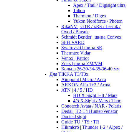
Apex / Trail / Digisight ultra
Talion
Thermion / Digex
Yukon Nordforce / Photon
RikaNV | GTR / xRS / Lesnik /
Ovod / Barsuk
Schmidt Bender | шина Convex
SFH VARD
Swarovski | шина SR
Thermtec Vidar
Venox | Patriot
Zeiss | шина ZM/VM
Кольца 26-30-34-35-36-40 мм
Для TIKKA T3/T3x
Aimpoint | Micro / Acro
ARKON Alfa 1+2 / Arma
ATN | 4 / 5 / HD
HD X-Sight I+II / Mars
4/5 X-Sight / Mars / Thor
Conotech Avata / NAR / Polaris
Dedal | T2-T4 Hunter/Venator
Docter | sight
Guide TU / TS / TR
Hikmicro | Thunder 1-2 / Alpex /