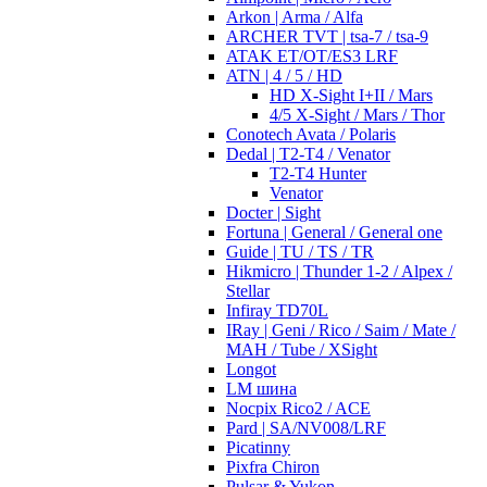
Arkon | Arma / Alfa
ARCHER TVT | tsa-7 / tsa-9
ATAK ET/OT/ES3 LRF
ATN | 4 / 5 / HD
HD X-Sight I+II / Mars
4/5 X-Sight / Mars / Thor
Conotech Avata / Polaris
Dedal | T2-T4 / Venator
T2-T4 Hunter
Venator
Docter | Sight
Fortuna | General / General one
Guide | TU / TS / TR
Hikmicro | Thunder 1-2 / Alpex /
Stellar
Infiray TD70L
IRay | Geni / Rico / Saim / Mate /
MAH / Tube / XSight
Longot
LM шина
Nocpix Rico2 / ACE
Pard | SA/NV008/LRF
Picatinny
Pixfra Chiron
Pulsar & Yukon