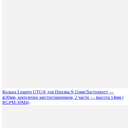
Кольца Leapers UTG® для Призма 9-11мм/Ластохвост —
⌀30мм, крепление шестигранником, 2 части — высота 14мм (
RGPM-30M4)