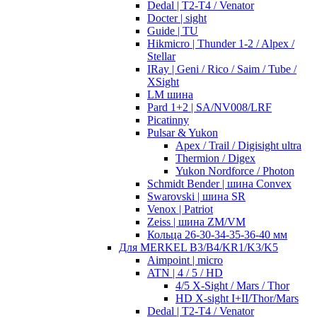
Dedal | T2-T4 / Venator
Docter | sight
Guide | TU
Hikmicro | Thunder 1-2 / Alpex /
Stellar
IRay | Geni / Rico / Saim / Tube /
XSight
LM шина
Pard 1+2 | SA/NV008/LRF
Picatinny
Pulsar & Yukon
Apex / Trail / Digisight ultra
Thermion / Digex
Yukon Nordforce / Photon
Schmidt Bender | шина Convex
Swarovski | шина SR
Venox | Patriot
Zeiss | шина ZM/VM
Кольца 26-30-34-35-36-40 мм
Для MERKEL B3/B4/KR1/K3/K5
Aimpoint | micro
ATN | 4 / 5 / HD
4/5 X-Sight / Mars / Thor
HD X-sight I+II/Thor/Mars
Dedal | T2-T4 / Venator