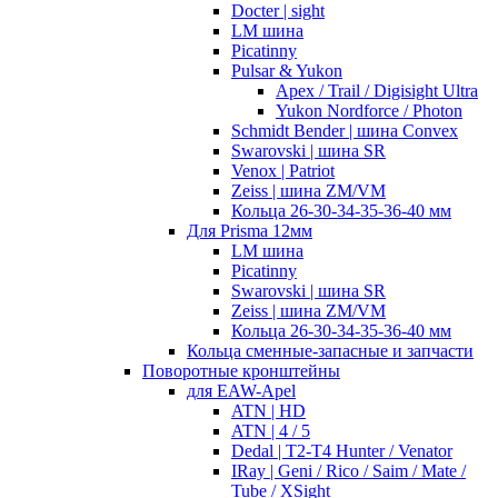
Docter | sight
LM шина
Picatinny
Pulsar & Yukon
Apex / Trail / Digisight Ultra
Yukon Nordforce / Photon
Schmidt Bender | шина Convex
Swarovski | шина SR
Venox | Patriot
Zeiss | шина ZM/VM
Кольца 26-30-34-35-36-40 мм
Для Prisma 12мм
LM шина
Picatinny
Swarovski | шина SR
Zeiss | шина ZM/VM
Кольца 26-30-34-35-36-40 мм
Кольца сменные-запасные и запчасти
Поворотные кронштейны
для EAW-Apel
ATN | HD
ATN | 4 / 5
Dedal | T2-T4 Hunter / Venator
IRay | Geni / Rico / Saim / Mate /
Tube / XSight