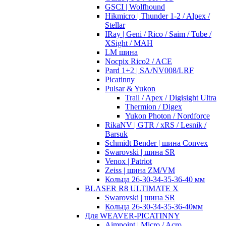
GSCI | Wolfhound
Hikmicro | Thunder 1-2 / Alpex /
Stellar
IRay | Geni / Rico / Saim / Tube /
XSight / MAH
LM шина
Nocpix Rico2 / ACE
Pard 1+2 | SA/NV008/LRF
Picatinny
Pulsar & Yukon
Trail / Apex / Digisight Ultra
Thermion / Digex
Yukon Photon / Nordforce
RikaNV | GTR / xRS / Lesnik /
Barsuk
Schmidt Bender | шина Convex
Swarovski | шина SR
Venox | Patriot
Zeiss | шина ZM/VM
Кольца 26-30-34-35-36-40 мм
BLASER R8 ULTIMATE X
Swarovski | шина SR
Кольца 26-30-34-35-36-40мм
Для WEAVER-PICATINNY
Aimpoint | Micro / Acro