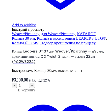
Add to wishlist
Быстрый просмотр
Weaver/Picatinny
,
для Weaver/Picatinny
,
КАТАЛОГ
,
Кольца 30 мм
,
Кольца и кронштейны LEAPERS UTG®
,
Кольца ∅ 30мм
,
Подбор кронштейна по прицелу
Кольца Leapers UTG® для Weaver/Picatinny — ⌀30мм,
крепление винтом QD Twist, 2 части — высота 22мм
(RG2W3224)
Быстросъем, Кольца 30мм, высокие, 2 шт
₽
3,900.00
в т.ч. НДС 22%
-
+
В корзину