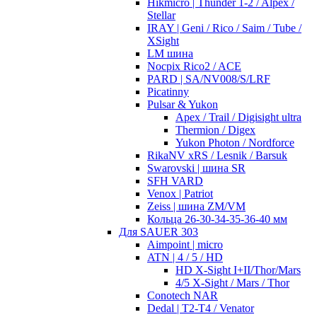
Hikmicro | Thunder 1-2 / Alpex /
Stellar
IRAY | Geni / Rico / Saim / Tube /
XSight
LM шина
Nocpix Rico2 / ACE
PARD | SA/NV008/S/LRF
Picatinny
Pulsar & Yukon
Apex / Trail / Digisight ultra
Thermion / Digex
Yukon Photon / Nordforce
RikaNV xRS / Lesnik / Barsuk
Swarovski | шина SR
SFH VARD
Venox | Patriot
Zeiss | шина ZM/VM
Кольца 26-30-34-35-36-40 мм
Для SAUER 303
Aimpoint | micro
ATN | 4 / 5 / HD
HD X-Sight I+II/Thor/Mars
4/5 X-Sight / Mars / Thor
Conotech NAR
Dedal | T2-T4 / Venator