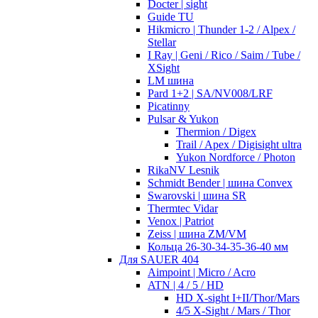
Docter | sight
Guide TU
Hikmicro | Thunder 1-2 / Alpex /
Stellar
I Ray | Geni / Rico / Saim / Tube /
XSight
LM шина
Pard 1+2 | SA/NV008/LRF
Picatinny
Pulsar & Yukon
Thermion / Digex
Trail / Apex / Digisight ultra
Yukon Nordforce / Photon
RikaNV Lesnik
Schmidt Bender | шина Convex
Swarovski | шина SR
Thermtec Vidar
Venox | Patriot
Zeiss | шина ZM/VM
Кольца 26-30-34-35-36-40 мм
Для SAUER 404
Aimpoint | Micro / Acro
ATN | 4 / 5 / HD
HD X-sight I+II/Thor/Mars
4/5 X-Sight / Mars / Thor