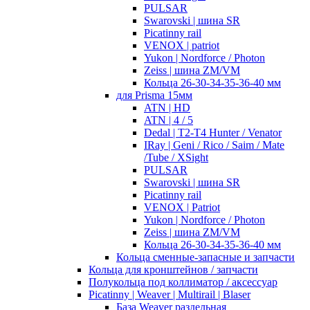
PULSAR
Swarovski | шина SR
Picatinny rail
VENOX | patriot
Yukon | Nordforce / Photon
Zeiss | шина ZM/VM
Кольца 26-30-34-35-36-40 мм
для Prisma 15мм
ATN | HD
ATN | 4 / 5
Dedal | T2-T4 Hunter / Venator
IRay | Geni / Rico / Saim / Mate
/Tube / XSight
PULSAR
Swarovski | шина SR
Picatinny rail
VENOX | Patriot
Yukon | Nordforce / Photon
Zeiss | шина ZM/VM
Кольца 26-30-34-35-36-40 мм
Кольца сменные-запасные и запчасти
Кольца для кронштейнов / запчасти
Полукольца под коллиматор / аксессуар
Picatinny | Weaver | Multirail | Blaser
База Weaver раздельная