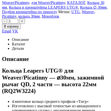
Weaver/Picatinny
,
для Weaver/Picatinny
,
КАТАЛОГ
,
Кольца 30
мм
,
Кольца и кронштейны LEAPERS UTG®
,
Кольца ∅ 30мм
,
Подбор кронштейна по прицелу
Метки:
UTG
,
Weaver-
Picatinny
,
кольца 30мм
,
Моноблок
-
+
В корзину
Email
VK
Описание
Каталог
Детали
Описание
Кольца Leapers UTG® для
Weaver/Picatinny — ⌀30мм, зажимной
рычаг QD, 2 части — высота 22мм
(RQ2W3224)
4-винтовое кольцо среднего профиля «Тигр»
Изготовлено с высокой точностью из авиационного
алюминиевого сплава с анодированным черным