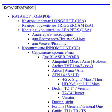
КАТАЛОГ
КАТАЛОГ
КАТАЛОГ ТОВАРОВ
Камеры целевые LONGSHOT (USA)
Камеры оружейные TRIGGERCAM (ZA)
Кольца и кронштейны LEAPERS (USA)
Адаптеры и аксессуары
для Ластохвост/Призма 9-11мм
для Weaver/Picatinny
Кронштейны INNOMOUNT (DE)
Седельные кронштейны
Для BLASER R93/R8
Aimpoint | Micro / Acro | Holosun
Archer TVT | tsa-7 / tsa-9
Arkon | Arma / Alfa
ATN | 4 / 5 / HD
4/5 X-Sight / Mars / Thor
HD X-Sight I+II / Mars
Dedal | T2-T4 / Venator
T2-T4 Hunter
Venator
Docter | sight
Fortuna | General / General One
Guide | TU / TR / TS