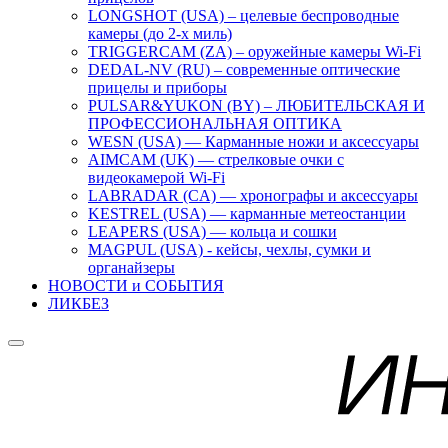
LONGSHOT (USA) – целевые беспроводные
камеры (до 2-х миль)
TRIGGERCAM (ZA) – оружейные камеры Wi-Fi
DEDAL-NV (RU) – современные оптические
прицелы и приборы
PULSAR&YUKON (BY) – ЛЮБИТЕЛЬСКАЯ И
ПРОФЕССИОНАЛЬНАЯ ОПТИКА
WESN (USA) — Карманные ножи и аксессуары
AIMCAM (UK) — стрелковые очки с
видеокамерой Wi-Fi
LABRADAR (CA) — хронографы и аксессуары
KESTREL (USA) — карманные метеостанции
LEAPERS (USA) — кольца и сошки
MAGPUL (USA) - кейсы, чехлы, сумки и
органайзеры
НОВОСТИ и СОБЫТИЯ
ЛИКБЕЗ