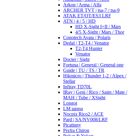
Arkon | Arma / Alfa
ARCHER TVT | tsa-7 / tsa-9
ATAK ET/OT/ES3 LRF
ATN | 4 / 5 / HD
HD X-Sight I+II / Mars
4/5 X-Sight / Mars / Thor
Conotech Avata / Polaris
Dedal | T2-T4 / Venator
T2-T4 Hunter
Venator
Docter | Sight
Fortuna | General / General one
Guide | TU / TS / TR
Hikmicro | Thunder 1-2 / Alpex /
Stellar
Infiray TD70L
IRay | Geni / Rico / Saim / Mate /
MAH / Tube / XSight
Longot
LM шина
Nocpix Rico2 / ACE
Pard | SA/NV008/LRF
Picatinny
Pixfra Chiron
Pulsar & Yukon