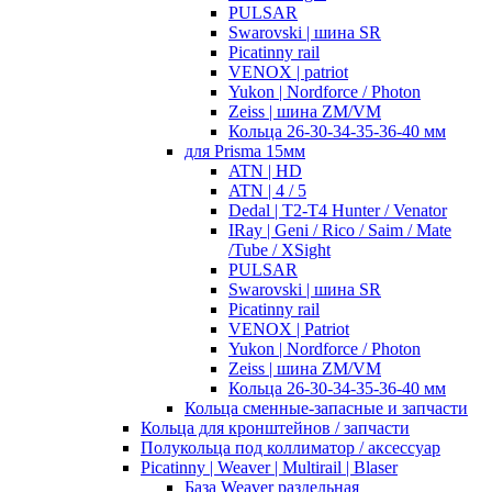
PULSAR
Swarovski | шина SR
Picatinny rail
VENOX | patriot
Yukon | Nordforce / Photon
Zeiss | шина ZM/VM
Кольца 26-30-34-35-36-40 мм
для Prisma 15мм
ATN | HD
ATN | 4 / 5
Dedal | T2-T4 Hunter / Venator
IRay | Geni / Rico / Saim / Mate
/Tube / XSight
PULSAR
Swarovski | шина SR
Picatinny rail
VENOX | Patriot
Yukon | Nordforce / Photon
Zeiss | шина ZM/VM
Кольца 26-30-34-35-36-40 мм
Кольца сменные-запасные и запчасти
Кольца для кронштейнов / запчасти
Полукольца под коллиматор / аксессуар
Picatinny | Weaver | Multirail | Blaser
База Weaver раздельная