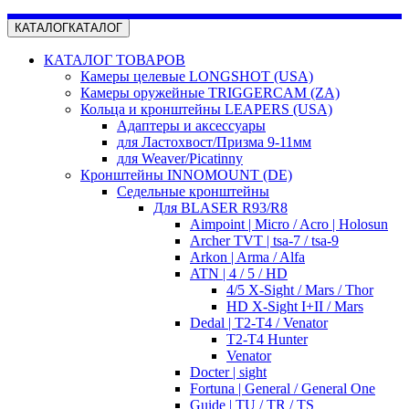
КАТАЛОГ
КАТАЛОГ
КАТАЛОГ ТОВАРОВ
Камеры целевые LONGSHOT (USA)
Камеры оружейные TRIGGERCAM (ZA)
Кольца и кронштейны LEAPERS (USA)
Адаптеры и аксессуары
для Ластохвост/Призма 9-11мм
для Weaver/Picatinny
Кронштейны INNOMOUNT (DE)
Седельные кронштейны
Для BLASER R93/R8
Aimpoint | Micro / Acro | Holosun
Archer TVT | tsa-7 / tsa-9
Arkon | Arma / Alfa
ATN | 4 / 5 / HD
4/5 X-Sight / Mars / Thor
HD X-Sight I+II / Mars
Dedal | T2-T4 / Venator
T2-T4 Hunter
Venator
Docter | sight
Fortuna | General / General One
Guide | TU / TR / TS