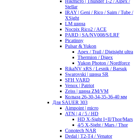
Hikmicro | Thunder 1-2 / Alpex /
Stellar
IRAY | Geni / Rico / Saim / Tube /
XSight
LM шина
Nocpix Rico2 / ACE
PARD | SA/NV008/S/LRF
Picatinny
Pulsar & Yukon
Apex / Trail / Digisight ultra
Thermion / Digex
Yukon Photon / Nordforce
RikaNV xRS / Lesnik / Barsuk
Swarovski | шина SR
SFH VARD
Venox | Patriot
Zeiss | шина ZM/VM
Кольца 26-30-34-35-36-40 мм
Для SAUER 303
Aimpoint | micro
ATN | 4 / 5 / HD
HD X-Sight I+II/Thor/Mars
4/5 X-Sight / Mars / Thor
Conotech NAR
Dedal | T2-T4 / Venator