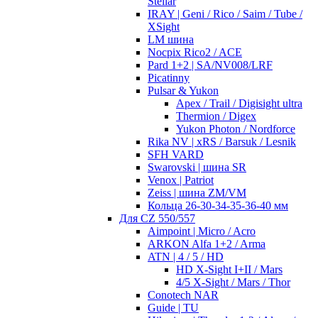
Stellar
IRAY | Geni / Rico / Saim / Tube /
XSight
LM шина
Nocpix Rico2 / ACE
Pard 1+2 | SA/NV008/LRF
Picatinny
Pulsar & Yukon
Apex / Trail / Digisight ultra
Thermion / Digex
Yukon Photon / Nordforce
Rika NV | xRS / Barsuk / Lesnik
SFH VARD
Swarovski | шина SR
Venox | Patriot
Zeiss | шина ZM/VM
Кольца 26-30-34-35-36-40 мм
Для CZ 550/557
Aimpoint | Micro / Acro
ARKON Alfa 1+2 / Arma
ATN | 4 / 5 / HD
HD X-Sight I+II / Mars
4/5 X-Sight / Mars / Thor
Conotech NAR
Guide | TU