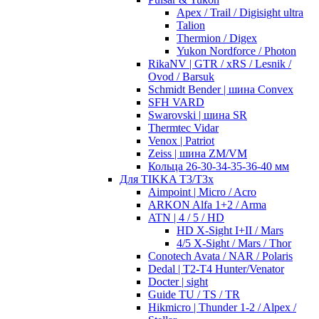
Apex / Trail / Digisight ultra
Talion
Thermion / Digex
Yukon Nordforce / Photon
RikaNV | GTR / xRS / Lesnik /
Ovod / Barsuk
Schmidt Bender | шина Convex
SFH VARD
Swarovski | шина SR
Thermtec Vidar
Venox | Patriot
Zeiss | шина ZM/VM
Кольца 26-30-34-35-36-40 мм
Для TIKKA T3/T3x
Aimpoint | Micro / Acro
ARKON Alfa 1+2 / Arma
ATN | 4 / 5 / HD
HD X-Sight I+II / Mars
4/5 X-Sight / Mars / Thor
Conotech Avata / NAR / Polaris
Dedal | T2-T4 Hunter/Venator
Docter | sight
Guide TU / TS / TR
Hikmicro | Thunder 1-2 / Alpex /