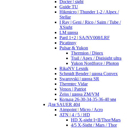
Docter | sight
Guide TU
Hikmicro | Thunder 1-2 / Alpex /
Stellar
I Ray | Geni / Rico / Saim / Tube /
XSight
LM шина
Pard 1+2 | SA/NV008/LRF
Picatinny
Pulsar & Yukon
Thermion / Digex
Trail / Apex / Digisight ultra
Yukon Nordforce / Photon
RikaNV Lesnik
Schmidt Bender | шина Convex
Swarovski | шина SR
Thermtec Vidar
Venox | Patriot
Zeiss | шина ZM/VM
Кольца 26-30-34-35-36-40 мм
Для SAUER 404
Aimpoint | Micro / Acro
ATN | 4 / 5 / HD
HD X-sight I+II/Thor/Mars
4/5 X-Sight / Mars / Thor