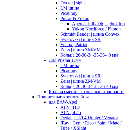
Docter | sight
LM шина
Picatinny
Pulsar & Yukon
Apex / Trail / Digisight Ultra
Yukon Nordforce / Photon
Schmidt Bender | шина Convex
Swarovski | шина SR
Venox | Patriot
Zeiss | шина ZM/VM
Кольца 26-30-34-35-36-40 мм
Для Prisma 12мм
LM шина
Picatinny
Swarovski | шина SR
Zeiss | шина ZM/VM
Кольца 26-30-34-35-36-40 мм
Кольца сменные-запасные и запчасти
Поворотные кронштейны
для EAW-Apel
ATN | HD
ATN | 4 / 5
Dedal | T2-T4 Hunter / Venator
IRay | Geni / Rico / Saim / Mate /
Tube / XSight