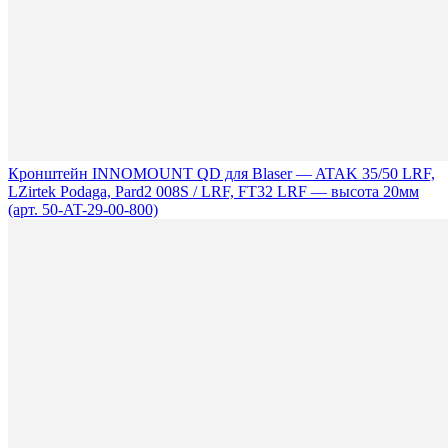
Кронштейн INNOMOUNT QD для Blaser — ATAK 35/50 LRF,
LZirtek Podaga, Pard2 008S / LRF, FT32 LRF — высота 20мм
(арт. 50-AT-29-00-800)