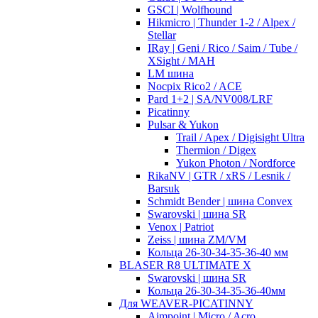
GSCI | Wolfhound
Hikmicro | Thunder 1-2 / Alpex /
Stellar
IRay | Geni / Rico / Saim / Tube /
XSight / MAH
LM шина
Nocpix Rico2 / ACE
Pard 1+2 | SA/NV008/LRF
Picatinny
Pulsar & Yukon
Trail / Apex / Digisight Ultra
Thermion / Digex
Yukon Photon / Nordforce
RikaNV | GTR / xRS / Lesnik /
Barsuk
Schmidt Bender | шина Convex
Swarovski | шина SR
Venox | Patriot
Zeiss | шина ZM/VM
Кольца 26-30-34-35-36-40 мм
BLASER R8 ULTIMATE X
Swarovski | шина SR
Кольца 26-30-34-35-36-40мм
Для WEAVER-PICATINNY
Aimpoint | Micro / Acro