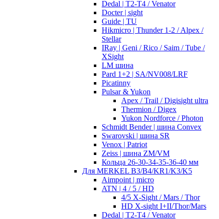
Dedal | T2-T4 / Venator
Docter | sight
Guide | TU
Hikmicro | Thunder 1-2 / Alpex /
Stellar
IRay | Geni / Rico / Saim / Tube /
XSight
LM шина
Pard 1+2 | SA/NV008/LRF
Picatinny
Pulsar & Yukon
Apex / Trail / Digisight ultra
Thermion / Digex
Yukon Nordforce / Photon
Schmidt Bender | шина Convex
Swarovski | шина SR
Venox | Patriot
Zeiss | шина ZM/VM
Кольца 26-30-34-35-36-40 мм
Для MERKEL B3/B4/KR1/K3/K5
Aimpoint | micro
ATN | 4 / 5 / HD
4/5 X-Sight / Mars / Thor
HD X-sight I+II/Thor/Mars
Dedal | T2-T4 / Venator