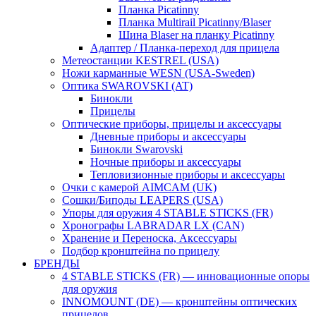
Планка Picatinny
Планка Multirail Picatinny/Blaser
Шина Blaser на планку Picatinny
Адаптер / Планка-переход для прицела
Метеостанции KESTREL (USA)
Ножи карманные WESN (USA-Sweden)
Оптика SWAROVSKI (AT)
Бинокли
Прицелы
Оптические приборы, прицелы и аксессуары
Дневные приборы и аксессуары
Бинокли Swarovski
Ночные приборы и аксессуары
Тепловизионные приборы и аксессуары
Очки с камерой AIMCAM (UK)
Сошки/Биподы LEAPERS (USA)
Упоры для оружия 4 STABLE STICKS (FR)
Хронографы LABRADAR LX (CAN)
Хранение и Переноска, Аксессуары
Подбор кронштейна по прицелу
БРЕНДЫ
4 STABLE STICKS (FR) — инновационные опоры
для оружия
INNOMOUNT (DE) — кронштейны оптических
прицелов