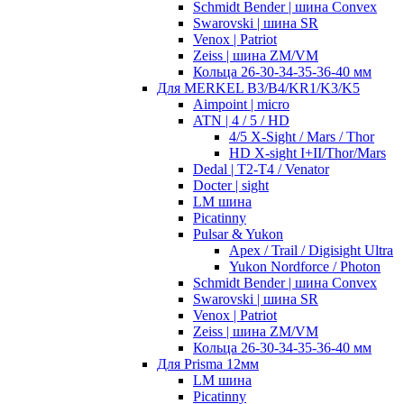
Schmidt Bender | шина Convex
Swarovski | шина SR
Venox | Patriot
Zeiss | шина ZM/VM
Кольца 26-30-34-35-36-40 мм
Для MERKEL B3/B4/KR1/K3/K5
Aimpoint | micro
ATN | 4 / 5 / HD
4/5 X-Sight / Mars / Thor
HD X-sight I+II/Thor/Mars
Dedal | T2-T4 / Venator
Docter | sight
LM шина
Picatinny
Pulsar & Yukon
Apex / Trail / Digisight Ultra
Yukon Nordforce / Photon
Schmidt Bender | шина Convex
Swarovski | шина SR
Venox | Patriot
Zeiss | шина ZM/VM
Кольца 26-30-34-35-36-40 мм
Для Prisma 12мм
LM шина
Picatinny