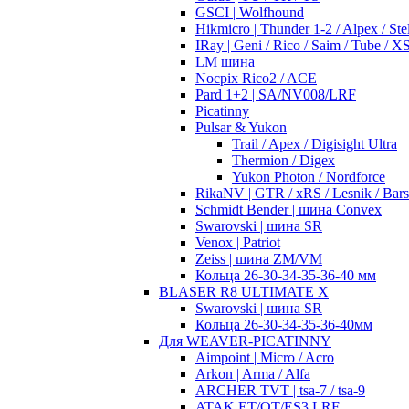
GSCI | Wolfhound
Hikmicro | Thunder 1-2 / Alpex / Stel
IRay | Geni / Rico / Saim / Tube / 
LM шина
Nocpix Rico2 / ACE
Pard 1+2 | SA/NV008/LRF
Picatinny
Pulsar & Yukon
Trail / Apex / Digisight Ultra
Thermion / Digex
Yukon Photon / Nordforce
RikaNV | GTR / xRS / Lesnik / Bar
Schmidt Bender | шина Convex
Swarovski | шина SR
Venox | Patriot
Zeiss | шина ZM/VM
Кольца 26-30-34-35-36-40 мм
BLASER R8 ULTIMATE X
Swarovski | шина SR
Кольца 26-30-34-35-36-40мм
Для WEAVER-PICATINNY
Aimpoint | Micro / Acro
Arkon | Arma / Alfa
ARCHER TVT | tsa-7 / tsa-9
ATAK ET/OT/ES3 LRF