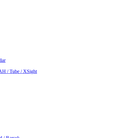
lar
MAH / Tube / XSight
d / Barsuk