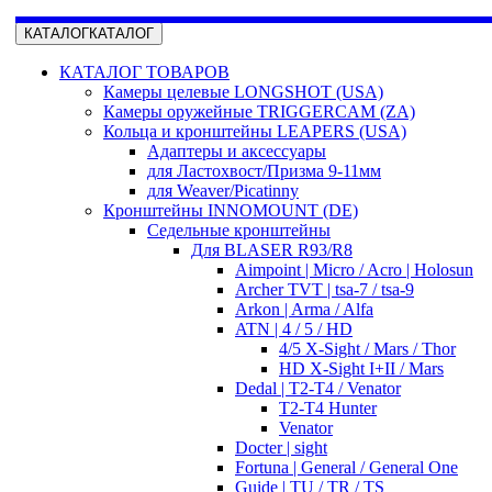
КАТАЛОГ
КАТАЛОГ
КАТАЛОГ ТОВАРОВ
Камеры целевые LONGSHOT (USA)
Камеры оружейные TRIGGERCAM (ZA)
Кольца и кронштейны LEAPERS (USA)
Адаптеры и аксессуары
для Ластохвост/Призма 9-11мм
для Weaver/Picatinny
Кронштейны INNOMOUNT (DE)
Седельные кронштейны
Для BLASER R93/R8
Aimpoint | Micro / Acro | Holosun
Archer TVT | tsa-7 / tsa-9
Arkon | Arma / Alfa
ATN | 4 / 5 / HD
4/5 X-Sight / Mars / Thor
HD X-Sight I+II / Mars
Dedal | T2-T4 / Venator
T2-T4 Hunter
Venator
Docter | sight
Fortuna | General / General One
Guide | TU / TR / TS