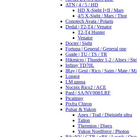
ATN | 4 / 5 / HD
HD X-Sight I+II / Mars
4/5 X-Sight / Mars / Thor
Conotech Avata / Polaris
Dedal | T2-T4 / Venator
T2-T4 Hunter
Venator
Docter | Sight
Fortuna | General / General one
Guide | TU / TS / TR
Hikmicro | Thunder 1-2 / Alpex / Stel
Infiray TD70L
IRay | Geni / Rico / Saim / Mate / 
Longot
LM шина
Nocpix Rico2 / ACE
Pard | SA/NV008/LRF
Picatinny
Pixfra Chiron
Pulsar & Yukon
Apex / Trail / Digisight ultra
Talion
Thermion / Digex
Yukon Nordforce / Photon
RikaNV | GTR / xRS / Lesnik / Ovo