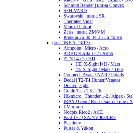
Schmidt Bender | шина Convex
SFH VARD
Swarovski | шина SR
Thermtec Vidar
Venox | Patriot
Zeiss | шина ZM/VM
Кольца 26-30-34-35-36-40 мм
Для TIKKA T3/T3x
Aimpoint | Micro / Acro
ARKON Alfa 1+2 / Arma
ATN | 4 / 5 / HD
HD X-Sight I+II / Mars
4/5 X-Sight / Mars / Thor
Conotech Avata / NAR / Polaris
Dedal | T2-T4 Hunter/Venator
Docter | sight
Guide TU / TS / TR
Hikmicro | Thunder 1-2 / Alpex / Stel
IRAY | Geni / Rico / Saim / Tube / 
LM шина
Nocpix Rico2 / ACE
Pard 1+2 | SA/NV008/LRF
Picatinny
Pulsar & Yukon