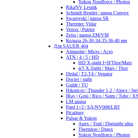
Yukon Nordforce / Photon
RikaNV Lesnik
Schmidt Bender | шина Convex
Swarovski | шина SR
Thermtec Vidar
Venox | Patriot
Zeiss | шина ZM/VM
Кольца 26-30-34-35-36-40 мм
Для SAUER 404
Aimpoint | Micro / Acro
ATN | 4 / 5 / HD
HD X-sight I+II/Thor/Mars
4/5 X-Sight / Mars / Thor
Dedal | T2-T4 / Venator
Docter | sight
Guide | TU
Hikmicro | Thunder 1-2 / Alpex / Stel
IRay | Geni / Rico / Saim / Tube / X
LM шина
Pard 1+2 | SA/NV008/LRF
Picatinny
Pulsar & Yukon
Apex / Trail / Digisight ultra
Thermion / Digex
Yukon Nordforce / Photon