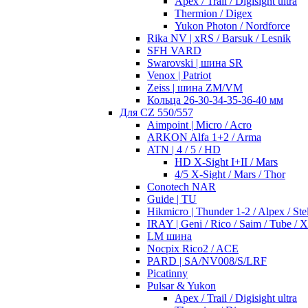
Apex / Trail / Digisight ultra
Thermion / Digex
Yukon Photon / Nordforce
Rika NV | xRS / Barsuk / Lesnik
SFH VARD
Swarovski | шина SR
Venox | Patriot
Zeiss | шина ZM/VM
Кольца 26-30-34-35-36-40 мм
Для CZ 550/557
Aimpoint | Micro / Acro
ARKON Alfa 1+2 / Arma
ATN | 4 / 5 / HD
HD X-Sight I+II / Mars
4/5 X-Sight / Mars / Thor
Conotech NAR
Guide | TU
Hikmicro | Thunder 1-2 / Alpex / Stel
IRAY | Geni / Rico / Saim / Tube / 
LM шина
Nocpix Rico2 / ACE
PARD | SA/NV008/S/LRF
Picatinny
Pulsar & Yukon
Apex / Trail / Digisight ultra