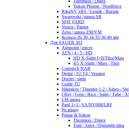
Thermion / Digex
Yukon Photon / Nordforce
RikaNV xRS / Lesnik / Barsuk
Swarovski | шина SR
SFH VARD
Venox | Patriot
Zeiss | шина ZM/VM
Кольца 26-30-34-35-36-40 мм
Для SAUER 303
Aimpoint | micro
ATN | 4 / 5 / HD
HD X-Sight I+II/Thor/Mars
4/5 X-Sight / Mars / Thor
Conotech NAR
Dedal | T2-T4 / Venator
Docter | sight
Guide TU
Hikmicro | Thunder 1-2 / Alpex / Stel
I Ray | Geni / Rico / Saim / Tube / X
LM шина
Pard 1+2 | SA/NV008/LRF
Picatinny
Pulsar & Yukon
Thermion / Digex
Trail / Apex / Digisight ultra