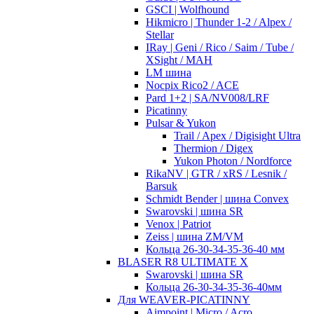
GSCI | Wolfhound
Hikmicro | Thunder 1-2 / Alpex /
Stellar
IRay | Geni / Rico / Saim / Tube /
XSight / MAH
LM шина
Nocpix Rico2 / ACE
Pard 1+2 | SA/NV008/LRF
Picatinny
Pulsar & Yukon
Trail / Apex / Digisight Ultra
Thermion / Digex
Yukon Photon / Nordforce
RikaNV | GTR / xRS / Lesnik /
Barsuk
Schmidt Bender | шина Convex
Swarovski | шина SR
Venox | Patriot
Zeiss | шина ZM/VM
Кольца 26-30-34-35-36-40 мм
BLASER R8 ULTIMATE X
Swarovski | шина SR
Кольца 26-30-34-35-36-40мм
Для WEAVER-PICATINNY
Aimpoint | Micro / Acro