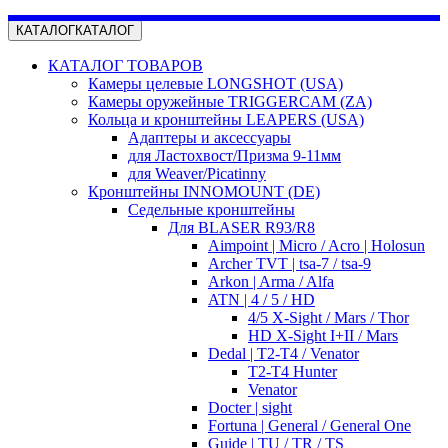
КАТАЛОГ
КАТАЛОГ
КАТАЛОГ ТОВАРОВ
Камеры целевые LONGSHOT (USA)
Камеры оружейные TRIGGERCAM (ZA)
Кольца и кронштейны LEAPERS (USA)
Адаптеры и аксессуары
для Ластохвост/Призма 9-11мм
для Weaver/Picatinny
Кронштейны INNOMOUNT (DE)
Седельные кронштейны
Для BLASER R93/R8
Aimpoint | Micro / Acro | Holosun
Archer TVT | tsa-7 / tsa-9
Arkon | Arma / Alfa
ATN | 4 / 5 / HD
4/5 X-Sight / Mars / Thor
HD X-Sight I+II / Mars
Dedal | T2-T4 / Venator
T2-T4 Hunter
Venator
Docter | sight
Fortuna | General / General One
Guide | TU / TR / TS