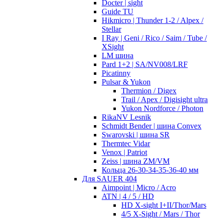
Docter | sight
Guide TU
Hikmicro | Thunder 1-2 / Alpex /
Stellar
I Ray | Geni / Rico / Saim / Tube /
XSight
LM шина
Pard 1+2 | SA/NV008/LRF
Picatinny
Pulsar & Yukon
Thermion / Digex
Trail / Apex / Digisight ultra
Yukon Nordforce / Photon
RikaNV Lesnik
Schmidt Bender | шина Convex
Swarovski | шина SR
Thermtec Vidar
Venox | Patriot
Zeiss | шина ZM/VM
Кольца 26-30-34-35-36-40 мм
Для SAUER 404
Aimpoint | Micro / Acro
ATN | 4 / 5 / HD
HD X-sight I+II/Thor/Mars
4/5 X-Sight / Mars / Thor