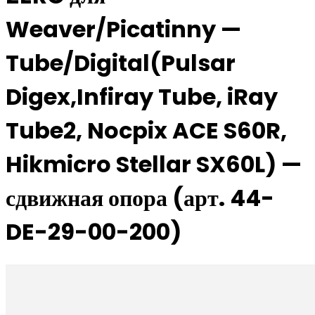
Weaver/Picatinny —
Tube/Digital(Pulsar
Digex,Infiray Tube, iRay
Tube2, Nocpix ACE S60R,
Hikmicro Stellar SX60L) —
сдвижная опора (арт. 44-
DE-29-00-200)