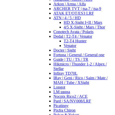
Arkon | Arma / Alfa
ARCHER TVT | tsa-7 / tsa-9
ATAK ET/OT/ES3 LRF
ATN | 4 / 5 / HD
HD X-Sight I+II / Mars
4/5 X-Sight / Mars / Thor
Conotech Avata / Polaris
Dedal | T2-T4 / Venator
T2-T4 Hunter
Venator
Docter | Sight
Fortuna | General / General one
Guide | TU / TS / TR
Hikmicro | Thunder 1-2 / Alpex /
Stellar
Infiray TD70L
IRay | Geni / Rico / Saim / Mate /
MAH / Tube / XSight
Longot
LM шина
Nocpix Rico2 / ACE
Pard | SA/NV008/LRF
Picatinny
Pixfra Chiron
Pulsar & Yukon