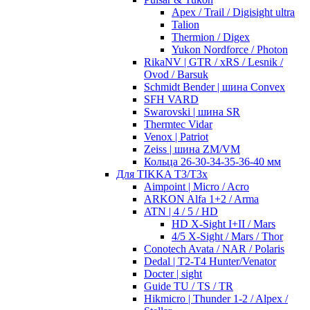
Apex / Trail / Digisight ultra
Talion
Thermion / Digex
Yukon Nordforce / Photon
RikaNV | GTR / xRS / Lesnik /
Ovod / Barsuk
Schmidt Bender | шина Convex
SFH VARD
Swarovski | шина SR
Thermtec Vidar
Venox | Patriot
Zeiss | шина ZM/VM
Кольца 26-30-34-35-36-40 мм
Для TIKKA T3/T3x
Aimpoint | Micro / Acro
ARKON Alfa 1+2 / Arma
ATN | 4 / 5 / HD
HD X-Sight I+II / Mars
4/5 X-Sight / Mars / Thor
Conotech Avata / NAR / Polaris
Dedal | T2-T4 Hunter/Venator
Docter | sight
Guide TU / TS / TR
Hikmicro | Thunder 1-2 / Alpex /