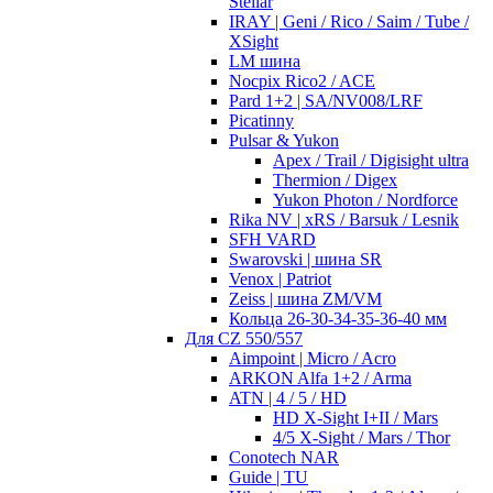
Stellar
IRAY | Geni / Rico / Saim / Tube /
XSight
LM шина
Nocpix Rico2 / ACE
Pard 1+2 | SA/NV008/LRF
Picatinny
Pulsar & Yukon
Apex / Trail / Digisight ultra
Thermion / Digex
Yukon Photon / Nordforce
Rika NV | xRS / Barsuk / Lesnik
SFH VARD
Swarovski | шина SR
Venox | Patriot
Zeiss | шина ZM/VM
Кольца 26-30-34-35-36-40 мм
Для CZ 550/557
Aimpoint | Micro / Acro
ARKON Alfa 1+2 / Arma
ATN | 4 / 5 / HD
HD X-Sight I+II / Mars
4/5 X-Sight / Mars / Thor
Conotech NAR
Guide | TU