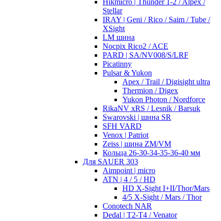
Hikmicro | Thunder 1-2 / Alpex /
Stellar
IRAY | Geni / Rico / Saim / Tube /
XSight
LM шина
Nocpix Rico2 / ACE
PARD | SA/NV008/S/LRF
Picatinny
Pulsar & Yukon
Apex / Trail / Digisight ultra
Thermion / Digex
Yukon Photon / Nordforce
RikaNV xRS / Lesnik / Barsuk
Swarovski | шина SR
SFH VARD
Venox | Patriot
Zeiss | шина ZM/VM
Кольца 26-30-34-35-36-40 мм
Для SAUER 303
Aimpoint | micro
ATN | 4 / 5 / HD
HD X-Sight I+II/Thor/Mars
4/5 X-Sight / Mars / Thor
Conotech NAR
Dedal | T2-T4 / Venator