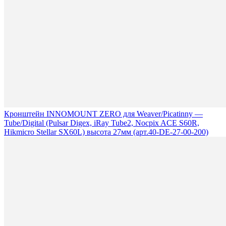
Кронштейн INNOMOUNT ZERO для Weaver/Picatinny —
Tube/Digital (Pulsar Digex, iRay Tube2, Nocpix ACE S60R,
Hikmicro Stellar SX60L) высота 27мм (арт.40-DE-27-00-200)