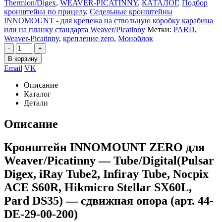
Thermion/Digex
,
WEAVER-PICATINNY
,
КАТАЛОГ
,
Подбор
кронштейна по прицелу
,
Седельные кронштейны
INNOMOUNT - для крепежа на ствольную коробку карабина
или на планку стандарта Weaver/Picatinny
Метки:
PARD
,
Weaver-Picatinny
,
крепление zero
,
Моноблок
-
+
В корзину
Email
VK
Описание
Каталог
Детали
Описание
Кронштейн INNOMOUNT ZERO для
Weaver/Picatinny — Tube/Digital(Pulsar
Digex, iRay Tube2, Infiray Tube, Nocpix
ACE S60R, Hikmicro Stellar SX60L,
Pard DS35) — сдвижная опора (арт. 44-
DE-29-00-200)