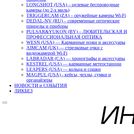
LONGSHOT (USA) – целевые беспроводные
камеры (до 2-х миль)
TRIGGERCAM (ZA) – оружейные камеры Wi-Fi
DEDAL-NV (RU) – современные оптические
прицелы и приборы
PULSAR&YUKON (BY) – ЛЮБИТЕЛЬСКАЯ И
ПРОФЕССИОНАЛЬНАЯ ОПТИКА
WESN (USA) — Карманные ножи и аксессуары
AIMCAM (UK) — стрелковые очки с
видеокамерой Wi-Fi
LABRADAR (CA) — хронографы и аксессуары
KESTREL (USA) — карманные метеостанции
LEAPERS (USA) — кольца и сошки
MAGPUL (USA) - кейсы, чехлы, сумки и
органайзеры
НОВОСТИ и СОБЫТИЯ
ЛИКБЕЗ