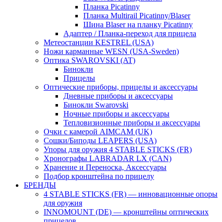
Планка Picatinny
Планка Multirail Picatinny/Blaser
Шина Blaser на планку Picatinny
Адаптер / Планка-переход для прицела
Метеостанции KESTREL (USA)
Ножи карманные WESN (USA-Sweden)
Оптика SWAROVSKI (AT)
Бинокли
Прицелы
Оптические приборы, прицелы и аксессуары
Дневные приборы и аксессуары
Бинокли Swarovski
Ночные приборы и аксессуары
Тепловизионные приборы и аксессуары
Очки с камерой AIMCAM (UK)
Сошки/Биподы LEAPERS (USA)
Упоры для оружия 4 STABLE STICKS (FR)
Хронографы LABRADAR LX (CAN)
Хранение и Переноска, Аксессуары
Подбор кронштейна по прицелу
БРЕНДЫ
4 STABLE STICKS (FR) — инновационные опоры
для оружия
INNOMOUNT (DE) — кронштейны оптических
прицелов