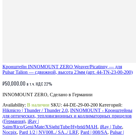
Кронштейн INNOMOUNT ZERO Weaver/Picatinny — для
Pulsar Talion — сдвижной, высота 23мм (арт. 44-TN-23-00-200)
₽
50,000.00
в т.ч. НДС 22%
INNOMOUNT ZERO, Сделано в Германии
Availability:
В наличии
SKU:
44-DE-29-00-200
Категорий:
Hikmicro | Thunder / Thunder 2.0
,
INNOMOUNT - Кронштейны
для оптических, тепловизионных и коллиматорных прицелов
(Германия)
,
iRay |
Saim/Rico/Geni/Mate/XSight/Tube/Hybrid/MAH
,
iRay | Tube
,
Nocpix
,
Pard 1/2 | NV008../ SA../ LRF
,
Pard | 008/SA
,
Pulsar |