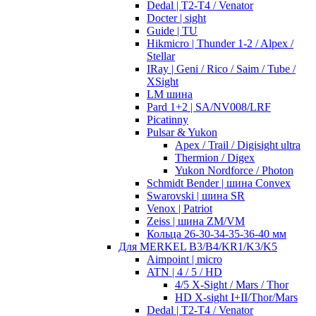
Dedal | T2-T4 / Venator
Docter | sight
Guide | TU
Hikmicro | Thunder 1-2 / Alpex /
Stellar
IRay | Geni / Rico / Saim / Tube /
XSight
LM шина
Pard 1+2 | SA/NV008/LRF
Picatinny
Pulsar & Yukon
Apex / Trail / Digisight ultra
Thermion / Digex
Yukon Nordforce / Photon
Schmidt Bender | шина Convex
Swarovski | шина SR
Venox | Patriot
Zeiss | шина ZM/VM
Кольца 26-30-34-35-36-40 мм
Для MERKEL B3/B4/KR1/K3/K5
Aimpoint | micro
ATN | 4 / 5 / HD
4/5 X-Sight / Mars / Thor
HD X-sight I+II/Thor/Mars
Dedal | T2-T4 / Venator