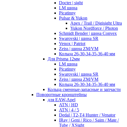
Docter | sight
LM шина
Picatinny
Pulsar & Yukon
Apex / Trail / Digisight Ultra
Yukon Nordforce / Photon
Schmidt Bender | шина Convex
Swarovski | шина SR
Venox | Patriot
Zeiss | шина ZM/VM
Кольца 26-30-34-35-36-40 мм
Для Prisma 12мм
LM шина
Picatinny
Swarovski | шина SR
Zeiss | шина ZM/VM
Кольца 26-30-34-35-36-40 мм
Кольца сменные-запасные и запчасти
Поворотные кронштейны
для EAW-Apel
ATN | HD
ATN | 4 / 5
Dedal | T2-T4 Hunter / Venator
IRay | Geni / Rico / Saim / Mate /
Tube / XSight