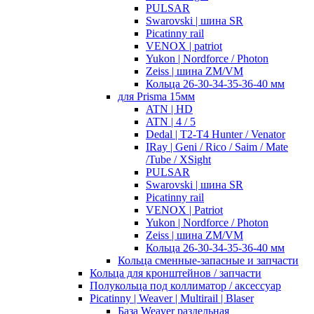
PULSAR
Swarovski | шина SR
Picatinny rail
VENOX | patriot
Yukon | Nordforce / Photon
Zeiss | шина ZM/VM
Кольца 26-30-34-35-36-40 мм
для Prisma 15мм
ATN | HD
ATN | 4 / 5
Dedal | T2-T4 Hunter / Venator
IRay | Geni / Rico / Saim / Mate
/Tube / XSight
PULSAR
Swarovski | шина SR
Picatinny rail
VENOX | Patriot
Yukon | Nordforce / Photon
Zeiss | шина ZM/VM
Кольца 26-30-34-35-36-40 мм
Кольца сменные-запасные и запчасти
Кольца для кронштейнов / запчасти
Полукольца под коллиматор / аксессуар
Picatinny | Weaver | Multirail | Blaser
База Weaver раздельная