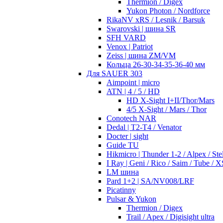
Thermion / Digex
Yukon Photon / Nordforce
RikaNV xRS / Lesnik / Barsuk
Swarovski | шина SR
SFH VARD
Venox | Patriot
Zeiss | шина ZM/VM
Кольца 26-30-34-35-36-40 мм
Для SAUER 303
Aimpoint | micro
ATN | 4 / 5 / HD
HD X-Sight I+II/Thor/Mars
4/5 X-Sight / Mars / Thor
Conotech NAR
Dedal | T2-T4 / Venator
Docter | sight
Guide TU
Hikmicro | Thunder 1-2 / Alpex / Stel
I Ray | Geni / Rico / Saim / Tube / X
LM шина
Pard 1+2 | SA/NV008/LRF
Picatinny
Pulsar & Yukon
Thermion / Digex
Trail / Apex / Digisight ultra