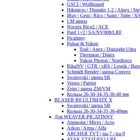
GSCI | Wolfhound
Hikmicro | Thunder 1-2 / Alpex / Stel
IRay | Geni / Rico / Saim / Tube / 
LM шина
Nocpix Rico2 / ACE
Pard 1+2 | SA/NV008/LRF
Picatinny
Pulsar & Yukon
Trail / Apex / Digisight Ultra
Thermion / Digex
Yukon Photon / Nordforce
RikaNV | GTR / xRS / Lesnik / Bar
Schmidt Bender | шина Convex
Swarovski | шина SR
Venox | Patriot
Zeiss | шина ZM/VM
Кольца 26-30-34-35-36-40 мм
BLASER R8 ULTIMATE X
Swarovski | шина SR
Кольца 26-30-34-35-36-40мм
Для WEAVER-PICATINNY
Aimpoint | Micro / Acro
Arkon | Arma / Alfa
ARCHER TVT | tsa-7 / tsa-9
ATAK ET/OT/ES3 LRF