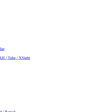
lar
MAH / Tube / XSight
d / Barsuk