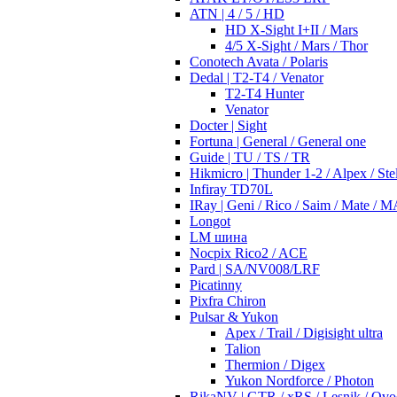
ATN | 4 / 5 / HD
HD X-Sight I+II / Mars
4/5 X-Sight / Mars / Thor
Conotech Avata / Polaris
Dedal | T2-T4 / Venator
T2-T4 Hunter
Venator
Docter | Sight
Fortuna | General / General one
Guide | TU / TS / TR
Hikmicro | Thunder 1-2 / Alpex / Stel
Infiray TD70L
IRay | Geni / Rico / Saim / Mate / 
Longot
LM шина
Nocpix Rico2 / ACE
Pard | SA/NV008/LRF
Picatinny
Pixfra Chiron
Pulsar & Yukon
Apex / Trail / Digisight ultra
Talion
Thermion / Digex
Yukon Nordforce / Photon
RikaNV | GTR / xRS / Lesnik / Ovo