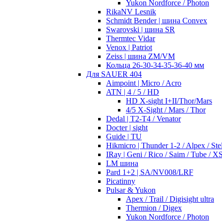
Yukon Nordforce / Photon
RikaNV Lesnik
Schmidt Bender | шина Convex
Swarovski | шина SR
Thermtec Vidar
Venox | Patriot
Zeiss | шина ZM/VM
Кольца 26-30-34-35-36-40 мм
Для SAUER 404
Aimpoint | Micro / Acro
ATN | 4 / 5 / HD
HD X-sight I+II/Thor/Mars
4/5 X-Sight / Mars / Thor
Dedal | T2-T4 / Venator
Docter | sight
Guide | TU
Hikmicro | Thunder 1-2 / Alpex / Stel
IRay | Geni / Rico / Saim / Tube / X
LM шина
Pard 1+2 | SA/NV008/LRF
Picatinny
Pulsar & Yukon
Apex / Trail / Digisight ultra
Thermion / Digex
Yukon Nordforce / Photon