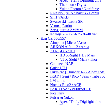
Apex / Trail / Digisight ultra
Thermion / Digex
Yukon Photon / Nordforce
Rika NV | xRS / Barsuk / Lesnik
SFH VARD
Swarovski | шина SR
Venox | Patriot
Zeiss | шина ZM/VM
Кольца 26-30-34-35-36-40 мм
Для CZ 550/557
Aimpoint | Micro / Acro
ARKON Alfa 1+2 / Arma
ATN | 4 / 5 / HD
HD X-Sight I+II / Mars
4/5 X-Sight / Mars / Thor
Conotech NAR
Guide | TU
Hikmicro | Thunder 1-2 / Alpex / Stel
IRAY | Geni / Rico / Saim / Tube / 
LM шина
Nocpix Rico2 / ACE
PARD | SA/NV008/S/LRF
Picatinny
Pulsar & Yukon
Apex / Trail / Digisight ultra