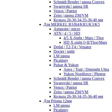
Schmidt Bender | шина Convex
Swarovski | шина SR
Venox | Patriot
Zeiss | шина ZM/VM
Кольца 26-30-34-35-36-40 мм
Для MERKEL B3/B4/KR1/K3/K5
Aimpoint | micro
ATN | 4 / 5 / HD
4/5 X-Sight / Mars / Thor
HD X-sight I+II/Thor/Mars
Dedal | T2-T4 / Venator
Docter | sight
LM шина
Picatinny
Pulsar & Yukon
Apex / Trail / Digisight Ultra
Yukon Nordforce / Photon
Schmidt Bender | шина Convex
Swarovski | шина SR
Venox | Patriot
Zeiss | шина ZM/VM
Кольца 26-30-34-35-36-40 мм
Для Prisma 12мм
LM шина
Picatinny