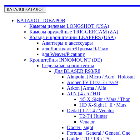
КАТАЛОГ
КАТАЛОГ
КАТАЛОГ ТОВАРОВ
Камеры целевые LONGSHOT (USA)
Камеры оружейные TRIGGERCAM (ZA)
Кольца и кронштейны LEAPERS (USA)
Адаптеры и аксессуары
для Ластохвост/Призма 9-11мм
для Weaver/Picatinny
Кронштейны INNOMOUNT (DE)
Седельные кронштейны
Для BLASER R93/R8
Aimpoint | Micro / Acro | Holosun
Archer TVT | tsa-7 / tsa-9
Arkon | Arma / Alfa
ATN | 4 / 5 / HD
4/5 X-Sight / Mars / Thor
HD X-Sight I+II / Mars
Dedal | T2-T4 / Venator
T2-T4 Hunter
Venator
Docter | sight
Fortuna | General / General One
Guide | TU / TR / TS