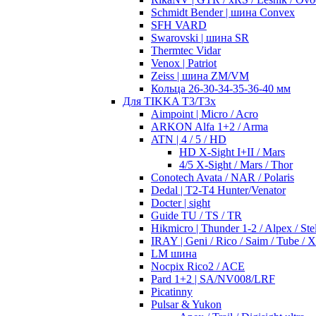
Schmidt Bender | шина Convex
SFH VARD
Swarovski | шина SR
Thermtec Vidar
Venox | Patriot
Zeiss | шина ZM/VM
Кольца 26-30-34-35-36-40 мм
Для TIKKA T3/T3x
Aimpoint | Micro / Acro
ARKON Alfa 1+2 / Arma
ATN | 4 / 5 / HD
HD X-Sight I+II / Mars
4/5 X-Sight / Mars / Thor
Conotech Avata / NAR / Polaris
Dedal | T2-T4 Hunter/Venator
Docter | sight
Guide TU / TS / TR
Hikmicro | Thunder 1-2 / Alpex / Stel
IRAY | Geni / Rico / Saim / Tube / 
LM шина
Nocpix Rico2 / ACE
Pard 1+2 | SA/NV008/LRF
Picatinny
Pulsar & Yukon