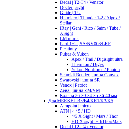
Dedal | T2-T4 / Venator
Docter | sight
Guide | TU
Hikmicro | Thunder 1-2 / Alpex /
Stellar
IRay | Geni / Rico / Saim / Tube /
XSight
LM шина
Pard 1+2 | SA/NV008/LRF
Picatinny
Pulsar & Yukon
Apex / Trail / Digisight ultra
Thermion / Digex
Yukon Nordforce / Photon
Schmidt Bender | шина Convex
Swarovski | шина SR
Venox | Patriot
Zeiss | шина ZM/VM
Кольца 26-30-34-35-36-40 мм
Для MERKEL B3/B4/KR1/K3/K5
Aimpoint | micro
ATN | 4 / 5 / HD
4/5 X-Sight / Mars / Thor
HD X-sight I+II/Thor/Mars
Dedal | T2-T4 / Venator