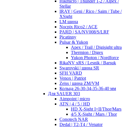
Hikmicro | Thunder 1-2 / Alpex /
Stellar
IRAY | Geni / Rico / Saim / Tube /
XSight
LM шина
Nocpix Rico2 / ACE
PARD | SA/NV008/S/LRF
Picatinny
Pulsar & Yukon
Apex / Trail / Digisight ultra
Thermion / Digex
Yukon Photon / Nordforce
RikaNV xRS / Lesnik / Barsuk
Swarovski | шина SR
SFH VARD
Venox | Patriot
Zeiss | шина ZM/VM
Кольца 26-30-34-35-36-40 мм
Для SAUER 303
Aimpoint | micro
ATN | 4 / 5 / HD
HD X-Sight I+II/Thor/Mars
4/5 X-Sight / Mars / Thor
Conotech NAR
Dedal | T2-T4 / Venator