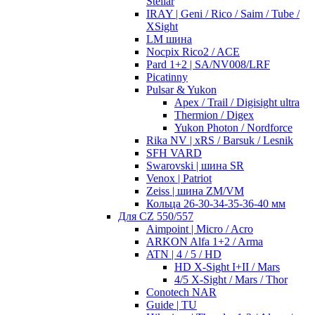
Stellar
IRAY | Geni / Rico / Saim / Tube /
XSight
LM шина
Nocpix Rico2 / ACE
Pard 1+2 | SA/NV008/LRF
Picatinny
Pulsar & Yukon
Apex / Trail / Digisight ultra
Thermion / Digex
Yukon Photon / Nordforce
Rika NV | xRS / Barsuk / Lesnik
SFH VARD
Swarovski | шина SR
Venox | Patriot
Zeiss | шина ZM/VM
Кольца 26-30-34-35-36-40 мм
Для CZ 550/557
Aimpoint | Micro / Acro
ARKON Alfa 1+2 / Arma
ATN | 4 / 5 / HD
HD X-Sight I+II / Mars
4/5 X-Sight / Mars / Thor
Conotech NAR
Guide | TU