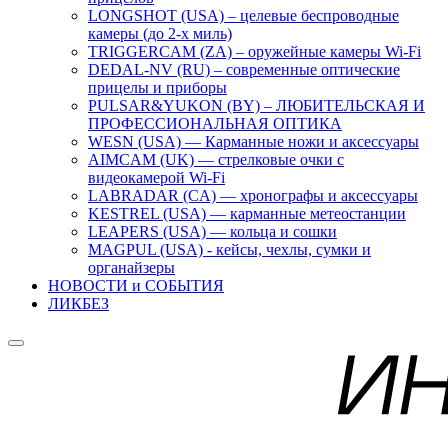
LONGSHOT (USA) – целевые беспроводные
камеры (до 2-х миль)
TRIGGERCAM (ZA) – оружейные камеры Wi-Fi
DEDAL-NV (RU) – современные оптические
прицелы и приборы
PULSAR&YUKON (BY) – ЛЮБИТЕЛЬСКАЯ И
ПРОФЕССИОНАЛЬНАЯ ОПТИКА
WESN (USA) — Карманные ножи и аксессуары
AIMCAM (UK) — стрелковые очки с
видеокамерой Wi-Fi
LABRADAR (CA) — хронографы и аксессуары
KESTREL (USA) — карманные метеостанции
LEAPERS (USA) — кольца и сошки
MAGPUL (USA) - кейсы, чехлы, сумки и
органайзеры
НОВОСТИ и СОБЫТИЯ
ЛИКБЕЗ