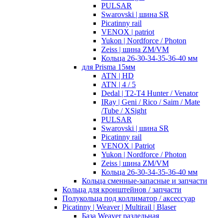
PULSAR
Swarovski | шина SR
Picatinny rail
VENOX | patriot
Yukon | Nordforce / Photon
Zeiss | шина ZM/VM
Кольца 26-30-34-35-36-40 мм
для Prisma 15мм
ATN | HD
ATN | 4 / 5
Dedal | T2-T4 Hunter / Venator
IRay | Geni / Rico / Saim / Mate
/Tube / XSight
PULSAR
Swarovski | шина SR
Picatinny rail
VENOX | Patriot
Yukon | Nordforce / Photon
Zeiss | шина ZM/VM
Кольца 26-30-34-35-36-40 мм
Кольца сменные-запасные и запчасти
Кольца для кронштейнов / запчасти
Полукольца под коллиматор / аксессуар
Picatinny | Weaver | Multirail | Blaser
База Weaver раздельная