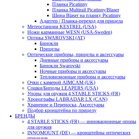
Планка Picatinny
Планка Multirail Picatinny/Blaser
Шина Blaser на планку Picatinny
Адаптер / Планка-переход для прицела
Метеостанции KESTREL (USA)
Ножи карманные WESN (USA-Sweden)
Оптика SWAROVSKI (AT)
Бинокли
Прицелы
Оптические приборы, прицелы и аксессуары
Дневные приборы и аксессуары
Бинокли Swarovski
Ночные приборы и аксессуары
Тепловизионные приборы и аксессуары
Очки с камерой AIMCAM (UK)
Сошки/Биподы LEAPERS (USA)
Упоры для оружия 4 STABLE STICKS (FR)
Хронографы LABRADAR LX (CAN)
Хранение и Переноска, Аксессуары
Подбор кронштейна по прицелу
БРЕНДЫ
4 STABLE STICKS (FR) — инновационные опоры
для оружия
INNOMOUNT (DE) — кронштейны оптических
прицелов