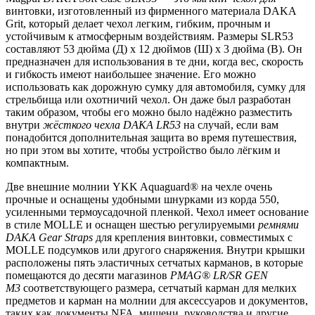
винтовки, изготовленный из фирменного материала DAKA
Grit, который делает чехол легким, гибким, прочным и
устойчивым к атмосферным воздействиям. Размеры SLR53
составляют 53 дюйма (Д) x 12 дюймов (Ш) x 3 дюйма (В). Он
предназначен для использования в те дни, когда вес, скорость
и гибкость имеют наибольшее значение. Его можно
использовать как дорожную сумку для автомобиля, сумку для
стрельбища или охотничий чехол. Он даже был разработан
таким образом, чтобы его можно было надёжно разместить
внутри
жёсткого чехла DAKA LR53
на случай, если вам
понадобится дополнительная защита во время путешествия,
но при этом вы хотите, чтобы устройство было лёгким и
компактным.
Две внешние молнии YKK Aquaguard® на чехле очень
прочные и оснащены удобными шнурками из корда 550,
усиленными термоусадочной пленкой. Чехол имеет основание
в стиле MOLLE и оснащен шестью регулируемыми
ремнями
DAKA Gear Straps
для крепления винтовки, совместимых с
MOLLE подсумков или другого снаряжения. Внутри крышки
расположены пять эластичных сетчатых карманов, в которые
помещаются до десяти магазинов
PMAG® LR/SR GEN
M3
соответствующего размера, сетчатый карман для мелких
предметов и карман на молнии для аксессуаров и документов,
таких как документы NFA, мишени, руководства и другие