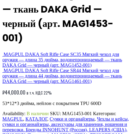
— ткань DAKA Grid —
черный (арт. MAG1453-
001)
MAGPUL DAKA Soft Rifle Case SC35 Мягкий чехол для
оружия — длина 35 дюйма, водонепроницаемый — ткань
DAKA Grid — черный (арт. MAG1452-001)
MAGPUL DAKA Soft Rifle Case SR44 Мягкий чехол для
оружия — длина 44 дюйма, водонепроницаемый — ткань
DAKA Grid — черный (арт. MAG1461-001)
₽
44,000.00
в т.ч. НДС 22%
53*12*3 дюйма, нейлон с покрытием TPU 600D
Availability:
В наличии
SKU:
MAG1453-001
Категории:
MAGPUL
,
КАТАЛОГ
,
Сумки и органайзеры
,
Чехлы и кейсы,
сумки и органнайзеры, аксессуары для хранения, ношения и
перевозки. Бренды INNOHUNT (Россия), LEAPERS (США),