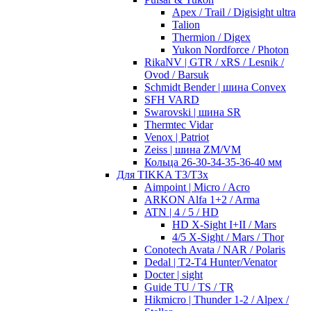
Apex / Trail / Digisight ultra
Talion
Thermion / Digex
Yukon Nordforce / Photon
RikaNV | GTR / xRS / Lesnik /
Ovod / Barsuk
Schmidt Bender | шина Convex
SFH VARD
Swarovski | шина SR
Thermtec Vidar
Venox | Patriot
Zeiss | шина ZM/VM
Кольца 26-30-34-35-36-40 мм
Для TIKKA T3/T3x
Aimpoint | Micro / Acro
ARKON Alfa 1+2 / Arma
ATN | 4 / 5 / HD
HD X-Sight I+II / Mars
4/5 X-Sight / Mars / Thor
Conotech Avata / NAR / Polaris
Dedal | T2-T4 Hunter/Venator
Docter | sight
Guide TU / TS / TR
Hikmicro | Thunder 1-2 / Alpex /