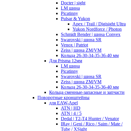
Docter | sight
LM шина
Picatinny
Pulsar & Yukon
Apex / Trail / Digisight Ultra
Yukon Nordforce / Photon
Schmidt Bender | шина Convex
Swarovski | шина SR
Venox | Patriot
Zeiss | шина ZM/VM
Кольца 26-30-34-35-36-40 мм
Для Prisma 12мм
LM шина
Picatinny
Swarovski | шина SR
Zeiss | шина ZM/VM
Кольца 26-30-34-35-36-40 мм
Кольца сменные-запасные и запчасти
Поворотные кронштейны
для EAW-Apel
ATN | HD
ATN | 4 / 5
Dedal | T2-T4 Hunter / Venator
IRay | Geni / Rico / Saim / Mate /
Tube / XSight