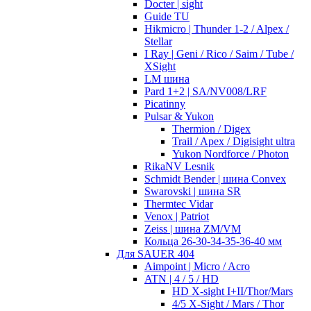
Docter | sight
Guide TU
Hikmicro | Thunder 1-2 / Alpex /
Stellar
I Ray | Geni / Rico / Saim / Tube /
XSight
LM шина
Pard 1+2 | SA/NV008/LRF
Picatinny
Pulsar & Yukon
Thermion / Digex
Trail / Apex / Digisight ultra
Yukon Nordforce / Photon
RikaNV Lesnik
Schmidt Bender | шина Convex
Swarovski | шина SR
Thermtec Vidar
Venox | Patriot
Zeiss | шина ZM/VM
Кольца 26-30-34-35-36-40 мм
Для SAUER 404
Aimpoint | Micro / Acro
ATN | 4 / 5 / HD
HD X-sight I+II/Thor/Mars
4/5 X-Sight / Mars / Thor