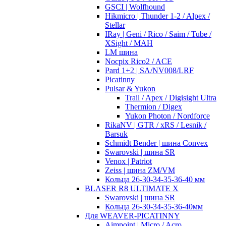
GSCI | Wolfhound
Hikmicro | Thunder 1-2 / Alpex /
Stellar
IRay | Geni / Rico / Saim / Tube /
XSight / MAH
LM шина
Nocpix Rico2 / ACE
Pard 1+2 | SA/NV008/LRF
Picatinny
Pulsar & Yukon
Trail / Apex / Digisight Ultra
Thermion / Digex
Yukon Photon / Nordforce
RikaNV | GTR / xRS / Lesnik /
Barsuk
Schmidt Bender | шина Convex
Swarovski | шина SR
Venox | Patriot
Zeiss | шина ZM/VM
Кольца 26-30-34-35-36-40 мм
BLASER R8 ULTIMATE X
Swarovski | шина SR
Кольца 26-30-34-35-36-40мм
Для WEAVER-PICATINNY
Aimpoint | Micro / Acro