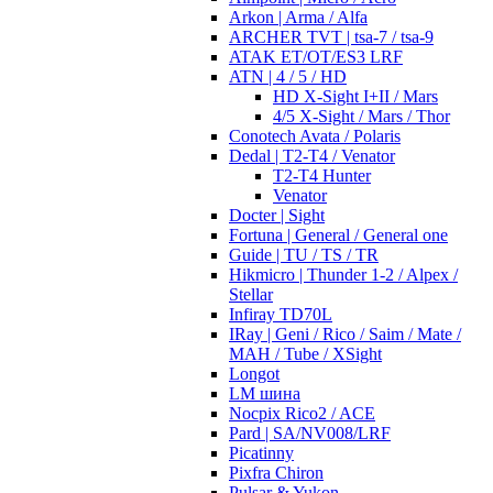
Arkon | Arma / Alfa
ARCHER TVT | tsa-7 / tsa-9
ATAK ET/OT/ES3 LRF
ATN | 4 / 5 / HD
HD X-Sight I+II / Mars
4/5 X-Sight / Mars / Thor
Conotech Avata / Polaris
Dedal | T2-T4 / Venator
T2-T4 Hunter
Venator
Docter | Sight
Fortuna | General / General one
Guide | TU / TS / TR
Hikmicro | Thunder 1-2 / Alpex /
Stellar
Infiray TD70L
IRay | Geni / Rico / Saim / Mate /
MAH / Tube / XSight
Longot
LM шина
Nocpix Rico2 / ACE
Pard | SA/NV008/LRF
Picatinny
Pixfra Chiron
Pulsar & Yukon