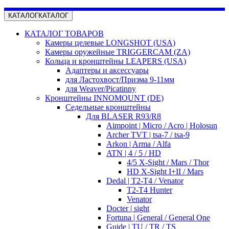
КАТАЛОГ
КАТАЛОГ
КАТАЛОГ ТОВАРОВ
Камеры целевые LONGSHOT (USA)
Камеры оружейные TRIGGERCAM (ZA)
Кольца и кронштейны LEAPERS (USA)
Адаптеры и аксессуары
для Ластохвост/Призма 9-11мм
для Weaver/Picatinny
Кронштейны INNOMOUNT (DE)
Седельные кронштейны
Для BLASER R93/R8
Aimpoint | Micro / Acro | Holosun
Archer TVT | tsa-7 / tsa-9
Arkon | Arma / Alfa
ATN | 4 / 5 / HD
4/5 X-Sight / Mars / Thor
HD X-Sight I+II / Mars
Dedal | T2-T4 / Venator
T2-T4 Hunter
Venator
Docter | sight
Fortuna | General / General One
Guide | TU / TR / TS