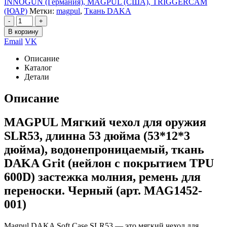
INNOGUN (Германия), MAGPUL (CША), TRIGGERCAM
(ЮАР)
Метки:
magpul
,
Ткань DAKA
-
+
В корзину
Email
VK
Описание
Каталог
Детали
Описание
MAGPUL Мягкий чехол для оружия
SLR53, длинна 53 дюйма (53*12*3
дюйма), водонепроницаемый, ткань
DAKA Grit (нейлон с покрытием TPU
600D) застежка молния, ремень для
переноски. Черный (арт. MAG1452-
001)
Magpul DAKA Soft Case SLR53 — это мягкий чехол для