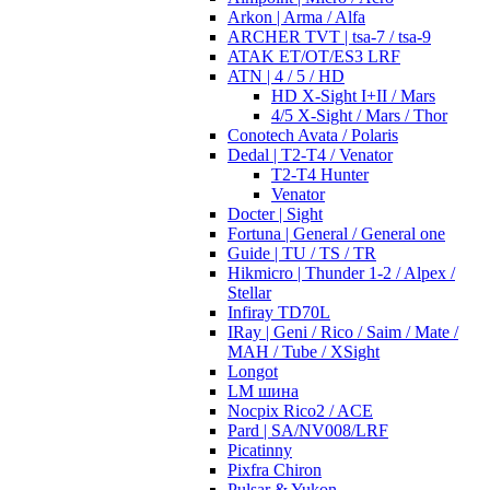
Arkon | Arma / Alfa
ARCHER TVT | tsa-7 / tsa-9
ATAK ET/OT/ES3 LRF
ATN | 4 / 5 / HD
HD X-Sight I+II / Mars
4/5 X-Sight / Mars / Thor
Conotech Avata / Polaris
Dedal | T2-T4 / Venator
T2-T4 Hunter
Venator
Docter | Sight
Fortuna | General / General one
Guide | TU / TS / TR
Hikmicro | Thunder 1-2 / Alpex /
Stellar
Infiray TD70L
IRay | Geni / Rico / Saim / Mate /
MAH / Tube / XSight
Longot
LM шина
Nocpix Rico2 / ACE
Pard | SA/NV008/LRF
Picatinny
Pixfra Chiron
Pulsar & Yukon