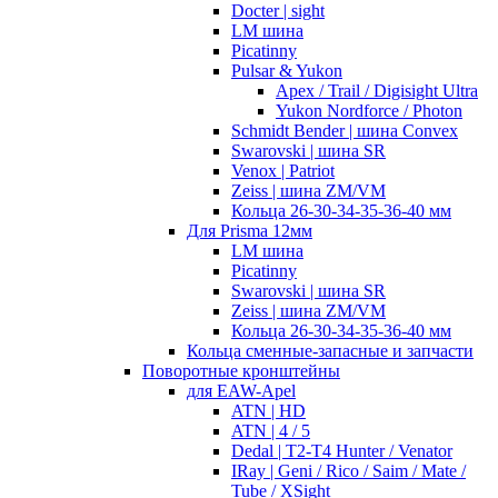
Docter | sight
LM шина
Picatinny
Pulsar & Yukon
Apex / Trail / Digisight Ultra
Yukon Nordforce / Photon
Schmidt Bender | шина Convex
Swarovski | шина SR
Venox | Patriot
Zeiss | шина ZM/VM
Кольца 26-30-34-35-36-40 мм
Для Prisma 12мм
LM шина
Picatinny
Swarovski | шина SR
Zeiss | шина ZM/VM
Кольца 26-30-34-35-36-40 мм
Кольца сменные-запасные и запчасти
Поворотные кронштейны
для EAW-Apel
ATN | HD
ATN | 4 / 5
Dedal | T2-T4 Hunter / Venator
IRay | Geni / Rico / Saim / Mate /
Tube / XSight