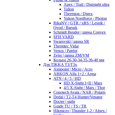
Apex / Trail / Digisight ultra
Talion
Thermion / Digex
Yukon Nordforce / Photon
RikaNV | GTR / xRS / Lesnik /
Ovod / Barsuk
Schmidt Bender | шина Convex
SFH VARD
Swarovski | шина SR
Thermtec Vidar
Venox | Patriot
Zeiss | шина ZM/VM
Кольца 26-30-34-35-36-40 мм
Для TIKKA T3/T3x
Aimpoint | Micro / Acro
ARKON Alfa 1+2 / Arma
ATN | 4 / 5 / HD
HD X-Sight I+II / Mars
4/5 X-Sight / Mars / Thor
Conotech Avata / NAR / Polaris
Dedal | T2-T4 Hunter/Venator
Docter | sight
Guide TU / TS / TR
Hikmicro | Thunder 1-2 / Alpex /