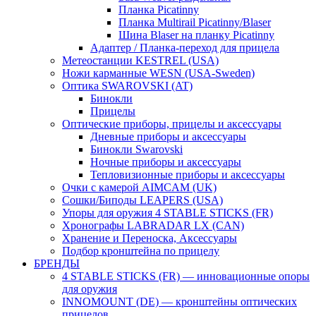
Планка Picatinny
Планка Multirail Picatinny/Blaser
Шина Blaser на планку Picatinny
Адаптер / Планка-переход для прицела
Метеостанции KESTREL (USA)
Ножи карманные WESN (USA-Sweden)
Оптика SWAROVSKI (AT)
Бинокли
Прицелы
Оптические приборы, прицелы и аксессуары
Дневные приборы и аксессуары
Бинокли Swarovski
Ночные приборы и аксессуары
Тепловизионные приборы и аксессуары
Очки с камерой AIMCAM (UK)
Сошки/Биподы LEAPERS (USA)
Упоры для оружия 4 STABLE STICKS (FR)
Хронографы LABRADAR LX (CAN)
Хранение и Переноска, Аксессуары
Подбор кронштейна по прицелу
БРЕНДЫ
4 STABLE STICKS (FR) — инновационные опоры
для оружия
INNOMOUNT (DE) — кронштейны оптических
прицелов