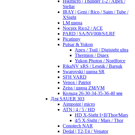
Hikmicro | Thunder 1-2 / Alpex /
Stellar
IRAY | Geni / Rico / Saim / Tube /
XSight
LM шина
Nocpix Rico2 / ACE
PARD | SA/NV008/S/LRF
Picatinny
Pulsar & Yukon
Apex / Trail / Digisight ultra
Thermion / Digex
Yukon Photon / Nordforce
RikaNV xRS / Lesnik / Barsuk
Swarovski | шина SR
SFH VARD
Venox | Patriot
Zeiss | шина ZM/VM
Кольца 26-30-34-35-36-40 мм
Для SAUER 303
Aimpoint | micro
ATN | 4 / 5 / HD
HD X-Sight I+II/Thor/Mars
4/5 X-Sight / Mars / Thor
Conotech NAR
Dedal | T2-T4 / Venator