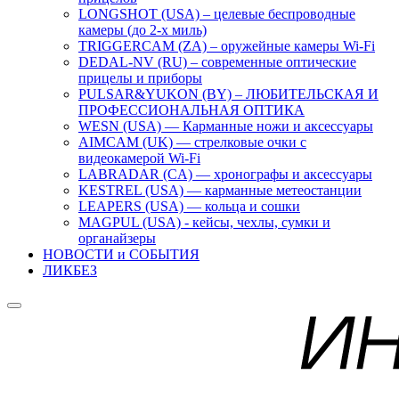
LONGSHOT (USA) – целевые беспроводные
камеры (до 2-х миль)
TRIGGERCAM (ZA) – оружейные камеры Wi-Fi
DEDAL-NV (RU) – современные оптические
прицелы и приборы
PULSAR&YUKON (BY) – ЛЮБИТЕЛЬСКАЯ И
ПРОФЕССИОНАЛЬНАЯ ОПТИКА
WESN (USA) — Карманные ножи и аксессуары
AIMCAM (UK) — стрелковые очки с
видеокамерой Wi-Fi
LABRADAR (CA) — хронографы и аксессуары
KESTREL (USA) — карманные метеостанции
LEAPERS (USA) — кольца и сошки
MAGPUL (USA) - кейсы, чехлы, сумки и
органайзеры
НОВОСТИ и СОБЫТИЯ
ЛИКБЕЗ