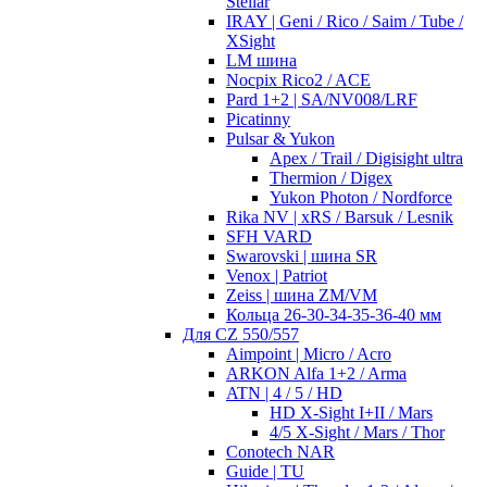
Stellar
IRAY | Geni / Rico / Saim / Tube /
XSight
LM шина
Nocpix Rico2 / ACE
Pard 1+2 | SA/NV008/LRF
Picatinny
Pulsar & Yukon
Apex / Trail / Digisight ultra
Thermion / Digex
Yukon Photon / Nordforce
Rika NV | xRS / Barsuk / Lesnik
SFH VARD
Swarovski | шина SR
Venox | Patriot
Zeiss | шина ZM/VM
Кольца 26-30-34-35-36-40 мм
Для CZ 550/557
Aimpoint | Micro / Acro
ARKON Alfa 1+2 / Arma
ATN | 4 / 5 / HD
HD X-Sight I+II / Mars
4/5 X-Sight / Mars / Thor
Conotech NAR
Guide | TU