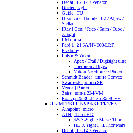
Dedal | T2-T4 / Venator
Docter | sight
Guide | TU
Hikmicro | Thunder 1-2 / Alpex /
Stellar
IRay | Geni / Rico / Saim / Tube /
XSight
LM шина
Pard 1+2 | SA/NV008/LRF
Picatinny
Pulsar & Yukon
Apex / Trail / Digisight ultra
Thermion / Digex
Yukon Nordforce / Photon
Schmidt Bender | шина Convex
Swarovski | шина SR
Venox | Patriot
Zeiss | шина ZM/VM
Кольца 26-30-34-35-36-40 мм
Для MERKEL B3/B4/KR1/K3/K5
Aimpoint | micro
ATN | 4 / 5 / HD
4/5 X-Sight / Mars / Thor
HD X-sight I+II/Thor/Mars
Dedal | T2-T4 / Venator