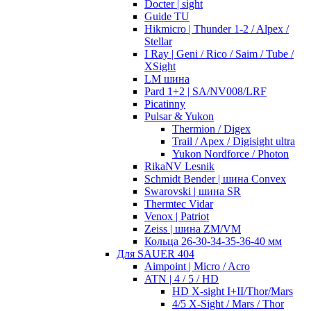
Docter | sight
Guide TU
Hikmicro | Thunder 1-2 / Alpex /
Stellar
I Ray | Geni / Rico / Saim / Tube /
XSight
LM шина
Pard 1+2 | SA/NV008/LRF
Picatinny
Pulsar & Yukon
Thermion / Digex
Trail / Apex / Digisight ultra
Yukon Nordforce / Photon
RikaNV Lesnik
Schmidt Bender | шина Convex
Swarovski | шина SR
Thermtec Vidar
Venox | Patriot
Zeiss | шина ZM/VM
Кольца 26-30-34-35-36-40 мм
Для SAUER 404
Aimpoint | Micro / Acro
ATN | 4 / 5 / HD
HD X-sight I+II/Thor/Mars
4/5 X-Sight / Mars / Thor