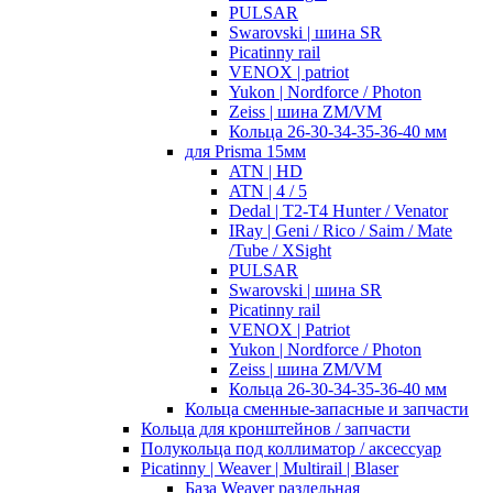
PULSAR
Swarovski | шина SR
Picatinny rail
VENOX | patriot
Yukon | Nordforce / Photon
Zeiss | шина ZM/VM
Кольца 26-30-34-35-36-40 мм
для Prisma 15мм
ATN | HD
ATN | 4 / 5
Dedal | T2-T4 Hunter / Venator
IRay | Geni / Rico / Saim / Mate
/Tube / XSight
PULSAR
Swarovski | шина SR
Picatinny rail
VENOX | Patriot
Yukon | Nordforce / Photon
Zeiss | шина ZM/VM
Кольца 26-30-34-35-36-40 мм
Кольца сменные-запасные и запчасти
Кольца для кронштейнов / запчасти
Полукольца под коллиматор / аксессуар
Picatinny | Weaver | Multirail | Blaser
База Weaver раздельная