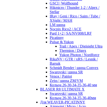
GSCI | Wolfhound
Hikmicro | Thunder 1-2 / Alpex /
Stellar
IRay | Geni / Rico / Saim / Tube /
XSight / MAH
LM шина
Nocpix Rico2 / ACE
Pard 1+2 | SA/NV008/LRF
Picatinny
Pulsar & Yukon
Trail / Apex / Digisight Ultra
Thermion / Digex
Yukon Photon / Nordforce
RikaNV | GTR / xRS / Lesnik /
Barsuk
Schmidt Bender | шина Convex
Swarovski | шина SR
Venox | Patriot
Zeiss | шина ZM/VM
Кольца 26-30-34-35-36-40 мм
BLASER R8 ULTIMATE X
Swarovski | шина SR
Кольца 26-30-34-35-36-40мм
Для WEAVER-PICATINNY
Aimpoint | Micro / Acro