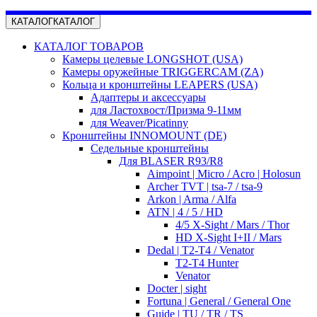
КАТАЛОГ
КАТАЛОГ
КАТАЛОГ ТОВАРОВ
Камеры целевые LONGSHOT (USA)
Камеры оружейные TRIGGERCAM (ZA)
Кольца и кронштейны LEAPERS (USA)
Адаптеры и аксессуары
для Ластохвост/Призма 9-11мм
для Weaver/Picatinny
Кронштейны INNOMOUNT (DE)
Седельные кронштейны
Для BLASER R93/R8
Aimpoint | Micro / Acro | Holosun
Archer TVT | tsa-7 / tsa-9
Arkon | Arma / Alfa
ATN | 4 / 5 / HD
4/5 X-Sight / Mars / Thor
HD X-Sight I+II / Mars
Dedal | T2-T4 / Venator
T2-T4 Hunter
Venator
Docter | sight
Fortuna | General / General One
Guide | TU / TR / TS