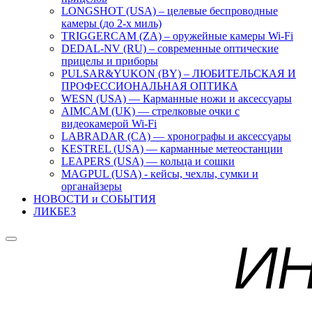
LONGSHOT (USA) – целевые беспроводные
камеры (до 2-х миль)
TRIGGERCAM (ZA) – оружейные камеры Wi-Fi
DEDAL-NV (RU) – современные оптические
прицелы и приборы
PULSAR&YUKON (BY) – ЛЮБИТЕЛЬСКАЯ И
ПРОФЕССИОНАЛЬНАЯ ОПТИКА
WESN (USA) — Карманные ножи и аксессуары
AIMCAM (UK) — стрелковые очки с
видеокамерой Wi-Fi
LABRADAR (CA) — хронографы и аксессуары
KESTREL (USA) — карманные метеостанции
LEAPERS (USA) — кольца и сошки
MAGPUL (USA) - кейсы, чехлы, сумки и
органайзеры
НОВОСТИ и СОБЫТИЯ
ЛИКБЕЗ