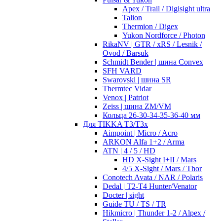
Apex / Trail / Digisight ultra
Talion
Thermion / Digex
Yukon Nordforce / Photon
RikaNV | GTR / xRS / Lesnik /
Ovod / Barsuk
Schmidt Bender | шина Convex
SFH VARD
Swarovski | шина SR
Thermtec Vidar
Venox | Patriot
Zeiss | шина ZM/VM
Кольца 26-30-34-35-36-40 мм
Для TIKKA T3/T3x
Aimpoint | Micro / Acro
ARKON Alfa 1+2 / Arma
ATN | 4 / 5 / HD
HD X-Sight I+II / Mars
4/5 X-Sight / Mars / Thor
Conotech Avata / NAR / Polaris
Dedal | T2-T4 Hunter/Venator
Docter | sight
Guide TU / TS / TR
Hikmicro | Thunder 1-2 / Alpex /