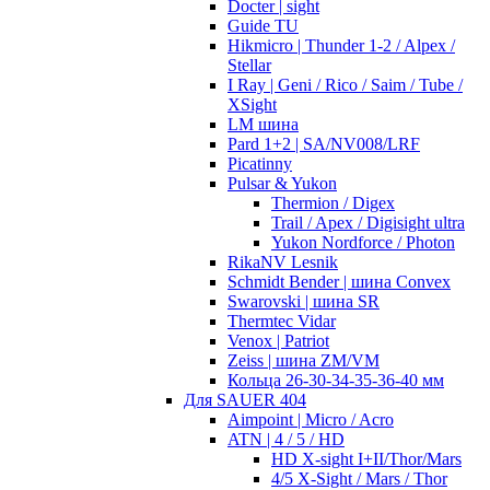
Docter | sight
Guide TU
Hikmicro | Thunder 1-2 / Alpex /
Stellar
I Ray | Geni / Rico / Saim / Tube /
XSight
LM шина
Pard 1+2 | SA/NV008/LRF
Picatinny
Pulsar & Yukon
Thermion / Digex
Trail / Apex / Digisight ultra
Yukon Nordforce / Photon
RikaNV Lesnik
Schmidt Bender | шина Convex
Swarovski | шина SR
Thermtec Vidar
Venox | Patriot
Zeiss | шина ZM/VM
Кольца 26-30-34-35-36-40 мм
Для SAUER 404
Aimpoint | Micro / Acro
ATN | 4 / 5 / HD
HD X-sight I+II/Thor/Mars
4/5 X-Sight / Mars / Thor