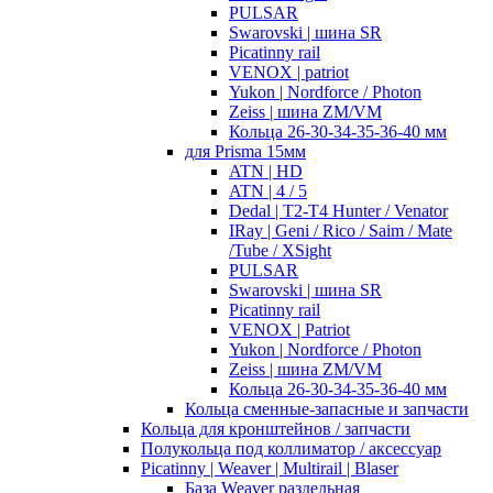
PULSAR
Swarovski | шина SR
Picatinny rail
VENOX | patriot
Yukon | Nordforce / Photon
Zeiss | шина ZM/VM
Кольца 26-30-34-35-36-40 мм
для Prisma 15мм
ATN | HD
ATN | 4 / 5
Dedal | T2-T4 Hunter / Venator
IRay | Geni / Rico / Saim / Mate
/Tube / XSight
PULSAR
Swarovski | шина SR
Picatinny rail
VENOX | Patriot
Yukon | Nordforce / Photon
Zeiss | шина ZM/VM
Кольца 26-30-34-35-36-40 мм
Кольца сменные-запасные и запчасти
Кольца для кронштейнов / запчасти
Полукольца под коллиматор / аксессуар
Picatinny | Weaver | Multirail | Blaser
База Weaver раздельная