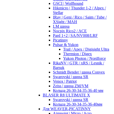
GSCI | Wolfhound
Hikmicro | Thunder 1-2 / Alpex /
Stellar
IRay | Geni / Rico / Saim / Tube /
XSight / MAH
LM шина
Nocpix Rico2 / ACE
Pard 1+2 | SA/NV008/LRF
Picatinny
Pulsar & Yukon
Trail / Apex / Digisight Ultra
Thermion / Digex
Yukon Photon / Nordforce
RikaNV | GTR / xRS / Lesnik /
Barsuk
Schmidt Bender | шина Convex
Swarovski | шина SR
Venox | Patriot
Zeiss | шина ZM/VM
Кольца 26-30-34-35-36-40 мм
BLASER R8 ULTIMATE X
Swarovski | шина SR
Кольца 26-30-34-35-36-40мм
Для WEAVER-PICATINNY
Aimpoint | Micro / Acro