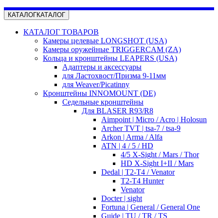
КАТАЛОГ
КАТАЛОГ
КАТАЛОГ ТОВАРОВ
Камеры целевые LONGSHOT (USA)
Камеры оружейные TRIGGERCAM (ZA)
Кольца и кронштейны LEAPERS (USA)
Адаптеры и аксессуары
для Ластохвост/Призма 9-11мм
для Weaver/Picatinny
Кронштейны INNOMOUNT (DE)
Седельные кронштейны
Для BLASER R93/R8
Aimpoint | Micro / Acro | Holosun
Archer TVT | tsa-7 / tsa-9
Arkon | Arma / Alfa
ATN | 4 / 5 / HD
4/5 X-Sight / Mars / Thor
HD X-Sight I+II / Mars
Dedal | T2-T4 / Venator
T2-T4 Hunter
Venator
Docter | sight
Fortuna | General / General One
Guide | TU / TR / TS