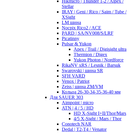
Hikmicro | Thunder 1-2 / Alpex /
Stellar
IRAY | Geni / Rico / Saim / Tube /
XSight
LM шина
Nocpix Rico2 / ACE
PARD | SA/NV008/S/LRF
Picatinny
Pulsar & Yukon
Apex / Trail / Digisight ultra
Thermion / Digex
Yukon Photon / Nordforce
RikaNV xRS / Lesnik / Barsuk
Swarovski | шина SR
SFH VARD
Venox | Patriot
Zeiss | шина ZM/VM
Кольца 26-30-34-35-36-40 мм
Для SAUER 303
Aimpoint | micro
ATN | 4 / 5 / HD
HD X-Sight I+II/Thor/Mars
4/5 X-Sight / Mars / Thor
Conotech NAR
Dedal | T2-T4 / Venator