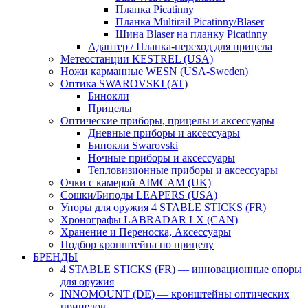
Планка Picatinny
Планка Multirail Picatinny/Blaser
Шина Blaser на планку Picatinny
Адаптер / Планка-переход для прицела
Метеостанции KESTREL (USA)
Ножи карманные WESN (USA-Sweden)
Оптика SWAROVSKI (AT)
Бинокли
Прицелы
Оптические приборы, прицелы и аксессуары
Дневные приборы и аксессуары
Бинокли Swarovski
Ночные приборы и аксессуары
Тепловизионные приборы и аксессуары
Очки с камерой AIMCAM (UK)
Сошки/Биподы LEAPERS (USA)
Упоры для оружия 4 STABLE STICKS (FR)
Хронографы LABRADAR LX (CAN)
Хранение и Переноска, Аксессуары
Подбор кронштейна по прицелу
БРЕНДЫ
4 STABLE STICKS (FR) — инновационные опоры
для оружия
INNOMOUNT (DE) — кронштейны оптических
прицелов