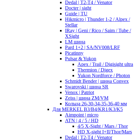
Dedal | T2-T4 / Venator
Docter | sight
Guide | TU
Hikmicro | Thunder 1-2 / Alpex /
Stellar
IRay | Geni / Rico / Saim / Tube /
XSight
LM шина
Pard 1+2 | SA/NV008/LRF
Picatinny
Pulsar & Yukon
Apex / Trail / Digisight ultra
Thermion / Digex
Yukon Nordforce / Photon
Schmidt Bender | шина Convex
Swarovski | шина SR
Venox | Patriot
Zeiss | шина ZM/VM
Кольца 26-30-34-35-36-40 мм
Для MERKEL B3/B4/KR1/K3/K5
Aimpoint | micro
ATN | 4 / 5 / HD
4/5 X-Sight / Mars / Thor
HD X-sight I+II/Thor/Mars
Dedal | T2-T4 / Venator