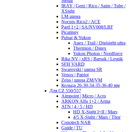
Stellar
IRAY | Geni / Rico / Saim / Tube /
XSight
LM шина
Nocpix Rico2 / ACE
Pard 1+2 | SA/NV008/LRF
Picatinny
Pulsar & Yukon
Apex / Trail / Digisight ultra
Thermion / Digex
Yukon Photon / Nordforce
Rika NV | xRS / Barsuk / Lesnik
SFH VARD
Swarovski | шина SR
Venox | Patriot
Zeiss | шина ZM/VM
Кольца 26-30-34-35-36-40 мм
Для CZ 550/557
Aimpoint | Micro / Acro
ARKON Alfa 1+2 / Arma
ATN | 4 / 5 / HD
HD X-Sight I+II / Mars
4/5 X-Sight / Mars / Thor
Conotech NAR
Guide | TU