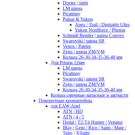
Docter | sight
LM шина
Picatinny
Pulsar & Yukon
Apex / Trail / Digisight Ultra
Yukon Nordforce / Photon
Schmidt Bender | шина Convex
Swarovski | шина SR
Venox | Patriot
Zeiss | шина ZM/VM
Кольца 26-30-34-35-36-40 мм
Для Prisma 12мм
LM шина
Picatinny
Swarovski | шина SR
Zeiss | шина ZM/VM
Кольца 26-30-34-35-36-40 мм
Кольца сменные-запасные и запчасти
Поворотные кронштейны
для EAW-Apel
ATN | HD
ATN | 4 / 5
Dedal | T2-T4 Hunter / Venator
IRay | Geni / Rico / Saim / Mate /
Tube / XSight