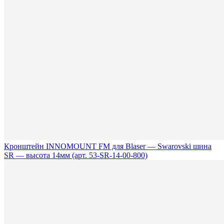
Кронштейн INNOMOUNT FM для Blaser — Swarovski шина
SR — высота 14мм (арт. 53-SR-14-00-800)