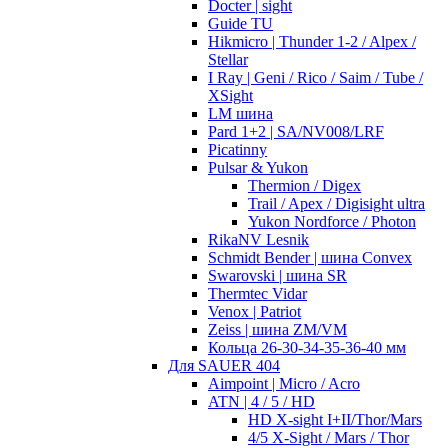
Docter | sight
Guide TU
Hikmicro | Thunder 1-2 / Alpex /
Stellar
I Ray | Geni / Rico / Saim / Tube /
XSight
LM шина
Pard 1+2 | SA/NV008/LRF
Picatinny
Pulsar & Yukon
Thermion / Digex
Trail / Apex / Digisight ultra
Yukon Nordforce / Photon
RikaNV Lesnik
Schmidt Bender | шина Convex
Swarovski | шина SR
Thermtec Vidar
Venox | Patriot
Zeiss | шина ZM/VM
Кольца 26-30-34-35-36-40 мм
Для SAUER 404
Aimpoint | Micro / Acro
ATN | 4 / 5 / HD
HD X-sight I+II/Thor/Mars
4/5 X-Sight / Mars / Thor