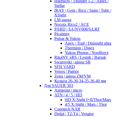
Hikmicro | Thunder 1-2 / Alpex /
Stellar
IRAY | Geni / Rico / Saim / Tube /
XSight
LM шина
Nocpix Rico2 / ACE
PARD | SA/NV008/S/LRF
Picatinny
Pulsar & Yukon
Apex / Trail / Digisight ultra
Thermion / Digex
Yukon Photon / Nordforce
RikaNV xRS / Lesnik / Barsuk
Swarovski | шина SR
SFH VARD
Venox | Patriot
Zeiss | шина ZM/VM
Кольца 26-30-34-35-36-40 мм
Для SAUER 303
Aimpoint | micro
ATN | 4 / 5 / HD
HD X-Sight I+II/Thor/Mars
4/5 X-Sight / Mars / Thor
Conotech NAR
Dedal | T2-T4 / Venator