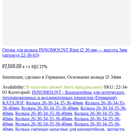
Опора для кольца INNOMOUNT Ring ∅ 36 мм — высота 3мм
(артикул 22-36-03)
₽
2,500.00
в т.ч. НДС 22%
Innomount, сделано в Германии, Основание кольца ∅ 34мм
Availability:
В наличии (может быть предзаказано)
SKU:
22-34-
03
Категорий:
INNOMOUNT - Кронштейны для оптических,
тепловизионных и коллиматорных прицелов (Германия)
,
КАТАЛОГ
,
Кольца 26-30-34-35-36-40мм
,
Кольца 26-30-34-35-
36-40мм
,
Кольца 26-30-34-35-36-40мм
,
Кольца 26-30-34-35-36-
40мм
,
Кольца 26-30-34-35-36-40мм
,
Кольца 26-30-34-35-36-
40мм
,
Кольца 26-30-34-35-36-40мм
,
Кольца 26-30-34-35-36-
40мм
,
Кольца 26-30-34-35-36-40мм
,
Кольца 26-30-34-35-36-
40мм
,
Кольца сменные-запасные для кронштейнов, запчасти
,