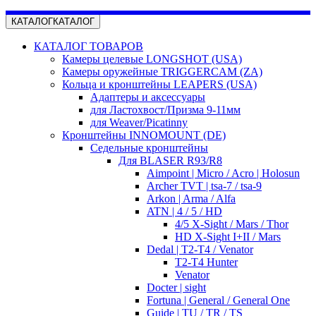
КАТАЛОГ
КАТАЛОГ
КАТАЛОГ ТОВАРОВ
Камеры целевые LONGSHOT (USA)
Камеры оружейные TRIGGERCAM (ZA)
Кольца и кронштейны LEAPERS (USA)
Адаптеры и аксессуары
для Ластохвост/Призма 9-11мм
для Weaver/Picatinny
Кронштейны INNOMOUNT (DE)
Седельные кронштейны
Для BLASER R93/R8
Aimpoint | Micro / Acro | Holosun
Archer TVT | tsa-7 / tsa-9
Arkon | Arma / Alfa
ATN | 4 / 5 / HD
4/5 X-Sight / Mars / Thor
HD X-Sight I+II / Mars
Dedal | T2-T4 / Venator
T2-T4 Hunter
Venator
Docter | sight
Fortuna | General / General One
Guide | TU / TR / TS