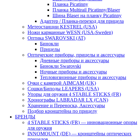
Планка Picatinny
Планка Multirail Picatinny/Blaser
Шина Blaser на планку Picatinny
Адаптер / Планка-переход для прицела
Метеостанции KESTREL (USA)
Ножи карманные WESN (USA-Sweden)
Оптика SWAROVSKI (AT)
Бинокли
Прицелы
Оптические приборы, прицелы и аксессуары
Дневные приборы и аксессуары
Бинокли Swarovski
Ночные приборы и аксессуары
Тепловизионные приборы и аксессуары
Очки с камерой AIMCAM (UK)
Сошки/Биподы LEAPERS (USA)
Упоры для оружия 4 STABLE STICKS (FR)
Хронографы LABRADAR LX (CAN)
Хранение и Переноска, Аксессуары
Подбор кронштейна по прицелу
БРЕНДЫ
4 STABLE STICKS (FR) — инновационные опоры
для оружия
INNOMOUNT (DE) — кронштейны оптических
прицелов