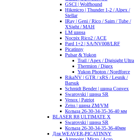
GSCI | Wolfhound
Hikmicro | Thunder 1-2 / Alpex /
Stellar
IRay | Geni / Rico / Saim / Tube /
XSight / MAH
LM шина
Nocpix Rico2 / ACE
Pard 1+2 | SA/NV008/LRF
Picatinny
Pulsar & Yukon
Trail / Apex / Digisight Ultra
Thermion / Digex
Yukon Photon / Nordforce
RikaNV | GTR / xRS / Lesnik /
Barsuk
Schmidt Bender | шина Convex
Swarovski | шина SR
Venox | Patriot
Zeiss | шина ZM/VM
Кольца 26-30-34-35-36-40 мм
BLASER R8 ULTIMATE X
Swarovski | шина SR
Кольца 26-30-34-35-36-40мм
Для WEAVER-PICATINNY
Aimpoint | Micro / Acro