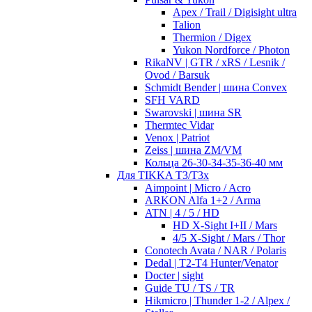
Apex / Trail / Digisight ultra
Talion
Thermion / Digex
Yukon Nordforce / Photon
RikaNV | GTR / xRS / Lesnik /
Ovod / Barsuk
Schmidt Bender | шина Convex
SFH VARD
Swarovski | шина SR
Thermtec Vidar
Venox | Patriot
Zeiss | шина ZM/VM
Кольца 26-30-34-35-36-40 мм
Для TIKKA T3/T3x
Aimpoint | Micro / Acro
ARKON Alfa 1+2 / Arma
ATN | 4 / 5 / HD
HD X-Sight I+II / Mars
4/5 X-Sight / Mars / Thor
Conotech Avata / NAR / Polaris
Dedal | T2-T4 Hunter/Venator
Docter | sight
Guide TU / TS / TR
Hikmicro | Thunder 1-2 / Alpex /