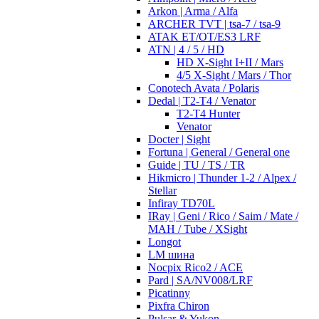
Arkon | Arma / Alfa
ARCHER TVT | tsa-7 / tsa-9
ATAK ET/OT/ES3 LRF
ATN | 4 / 5 / HD
HD X-Sight I+II / Mars
4/5 X-Sight / Mars / Thor
Conotech Avata / Polaris
Dedal | T2-T4 / Venator
T2-T4 Hunter
Venator
Docter | Sight
Fortuna | General / General one
Guide | TU / TS / TR
Hikmicro | Thunder 1-2 / Alpex /
Stellar
Infiray TD70L
IRay | Geni / Rico / Saim / Mate /
MAH / Tube / XSight
Longot
LM шина
Nocpix Rico2 / ACE
Pard | SA/NV008/LRF
Picatinny
Pixfra Chiron
Pulsar & Yukon