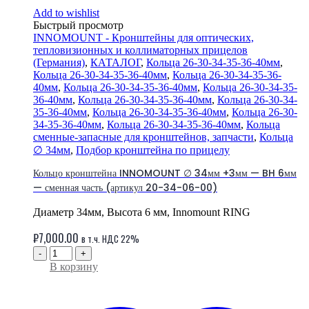
Add to wishlist
Быстрый просмотр
INNOMOUNT - Кронштейны для оптических,
тепловизионных и коллиматорных прицелов
(Германия)
,
КАТАЛОГ
,
Кольца 26-30-34-35-36-40мм
,
Кольца 26-30-34-35-36-40мм
,
Кольца 26-30-34-35-36-
40мм
,
Кольца 26-30-34-35-36-40мм
,
Кольца 26-30-34-35-
36-40мм
,
Кольца 26-30-34-35-36-40мм
,
Кольца 26-30-34-
35-36-40мм
,
Кольца 26-30-34-35-36-40мм
,
Кольца 26-30-
34-35-36-40мм
,
Кольца 26-30-34-35-36-40мм
,
Кольца
сменные-запасные для кронштейнов, запчасти
,
Кольца
∅ 34мм
,
Подбор кронштейна по прицелу
Кольцо кронштейна INNOMOUNT ∅ 34мм +3мм — BH 6мм
— сменная часть (артикул 20-34-06-00)
Диаметр 34мм, Высота 6 мм, Innomount RING
₽
7,000.00
в т.ч. НДС 22%
-
+
В корзину