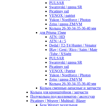
PULSAR
Swarovski | шина SR
Picatinny rail
VENOX | patriot
Yukon | Nordforce / Photon
Zeiss | шина ZM/VM
Кольца 26-30-34-35-36-40 мм
для Prisma 15мм
ATN | HD
ATN | 4 / 5
Dedal | T2-T4 Hunter / Venator
IRay | Geni / Rico / Saim / Mate
/Tube / XSight
PULSAR
Swarovski | шина SR
Picatinny rail
VENOX | Patriot
Yukon | Nordforce / Photon
Zeiss | шина ZM/VM
Кольца 26-30-34-35-36-40 мм
Кольца сменные-запасные и запчасти
Кольца для кронштейнов / запчасти
Полукольца под коллиматор / аксессуар
Picatinny | Weaver | Multirail | Blaser
База Weaver раздельная