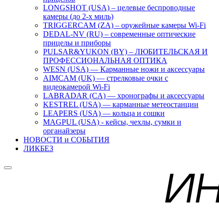
LONGSHOT (USA) – целевые беспроводные
камеры (до 2-х миль)
TRIGGERCAM (ZA) – оружейные камеры Wi-Fi
DEDAL-NV (RU) – современные оптические
прицелы и приборы
PULSAR&YUKON (BY) – ЛЮБИТЕЛЬСКАЯ И
ПРОФЕССИОНАЛЬНАЯ ОПТИКА
WESN (USA) — Карманные ножи и аксессуары
AIMCAM (UK) — стрелковые очки с
видеокамерой Wi-Fi
LABRADAR (CA) — хронографы и аксессуары
KESTREL (USA) — карманные метеостанции
LEAPERS (USA) — кольца и сошки
MAGPUL (USA) - кейсы, чехлы, сумки и
органайзеры
НОВОСТИ и СОБЫТИЯ
ЛИКБЕЗ