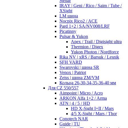
Stellar
IRAY | Geni / Rico / Saim / Tube /
XSight
LM шина
Nocpix Rico2 / ACE
Pard 1+2 | SA/NV008/LRF
Picatinny
Pulsar & Yukon
Apex / Trail / Digisight ultra
Thermion / Digex
Yukon Photon / Nordforce
Rika NV | xRS / Barsuk / Lesnik
SFH VARD
Swarovski | шина SR
Venox | Patriot
Zeiss | шина ZM/VM
Кольца 26-30-34-35-36-40 мм
Для CZ 550/557
Aimpoint | Micro / Acro
ARKON Alfa 1+2 / Arma
ATN | 4 / 5 / HD
HD X-Sight I+II / Mars
4/5 X-Sight / Mars / Thor
Conotech NAR
Guide | TU