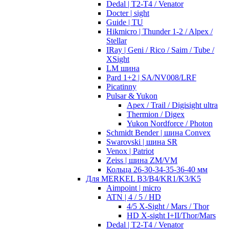
Dedal | T2-T4 / Venator
Docter | sight
Guide | TU
Hikmicro | Thunder 1-2 / Alpex /
Stellar
IRay | Geni / Rico / Saim / Tube /
XSight
LM шина
Pard 1+2 | SA/NV008/LRF
Picatinny
Pulsar & Yukon
Apex / Trail / Digisight ultra
Thermion / Digex
Yukon Nordforce / Photon
Schmidt Bender | шина Convex
Swarovski | шина SR
Venox | Patriot
Zeiss | шина ZM/VM
Кольца 26-30-34-35-36-40 мм
Для MERKEL B3/B4/KR1/K3/K5
Aimpoint | micro
ATN | 4 / 5 / HD
4/5 X-Sight / Mars / Thor
HD X-sight I+II/Thor/Mars
Dedal | T2-T4 / Venator