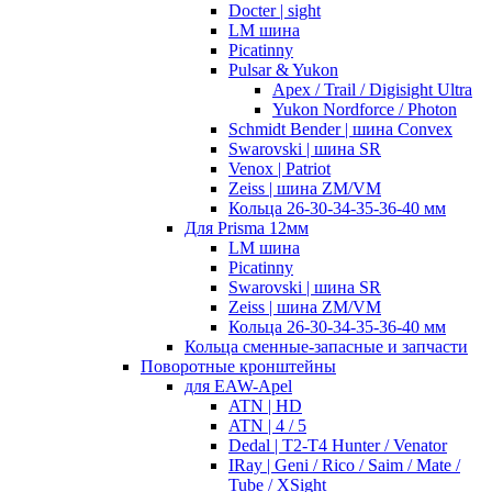
Docter | sight
LM шина
Picatinny
Pulsar & Yukon
Apex / Trail / Digisight Ultra
Yukon Nordforce / Photon
Schmidt Bender | шина Convex
Swarovski | шина SR
Venox | Patriot
Zeiss | шина ZM/VM
Кольца 26-30-34-35-36-40 мм
Для Prisma 12мм
LM шина
Picatinny
Swarovski | шина SR
Zeiss | шина ZM/VM
Кольца 26-30-34-35-36-40 мм
Кольца сменные-запасные и запчасти
Поворотные кронштейны
для EAW-Apel
ATN | HD
ATN | 4 / 5
Dedal | T2-T4 Hunter / Venator
IRay | Geni / Rico / Saim / Mate /
Tube / XSight