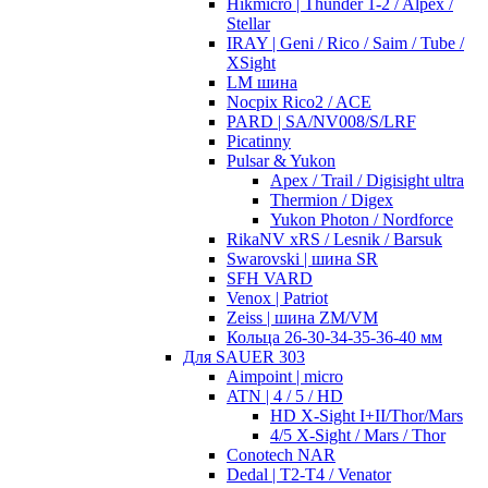
Hikmicro | Thunder 1-2 / Alpex /
Stellar
IRAY | Geni / Rico / Saim / Tube /
XSight
LM шина
Nocpix Rico2 / ACE
PARD | SA/NV008/S/LRF
Picatinny
Pulsar & Yukon
Apex / Trail / Digisight ultra
Thermion / Digex
Yukon Photon / Nordforce
RikaNV xRS / Lesnik / Barsuk
Swarovski | шина SR
SFH VARD
Venox | Patriot
Zeiss | шина ZM/VM
Кольца 26-30-34-35-36-40 мм
Для SAUER 303
Aimpoint | micro
ATN | 4 / 5 / HD
HD X-Sight I+II/Thor/Mars
4/5 X-Sight / Mars / Thor
Conotech NAR
Dedal | T2-T4 / Venator