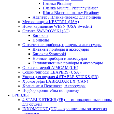
Планка Picatinny
Планка Multirail Picatinny/Blaser
Шина Blaser на планку Picatinny
Адаптер / Планка-переход для прицела
Метеостанции KESTREL (USA)
Ножи карманные WESN (USA-Sweden)
Оптика SWAROVSKI (AT)
Бинокли
Прицелы
Оптические приборы, прицелы и аксессуары
Дневные приборы и аксессуары
Бинокли Swarovski
Ночные приборы и аксессуары
Тепловизионные приборы и аксессуары
Очки с камерой AIMCAM (UK)
Сошки/Биподы LEAPERS (USA)
Упоры для оружия 4 STABLE STICKS (FR)
Хронографы LABRADAR LX (CAN)
Хранение и Переноска, Аксессуары
Подбор кронштейна по прицелу
БРЕНДЫ
4 STABLE STICKS (FR) — инновационные опоры
для оружия
INNOMOUNT (DE) — кронштейны оптических
прицелов