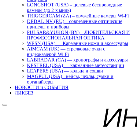
LONGSHOT (USA) – целевые беспроводные
камеры (до 2-х миль)
TRIGGERCAM (ZA) – оружейные камеры Wi-Fi
DEDAL-NV (RU) – современные оптические
прицелы и приборы
PULSAR&YUKON (BY) – ЛЮБИТЕЛЬСКАЯ И
ПРОФЕССИОНАЛЬНАЯ ОПТИКА
WESN (USA) — Карманные ножи и аксессуары
AIMCAM (UK) — стрелковые очки с
видеокамерой Wi-Fi
LABRADAR (CA) — хронографы и аксессуары
KESTREL (USA) — карманные метеостанции
LEAPERS (USA) — кольца и сошки
MAGPUL (USA) - кейсы, чехлы, сумки и
органайзеры
НОВОСТИ и СОБЫТИЯ
ЛИКБЕЗ