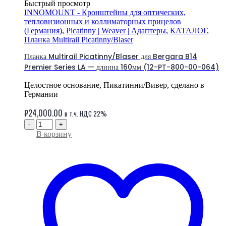
Быстрый просмотр
INNOMOUNT - Кронштейны для оптических,
тепловизионных и коллиматорных прицелов
(Германия)
,
Picatinny | Weaver | Адаптеры
,
КАТАЛОГ
,
Планка Multirail Picatinny/Blaser
Планка Multirail Picatinny/Blaser для Bergara B14
Premier Series LA — длинна 160мм (12-PT-800-00-064)
Целостное основание, Пикатинни/Вивер, сделано в
Германии
₽
24,000.00
в т.ч. НДС 22%
-
+
В корзину