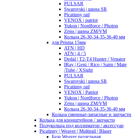
PULSAR
Swarovski | шина SR
Picatinny rail
VENOX | patriot
Yukon | Nordforce / Photon
Zeiss | шина ZM/VM
Кольца 26-30-34-35-36-40 мм
для Prisma 15мм
ATN | HD
ATN | 4 / 5
Dedal | T2-T4 Hunter / Venator
IRay | Geni / Rico / Saim / Mate
/Tube / XSight
PULSAR
Swarovski | шина SR
Picatinny rail
VENOX | Patriot
Yukon | Nordforce / Photon
Zeiss | шина ZM/VM
Кольца 26-30-34-35-36-40 мм
Кольца сменные-запасные и запчасти
Кольца для кронштейнов / запчасти
Полукольца под коллиматор / аксессуар
Picatinny | Weaver | Multirail | Blaser
База Weaver раздельная