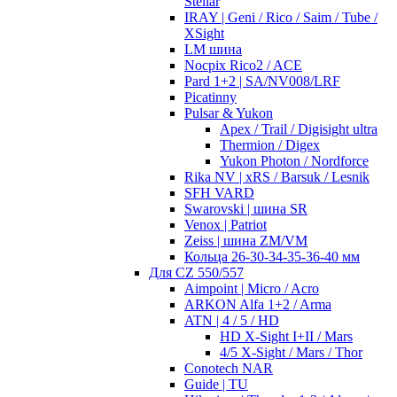
Stellar
IRAY | Geni / Rico / Saim / Tube /
XSight
LM шина
Nocpix Rico2 / ACE
Pard 1+2 | SA/NV008/LRF
Picatinny
Pulsar & Yukon
Apex / Trail / Digisight ultra
Thermion / Digex
Yukon Photon / Nordforce
Rika NV | xRS / Barsuk / Lesnik
SFH VARD
Swarovski | шина SR
Venox | Patriot
Zeiss | шина ZM/VM
Кольца 26-30-34-35-36-40 мм
Для CZ 550/557
Aimpoint | Micro / Acro
ARKON Alfa 1+2 / Arma
ATN | 4 / 5 / HD
HD X-Sight I+II / Mars
4/5 X-Sight / Mars / Thor
Conotech NAR
Guide | TU