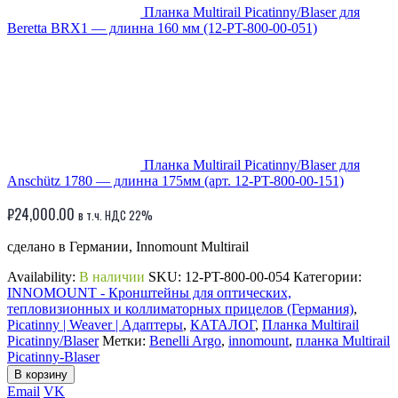
Планка Multirail Picatinny/Blaser для
Beretta BRX1 — длинна 160 мм (12-PT-800-00-051)
Планка Multirail Picatinny/Blaser для
Anschütz 1780 — длинна 175мм (арт. 12-PT-800-00-151)
₽
24,000.00
в т.ч. НДС 22%
сделано в Германии, Innomount Multirail
Availability:
В наличии
SKU:
12-PT-800-00-054
Категории:
INNOMOUNT - Кронштейны для оптических,
тепловизионных и коллиматорных прицелов (Германия)
,
Picatinny | Weaver | Адаптеры
,
КАТАЛОГ
,
Планка Multirail
Picatinny/Blaser
Метки:
Benelli Argo
,
innomount
,
планка Multirail
Picatinny-Blaser
В корзину
Email
VK