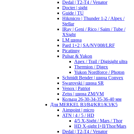
Dedal | T2-T4 / Venator
Docter | sight
Guide | TU
Hikmicro | Thunder 1-2 / Alpex /
Stellar
IRay | Geni / Rico / Saim / Tube /
XSight
LM шина
Pard 1+2 | SA/NV008/LRF
Picatinny
Pulsar & Yukon
Apex / Trail / Digisight ultra
Thermion / Digex
Yukon Nordforce / Photon
Schmidt Bender | шина Convex
Swarovski | шина SR
Venox | Patriot
Zeiss | шина ZM/VM
Кольца 26-30-34-35-36-40 мм
Для MERKEL B3/B4/KR1/K3/K5
Aimpoint | micro
ATN | 4 / 5 / HD
4/5 X-Sight / Mars / Thor
HD X-sight I+II/Thor/Mars
Dedal | T2-T4 / Venator