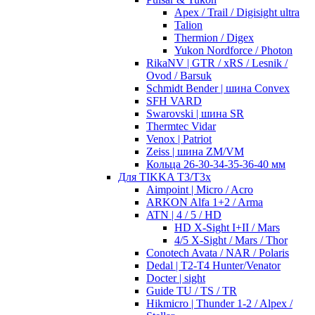
Apex / Trail / Digisight ultra
Talion
Thermion / Digex
Yukon Nordforce / Photon
RikaNV | GTR / xRS / Lesnik /
Ovod / Barsuk
Schmidt Bender | шина Convex
SFH VARD
Swarovski | шина SR
Thermtec Vidar
Venox | Patriot
Zeiss | шина ZM/VM
Кольца 26-30-34-35-36-40 мм
Для TIKKA T3/T3x
Aimpoint | Micro / Acro
ARKON Alfa 1+2 / Arma
ATN | 4 / 5 / HD
HD X-Sight I+II / Mars
4/5 X-Sight / Mars / Thor
Conotech Avata / NAR / Polaris
Dedal | T2-T4 Hunter/Venator
Docter | sight
Guide TU / TS / TR
Hikmicro | Thunder 1-2 / Alpex /