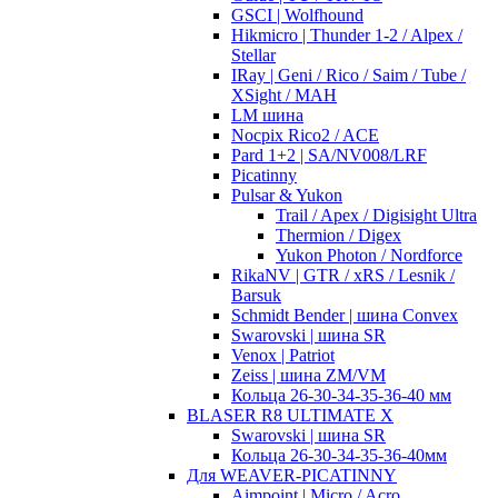
GSCI | Wolfhound
Hikmicro | Thunder 1-2 / Alpex /
Stellar
IRay | Geni / Rico / Saim / Tube /
XSight / MAH
LM шина
Nocpix Rico2 / ACE
Pard 1+2 | SA/NV008/LRF
Picatinny
Pulsar & Yukon
Trail / Apex / Digisight Ultra
Thermion / Digex
Yukon Photon / Nordforce
RikaNV | GTR / xRS / Lesnik /
Barsuk
Schmidt Bender | шина Convex
Swarovski | шина SR
Venox | Patriot
Zeiss | шина ZM/VM
Кольца 26-30-34-35-36-40 мм
BLASER R8 ULTIMATE X
Swarovski | шина SR
Кольца 26-30-34-35-36-40мм
Для WEAVER-PICATINNY
Aimpoint | Micro / Acro