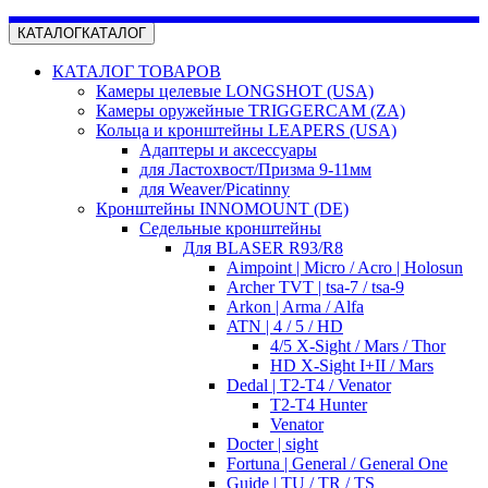
КАТАЛОГ
КАТАЛОГ
КАТАЛОГ ТОВАРОВ
Камеры целевые LONGSHOT (USA)
Камеры оружейные TRIGGERCAM (ZA)
Кольца и кронштейны LEAPERS (USA)
Адаптеры и аксессуары
для Ластохвост/Призма 9-11мм
для Weaver/Picatinny
Кронштейны INNOMOUNT (DE)
Седельные кронштейны
Для BLASER R93/R8
Aimpoint | Micro / Acro | Holosun
Archer TVT | tsa-7 / tsa-9
Arkon | Arma / Alfa
ATN | 4 / 5 / HD
4/5 X-Sight / Mars / Thor
HD X-Sight I+II / Mars
Dedal | T2-T4 / Venator
T2-T4 Hunter
Venator
Docter | sight
Fortuna | General / General One
Guide | TU / TR / TS