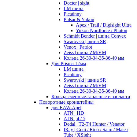
Docter | sight
LM шина
Picatinny
Pulsar & Yukon
Apex / Trail / Digisight Ultra
Yukon Nordforce / Photon
Schmidt Bender | шина Convex
Swarovski | шина SR
Venox | Patriot
Zeiss | шина ZM/VM
Кольца 26-30-34-35-36-40 мм
Для Prisma 12мм
LM шина
Picatinny
Swarovski | шина SR
Zeiss | шина ZM/VM
Кольца 26-30-34-35-36-40 мм
Кольца сменные-запасные и запчасти
Поворотные кронштейны
для EAW-Apel
ATN | HD
ATN | 4 / 5
Dedal | T2-T4 Hunter / Venator
IRay | Geni / Rico / Saim / Mate /
Tube / XSight