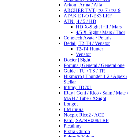
Arkon | Arma / Alfa
ARCHER TVT | tsa-7 / tsa-9
ATAK ET/OT/ES3 LRF
ATN | 4 / 5 / HD
HD X-Sight I+II / Mars
4/5 X-Sight / Mars / Thor
Conotech Avata / Polaris
Dedal | T2-T4 / Venator
T2-T4 Hunter
Venator
Docter | Sight
Fortuna | General / General one
Guide | TU / TS / TR
Hikmicro | Thunder 1-2 / Alpex /
Stellar
Infiray TD70L
IRay | Geni / Rico / Saim / Mate /
MAH / Tube / XSight
Longot
LM шина
Nocpix Rico2 / ACE
Pard | SA/NV008/LRF
Picatinny
Pixfra Chiron
Pulsar & Yukon