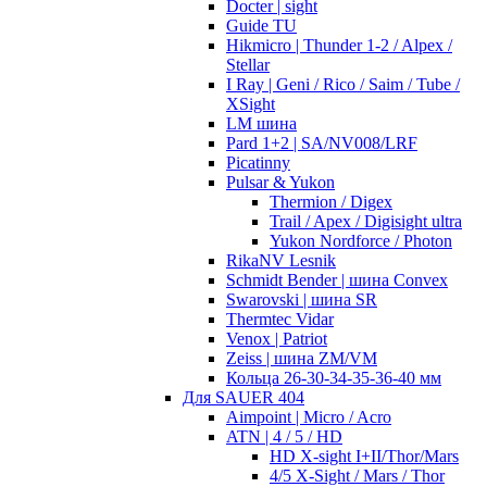
Docter | sight
Guide TU
Hikmicro | Thunder 1-2 / Alpex /
Stellar
I Ray | Geni / Rico / Saim / Tube /
XSight
LM шина
Pard 1+2 | SA/NV008/LRF
Picatinny
Pulsar & Yukon
Thermion / Digex
Trail / Apex / Digisight ultra
Yukon Nordforce / Photon
RikaNV Lesnik
Schmidt Bender | шина Convex
Swarovski | шина SR
Thermtec Vidar
Venox | Patriot
Zeiss | шина ZM/VM
Кольца 26-30-34-35-36-40 мм
Для SAUER 404
Aimpoint | Micro / Acro
ATN | 4 / 5 / HD
HD X-sight I+II/Thor/Mars
4/5 X-Sight / Mars / Thor