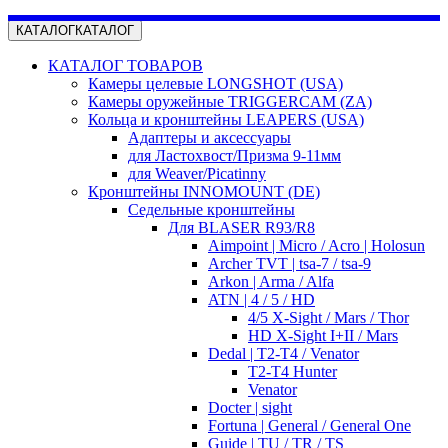
КАТАЛОГ
КАТАЛОГ
КАТАЛОГ ТОВАРОВ
Камеры целевые LONGSHOT (USA)
Камеры оружейные TRIGGERCAM (ZA)
Кольца и кронштейны LEAPERS (USA)
Адаптеры и аксессуары
для Ластохвост/Призма 9-11мм
для Weaver/Picatinny
Кронштейны INNOMOUNT (DE)
Седельные кронштейны
Для BLASER R93/R8
Aimpoint | Micro / Acro | Holosun
Archer TVT | tsa-7 / tsa-9
Arkon | Arma / Alfa
ATN | 4 / 5 / HD
4/5 X-Sight / Mars / Thor
HD X-Sight I+II / Mars
Dedal | T2-T4 / Venator
T2-T4 Hunter
Venator
Docter | sight
Fortuna | General / General One
Guide | TU / TR / TS