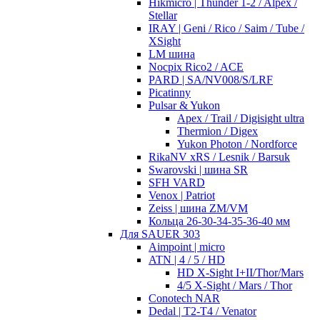
Hikmicro | Thunder 1-2 / Alpex /
Stellar
IRAY | Geni / Rico / Saim / Tube /
XSight
LM шина
Nocpix Rico2 / ACE
PARD | SA/NV008/S/LRF
Picatinny
Pulsar & Yukon
Apex / Trail / Digisight ultra
Thermion / Digex
Yukon Photon / Nordforce
RikaNV xRS / Lesnik / Barsuk
Swarovski | шина SR
SFH VARD
Venox | Patriot
Zeiss | шина ZM/VM
Кольца 26-30-34-35-36-40 мм
Для SAUER 303
Aimpoint | micro
ATN | 4 / 5 / HD
HD X-Sight I+II/Thor/Mars
4/5 X-Sight / Mars / Thor
Conotech NAR
Dedal | T2-T4 / Venator