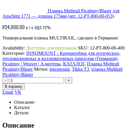
Планка Multirail Picatinny/Blaser для
Anschütz 1771 — длинна 175мм (арт. 12-PT-800-00-053)
₽
24,000.00
в т.ч. НДС 22%
Универсальная планка MULTIRAIL, сделано в Германии
Availability:
Доступно для предзаказа
SKU:
12-PT-800-00-400
Категории:
INNOMOUNT - Кронштейны для оптических,
тепловизионных и коллиматорных прицелов (Германия)
,
Picatinny | Weaver | Адаптеры
,
КАТАЛОГ
,
Планка Multirail
Picatinny/Blaser
Метки:
innomount
,
Tikka T3
,
планка Multirail
Picatinny-Blaser
-
+
В корзину
Email
VK
Описание
Каталог
Детали
Описание