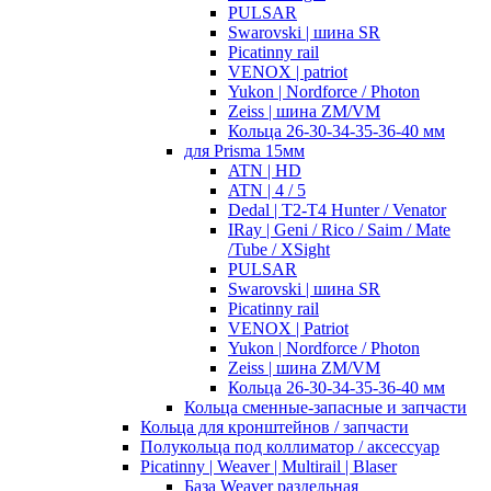
PULSAR
Swarovski | шина SR
Picatinny rail
VENOX | patriot
Yukon | Nordforce / Photon
Zeiss | шина ZM/VM
Кольца 26-30-34-35-36-40 мм
для Prisma 15мм
ATN | HD
ATN | 4 / 5
Dedal | T2-T4 Hunter / Venator
IRay | Geni / Rico / Saim / Mate
/Tube / XSight
PULSAR
Swarovski | шина SR
Picatinny rail
VENOX | Patriot
Yukon | Nordforce / Photon
Zeiss | шина ZM/VM
Кольца 26-30-34-35-36-40 мм
Кольца сменные-запасные и запчасти
Кольца для кронштейнов / запчасти
Полукольца под коллиматор / аксессуар
Picatinny | Weaver | Multirail | Blaser
База Weaver раздельная