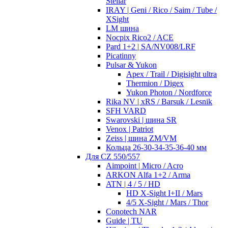
Stellar
IRAY | Geni / Rico / Saim / Tube /
XSight
LM шина
Nocpix Rico2 / ACE
Pard 1+2 | SA/NV008/LRF
Picatinny
Pulsar & Yukon
Apex / Trail / Digisight ultra
Thermion / Digex
Yukon Photon / Nordforce
Rika NV | xRS / Barsuk / Lesnik
SFH VARD
Swarovski | шина SR
Venox | Patriot
Zeiss | шина ZM/VM
Кольца 26-30-34-35-36-40 мм
Для CZ 550/557
Aimpoint | Micro / Acro
ARKON Alfa 1+2 / Arma
ATN | 4 / 5 / HD
HD X-Sight I+II / Mars
4/5 X-Sight / Mars / Thor
Conotech NAR
Guide | TU