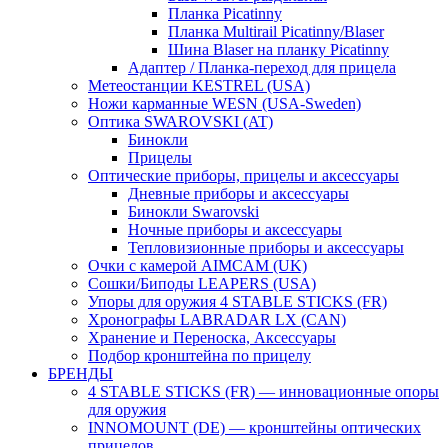
Планка Picatinny
Планка Multirail Picatinny/Blaser
Шина Blaser на планку Picatinny
Адаптер / Планка-переход для прицела
Метеостанции KESTREL (USA)
Ножи карманные WESN (USA-Sweden)
Оптика SWAROVSKI (AT)
Бинокли
Прицелы
Оптические приборы, прицелы и аксессуары
Дневные приборы и аксессуары
Бинокли Swarovski
Ночные приборы и аксессуары
Тепловизионные приборы и аксессуары
Очки с камерой AIMCAM (UK)
Сошки/Биподы LEAPERS (USA)
Упоры для оружия 4 STABLE STICKS (FR)
Хронографы LABRADAR LX (CAN)
Хранение и Переноска, Аксессуары
Подбор кронштейна по прицелу
БРЕНДЫ
4 STABLE STICKS (FR) — инновационные опоры
для оружия
INNOMOUNT (DE) — кронштейны оптических
прицелов