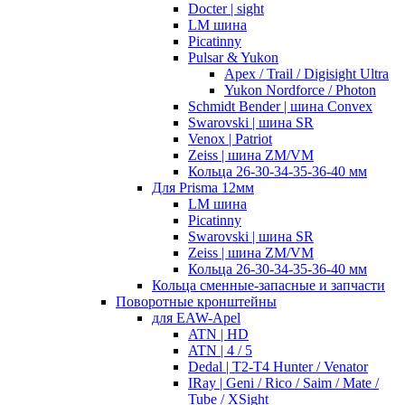
Docter | sight
LM шина
Picatinny
Pulsar & Yukon
Apex / Trail / Digisight Ultra
Yukon Nordforce / Photon
Schmidt Bender | шина Convex
Swarovski | шина SR
Venox | Patriot
Zeiss | шина ZM/VM
Кольца 26-30-34-35-36-40 мм
Для Prisma 12мм
LM шина
Picatinny
Swarovski | шина SR
Zeiss | шина ZM/VM
Кольца 26-30-34-35-36-40 мм
Кольца сменные-запасные и запчасти
Поворотные кронштейны
для EAW-Apel
ATN | HD
ATN | 4 / 5
Dedal | T2-T4 Hunter / Venator
IRay | Geni / Rico / Saim / Mate /
Tube / XSight