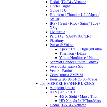
Dedal | T2-T4 / Venator
Docter | sight
Guide | TU
Hikmicro | Thunder 1-2 / Alpex /
Stellar
IRay | Geni / Rico / Saim / Tube /
XSight
LM шина
Pard 1+2 | SA/NV008/LRF
Picatinny
Pulsar & Yukon
Apex / Trail / Digisight ultra
Thermion / Digex
Yukon Nordforce / Photon
Schmidt Bender | шина Convex
Swarovski | шина SR
Venox | Patriot
Zeiss | шина ZM/VM
Кольца 26-30-34-35-36-40 мм
Для MERKEL B3/B4/KR1/K3/K5
Aimpoint | micro
ATN | 4 / 5 / HD
4/5 X-Sight / Mars / Thor
HD X-sight I+II/Thor/Mars
Dedal | T2-T4 / Venator