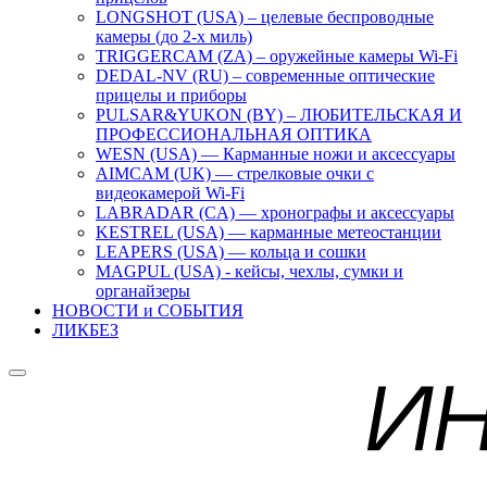
LONGSHOT (USA) – целевые беспроводные
камеры (до 2-х миль)
TRIGGERCAM (ZA) – оружейные камеры Wi-Fi
DEDAL-NV (RU) – современные оптические
прицелы и приборы
PULSAR&YUKON (BY) – ЛЮБИТЕЛЬСКАЯ И
ПРОФЕССИОНАЛЬНАЯ ОПТИКА
WESN (USA) — Карманные ножи и аксессуары
AIMCAM (UK) — стрелковые очки с
видеокамерой Wi-Fi
LABRADAR (CA) — хронографы и аксессуары
KESTREL (USA) — карманные метеостанции
LEAPERS (USA) — кольца и сошки
MAGPUL (USA) - кейсы, чехлы, сумки и
органайзеры
НОВОСТИ и СОБЫТИЯ
ЛИКБЕЗ