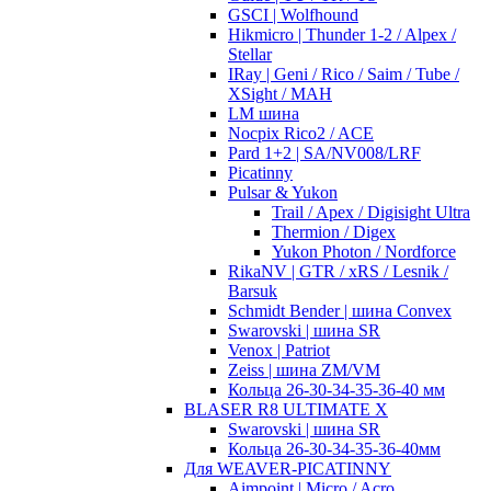
GSCI | Wolfhound
Hikmicro | Thunder 1-2 / Alpex /
Stellar
IRay | Geni / Rico / Saim / Tube /
XSight / MAH
LM шина
Nocpix Rico2 / ACE
Pard 1+2 | SA/NV008/LRF
Picatinny
Pulsar & Yukon
Trail / Apex / Digisight Ultra
Thermion / Digex
Yukon Photon / Nordforce
RikaNV | GTR / xRS / Lesnik /
Barsuk
Schmidt Bender | шина Convex
Swarovski | шина SR
Venox | Patriot
Zeiss | шина ZM/VM
Кольца 26-30-34-35-36-40 мм
BLASER R8 ULTIMATE X
Swarovski | шина SR
Кольца 26-30-34-35-36-40мм
Для WEAVER-PICATINNY
Aimpoint | Micro / Acro