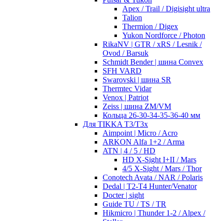
Apex / Trail / Digisight ultra
Talion
Thermion / Digex
Yukon Nordforce / Photon
RikaNV | GTR / xRS / Lesnik /
Ovod / Barsuk
Schmidt Bender | шина Convex
SFH VARD
Swarovski | шина SR
Thermtec Vidar
Venox | Patriot
Zeiss | шина ZM/VM
Кольца 26-30-34-35-36-40 мм
Для TIKKA T3/T3x
Aimpoint | Micro / Acro
ARKON Alfa 1+2 / Arma
ATN | 4 / 5 / HD
HD X-Sight I+II / Mars
4/5 X-Sight / Mars / Thor
Conotech Avata / NAR / Polaris
Dedal | T2-T4 Hunter/Venator
Docter | sight
Guide TU / TS / TR
Hikmicro | Thunder 1-2 / Alpex /