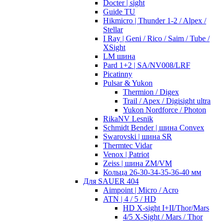
Docter | sight
Guide TU
Hikmicro | Thunder 1-2 / Alpex /
Stellar
I Ray | Geni / Rico / Saim / Tube /
XSight
LM шина
Pard 1+2 | SA/NV008/LRF
Picatinny
Pulsar & Yukon
Thermion / Digex
Trail / Apex / Digisight ultra
Yukon Nordforce / Photon
RikaNV Lesnik
Schmidt Bender | шина Convex
Swarovski | шина SR
Thermtec Vidar
Venox | Patriot
Zeiss | шина ZM/VM
Кольца 26-30-34-35-36-40 мм
Для SAUER 404
Aimpoint | Micro / Acro
ATN | 4 / 5 / HD
HD X-sight I+II/Thor/Mars
4/5 X-Sight / Mars / Thor