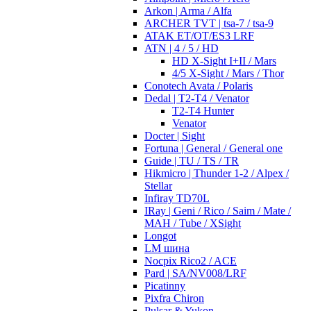
Arkon | Arma / Alfa
ARCHER TVT | tsa-7 / tsa-9
ATAK ET/OT/ES3 LRF
ATN | 4 / 5 / HD
HD X-Sight I+II / Mars
4/5 X-Sight / Mars / Thor
Conotech Avata / Polaris
Dedal | T2-T4 / Venator
T2-T4 Hunter
Venator
Docter | Sight
Fortuna | General / General one
Guide | TU / TS / TR
Hikmicro | Thunder 1-2 / Alpex /
Stellar
Infiray TD70L
IRay | Geni / Rico / Saim / Mate /
MAH / Tube / XSight
Longot
LM шина
Nocpix Rico2 / ACE
Pard | SA/NV008/LRF
Picatinny
Pixfra Chiron
Pulsar & Yukon