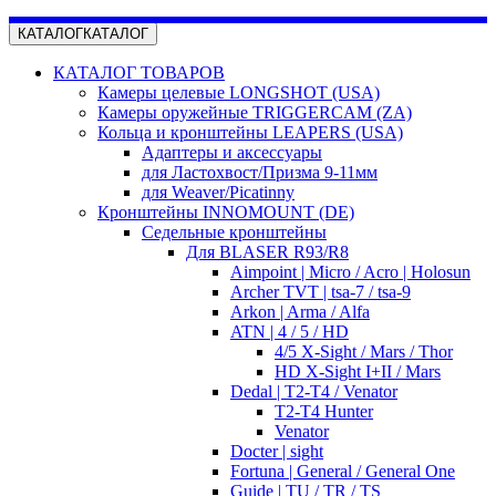
КАТАЛОГ
КАТАЛОГ
КАТАЛОГ ТОВАРОВ
Камеры целевые LONGSHOT (USA)
Камеры оружейные TRIGGERCAM (ZA)
Кольца и кронштейны LEAPERS (USA)
Адаптеры и аксессуары
для Ластохвост/Призма 9-11мм
для Weaver/Picatinny
Кронштейны INNOMOUNT (DE)
Седельные кронштейны
Для BLASER R93/R8
Aimpoint | Micro / Acro | Holosun
Archer TVT | tsa-7 / tsa-9
Arkon | Arma / Alfa
ATN | 4 / 5 / HD
4/5 X-Sight / Mars / Thor
HD X-Sight I+II / Mars
Dedal | T2-T4 / Venator
T2-T4 Hunter
Venator
Docter | sight
Fortuna | General / General One
Guide | TU / TR / TS