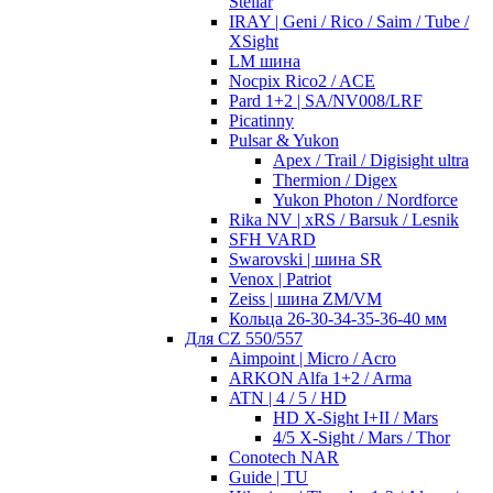
Stellar
IRAY | Geni / Rico / Saim / Tube /
XSight
LM шина
Nocpix Rico2 / ACE
Pard 1+2 | SA/NV008/LRF
Picatinny
Pulsar & Yukon
Apex / Trail / Digisight ultra
Thermion / Digex
Yukon Photon / Nordforce
Rika NV | xRS / Barsuk / Lesnik
SFH VARD
Swarovski | шина SR
Venox | Patriot
Zeiss | шина ZM/VM
Кольца 26-30-34-35-36-40 мм
Для CZ 550/557
Aimpoint | Micro / Acro
ARKON Alfa 1+2 / Arma
ATN | 4 / 5 / HD
HD X-Sight I+II / Mars
4/5 X-Sight / Mars / Thor
Conotech NAR
Guide | TU