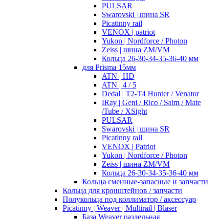
PULSAR
Swarovski | шина SR
Picatinny rail
VENOX | patriot
Yukon | Nordforce / Photon
Zeiss | шина ZM/VM
Кольца 26-30-34-35-36-40 мм
для Prisma 15мм
ATN | HD
ATN | 4 / 5
Dedal | T2-T4 Hunter / Venator
IRay | Geni / Rico / Saim / Mate
/Tube / XSight
PULSAR
Swarovski | шина SR
Picatinny rail
VENOX | Patriot
Yukon | Nordforce / Photon
Zeiss | шина ZM/VM
Кольца 26-30-34-35-36-40 мм
Кольца сменные-запасные и запчасти
Кольца для кронштейнов / запчасти
Полукольца под коллиматор / аксессуар
Picatinny | Weaver | Multirail | Blaser
База Weaver раздельная