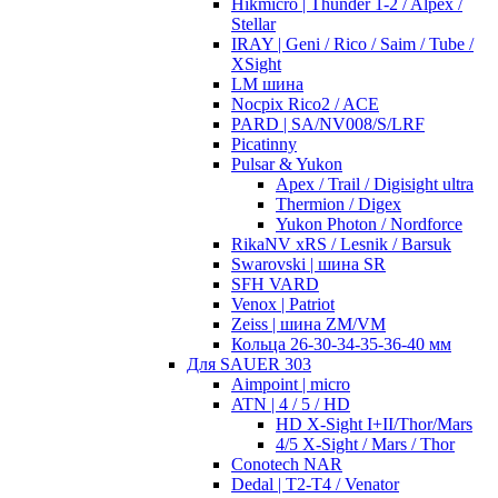
Hikmicro | Thunder 1-2 / Alpex /
Stellar
IRAY | Geni / Rico / Saim / Tube /
XSight
LM шина
Nocpix Rico2 / ACE
PARD | SA/NV008/S/LRF
Picatinny
Pulsar & Yukon
Apex / Trail / Digisight ultra
Thermion / Digex
Yukon Photon / Nordforce
RikaNV xRS / Lesnik / Barsuk
Swarovski | шина SR
SFH VARD
Venox | Patriot
Zeiss | шина ZM/VM
Кольца 26-30-34-35-36-40 мм
Для SAUER 303
Aimpoint | micro
ATN | 4 / 5 / HD
HD X-Sight I+II/Thor/Mars
4/5 X-Sight / Mars / Thor
Conotech NAR
Dedal | T2-T4 / Venator