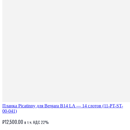
Планка Picatinny для Bergara B14 LA — 14 слотов (11-PT-ST-
00-041)
₽
12,500.00
в т.ч. НДС 22%