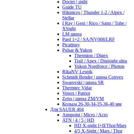
Docter | sight
Guide TU
Hikmicro | Thunder 1-2 / Alpex /
Stellar
I Ray | Geni / Rico / Saim / Tube /
XSight
LM шина
Pard 1+2 | SA/NV008/LRF
Picatinny
Pulsar & Yukon
Thermion / Digex
Trail / Apex / Digisight ultra
Yukon Nordforce / Photon
RikaNV Lesnik
Schmidt Bender | шина Convex
Swarovski | шина SR
Thermtec Vidar
Venox | Patriot
Zeiss | шина ZM/VM
Кольца 26-30-34-35-36-40 мм
Для SAUER 404
Aimpoint | Micro / Acro
ATN | 4 / 5 / HD
HD X-sight I+II/Thor/Mars
4/5 X-Sight / Mars / Thor