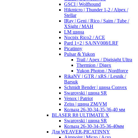
GSCI | Wolfhound
Hikmicro | Thunder 1-2 / Alpex /
Stellar
IRay | Geni / Rico / Saim / Tube /
XSight / MAH
LM шина
Nocpix Rico2 / ACE
Pard 1+2 | SA/NV008/LRF
Picatinny
Pulsar & Yukon
Trail / Apex / Digisight Ultra
Thermion / Digex
Yukon Photon / Nordforce
RikaNV | GTR / xRS / Lesnik /
Barsuk
Schmidt Bender | шина Convex
Swarovski | шина SR
Venox | Patriot
Zeiss | шина ZM/VM
Кольца 26-30-34-35-36-40 мм
BLASER R8 ULTIMATE X
Swarovski | шина SR
Кольца 26-30-34-35-36-40мм
Для WEAVER-PICATINNY
Aimpoint | Micro / Acro