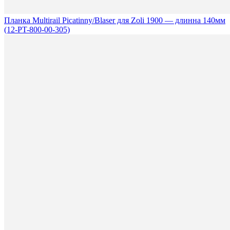
Планка Multirail Picatinny/Blaser для Zoli 1900 — длинна 140мм
(12-PT-800-00-305)