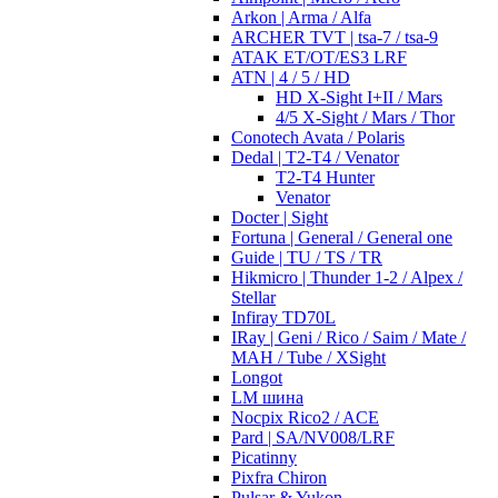
Arkon | Arma / Alfa
ARCHER TVT | tsa-7 / tsa-9
ATAK ET/OT/ES3 LRF
ATN | 4 / 5 / HD
HD X-Sight I+II / Mars
4/5 X-Sight / Mars / Thor
Conotech Avata / Polaris
Dedal | T2-T4 / Venator
T2-T4 Hunter
Venator
Docter | Sight
Fortuna | General / General one
Guide | TU / TS / TR
Hikmicro | Thunder 1-2 / Alpex /
Stellar
Infiray TD70L
IRay | Geni / Rico / Saim / Mate /
MAH / Tube / XSight
Longot
LM шина
Nocpix Rico2 / ACE
Pard | SA/NV008/LRF
Picatinny
Pixfra Chiron
Pulsar & Yukon