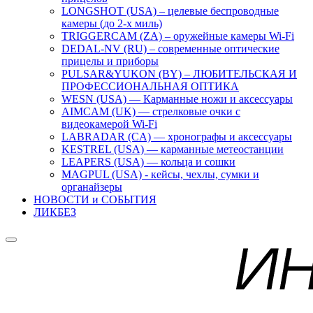
LONGSHOT (USA) – целевые беспроводные
камеры (до 2-х миль)
TRIGGERCAM (ZA) – оружейные камеры Wi-Fi
DEDAL-NV (RU) – современные оптические
прицелы и приборы
PULSAR&YUKON (BY) – ЛЮБИТЕЛЬСКАЯ И
ПРОФЕССИОНАЛЬНАЯ ОПТИКА
WESN (USA) — Карманные ножи и аксессуары
AIMCAM (UK) — стрелковые очки с
видеокамерой Wi-Fi
LABRADAR (CA) — хронографы и аксессуары
KESTREL (USA) — карманные метеостанции
LEAPERS (USA) — кольца и сошки
MAGPUL (USA) - кейсы, чехлы, сумки и
органайзеры
НОВОСТИ и СОБЫТИЯ
ЛИКБЕЗ