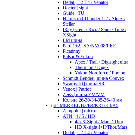
Dedal | T2-T4 / Venator
Docter | sight
Guide | TU
Hikmicro | Thunder 1-2 / Alpex /
Stellar
IRay | Geni / Rico / Saim / Tube /
XSight
LM шина
Pard 1+2 | SA/NV008/LRF
Picatinny
Pulsar & Yukon
Apex / Trail / Digisight ultra
Thermion / Digex
Yukon Nordforce / Photon
Schmidt Bender | шина Convex
Swarovski | шина SR
Venox | Patriot
Zeiss | шина ZM/VM
Кольца 26-30-34-35-36-40 мм
Для MERKEL B3/B4/KR1/K3/K5
Aimpoint | micro
ATN | 4 / 5 / HD
4/5 X-Sight / Mars / Thor
HD X-sight I+II/Thor/Mars
Dedal | T2-T4 / Venator