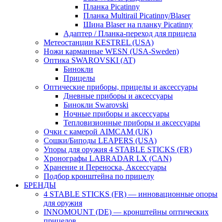
Планка Picatinny
Планка Multirail Picatinny/Blaser
Шина Blaser на планку Picatinny
Адаптер / Планка-переход для прицела
Метеостанции KESTREL (USA)
Ножи карманные WESN (USA-Sweden)
Оптика SWAROVSKI (AT)
Бинокли
Прицелы
Оптические приборы, прицелы и аксессуары
Дневные приборы и аксессуары
Бинокли Swarovski
Ночные приборы и аксессуары
Тепловизионные приборы и аксессуары
Очки с камерой AIMCAM (UK)
Сошки/Биподы LEAPERS (USA)
Упоры для оружия 4 STABLE STICKS (FR)
Хронографы LABRADAR LX (CAN)
Хранение и Переноска, Аксессуары
Подбор кронштейна по прицелу
БРЕНДЫ
4 STABLE STICKS (FR) — инновационные опоры
для оружия
INNOMOUNT (DE) — кронштейны оптических
прицелов