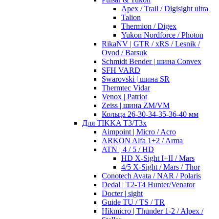
Apex / Trail / Digisight ultra
Talion
Thermion / Digex
Yukon Nordforce / Photon
RikaNV | GTR / xRS / Lesnik /
Ovod / Barsuk
Schmidt Bender | шина Convex
SFH VARD
Swarovski | шина SR
Thermtec Vidar
Venox | Patriot
Zeiss | шина ZM/VM
Кольца 26-30-34-35-36-40 мм
Для TIKKA T3/T3x
Aimpoint | Micro / Acro
ARKON Alfa 1+2 / Arma
ATN | 4 / 5 / HD
HD X-Sight I+II / Mars
4/5 X-Sight / Mars / Thor
Conotech Avata / NAR / Polaris
Dedal | T2-T4 Hunter/Venator
Docter | sight
Guide TU / TS / TR
Hikmicro | Thunder 1-2 / Alpex /