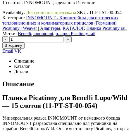
15 слотов, INNOMOUNT, сделано в Германии
Availability:
Доступно для предзаказа
SKU:
11-PT-ST-00-054
Категории:
INNOMOUNT - Кронштейны для оптических,
тепловизионных и коллиматорных прицелов (Германия)
,
Picatinny | Weaver | Адаптеры
,
КАТАЛОГ
,
Планка Picatinny rail
Метки:
Benelli
,
innomount
,
планка Picatinny-rail
-
+
В корзину
Email
VK
Описание
Каталог
Детали
Описание
Планка Picatinny для Benelli Lupo/Wild
— 15 слотов (11-PT-ST-00-054)
Универсальная рельса INNOMOUNT от немецкого бренда
INNOMOUNT разработана специально для установки на
карабин Benelli Lupo/Wild. Она имеет планку Picatinny, которая