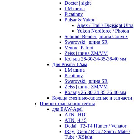
Docter | sight
LM шина
Picatinny
Pulsar & Yukon
Apex / Trail / Digisight Ultra
Yukon Nordforce / Photon
Schmidt Bender | шина Convex
Swarovski | шина SR
Venox | Patriot
Zeiss | шина ZM/VM
Кольца 26-30-34-35-36-40 мм
Для Prisma 12мм
LM шина
Picatinny
Swarovski | шина SR
Zeiss | шина ZM/VM
Кольца 26-30-34-35-36-40 мм
Кольца сменные-запасные и запчасти
Поворотные кронштейны
для EAW-Apel
ATN | HD
ATN | 4 / 5
Dedal | T2-T4 Hunter / Venator
IRay | Geni / Rico / Saim / Mate /
Tube / XSight