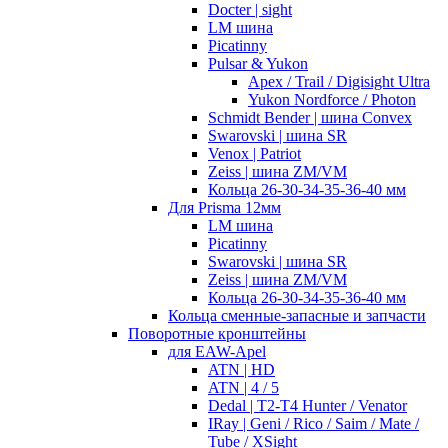
Docter | sight
LM шина
Picatinny
Pulsar & Yukon
Apex / Trail / Digisight Ultra
Yukon Nordforce / Photon
Schmidt Bender | шина Convex
Swarovski | шина SR
Venox | Patriot
Zeiss | шина ZM/VM
Кольца 26-30-34-35-36-40 мм
Для Prisma 12мм
LM шина
Picatinny
Swarovski | шина SR
Zeiss | шина ZM/VM
Кольца 26-30-34-35-36-40 мм
Кольца сменные-запасные и запчасти
Поворотные кронштейны
для EAW-Apel
ATN | HD
ATN | 4 / 5
Dedal | T2-T4 Hunter / Venator
IRay | Geni / Rico / Saim / Mate /
Tube / XSight