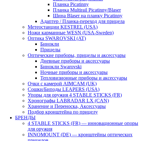
Планка Picatinny
Планка Multirail Picatinny/Blaser
Шина Blaser на планку Picatinny
Адаптер / Планка-переход для прицела
Метеостанции KESTREL (USA)
Ножи карманные WESN (USA-Sweden)
Оптика SWAROVSKI (AT)
Бинокли
Прицелы
Оптические приборы, прицелы и аксессуары
Дневные приборы и аксессуары
Бинокли Swarovski
Ночные приборы и аксессуары
Тепловизионные приборы и аксессуары
Очки с камерой AIMCAM (UK)
Сошки/Биподы LEAPERS (USA)
Упоры для оружия 4 STABLE STICKS (FR)
Хронографы LABRADAR LX (CAN)
Хранение и Переноска, Аксессуары
Подбор кронштейна по прицелу
БРЕНДЫ
4 STABLE STICKS (FR) — инновационные опоры
для оружия
INNOMOUNT (DE) — кронштейны оптических
прицелов