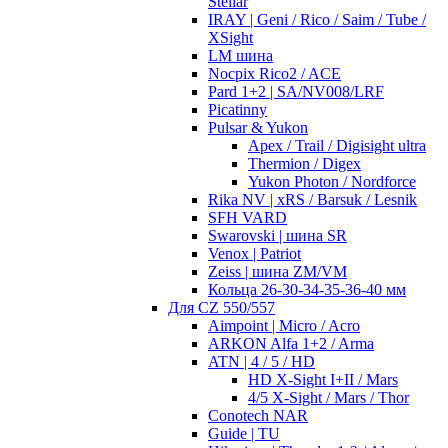
Stellar
IRAY | Geni / Rico / Saim / Tube /
XSight
LM шина
Nocpix Rico2 / ACE
Pard 1+2 | SA/NV008/LRF
Picatinny
Pulsar & Yukon
Apex / Trail / Digisight ultra
Thermion / Digex
Yukon Photon / Nordforce
Rika NV | xRS / Barsuk / Lesnik
SFH VARD
Swarovski | шина SR
Venox | Patriot
Zeiss | шина ZM/VM
Кольца 26-30-34-35-36-40 мм
Для CZ 550/557
Aimpoint | Micro / Acro
ARKON Alfa 1+2 / Arma
ATN | 4 / 5 / HD
HD X-Sight I+II / Mars
4/5 X-Sight / Mars / Thor
Conotech NAR
Guide | TU