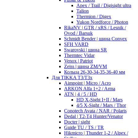
Apex / Trail / Digisight ultra
Talion
Thermion / Digex
Yukon Nordforce / Photon
RikaNV | GTR / xRS / Lesnik /
Ovod / Barsuk
Schmidt Bender | шина Convex
SFH VARD
Swarovski | шина SR
Thermtec Vidar
Venox | Patriot
Zeiss | шина ZM/VM
Кольца 26-30-34-35-36-40 мм
Для TIKKA T3/T3x
Aimpoint | Micro / Acro
ARKON Alfa 1+2 / Arma
ATN | 4 / 5 / HD
HD X-Sight I+II / Mars
4/5 X-Sight / Mars / Thor
Conotech Avata / NAR / Polaris
Dedal | T2-T4 Hunter/Venator
Docter | sight
Guide TU / TS / TR
Hikmicro | Thunder 1-2 / Alpex /