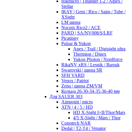
Hikmicro | Thunder 1-2 / Alpex /
Stellar
IRAY | Geni / Rico / Saim / Tube /
XSight
LM шина
Nocpix Rico2 / ACE
PARD | SA/NV008/S/LRF
Picatinny
Pulsar & Yukon
Apex / Trail / Digisight ultra
Thermion / Digex
Yukon Photon / Nordforce
RikaNV xRS / Lesnik / Barsuk
Swarovski | шина SR
SFH VARD
Venox | Patriot
Zeiss | шина ZM/VM
Кольца 26-30-34-35-36-40 мм
Для SAUER 303
Aimpoint | micro
ATN | 4 / 5 / HD
HD X-Sight I+II/Thor/Mars
4/5 X-Sight / Mars / Thor
Conotech NAR
Dedal | T2-T4 / Venator