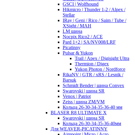
GSCI | Wolfhound
Hikmicro | Thunder 1-2 / Alpex /
Stellar
IRay | Geni / Rico / Saim / Tube /
XSight / MAH
LM шина
Nocpix Rico2 / ACE
Pard 1+2 | SA/NV008/LRF
Picatinny
Pulsar & Yukon
Trail / Apex / Digisight Ultra
Thermion / Digex
Yukon Photon / Nordforce
RikaNV | GTR / xRS / Lesnik /
Barsuk
Schmidt Bender | шина Convex
Swarovski | шина SR
Venox | Patriot
Zeiss | шина ZM/VM
Кольца 26-30-34-35-36-40 мм
BLASER R8 ULTIMATE X
Swarovski | шина SR
Кольца 26-30-34-35-36-40мм
Для WEAVER-PICATINNY
Aimpoint | Micro / Acro