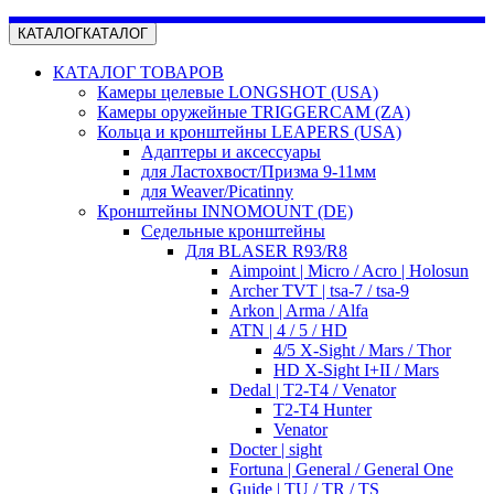
КАТАЛОГ
КАТАЛОГ
КАТАЛОГ ТОВАРОВ
Камеры целевые LONGSHOT (USA)
Камеры оружейные TRIGGERCAM (ZA)
Кольца и кронштейны LEAPERS (USA)
Адаптеры и аксессуары
для Ластохвост/Призма 9-11мм
для Weaver/Picatinny
Кронштейны INNOMOUNT (DE)
Седельные кронштейны
Для BLASER R93/R8
Aimpoint | Micro / Acro | Holosun
Archer TVT | tsa-7 / tsa-9
Arkon | Arma / Alfa
ATN | 4 / 5 / HD
4/5 X-Sight / Mars / Thor
HD X-Sight I+II / Mars
Dedal | T2-T4 / Venator
T2-T4 Hunter
Venator
Docter | sight
Fortuna | General / General One
Guide | TU / TR / TS