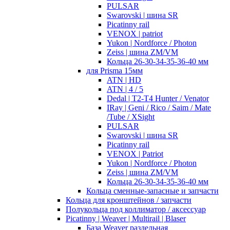
PULSAR
Swarovski | шина SR
Picatinny rail
VENOX | patriot
Yukon | Nordforce / Photon
Zeiss | шина ZM/VM
Кольца 26-30-34-35-36-40 мм
для Prisma 15мм
ATN | HD
ATN | 4 / 5
Dedal | T2-T4 Hunter / Venator
IRay | Geni / Rico / Saim / Mate
/Tube / XSight
PULSAR
Swarovski | шина SR
Picatinny rail
VENOX | Patriot
Yukon | Nordforce / Photon
Zeiss | шина ZM/VM
Кольца 26-30-34-35-36-40 мм
Кольца сменные-запасные и запчасти
Кольца для кронштейнов / запчасти
Полукольца под коллиматор / аксессуар
Picatinny | Weaver | Multirail | Blaser
База Weaver раздельная