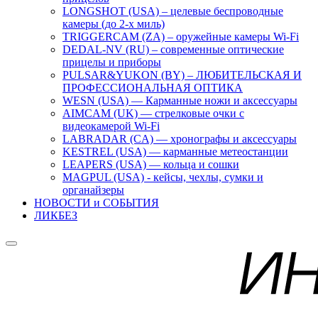
LONGSHOT (USA) – целевые беспроводные
камеры (до 2-х миль)
TRIGGERCAM (ZA) – оружейные камеры Wi-Fi
DEDAL-NV (RU) – современные оптические
прицелы и приборы
PULSAR&YUKON (BY) – ЛЮБИТЕЛЬСКАЯ И
ПРОФЕССИОНАЛЬНАЯ ОПТИКА
WESN (USA) — Карманные ножи и аксессуары
AIMCAM (UK) — стрелковые очки с
видеокамерой Wi-Fi
LABRADAR (CA) — хронографы и аксессуары
KESTREL (USA) — карманные метеостанции
LEAPERS (USA) — кольца и сошки
MAGPUL (USA) - кейсы, чехлы, сумки и
органайзеры
НОВОСТИ и СОБЫТИЯ
ЛИКБЕЗ