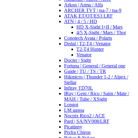
Arkon | Arma / Alfa
ARCHER TVT | tsa-7 / tsa-9
ATAK ET/OT/ES3 LRF
ATN | 4 / 5 / HD
HD X-Sight I+II / Mars
4/5 X-Sight / Mars / Thor
Conotech Avata / Polaris
Dedal | T2-T4 / Venator
T2-T4 Hunter
Venator
Docter | Sight
Fortuna | General / General one
Guide | TU / TS / TR
Hikmicro | Thunder 1-2 / Alpex /
Stellar
Infiray TD70L
IRay | Geni / Rico / Saim / Mate /
MAH / Tube / XSight
Longot
LM шина
Nocpix Rico2 / ACE
Pard | SA/NV008/LRF
Picatinny
Pixfra Chiron
Pulsar & Yukon