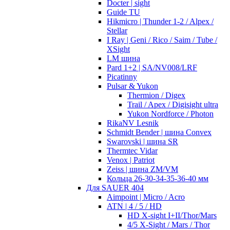
Docter | sight
Guide TU
Hikmicro | Thunder 1-2 / Alpex /
Stellar
I Ray | Geni / Rico / Saim / Tube /
XSight
LM шина
Pard 1+2 | SA/NV008/LRF
Picatinny
Pulsar & Yukon
Thermion / Digex
Trail / Apex / Digisight ultra
Yukon Nordforce / Photon
RikaNV Lesnik
Schmidt Bender | шина Convex
Swarovski | шина SR
Thermtec Vidar
Venox | Patriot
Zeiss | шина ZM/VM
Кольца 26-30-34-35-36-40 мм
Для SAUER 404
Aimpoint | Micro / Acro
ATN | 4 / 5 / HD
HD X-sight I+II/Thor/Mars
4/5 X-Sight / Mars / Thor