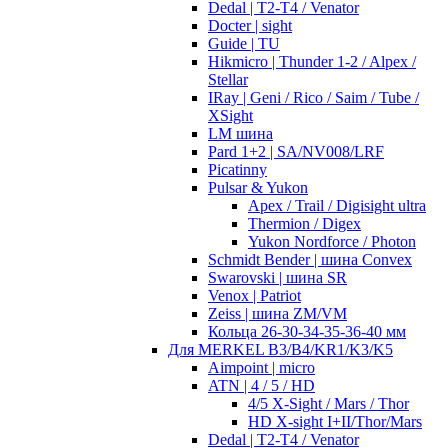
Dedal | T2-T4 / Venator
Docter | sight
Guide | TU
Hikmicro | Thunder 1-2 / Alpex /
Stellar
IRay | Geni / Rico / Saim / Tube /
XSight
LM шина
Pard 1+2 | SA/NV008/LRF
Picatinny
Pulsar & Yukon
Apex / Trail / Digisight ultra
Thermion / Digex
Yukon Nordforce / Photon
Schmidt Bender | шина Convex
Swarovski | шина SR
Venox | Patriot
Zeiss | шина ZM/VM
Кольца 26-30-34-35-36-40 мм
Для MERKEL B3/B4/KR1/K3/K5
Aimpoint | micro
ATN | 4 / 5 / HD
4/5 X-Sight / Mars / Thor
HD X-sight I+II/Thor/Mars
Dedal | T2-T4 / Venator