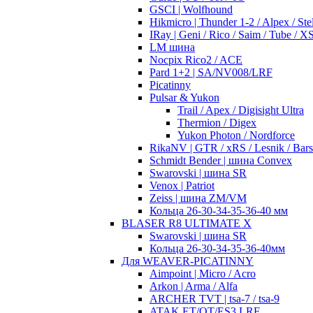
GSCI | Wolfhound
Hikmicro | Thunder 1-2 / Alpex / Stel
IRay | Geni / Rico / Saim / Tube / 
LM шина
Nocpix Rico2 / ACE
Pard 1+2 | SA/NV008/LRF
Picatinny
Pulsar & Yukon
Trail / Apex / Digisight Ultra
Thermion / Digex
Yukon Photon / Nordforce
RikaNV | GTR / xRS / Lesnik / Bar
Schmidt Bender | шина Convex
Swarovski | шина SR
Venox | Patriot
Zeiss | шина ZM/VM
Кольца 26-30-34-35-36-40 мм
BLASER R8 ULTIMATE X
Swarovski | шина SR
Кольца 26-30-34-35-36-40мм
Для WEAVER-PICATINNY
Aimpoint | Micro / Acro
Arkon | Arma / Alfa
ARCHER TVT | tsa-7 / tsa-9
ATAK ET/OT/ES3 LRF