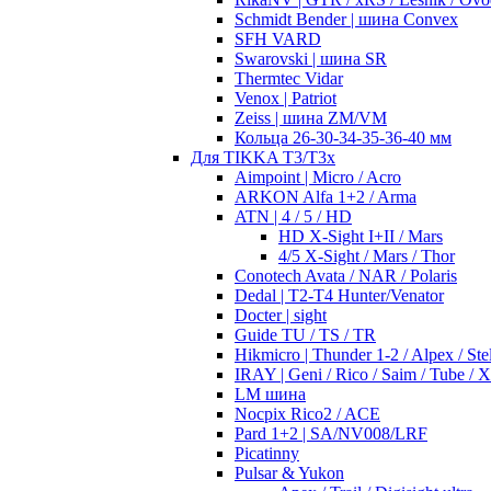
Schmidt Bender | шина Convex
SFH VARD
Swarovski | шина SR
Thermtec Vidar
Venox | Patriot
Zeiss | шина ZM/VM
Кольца 26-30-34-35-36-40 мм
Для TIKKA T3/T3x
Aimpoint | Micro / Acro
ARKON Alfa 1+2 / Arma
ATN | 4 / 5 / HD
HD X-Sight I+II / Mars
4/5 X-Sight / Mars / Thor
Conotech Avata / NAR / Polaris
Dedal | T2-T4 Hunter/Venator
Docter | sight
Guide TU / TS / TR
Hikmicro | Thunder 1-2 / Alpex / Stel
IRAY | Geni / Rico / Saim / Tube / 
LM шина
Nocpix Rico2 / ACE
Pard 1+2 | SA/NV008/LRF
Picatinny
Pulsar & Yukon