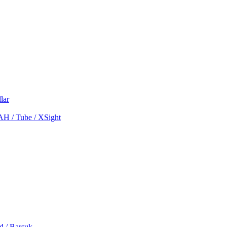
lar
MAH / Tube / XSight
d / Barsuk