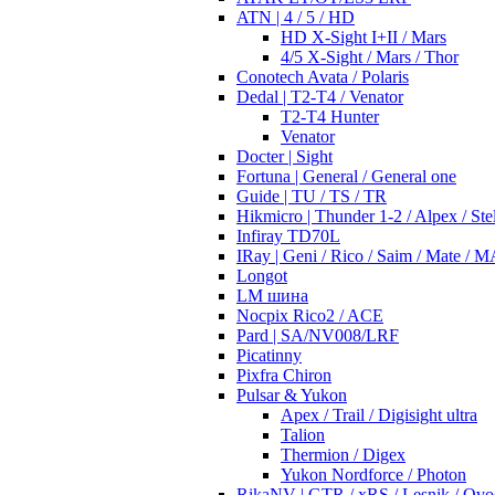
ATN | 4 / 5 / HD
HD X-Sight I+II / Mars
4/5 X-Sight / Mars / Thor
Conotech Avata / Polaris
Dedal | T2-T4 / Venator
T2-T4 Hunter
Venator
Docter | Sight
Fortuna | General / General one
Guide | TU / TS / TR
Hikmicro | Thunder 1-2 / Alpex / Stel
Infiray TD70L
IRay | Geni / Rico / Saim / Mate / 
Longot
LM шина
Nocpix Rico2 / ACE
Pard | SA/NV008/LRF
Picatinny
Pixfra Chiron
Pulsar & Yukon
Apex / Trail / Digisight ultra
Talion
Thermion / Digex
Yukon Nordforce / Photon
RikaNV | GTR / xRS / Lesnik / Ovo