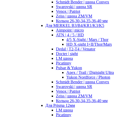
Schmidt Bender | шина Convex
Swarovski | шина SR
Venox | Patriot
Zeiss | шина ZM/VM
Кольца 26-30-34-35-36-40 мм
Для MERKEL B3/B4/KR1/K3/K5
Aimpoint | micro
ATN | 4 / 5 / HD
4/5 X-Sight / Mars / Thor
HD X-sight I+II/Thor/Mars
Dedal | T2-T4 / Venator
Docter | sight
LM шина
Picatinny
Pulsar & Yukon
Apex / Trail / Digisight Ultra
Yukon Nordforce / Photon
Schmidt Bender | шина Convex
Swarovski | шина SR
Venox | Patriot
Zeiss | шина ZM/VM
Кольца 26-30-34-35-36-40 мм
Для Prisma 12мм
LM шина
Picatinny