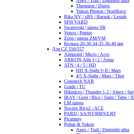
Apex / Trail / Digisight ultra
Thermion / Digex
Yukon Photon / Nordforce
Rika NV | xRS / Barsuk / Lesnik
SFH VARD
Swarovski | шина SR
Venox | Patriot
Zeiss | шина ZM/VM
Кольца 26-30-34-35-36-40 мм
Для CZ 550/557
Aimpoint | Micro / Acro
ARKON Alfa 1+2 / Arma
ATN | 4 / 5 / HD
HD X-Sight I+II / Mars
4/5 X-Sight / Mars / Thor
Conotech NAR
Guide | TU
Hikmicro | Thunder 1-2 / Alpex / Stel
IRAY | Geni / Rico / Saim / Tube / 
LM шина
Nocpix Rico2 / ACE
PARD | SA/NV008/S/LRF
Picatinny
Pulsar & Yukon
Apex / Trail / Digisight ultra