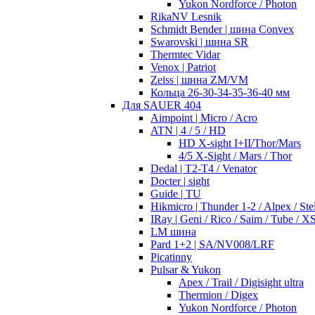
Yukon Nordforce / Photon
RikaNV Lesnik
Schmidt Bender | шина Convex
Swarovski | шина SR
Thermtec Vidar
Venox | Patriot
Zeiss | шина ZM/VM
Кольца 26-30-34-35-36-40 мм
Для SAUER 404
Aimpoint | Micro / Acro
ATN | 4 / 5 / HD
HD X-sight I+II/Thor/Mars
4/5 X-Sight / Mars / Thor
Dedal | T2-T4 / Venator
Docter | sight
Guide | TU
Hikmicro | Thunder 1-2 / Alpex / Stel
IRay | Geni / Rico / Saim / Tube / X
LM шина
Pard 1+2 | SA/NV008/LRF
Picatinny
Pulsar & Yukon
Apex / Trail / Digisight ultra
Thermion / Digex
Yukon Nordforce / Photon