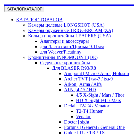
КАТАЛОГ
КАТАЛОГ
КАТАЛОГ ТОВАРОВ
Камеры целевые LONGSHOT (USA)
Камеры оружейные TRIGGERCAM (ZA)
Кольца и кронштейны LEAPERS (USA)
Адаптеры и аксессуары
для Ластохвост/Призма 9-11мм
для Weaver/Picatinny
Кронштейны INNOMOUNT (DE)
Седельные кронштейны
Для BLASER R93/R8
Aimpoint | Micro / Acro | Holosun
Archer TVT | tsa-7 / tsa-9
Arkon | Arma / Alfa
ATN | 4 / 5 / HD
4/5 X-Sight / Mars / Thor
HD X-Sight I+II / Mars
Dedal | T2-T4 / Venator
T2-T4 Hunter
Venator
Docter | sight
Fortuna | General / General One
Guide | TU / TR / TS