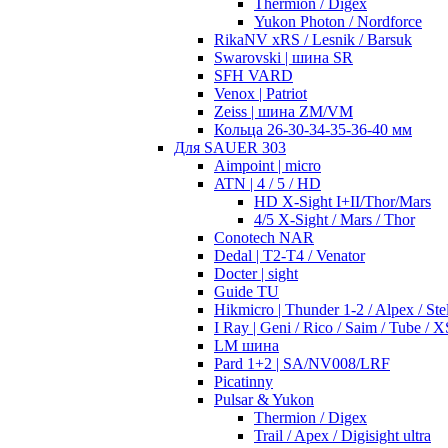
Thermion / Digex
Yukon Photon / Nordforce
RikaNV xRS / Lesnik / Barsuk
Swarovski | шина SR
SFH VARD
Venox | Patriot
Zeiss | шина ZM/VM
Кольца 26-30-34-35-36-40 мм
Для SAUER 303
Aimpoint | micro
ATN | 4 / 5 / HD
HD X-Sight I+II/Thor/Mars
4/5 X-Sight / Mars / Thor
Conotech NAR
Dedal | T2-T4 / Venator
Docter | sight
Guide TU
Hikmicro | Thunder 1-2 / Alpex / Stel
I Ray | Geni / Rico / Saim / Tube / X
LM шина
Pard 1+2 | SA/NV008/LRF
Picatinny
Pulsar & Yukon
Thermion / Digex
Trail / Apex / Digisight ultra