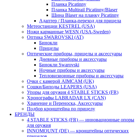
Планка Picatinny
Планка Multirail Picatinny/Blaser
Шина Blaser на планку Picatinny
Адаптер / Планка-переход для прицела
Метеостанции KESTREL (USA)
Ножи карманные WESN (USA-Sweden)
Оптика SWAROVSKI (AT)
Бинокли
Прицелы
Оптические приборы, прицелы и аксессуары
Дневные приборы и аксессуары
Бинокли Swarovski
Ночные приборы и аксессуары
Тепловизионные приборы и аксессуары
Очки с камерой AIMCAM (UK)
Сошки/Биподы LEAPERS (USA)
Упоры для оружия 4 STABLE STICKS (FR)
Хронографы LABRADAR LX (CAN)
Хранение и Переноска, Аксессуары
Подбор кронштейна по прицелу
БРЕНДЫ
4 STABLE STICKS (FR) — инновационные опоры
для оружия
INNOMOUNT (DE) — кронштейны оптических
прицелов