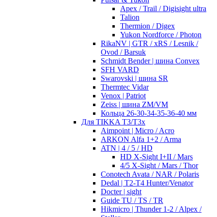
Apex / Trail / Digisight ultra
Talion
Thermion / Digex
Yukon Nordforce / Photon
RikaNV | GTR / xRS / Lesnik /
Ovod / Barsuk
Schmidt Bender | шина Convex
SFH VARD
Swarovski | шина SR
Thermtec Vidar
Venox | Patriot
Zeiss | шина ZM/VM
Кольца 26-30-34-35-36-40 мм
Для TIKKA T3/T3x
Aimpoint | Micro / Acro
ARKON Alfa 1+2 / Arma
ATN | 4 / 5 / HD
HD X-Sight I+II / Mars
4/5 X-Sight / Mars / Thor
Conotech Avata / NAR / Polaris
Dedal | T2-T4 Hunter/Venator
Docter | sight
Guide TU / TS / TR
Hikmicro | Thunder 1-2 / Alpex /