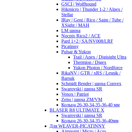
GSCI | Wolfhound
Hikmicro | Thunder 1-2 / Alpex /
Stellar
IRay | Geni / Rico / Saim / Tube /
XSight / MAH
LM шина
Nocpix Rico2 / ACE
Pard 1+2 | SA/NV008/LRF
Picatinny
Pulsar & Yukon
Trail / Apex / Digisight Ultra
Thermion / Digex
Yukon Photon / Nordforce
RikaNV | GTR / xRS / Lesnik /
Barsuk
Schmidt Bender | шина Convex
Swarovski | шина SR
Venox | Patriot
Zeiss | шина ZM/VM
Кольца 26-30-34-35-36-40 мм
BLASER R8 ULTIMATE X
Swarovski | шина SR
Кольца 26-30-34-35-36-40мм
Для WEAVER-PICATINNY
Aimpoint | Micro / Acro