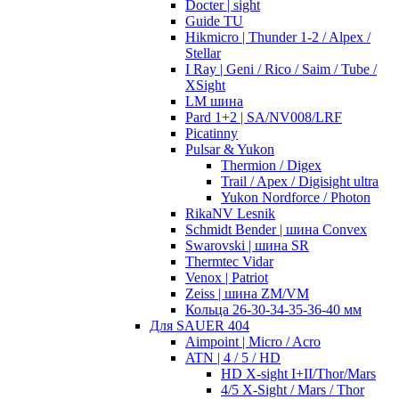
Docter | sight
Guide TU
Hikmicro | Thunder 1-2 / Alpex /
Stellar
I Ray | Geni / Rico / Saim / Tube /
XSight
LM шина
Pard 1+2 | SA/NV008/LRF
Picatinny
Pulsar & Yukon
Thermion / Digex
Trail / Apex / Digisight ultra
Yukon Nordforce / Photon
RikaNV Lesnik
Schmidt Bender | шина Convex
Swarovski | шина SR
Thermtec Vidar
Venox | Patriot
Zeiss | шина ZM/VM
Кольца 26-30-34-35-36-40 мм
Для SAUER 404
Aimpoint | Micro / Acro
ATN | 4 / 5 / HD
HD X-sight I+II/Thor/Mars
4/5 X-Sight / Mars / Thor