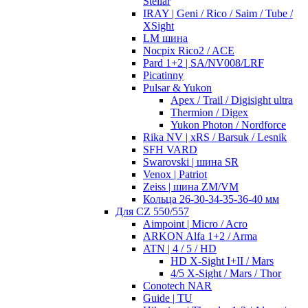
Stellar
IRAY | Geni / Rico / Saim / Tube /
XSight
LM шина
Nocpix Rico2 / ACE
Pard 1+2 | SA/NV008/LRF
Picatinny
Pulsar & Yukon
Apex / Trail / Digisight ultra
Thermion / Digex
Yukon Photon / Nordforce
Rika NV | xRS / Barsuk / Lesnik
SFH VARD
Swarovski | шина SR
Venox | Patriot
Zeiss | шина ZM/VM
Кольца 26-30-34-35-36-40 мм
Для CZ 550/557
Aimpoint | Micro / Acro
ARKON Alfa 1+2 / Arma
ATN | 4 / 5 / HD
HD X-Sight I+II / Mars
4/5 X-Sight / Mars / Thor
Conotech NAR
Guide | TU