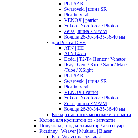
PULSAR
Swarovski | шина SR
Picatinny rail
VENOX | patriot
Yukon | Nordforce / Photon
Zeiss | шина ZM/VM
Кольца 26-30-34-35-36-40 мм
для Prisma 15мм
ATN | HD
ATN | 4 / 5
Dedal | T2-T4 Hunter / Venator
IRay | Geni / Rico / Saim / Mate
/Tube / XSight
PULSAR
Swarovski | шина SR
Picatinny rail
VENOX | Patriot
Yukon | Nordforce / Photon
Zeiss | шина ZM/VM
Кольца 26-30-34-35-36-40 мм
Кольца сменные-запасные и запчасти
Кольца для кронштейнов / запчасти
Полукольца под коллиматор / аксессуар
Picatinny | Weaver | Multirail | Blaser
База Weaver раздельная