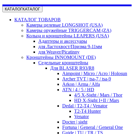
КАТАЛОГ
КАТАЛОГ
КАТАЛОГ ТОВАРОВ
Камеры целевые LONGSHOT (USA)
Камеры оружейные TRIGGERCAM (ZA)
Кольца и кронштейны LEAPERS (USA)
Адаптеры и аксессуары
для Ластохвост/Призма 9-11мм
для Weaver/Picatinny
Кронштейны INNOMOUNT (DE)
Седельные кронштейны
Для BLASER R93/R8
Aimpoint | Micro / Acro | Holosun
Archer TVT | tsa-7 / tsa-9
Arkon | Arma / Alfa
ATN | 4 / 5 / HD
4/5 X-Sight / Mars / Thor
HD X-Sight I+II / Mars
Dedal | T2-T4 / Venator
T2-T4 Hunter
Venator
Docter | sight
Fortuna | General / General One
Guide | TU / TR / TS