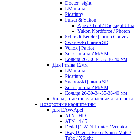
Docter | sight
LM шина
Picatinny
Pulsar & Yukon
Apex / Trail / Digisight Ultra
Yukon Nordforce / Photon
Schmidt Bender | шина Convex
Swarovski | шина SR
Venox | Patriot
Zeiss | шина ZM/VM
Кольца 26-30-34-35-36-40 мм
Для Prisma 12мм
LM шина
Picatinny
Swarovski | шина SR
Zeiss | шина ZM/VM
Кольца 26-30-34-35-36-40 мм
Кольца сменные-запасные и запчасти
Поворотные кронштейны
для EAW-Apel
ATN | HD
ATN | 4 / 5
Dedal | T2-T4 Hunter / Venator
IRay | Geni / Rico / Saim / Mate /
Tube / XSight