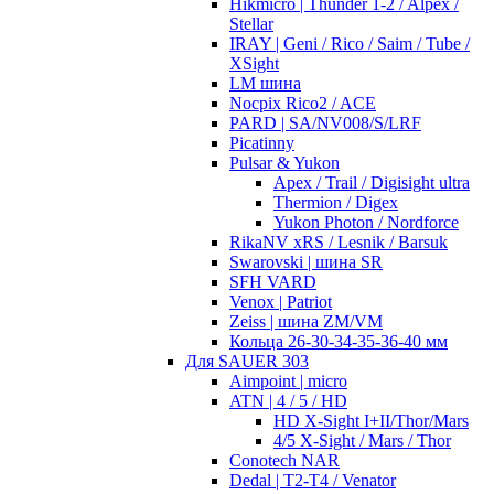
Hikmicro | Thunder 1-2 / Alpex /
Stellar
IRAY | Geni / Rico / Saim / Tube /
XSight
LM шина
Nocpix Rico2 / ACE
PARD | SA/NV008/S/LRF
Picatinny
Pulsar & Yukon
Apex / Trail / Digisight ultra
Thermion / Digex
Yukon Photon / Nordforce
RikaNV xRS / Lesnik / Barsuk
Swarovski | шина SR
SFH VARD
Venox | Patriot
Zeiss | шина ZM/VM
Кольца 26-30-34-35-36-40 мм
Для SAUER 303
Aimpoint | micro
ATN | 4 / 5 / HD
HD X-Sight I+II/Thor/Mars
4/5 X-Sight / Mars / Thor
Conotech NAR
Dedal | T2-T4 / Venator