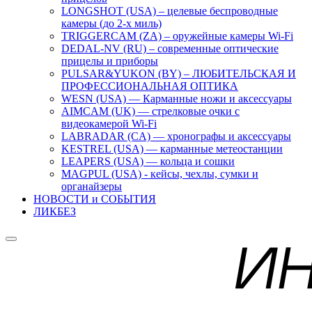
LONGSHOT (USA) – целевые беспроводные
камеры (до 2-х миль)
TRIGGERCAM (ZA) – оружейные камеры Wi-Fi
DEDAL-NV (RU) – современные оптические
прицелы и приборы
PULSAR&YUKON (BY) – ЛЮБИТЕЛЬСКАЯ И
ПРОФЕССИОНАЛЬНАЯ ОПТИКА
WESN (USA) — Карманные ножи и аксессуары
AIMCAM (UK) — стрелковые очки с
видеокамерой Wi-Fi
LABRADAR (CA) — хронографы и аксессуары
KESTREL (USA) — карманные метеостанции
LEAPERS (USA) — кольца и сошки
MAGPUL (USA) - кейсы, чехлы, сумки и
органайзеры
НОВОСТИ и СОБЫТИЯ
ЛИКБЕЗ