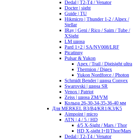
Dedal | T2-T4 / Venator
Docter | sight
Guide | TU
Hikmicro | Thunder 1-2 / Alpex /
Stellar
IRay | Geni / Rico / Saim / Tube /
XSight
LM шина
Pard 1+2 | SA/NV008/LRF
Picatinny
Pulsar & Yukon
Apex / Trail / Digisight ultra
Thermion / Digex
Yukon Nordforce / Photon
Schmidt Bender | шина Convex
Swarovski | шина SR
Venox | Patriot
Zeiss | шина ZM/VM
Кольца 26-30-34-35-36-40 мм
Для MERKEL B3/B4/KR1/K3/K5
Aimpoint | micro
ATN | 4 / 5 / HD
4/5 X-Sight / Mars / Thor
HD X-sight I+II/Thor/Mars
Dedal | T2-T4 / Venator