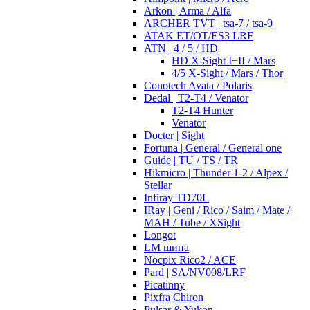
Arkon | Arma / Alfa
ARCHER TVT | tsa-7 / tsa-9
ATAK ET/OT/ES3 LRF
ATN | 4 / 5 / HD
HD X-Sight I+II / Mars
4/5 X-Sight / Mars / Thor
Conotech Avata / Polaris
Dedal | T2-T4 / Venator
T2-T4 Hunter
Venator
Docter | Sight
Fortuna | General / General one
Guide | TU / TS / TR
Hikmicro | Thunder 1-2 / Alpex /
Stellar
Infiray TD70L
IRay | Geni / Rico / Saim / Mate /
MAH / Tube / XSight
Longot
LM шина
Nocpix Rico2 / ACE
Pard | SA/NV008/LRF
Picatinny
Pixfra Chiron
Pulsar & Yukon