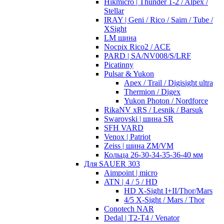
Hikmicro | Thunder 1-2 / Alpex /
Stellar
IRAY | Geni / Rico / Saim / Tube /
XSight
LM шина
Nocpix Rico2 / ACE
PARD | SA/NV008/S/LRF
Picatinny
Pulsar & Yukon
Apex / Trail / Digisight ultra
Thermion / Digex
Yukon Photon / Nordforce
RikaNV xRS / Lesnik / Barsuk
Swarovski | шина SR
SFH VARD
Venox | Patriot
Zeiss | шина ZM/VM
Кольца 26-30-34-35-36-40 мм
Для SAUER 303
Aimpoint | micro
ATN | 4 / 5 / HD
HD X-Sight I+II/Thor/Mars
4/5 X-Sight / Mars / Thor
Conotech NAR
Dedal | T2-T4 / Venator