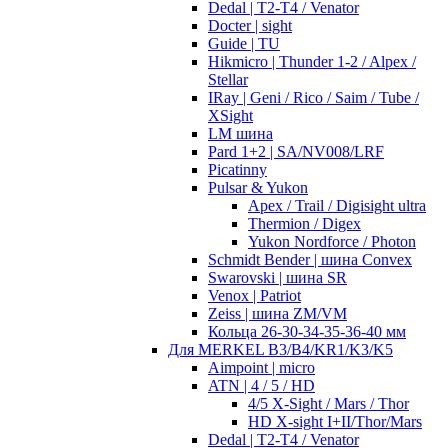
Dedal | T2-T4 / Venator
Docter | sight
Guide | TU
Hikmicro | Thunder 1-2 / Alpex /
Stellar
IRay | Geni / Rico / Saim / Tube /
XSight
LM шина
Pard 1+2 | SA/NV008/LRF
Picatinny
Pulsar & Yukon
Apex / Trail / Digisight ultra
Thermion / Digex
Yukon Nordforce / Photon
Schmidt Bender | шина Convex
Swarovski | шина SR
Venox | Patriot
Zeiss | шина ZM/VM
Кольца 26-30-34-35-36-40 мм
Для MERKEL B3/B4/KR1/K3/K5
Aimpoint | micro
ATN | 4 / 5 / HD
4/5 X-Sight / Mars / Thor
HD X-sight I+II/Thor/Mars
Dedal | T2-T4 / Venator