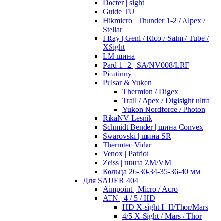
Docter | sight
Guide TU
Hikmicro | Thunder 1-2 / Alpex /
Stellar
I Ray | Geni / Rico / Saim / Tube /
XSight
LM шина
Pard 1+2 | SA/NV008/LRF
Picatinny
Pulsar & Yukon
Thermion / Digex
Trail / Apex / Digisight ultra
Yukon Nordforce / Photon
RikaNV Lesnik
Schmidt Bender | шина Convex
Swarovski | шина SR
Thermtec Vidar
Venox | Patriot
Zeiss | шина ZM/VM
Кольца 26-30-34-35-36-40 мм
Для SAUER 404
Aimpoint | Micro / Acro
ATN | 4 / 5 / HD
HD X-sight I+II/Thor/Mars
4/5 X-Sight / Mars / Thor