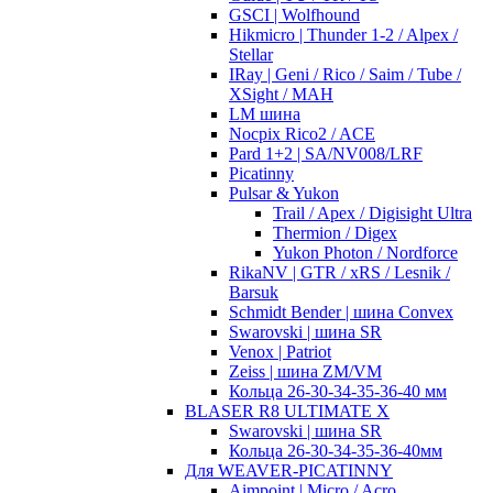
GSCI | Wolfhound
Hikmicro | Thunder 1-2 / Alpex /
Stellar
IRay | Geni / Rico / Saim / Tube /
XSight / MAH
LM шина
Nocpix Rico2 / ACE
Pard 1+2 | SA/NV008/LRF
Picatinny
Pulsar & Yukon
Trail / Apex / Digisight Ultra
Thermion / Digex
Yukon Photon / Nordforce
RikaNV | GTR / xRS / Lesnik /
Barsuk
Schmidt Bender | шина Convex
Swarovski | шина SR
Venox | Patriot
Zeiss | шина ZM/VM
Кольца 26-30-34-35-36-40 мм
BLASER R8 ULTIMATE X
Swarovski | шина SR
Кольца 26-30-34-35-36-40мм
Для WEAVER-PICATINNY
Aimpoint | Micro / Acro