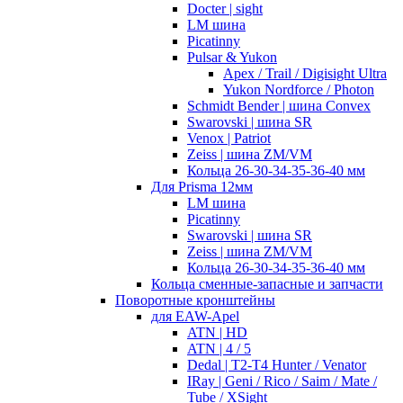
Docter | sight
LM шина
Picatinny
Pulsar & Yukon
Apex / Trail / Digisight Ultra
Yukon Nordforce / Photon
Schmidt Bender | шина Convex
Swarovski | шина SR
Venox | Patriot
Zeiss | шина ZM/VM
Кольца 26-30-34-35-36-40 мм
Для Prisma 12мм
LM шина
Picatinny
Swarovski | шина SR
Zeiss | шина ZM/VM
Кольца 26-30-34-35-36-40 мм
Кольца сменные-запасные и запчасти
Поворотные кронштейны
для EAW-Apel
ATN | HD
ATN | 4 / 5
Dedal | T2-T4 Hunter / Venator
IRay | Geni / Rico / Saim / Mate /
Tube / XSight