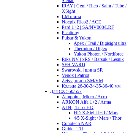
Stellar
IRAY | Geni / Rico / Saim / Tube /
XSight
LM шина
Nocpix Rico2 / ACE
Pard 1+2 | SA/NV008/LRF
Picatinny
Pulsar & Yukon
Apex / Trail / Digisight ultra
Thermion / Digex
Yukon Photon / Nordforce
Rika NV | xRS / Barsuk / Lesnik
SFH VARD
Swarovski | шина SR
Venox | Patriot
Zeiss | шина ZM/VM
Кольца 26-30-34-35-36-40 мм
Для CZ 550/557
Aimpoint | Micro / Acro
ARKON Alfa 1+2 / Arma
ATN | 4 / 5 / HD
HD X-Sight I+II / Mars
4/5 X-Sight / Mars / Thor
Conotech NAR
Guide | TU