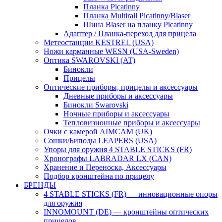
Планка Picatinny
Планка Multirail Picatinny/Blaser
Шина Blaser на планку Picatinny
Адаптер / Планка-переход для прицела
Метеостанции KESTREL (USA)
Ножи карманные WESN (USA-Sweden)
Оптика SWAROVSKI (AT)
Бинокли
Прицелы
Оптические приборы, прицелы и аксессуары
Дневные приборы и аксессуары
Бинокли Swarovski
Ночные приборы и аксессуары
Тепловизионные приборы и аксессуары
Очки с камерой AIMCAM (UK)
Сошки/Биподы LEAPERS (USA)
Упоры для оружия 4 STABLE STICKS (FR)
Хронографы LABRADAR LX (CAN)
Хранение и Переноска, Аксессуары
Подбор кронштейна по прицелу
БРЕНДЫ
4 STABLE STICKS (FR) — инновационные опоры
для оружия
INNOMOUNT (DE) — кронштейны оптических
прицелов