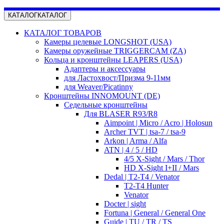
КАТАЛОГ
КАТАЛОГ
КАТАЛОГ ТОВАРОВ
Камеры целевые LONGSHOT (USA)
Камеры оружейные TRIGGERCAM (ZA)
Кольца и кронштейны LEAPERS (USA)
Адаптеры и аксессуары
для Ластохвост/Призма 9-11мм
для Weaver/Picatinny
Кронштейны INNOMOUNT (DE)
Седельные кронштейны
Для BLASER R93/R8
Aimpoint | Micro / Acro | Holosun
Archer TVT | tsa-7 / tsa-9
Arkon | Arma / Alfa
ATN | 4 / 5 / HD
4/5 X-Sight / Mars / Thor
HD X-Sight I+II / Mars
Dedal | T2-T4 / Venator
T2-T4 Hunter
Venator
Docter | sight
Fortuna | General / General One
Guide | TU / TR / TS