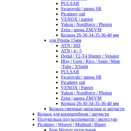
PULSAR
Swarovski | шина SR
Picatinny rail
VENOX | patriot
Yukon | Nordforce / Photon
Zeiss | шина ZM/VM
Кольца 26-30-34-35-36-40 мм
для Prisma 15мм
ATN | HD
ATN | 4 / 5
Dedal | T2-T4 Hunter / Venator
IRay | Geni / Rico / Saim / Mate
/Tube / XSight
PULSAR
Swarovski | шина SR
Picatinny rail
VENOX | Patriot
Yukon | Nordforce / Photon
Zeiss | шина ZM/VM
Кольца 26-30-34-35-36-40 мм
Кольца сменные-запасные и запчасти
Кольца для кронштейнов / запчасти
Полукольца под коллиматор / аксессуар
Picatinny | Weaver | Multirail | Blaser
База Weaver раздельная