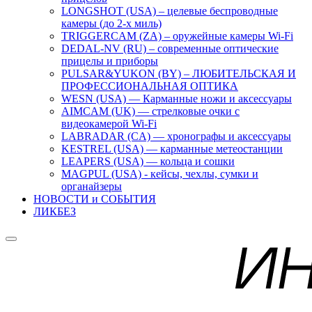
LONGSHOT (USA) – целевые беспроводные
камеры (до 2-х миль)
TRIGGERCAM (ZA) – оружейные камеры Wi-Fi
DEDAL-NV (RU) – современные оптические
прицелы и приборы
PULSAR&YUKON (BY) – ЛЮБИТЕЛЬСКАЯ И
ПРОФЕССИОНАЛЬНАЯ ОПТИКА
WESN (USA) — Карманные ножи и аксессуары
AIMCAM (UK) — стрелковые очки с
видеокамерой Wi-Fi
LABRADAR (CA) — хронографы и аксессуары
KESTREL (USA) — карманные метеостанции
LEAPERS (USA) — кольца и сошки
MAGPUL (USA) - кейсы, чехлы, сумки и
органайзеры
НОВОСТИ и СОБЫТИЯ
ЛИКБЕЗ