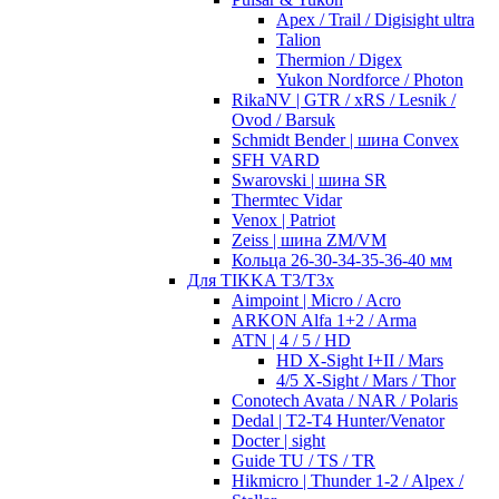
Apex / Trail / Digisight ultra
Talion
Thermion / Digex
Yukon Nordforce / Photon
RikaNV | GTR / xRS / Lesnik /
Ovod / Barsuk
Schmidt Bender | шина Convex
SFH VARD
Swarovski | шина SR
Thermtec Vidar
Venox | Patriot
Zeiss | шина ZM/VM
Кольца 26-30-34-35-36-40 мм
Для TIKKA T3/T3x
Aimpoint | Micro / Acro
ARKON Alfa 1+2 / Arma
ATN | 4 / 5 / HD
HD X-Sight I+II / Mars
4/5 X-Sight / Mars / Thor
Conotech Avata / NAR / Polaris
Dedal | T2-T4 Hunter/Venator
Docter | sight
Guide TU / TS / TR
Hikmicro | Thunder 1-2 / Alpex /