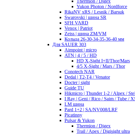
Thermion / Digex
Yukon Photon / Nordforce
RikaNV xRS / Lesnik / Barsuk
Swarovski | шина SR
SFH VARD
Venox | Patriot
Zeiss | шина ZM/VM
Кольца 26-30-34-35-36-40 мм
Для SAUER 303
Aimpoint | micro
ATN | 4 / 5 / HD
HD X-Sight I+II/Thor/Mars
4/5 X-Sight / Mars / Thor
Conotech NAR
Dedal | T2-T4 / Venator
Docter | sight
Guide TU
Hikmicro | Thunder 1-2 / Alpex / Stel
I Ray | Geni / Rico / Saim / Tube / X
LM шина
Pard 1+2 | SA/NV008/LRF
Picatinny
Pulsar & Yukon
Thermion / Digex
Trail / Apex / Digisight ultra