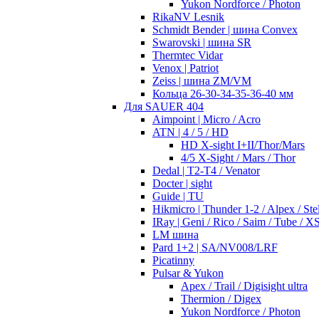
Yukon Nordforce / Photon
RikaNV Lesnik
Schmidt Bender | шина Convex
Swarovski | шина SR
Thermtec Vidar
Venox | Patriot
Zeiss | шина ZM/VM
Кольца 26-30-34-35-36-40 мм
Для SAUER 404
Aimpoint | Micro / Acro
ATN | 4 / 5 / HD
HD X-sight I+II/Thor/Mars
4/5 X-Sight / Mars / Thor
Dedal | T2-T4 / Venator
Docter | sight
Guide | TU
Hikmicro | Thunder 1-2 / Alpex / Stel
IRay | Geni / Rico / Saim / Tube / X
LM шина
Pard 1+2 | SA/NV008/LRF
Picatinny
Pulsar & Yukon
Apex / Trail / Digisight ultra
Thermion / Digex
Yukon Nordforce / Photon