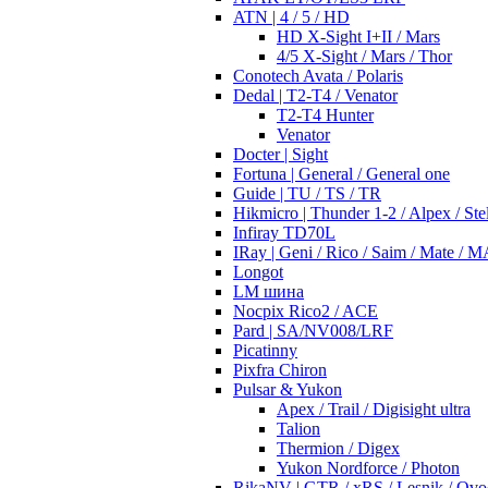
ATN | 4 / 5 / HD
HD X-Sight I+II / Mars
4/5 X-Sight / Mars / Thor
Conotech Avata / Polaris
Dedal | T2-T4 / Venator
T2-T4 Hunter
Venator
Docter | Sight
Fortuna | General / General one
Guide | TU / TS / TR
Hikmicro | Thunder 1-2 / Alpex / Stel
Infiray TD70L
IRay | Geni / Rico / Saim / Mate / 
Longot
LM шина
Nocpix Rico2 / ACE
Pard | SA/NV008/LRF
Picatinny
Pixfra Chiron
Pulsar & Yukon
Apex / Trail / Digisight ultra
Talion
Thermion / Digex
Yukon Nordforce / Photon
RikaNV | GTR / xRS / Lesnik / Ovo