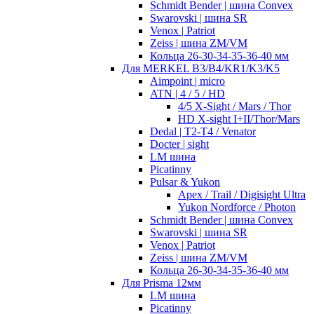
Schmidt Bender | шина Convex
Swarovski | шина SR
Venox | Patriot
Zeiss | шина ZM/VM
Кольца 26-30-34-35-36-40 мм
Для MERKEL B3/B4/KR1/K3/K5
Aimpoint | micro
ATN | 4 / 5 / HD
4/5 X-Sight / Mars / Thor
HD X-sight I+II/Thor/Mars
Dedal | T2-T4 / Venator
Docter | sight
LM шина
Picatinny
Pulsar & Yukon
Apex / Trail / Digisight Ultra
Yukon Nordforce / Photon
Schmidt Bender | шина Convex
Swarovski | шина SR
Venox | Patriot
Zeiss | шина ZM/VM
Кольца 26-30-34-35-36-40 мм
Для Prisma 12мм
LM шина
Picatinny