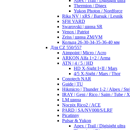
Apex / Trail / Digisight ultra
Thermion / Digex
Yukon Photon / Nordforce
Rika NV | xRS / Barsuk / Lesnik
SFH VARD
Swarovski | шина SR
Venox | Patriot
Zeiss | шина ZM/VM
Кольца 26-30-34-35-36-40 мм
Для CZ 550/557
Aimpoint | Micro / Acro
ARKON Alfa 1+2 / Arma
ATN | 4 / 5 / HD
HD X-Sight I+II / Mars
4/5 X-Sight / Mars / Thor
Conotech NAR
Guide | TU
Hikmicro | Thunder 1-2 / Alpex / Stel
IRAY | Geni / Rico / Saim / Tube / 
LM шина
Nocpix Rico2 / ACE
PARD | SA/NV008/S/LRF
Picatinny
Pulsar & Yukon
Apex / Trail / Digisight ultra