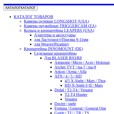
КАТАЛОГ
КАТАЛОГ
КАТАЛОГ ТОВАРОВ
Камеры целевые LONGSHOT (USA)
Камеры оружейные TRIGGERCAM (ZA)
Кольца и кронштейны LEAPERS (USA)
Адаптеры и аксессуары
для Ластохвост/Призма 9-11мм
для Weaver/Picatinny
Кронштейны INNOMOUNT (DE)
Седельные кронштейны
Для BLASER R93/R8
Aimpoint | Micro / Acro | Holosun
Archer TVT | tsa-7 / tsa-9
Arkon | Arma / Alfa
ATN | 4 / 5 / HD
4/5 X-Sight / Mars / Thor
HD X-Sight I+II / Mars
Dedal | T2-T4 / Venator
T2-T4 Hunter
Venator
Docter | sight
Fortuna | General / General One
Guide | TU / TR / TS