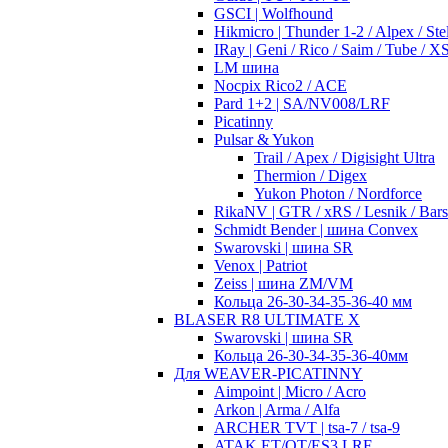
GSCI | Wolfhound
Hikmicro | Thunder 1-2 / Alpex / Stel
IRay | Geni / Rico / Saim / Tube / 
LM шина
Nocpix Rico2 / ACE
Pard 1+2 | SA/NV008/LRF
Picatinny
Pulsar & Yukon
Trail / Apex / Digisight Ultra
Thermion / Digex
Yukon Photon / Nordforce
RikaNV | GTR / xRS / Lesnik / Bar
Schmidt Bender | шина Convex
Swarovski | шина SR
Venox | Patriot
Zeiss | шина ZM/VM
Кольца 26-30-34-35-36-40 мм
BLASER R8 ULTIMATE X
Swarovski | шина SR
Кольца 26-30-34-35-36-40мм
Для WEAVER-PICATINNY
Aimpoint | Micro / Acro
Arkon | Arma / Alfa
ARCHER TVT | tsa-7 / tsa-9
ATAK ET/OT/ES3 LRF