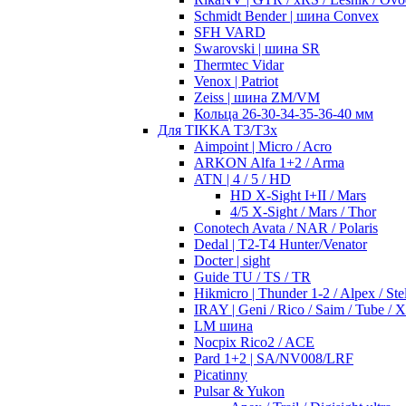
Schmidt Bender | шина Convex
SFH VARD
Swarovski | шина SR
Thermtec Vidar
Venox | Patriot
Zeiss | шина ZM/VM
Кольца 26-30-34-35-36-40 мм
Для TIKKA T3/T3x
Aimpoint | Micro / Acro
ARKON Alfa 1+2 / Arma
ATN | 4 / 5 / HD
HD X-Sight I+II / Mars
4/5 X-Sight / Mars / Thor
Conotech Avata / NAR / Polaris
Dedal | T2-T4 Hunter/Venator
Docter | sight
Guide TU / TS / TR
Hikmicro | Thunder 1-2 / Alpex / Stel
IRAY | Geni / Rico / Saim / Tube / 
LM шина
Nocpix Rico2 / ACE
Pard 1+2 | SA/NV008/LRF
Picatinny
Pulsar & Yukon