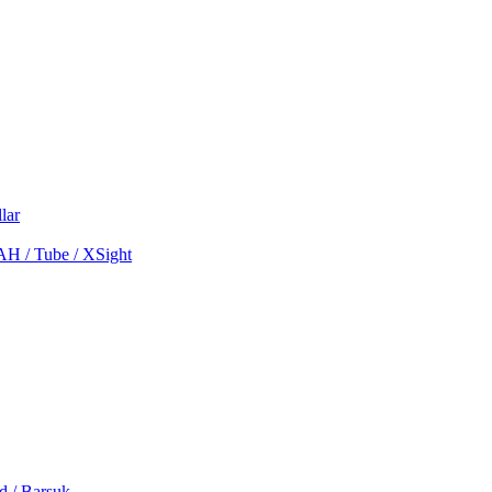
lar
MAH / Tube / XSight
d / Barsuk