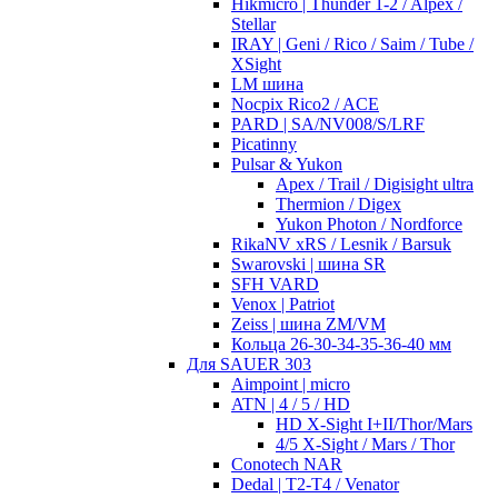
Hikmicro | Thunder 1-2 / Alpex /
Stellar
IRAY | Geni / Rico / Saim / Tube /
XSight
LM шина
Nocpix Rico2 / ACE
PARD | SA/NV008/S/LRF
Picatinny
Pulsar & Yukon
Apex / Trail / Digisight ultra
Thermion / Digex
Yukon Photon / Nordforce
RikaNV xRS / Lesnik / Barsuk
Swarovski | шина SR
SFH VARD
Venox | Patriot
Zeiss | шина ZM/VM
Кольца 26-30-34-35-36-40 мм
Для SAUER 303
Aimpoint | micro
ATN | 4 / 5 / HD
HD X-Sight I+II/Thor/Mars
4/5 X-Sight / Mars / Thor
Conotech NAR
Dedal | T2-T4 / Venator