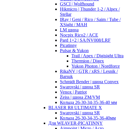
GSCI | Wolfhound
Hikmicro | Thunder 1-2 / Alpex /
Stellar
IRay | Geni / Rico / Saim / Tube /
XSight / MAH
LM шина
Nocpix Rico2 / ACE
Pard 1+2 | SA/NV008/LRF
Picatinny
Pulsar & Yukon
Trail / Apex / Digisight Ultra
Thermion / Digex
Yukon Photon / Nordforce
RikaNV | GTR / xRS / Lesnik /
Barsuk
Schmidt Bender | шина Convex
Swarovski | шина SR
Venox | Patriot
Zeiss | шина ZM/VM
Кольца 26-30-34-35-36-40 мм
BLASER R8 ULTIMATE X
Swarovski | шина SR
Кольца 26-30-34-35-36-40мм
Для WEAVER-PICATINNY
Aimpoint | Micro / Acro