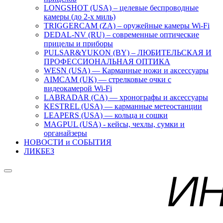
LONGSHOT (USA) – целевые беспроводные
камеры (до 2-х миль)
TRIGGERCAM (ZA) – оружейные камеры Wi-Fi
DEDAL-NV (RU) – современные оптические
прицелы и приборы
PULSAR&YUKON (BY) – ЛЮБИТЕЛЬСКАЯ И
ПРОФЕССИОНАЛЬНАЯ ОПТИКА
WESN (USA) — Карманные ножи и аксессуары
AIMCAM (UK) — стрелковые очки с
видеокамерой Wi-Fi
LABRADAR (CA) — хронографы и аксессуары
KESTREL (USA) — карманные метеостанции
LEAPERS (USA) — кольца и сошки
MAGPUL (USA) - кейсы, чехлы, сумки и
органайзеры
НОВОСТИ и СОБЫТИЯ
ЛИКБЕЗ