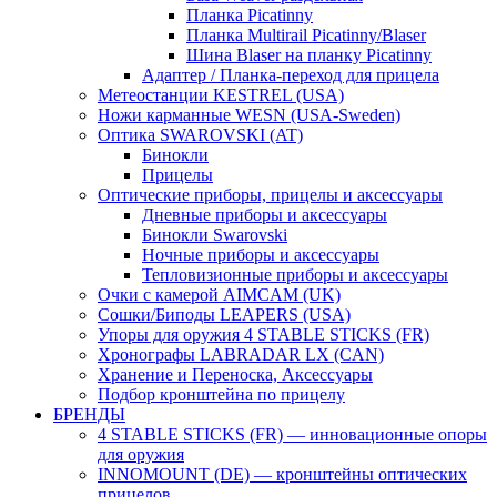
Планка Picatinny
Планка Multirail Picatinny/Blaser
Шина Blaser на планку Picatinny
Адаптер / Планка-переход для прицела
Метеостанции KESTREL (USA)
Ножи карманные WESN (USA-Sweden)
Оптика SWAROVSKI (AT)
Бинокли
Прицелы
Оптические приборы, прицелы и аксессуары
Дневные приборы и аксессуары
Бинокли Swarovski
Ночные приборы и аксессуары
Тепловизионные приборы и аксессуары
Очки с камерой AIMCAM (UK)
Сошки/Биподы LEAPERS (USA)
Упоры для оружия 4 STABLE STICKS (FR)
Хронографы LABRADAR LX (CAN)
Хранение и Переноска, Аксессуары
Подбор кронштейна по прицелу
БРЕНДЫ
4 STABLE STICKS (FR) — инновационные опоры
для оружия
INNOMOUNT (DE) — кронштейны оптических
прицелов