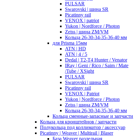
PULSAR
Swarovski | шина SR
Picatinny rail
VENOX | patriot
Yukon | Nordforce / Photon
Zeiss | шина ZM/VM
Кольца 26-30-34-35-36-40 мм
для Prisma 15мм
ATN | HD
ATN | 4 / 5
Dedal | T2-T4 Hunter / Venator
IRay | Geni / Rico / Saim / Mate
/Tube / XSight
PULSAR
Swarovski | шина SR
Picatinny rail
VENOX | Patriot
Yukon | Nordforce / Photon
Zeiss | шина ZM/VM
Кольца 26-30-34-35-36-40 мм
Кольца сменные-запасные и запчасти
Кольца для кронштейнов / запчасти
Полукольца под коллиматор / аксессуар
Picatinny | Weaver | Multirail | Blaser
База Weaver раздельная