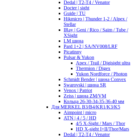
Dedal | T2-T4 / Venator
Docter | sight
Guide | TU
Hikmicro | Thunder 1-2 / Alpex /
Stellar
IRay | Geni / Rico / Saim / Tube /
XSight
LM шина
Pard 1+2 | SA/NV008/LRF
Picatinny
Pulsar & Yukon
Apex / Trail / Digisight ultra
Thermion / Digex
Yukon Nordforce / Photon
Schmidt Bender | шина Convex
Swarovski | шина SR
Venox | Patriot
Zeiss | шина ZM/VM
Кольца 26-30-34-35-36-40 мм
Для MERKEL B3/B4/KR1/K3/K5
Aimpoint | micro
ATN | 4 / 5 / HD
4/5 X-Sight / Mars / Thor
HD X-sight I+II/Thor/Mars
Dedal | T2-T4 / Venator