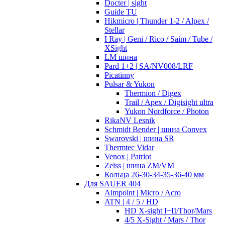
Docter | sight
Guide TU
Hikmicro | Thunder 1-2 / Alpex /
Stellar
I Ray | Geni / Rico / Saim / Tube /
XSight
LM шина
Pard 1+2 | SA/NV008/LRF
Picatinny
Pulsar & Yukon
Thermion / Digex
Trail / Apex / Digisight ultra
Yukon Nordforce / Photon
RikaNV Lesnik
Schmidt Bender | шина Convex
Swarovski | шина SR
Thermtec Vidar
Venox | Patriot
Zeiss | шина ZM/VM
Кольца 26-30-34-35-36-40 мм
Для SAUER 404
Aimpoint | Micro / Acro
ATN | 4 / 5 / HD
HD X-sight I+II/Thor/Mars
4/5 X-Sight / Mars / Thor