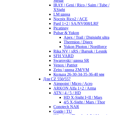
Stellar
IRAY | Geni / Rico / Saim / Tube /
XSight
LM шина
Nocpix Rico2 / ACE
Pard 1+2 | SA/NV008/LRF
Picatinny
Pulsar & Yukon
Apex / Trail / Digisight ultra
Thermion / Digex
Yukon Photon / Nordforce
Rika NV | xRS / Barsuk / Lesnik
SFH VARD
Swarovski | шина SR
Venox | Patriot
Zeiss | шина ZM/VM
Кольца 26-30-34-35-36-40 мм
Для CZ 550/557
Aimpoint | Micro / Acro
ARKON Alfa 1+2 / Arma
ATN | 4 / 5 / HD
HD X-Sight I+II / Mars
4/5 X-Sight / Mars / Thor
Conotech NAR
Guide | TU