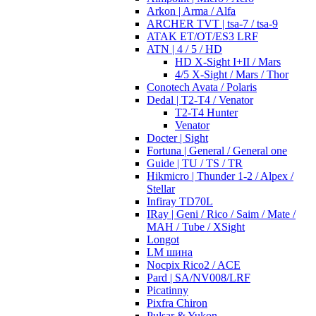
Arkon | Arma / Alfa
ARCHER TVT | tsa-7 / tsa-9
ATAK ET/OT/ES3 LRF
ATN | 4 / 5 / HD
HD X-Sight I+II / Mars
4/5 X-Sight / Mars / Thor
Conotech Avata / Polaris
Dedal | T2-T4 / Venator
T2-T4 Hunter
Venator
Docter | Sight
Fortuna | General / General one
Guide | TU / TS / TR
Hikmicro | Thunder 1-2 / Alpex /
Stellar
Infiray TD70L
IRay | Geni / Rico / Saim / Mate /
MAH / Tube / XSight
Longot
LM шина
Nocpix Rico2 / ACE
Pard | SA/NV008/LRF
Picatinny
Pixfra Chiron
Pulsar & Yukon