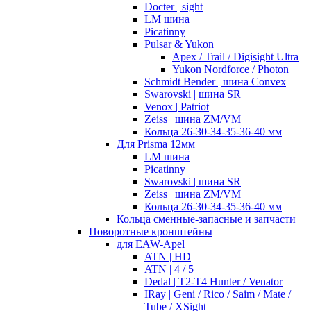
Docter | sight
LM шина
Picatinny
Pulsar & Yukon
Apex / Trail / Digisight Ultra
Yukon Nordforce / Photon
Schmidt Bender | шина Convex
Swarovski | шина SR
Venox | Patriot
Zeiss | шина ZM/VM
Кольца 26-30-34-35-36-40 мм
Для Prisma 12мм
LM шина
Picatinny
Swarovski | шина SR
Zeiss | шина ZM/VM
Кольца 26-30-34-35-36-40 мм
Кольца сменные-запасные и запчасти
Поворотные кронштейны
для EAW-Apel
ATN | HD
ATN | 4 / 5
Dedal | T2-T4 Hunter / Venator
IRay | Geni / Rico / Saim / Mate /
Tube / XSight