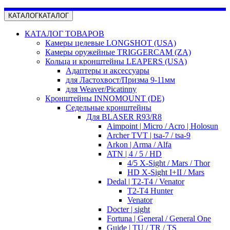
КАТАЛОГ
КАТАЛОГ
КАТАЛОГ ТОВАРОВ
Камеры целевые LONGSHOT (USA)
Камеры оружейные TRIGGERCAM (ZA)
Кольца и кронштейны LEAPERS (USA)
Адаптеры и аксессуары
для Ластохвост/Призма 9-11мм
для Weaver/Picatinny
Кронштейны INNOMOUNT (DE)
Седельные кронштейны
Для BLASER R93/R8
Aimpoint | Micro / Acro | Holosun
Archer TVT | tsa-7 / tsa-9
Arkon | Arma / Alfa
ATN | 4 / 5 / HD
4/5 X-Sight / Mars / Thor
HD X-Sight I+II / Mars
Dedal | T2-T4 / Venator
T2-T4 Hunter
Venator
Docter | sight
Fortuna | General / General One
Guide | TU / TR / TS