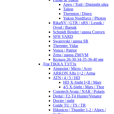
Apex / Trail / Digisight ultra
Talion
Thermion / Digex
Yukon Nordforce / Photon
RikaNV | GTR / xRS / Lesnik /
Ovod / Barsuk
Schmidt Bender | шина Convex
SFH VARD
Swarovski | шина SR
Thermtec Vidar
Venox | Patriot
Zeiss | шина ZM/VM
Кольца 26-30-34-35-36-40 мм
Для TIKKA T3/T3x
Aimpoint | Micro / Acro
ARKON Alfa 1+2 / Arma
ATN | 4 / 5 / HD
HD X-Sight I+II / Mars
4/5 X-Sight / Mars / Thor
Conotech Avata / NAR / Polaris
Dedal | T2-T4 Hunter/Venator
Docter | sight
Guide TU / TS / TR
Hikmicro | Thunder 1-2 / Alpex /