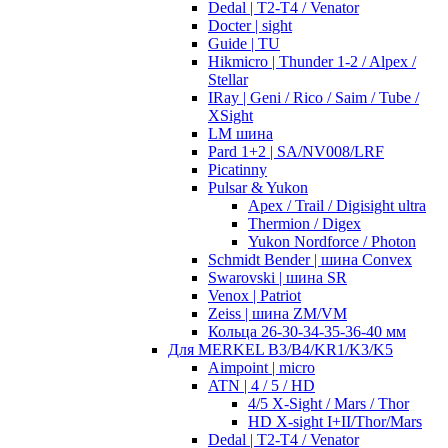
Dedal | T2-T4 / Venator
Docter | sight
Guide | TU
Hikmicro | Thunder 1-2 / Alpex /
Stellar
IRay | Geni / Rico / Saim / Tube /
XSight
LM шина
Pard 1+2 | SA/NV008/LRF
Picatinny
Pulsar & Yukon
Apex / Trail / Digisight ultra
Thermion / Digex
Yukon Nordforce / Photon
Schmidt Bender | шина Convex
Swarovski | шина SR
Venox | Patriot
Zeiss | шина ZM/VM
Кольца 26-30-34-35-36-40 мм
Для MERKEL B3/B4/KR1/K3/K5
Aimpoint | micro
ATN | 4 / 5 / HD
4/5 X-Sight / Mars / Thor
HD X-sight I+II/Thor/Mars
Dedal | T2-T4 / Venator