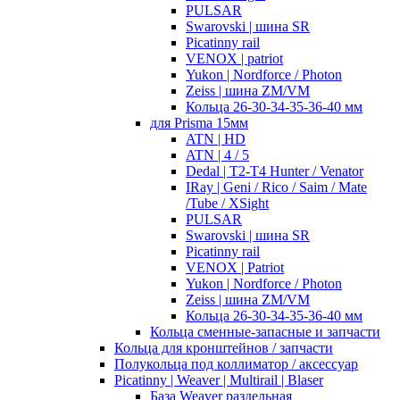
PULSAR
Swarovski | шина SR
Picatinny rail
VENOX | patriot
Yukon | Nordforce / Photon
Zeiss | шина ZM/VM
Кольца 26-30-34-35-36-40 мм
для Prisma 15мм
ATN | HD
ATN | 4 / 5
Dedal | T2-T4 Hunter / Venator
IRay | Geni / Rico / Saim / Mate
/Tube / XSight
PULSAR
Swarovski | шина SR
Picatinny rail
VENOX | Patriot
Yukon | Nordforce / Photon
Zeiss | шина ZM/VM
Кольца 26-30-34-35-36-40 мм
Кольца сменные-запасные и запчасти
Кольца для кронштейнов / запчасти
Полукольца под коллиматор / аксессуар
Picatinny | Weaver | Multirail | Blaser
База Weaver раздельная