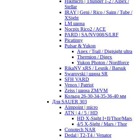
Hikmicro | Thunder 1-2 / Alpex /
Stellar
IRAY | Geni / Rico / Saim / Tube /
XSight
LM шина
Nocpix Rico2 / ACE
PARD | SA/NV008/S/LRF
Picatinny
Pulsar & Yukon
Apex / Trail / Digisight ultra
Thermion / Digex
Yukon Photon / Nordforce
RikaNV xRS / Lesnik / Barsuk
Swarovski | шина SR
SFH VARD
Venox | Patriot
Zeiss | шина ZM/VM
Кольца 26-30-34-35-36-40 мм
Для SAUER 303
Aimpoint | micro
ATN | 4 / 5 / HD
HD X-Sight I+II/Thor/Mars
4/5 X-Sight / Mars / Thor
Conotech NAR
Dedal | T2-T4 / Venator