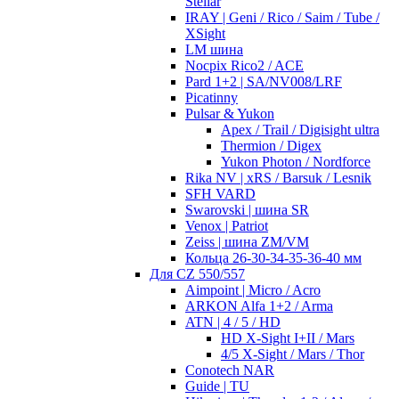
Stellar
IRAY | Geni / Rico / Saim / Tube /
XSight
LM шина
Nocpix Rico2 / ACE
Pard 1+2 | SA/NV008/LRF
Picatinny
Pulsar & Yukon
Apex / Trail / Digisight ultra
Thermion / Digex
Yukon Photon / Nordforce
Rika NV | xRS / Barsuk / Lesnik
SFH VARD
Swarovski | шина SR
Venox | Patriot
Zeiss | шина ZM/VM
Кольца 26-30-34-35-36-40 мм
Для CZ 550/557
Aimpoint | Micro / Acro
ARKON Alfa 1+2 / Arma
ATN | 4 / 5 / HD
HD X-Sight I+II / Mars
4/5 X-Sight / Mars / Thor
Conotech NAR
Guide | TU