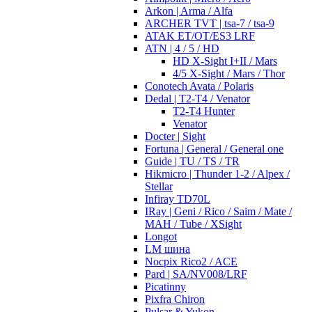
Arkon | Arma / Alfa
ARCHER TVT | tsa-7 / tsa-9
ATAK ET/OT/ES3 LRF
ATN | 4 / 5 / HD
HD X-Sight I+II / Mars
4/5 X-Sight / Mars / Thor
Conotech Avata / Polaris
Dedal | T2-T4 / Venator
T2-T4 Hunter
Venator
Docter | Sight
Fortuna | General / General one
Guide | TU / TS / TR
Hikmicro | Thunder 1-2 / Alpex /
Stellar
Infiray TD70L
IRay | Geni / Rico / Saim / Mate /
MAH / Tube / XSight
Longot
LM шина
Nocpix Rico2 / ACE
Pard | SA/NV008/LRF
Picatinny
Pixfra Chiron
Pulsar & Yukon