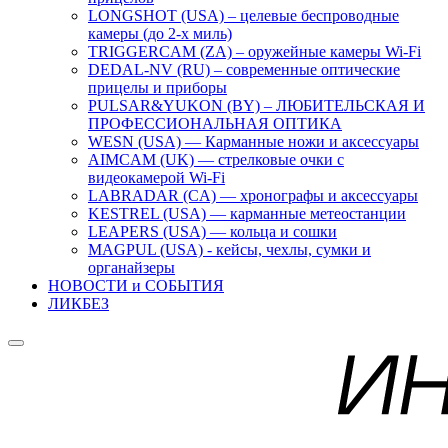
LONGSHOT (USA) – целевые беспроводные
камеры (до 2-х миль)
TRIGGERCAM (ZA) – оружейные камеры Wi-Fi
DEDAL-NV (RU) – современные оптические
прицелы и приборы
PULSAR&YUKON (BY) – ЛЮБИТЕЛЬСКАЯ И
ПРОФЕССИОНАЛЬНАЯ ОПТИКА
WESN (USA) — Карманные ножи и аксессуары
AIMCAM (UK) — стрелковые очки с
видеокамерой Wi-Fi
LABRADAR (CA) — хронографы и аксессуары
KESTREL (USA) — карманные метеостанции
LEAPERS (USA) — кольца и сошки
MAGPUL (USA) - кейсы, чехлы, сумки и
органайзеры
НОВОСТИ и СОБЫТИЯ
ЛИКБЕЗ