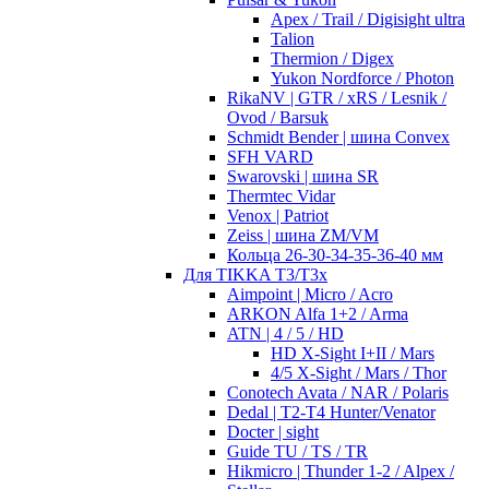
Apex / Trail / Digisight ultra
Talion
Thermion / Digex
Yukon Nordforce / Photon
RikaNV | GTR / xRS / Lesnik /
Ovod / Barsuk
Schmidt Bender | шина Convex
SFH VARD
Swarovski | шина SR
Thermtec Vidar
Venox | Patriot
Zeiss | шина ZM/VM
Кольца 26-30-34-35-36-40 мм
Для TIKKA T3/T3x
Aimpoint | Micro / Acro
ARKON Alfa 1+2 / Arma
ATN | 4 / 5 / HD
HD X-Sight I+II / Mars
4/5 X-Sight / Mars / Thor
Conotech Avata / NAR / Polaris
Dedal | T2-T4 Hunter/Venator
Docter | sight
Guide TU / TS / TR
Hikmicro | Thunder 1-2 / Alpex /