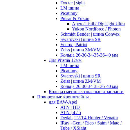
Docter | sight
LM шина
Picatinny
Pulsar & Yukon
Apex / Trail / Digisight Ultra
Yukon Nordforce / Photon
Schmidt Bender | шина Convex
Swarovski | шина SR
Venox | Patriot
Zeiss | шина ZM/VM
Кольца 26-30-34-35-36-40 мм
Для Prisma 12мм
LM шина
Picatinny
Swarovski | шина SR
Zeiss | шина ZM/VM
Кольца 26-30-34-35-36-40 мм
Кольца сменные-запасные и запчасти
Поворотные кронштейны
для EAW-Apel
ATN | HD
ATN | 4 / 5
Dedal | T2-T4 Hunter / Venator
IRay | Geni / Rico / Saim / Mate /
Tube / XSight