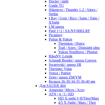
Docter | sight
Guide TU
Hikmicro | Thunder 1-2 / Alpex /
Stellar
I Ray | Geni / Rico / Saim / Tube /
XSight
LM шина
Pard 1+2 | SA/NV008/LRF
Picatinny
Pulsar & Yukon
Thermion / Digex
Trail / Apex / Digisight ultra
Yukon Nordforce / Photon
RikaNV Lesnik
Schmidt Bender | шина Convex
Swarovski | шина SR
Thermtec Vidar
Venox | Patriot
Zeiss | шина ZM/VM
Кольца 26-30-34-35-36-40 мм
Для SAUER 404
Aimpoint | Micro / Acro
ATN | 4 / 5 / HD
HD X-sight I+II/Thor/Mars
4/5 X-Sight / Mars / Thor