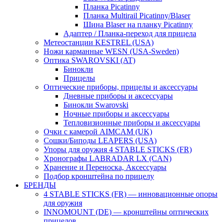
Планка Picatinny
Планка Multirail Picatinny/Blaser
Шина Blaser на планку Picatinny
Адаптер / Планка-переход для прицела
Метеостанции KESTREL (USA)
Ножи карманные WESN (USA-Sweden)
Оптика SWAROVSKI (AT)
Бинокли
Прицелы
Оптические приборы, прицелы и аксессуары
Дневные приборы и аксессуары
Бинокли Swarovski
Ночные приборы и аксессуары
Тепловизионные приборы и аксессуары
Очки с камерой AIMCAM (UK)
Сошки/Биподы LEAPERS (USA)
Упоры для оружия 4 STABLE STICKS (FR)
Хронографы LABRADAR LX (CAN)
Хранение и Переноска, Аксессуары
Подбор кронштейна по прицелу
БРЕНДЫ
4 STABLE STICKS (FR) — инновационные опоры
для оружия
INNOMOUNT (DE) — кронштейны оптических
прицелов