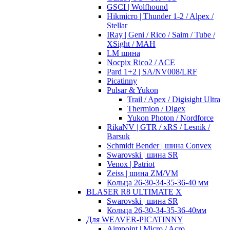
GSCI | Wolfhound
Hikmicro | Thunder 1-2 / Alpex /
Stellar
IRay | Geni / Rico / Saim / Tube /
XSight / MAH
LM шина
Nocpix Rico2 / ACE
Pard 1+2 | SA/NV008/LRF
Picatinny
Pulsar & Yukon
Trail / Apex / Digisight Ultra
Thermion / Digex
Yukon Photon / Nordforce
RikaNV | GTR / xRS / Lesnik /
Barsuk
Schmidt Bender | шина Convex
Swarovski | шина SR
Venox | Patriot
Zeiss | шина ZM/VM
Кольца 26-30-34-35-36-40 мм
BLASER R8 ULTIMATE X
Swarovski | шина SR
Кольца 26-30-34-35-36-40мм
Для WEAVER-PICATINNY
Aimpoint | Micro / Acro