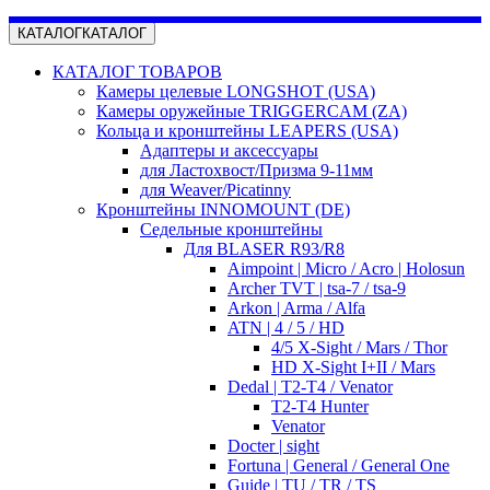
КАТАЛОГ
КАТАЛОГ
КАТАЛОГ ТОВАРОВ
Камеры целевые LONGSHOT (USA)
Камеры оружейные TRIGGERCAM (ZA)
Кольца и кронштейны LEAPERS (USA)
Адаптеры и аксессуары
для Ластохвост/Призма 9-11мм
для Weaver/Picatinny
Кронштейны INNOMOUNT (DE)
Седельные кронштейны
Для BLASER R93/R8
Aimpoint | Micro / Acro | Holosun
Archer TVT | tsa-7 / tsa-9
Arkon | Arma / Alfa
ATN | 4 / 5 / HD
4/5 X-Sight / Mars / Thor
HD X-Sight I+II / Mars
Dedal | T2-T4 / Venator
T2-T4 Hunter
Venator
Docter | sight
Fortuna | General / General One
Guide | TU / TR / TS