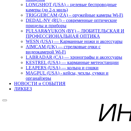
LONGSHOT (USA) – целевые беспроводные
камеры (до 2-х миль)
TRIGGERCAM (ZA) – оружейные камеры Wi-Fi
DEDAL-NV (RU) – современные оптические
прицелы и приборы
PULSAR&YUKON (BY) – ЛЮБИТЕЛЬСКАЯ И
ПРОФЕССИОНАЛЬНАЯ ОПТИКА
WESN (USA) — Карманные ножи и аксессуары
AIMCAM (UK) — стрелковые очки с
видеокамерой Wi-Fi
LABRADAR (CA) — хронографы и аксессуары
KESTREL (USA) — карманные метеостанции
LEAPERS (USA) — кольца и сошки
MAGPUL (USA) - кейсы, чехлы, сумки и
органайзеры
НОВОСТИ и СОБЫТИЯ
ЛИКБЕЗ