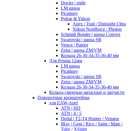
Docter | sight
LM шина
Picatinny
Pulsar & Yukon
Apex / Trail / Digisight Ultra
Yukon Nordforce / Photon
Schmidt Bender | шина Convex
Swarovski | шина SR
Venox | Patriot
Zeiss | шина ZM/VM
Кольца 26-30-34-35-36-40 мм
Для Prisma 12мм
LM шина
Picatinny
Swarovski | шина SR
Zeiss | шина ZM/VM
Кольца 26-30-34-35-36-40 мм
Кольца сменные-запасные и запчасти
Поворотные кронштейны
для EAW-Apel
ATN | HD
ATN | 4 / 5
Dedal | T2-T4 Hunter / Venator
IRay | Geni / Rico / Saim / Mate /
Tube / XSight