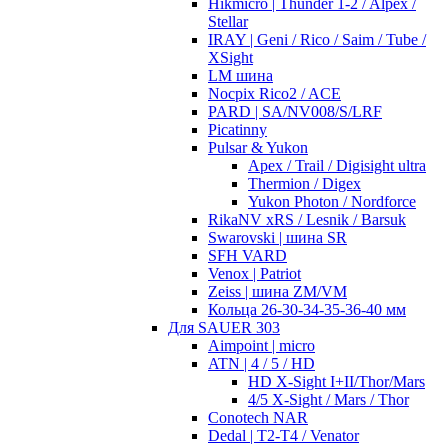
Hikmicro | Thunder 1-2 / Alpex /
Stellar
IRAY | Geni / Rico / Saim / Tube /
XSight
LM шина
Nocpix Rico2 / ACE
PARD | SA/NV008/S/LRF
Picatinny
Pulsar & Yukon
Apex / Trail / Digisight ultra
Thermion / Digex
Yukon Photon / Nordforce
RikaNV xRS / Lesnik / Barsuk
Swarovski | шина SR
SFH VARD
Venox | Patriot
Zeiss | шина ZM/VM
Кольца 26-30-34-35-36-40 мм
Для SAUER 303
Aimpoint | micro
ATN | 4 / 5 / HD
HD X-Sight I+II/Thor/Mars
4/5 X-Sight / Mars / Thor
Conotech NAR
Dedal | T2-T4 / Venator