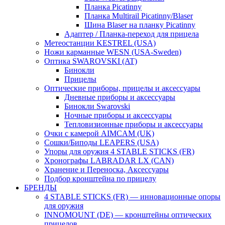
Планка Picatinny
Планка Multirail Picatinny/Blaser
Шина Blaser на планку Picatinny
Адаптер / Планка-переход для прицела
Метеостанции KESTREL (USA)
Ножи карманные WESN (USA-Sweden)
Оптика SWAROVSKI (AT)
Бинокли
Прицелы
Оптические приборы, прицелы и аксессуары
Дневные приборы и аксессуары
Бинокли Swarovski
Ночные приборы и аксессуары
Тепловизионные приборы и аксессуары
Очки с камерой AIMCAM (UK)
Сошки/Биподы LEAPERS (USA)
Упоры для оружия 4 STABLE STICKS (FR)
Хронографы LABRADAR LX (CAN)
Хранение и Переноска, Аксессуары
Подбор кронштейна по прицелу
БРЕНДЫ
4 STABLE STICKS (FR) — инновационные опоры
для оружия
INNOMOUNT (DE) — кронштейны оптических
прицелов