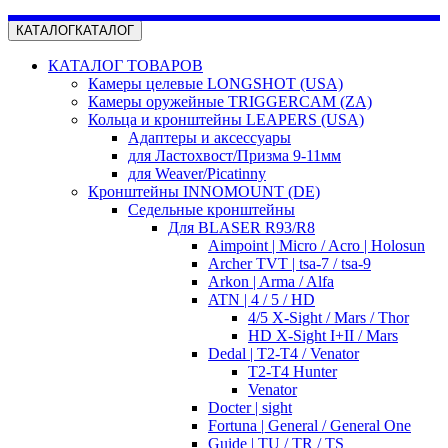
КАТАЛОГ
КАТАЛОГ
КАТАЛОГ ТОВАРОВ
Камеры целевые LONGSHOT (USA)
Камеры оружейные TRIGGERCAM (ZA)
Кольца и кронштейны LEAPERS (USA)
Адаптеры и аксессуары
для Ластохвост/Призма 9-11мм
для Weaver/Picatinny
Кронштейны INNOMOUNT (DE)
Седельные кронштейны
Для BLASER R93/R8
Aimpoint | Micro / Acro | Holosun
Archer TVT | tsa-7 / tsa-9
Arkon | Arma / Alfa
ATN | 4 / 5 / HD
4/5 X-Sight / Mars / Thor
HD X-Sight I+II / Mars
Dedal | T2-T4 / Venator
T2-T4 Hunter
Venator
Docter | sight
Fortuna | General / General One
Guide | TU / TR / TS