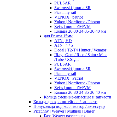
PULSAR
Swarovski | шина SR
Picatinny rail
VENOX | patriot
Yukon | Nordforce / Photon
Zeiss | шина ZM/VM
Кольца 26-30-34-35-36-40 мм
для Prisma 15мм
ATN | HD
ATN | 4 / 5
Dedal | T2-T4 Hunter / Venator
IRay | Geni / Rico / Saim / Mate
/Tube / XSight
PULSAR
Swarovski | шина SR
Picatinny rail
VENOX | Patriot
Yukon | Nordforce / Photon
Zeiss | шина ZM/VM
Кольца 26-30-34-35-36-40 мм
Кольца сменные-запасные и запчасти
Кольца для кронштейнов / запчасти
Полукольца под коллиматор / аксессуар
Picatinny | Weaver | Multirail | Blaser
База Weaver раздельная