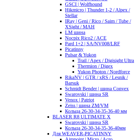
GSCI | Wolfhound
Hikmicro | Thunder 1-2 / Alpex /
Stellar
IRay | Geni / Rico / Saim / Tube /
XSight / MAH
LM шина
Nocpix Rico2 / ACE
Pard 1+2 | SA/NV008/LRF
Picatinny
Pulsar & Yukon
Trail / Apex / Digisight Ultra
Thermion / Digex
Yukon Photon / Nordforce
RikaNV | GTR / xRS / Lesnik /
Barsuk
Schmidt Bender | шина Convex
Swarovski | шина SR
Venox | Patriot
Zeiss | шина ZM/VM
Кольца 26-30-34-35-36-40 мм
BLASER R8 ULTIMATE X
Swarovski | шина SR
Кольца 26-30-34-35-36-40мм
Для WEAVER-PICATINNY
Aimpoint | Micro / Acro