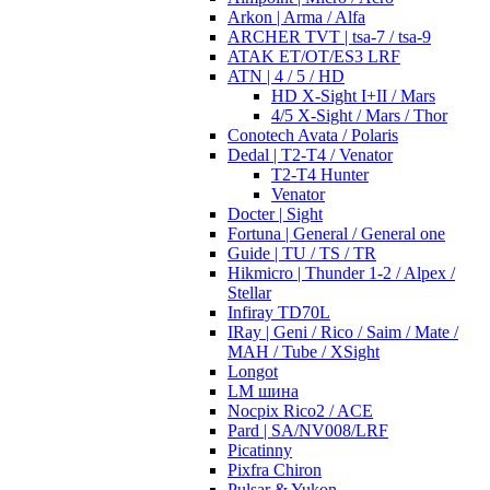
Arkon | Arma / Alfa
ARCHER TVT | tsa-7 / tsa-9
ATAK ET/OT/ES3 LRF
ATN | 4 / 5 / HD
HD X-Sight I+II / Mars
4/5 X-Sight / Mars / Thor
Conotech Avata / Polaris
Dedal | T2-T4 / Venator
T2-T4 Hunter
Venator
Docter | Sight
Fortuna | General / General one
Guide | TU / TS / TR
Hikmicro | Thunder 1-2 / Alpex /
Stellar
Infiray TD70L
IRay | Geni / Rico / Saim / Mate /
MAH / Tube / XSight
Longot
LM шина
Nocpix Rico2 / ACE
Pard | SA/NV008/LRF
Picatinny
Pixfra Chiron
Pulsar & Yukon