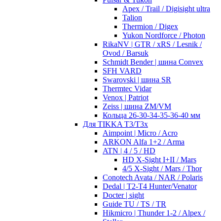
Apex / Trail / Digisight ultra
Talion
Thermion / Digex
Yukon Nordforce / Photon
RikaNV | GTR / xRS / Lesnik /
Ovod / Barsuk
Schmidt Bender | шина Convex
SFH VARD
Swarovski | шина SR
Thermtec Vidar
Venox | Patriot
Zeiss | шина ZM/VM
Кольца 26-30-34-35-36-40 мм
Для TIKKA T3/T3x
Aimpoint | Micro / Acro
ARKON Alfa 1+2 / Arma
ATN | 4 / 5 / HD
HD X-Sight I+II / Mars
4/5 X-Sight / Mars / Thor
Conotech Avata / NAR / Polaris
Dedal | T2-T4 Hunter/Venator
Docter | sight
Guide TU / TS / TR
Hikmicro | Thunder 1-2 / Alpex /