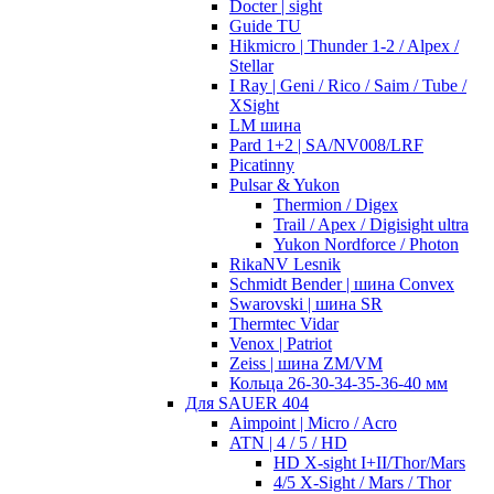
Docter | sight
Guide TU
Hikmicro | Thunder 1-2 / Alpex /
Stellar
I Ray | Geni / Rico / Saim / Tube /
XSight
LM шина
Pard 1+2 | SA/NV008/LRF
Picatinny
Pulsar & Yukon
Thermion / Digex
Trail / Apex / Digisight ultra
Yukon Nordforce / Photon
RikaNV Lesnik
Schmidt Bender | шина Convex
Swarovski | шина SR
Thermtec Vidar
Venox | Patriot
Zeiss | шина ZM/VM
Кольца 26-30-34-35-36-40 мм
Для SAUER 404
Aimpoint | Micro / Acro
ATN | 4 / 5 / HD
HD X-sight I+II/Thor/Mars
4/5 X-Sight / Mars / Thor