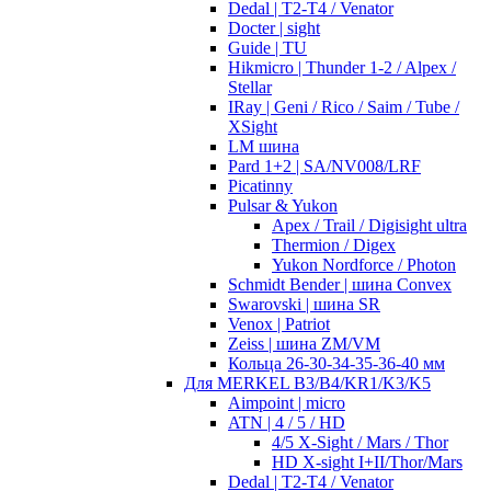
Dedal | T2-T4 / Venator
Docter | sight
Guide | TU
Hikmicro | Thunder 1-2 / Alpex /
Stellar
IRay | Geni / Rico / Saim / Tube /
XSight
LM шина
Pard 1+2 | SA/NV008/LRF
Picatinny
Pulsar & Yukon
Apex / Trail / Digisight ultra
Thermion / Digex
Yukon Nordforce / Photon
Schmidt Bender | шина Convex
Swarovski | шина SR
Venox | Patriot
Zeiss | шина ZM/VM
Кольца 26-30-34-35-36-40 мм
Для MERKEL B3/B4/KR1/K3/K5
Aimpoint | micro
ATN | 4 / 5 / HD
4/5 X-Sight / Mars / Thor
HD X-sight I+II/Thor/Mars
Dedal | T2-T4 / Venator