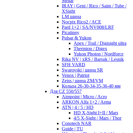
Stellar
IRAY | Geni / Rico / Saim / Tube /
XSight
LM шина
Nocpix Rico2 / ACE
Pard 1+2 | SA/NV008/LRF
Picatinny
Pulsar & Yukon
Apex / Trail / Digisight ultra
Thermion / Digex
Yukon Photon / Nordforce
Rika NV | xRS / Barsuk / Lesnik
SFH VARD
Swarovski | шина SR
Venox | Patriot
Zeiss | шина ZM/VM
Кольца 26-30-34-35-36-40 мм
Для CZ 550/557
Aimpoint | Micro / Acro
ARKON Alfa 1+2 / Arma
ATN | 4 / 5 / HD
HD X-Sight I+II / Mars
4/5 X-Sight / Mars / Thor
Conotech NAR
Guide | TU