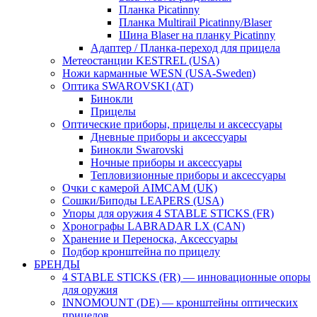
Планка Picatinny
Планка Multirail Picatinny/Blaser
Шина Blaser на планку Picatinny
Адаптер / Планка-переход для прицела
Метеостанции KESTREL (USA)
Ножи карманные WESN (USA-Sweden)
Оптика SWAROVSKI (AT)
Бинокли
Прицелы
Оптические приборы, прицелы и аксессуары
Дневные приборы и аксессуары
Бинокли Swarovski
Ночные приборы и аксессуары
Тепловизионные приборы и аксессуары
Очки с камерой AIMCAM (UK)
Сошки/Биподы LEAPERS (USA)
Упоры для оружия 4 STABLE STICKS (FR)
Хронографы LABRADAR LX (CAN)
Хранение и Переноска, Аксессуары
Подбор кронштейна по прицелу
БРЕНДЫ
4 STABLE STICKS (FR) — инновационные опоры
для оружия
INNOMOUNT (DE) — кронштейны оптических
прицелов