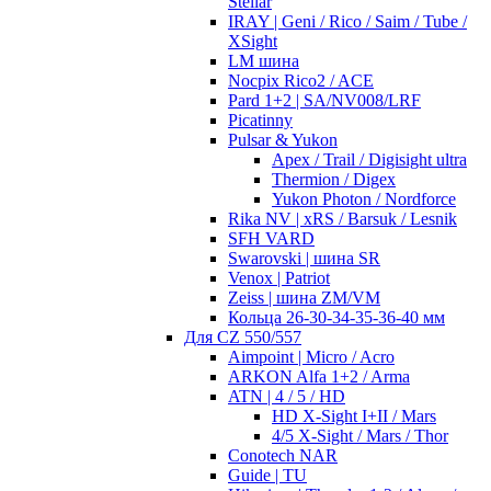
Stellar
IRAY | Geni / Rico / Saim / Tube /
XSight
LM шина
Nocpix Rico2 / ACE
Pard 1+2 | SA/NV008/LRF
Picatinny
Pulsar & Yukon
Apex / Trail / Digisight ultra
Thermion / Digex
Yukon Photon / Nordforce
Rika NV | xRS / Barsuk / Lesnik
SFH VARD
Swarovski | шина SR
Venox | Patriot
Zeiss | шина ZM/VM
Кольца 26-30-34-35-36-40 мм
Для CZ 550/557
Aimpoint | Micro / Acro
ARKON Alfa 1+2 / Arma
ATN | 4 / 5 / HD
HD X-Sight I+II / Mars
4/5 X-Sight / Mars / Thor
Conotech NAR
Guide | TU