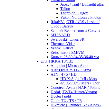
Apex / Trail / Digisight ultra
Talion
Thermion / Digex
Yukon Nordforce / Photon
RikaNV | GTR / xRS / Lesnik /
Ovod / Barsuk
Schmidt Bender | шина Convex
SFH VARD
Swarovski | шина SR
Thermtec Vidar
Venox | Patriot
Zeiss | шина ZM/VM
Кольца 26-30-34-35-36-40 мм
Для TIKKA T3/T3x
Aimpoint | Micro / Acro
ARKON Alfa 1+2 / Arma
ATN | 4 / 5 / HD
HD X-Sight I+II / Mars
4/5 X-Sight / Mars / Thor
Conotech Avata / NAR / Polaris
Dedal | T2-T4 Hunter/Venator
Docter | sight
Guide TU / TS / TR
Hikmicro | Thunder 1-2 / Alpex /