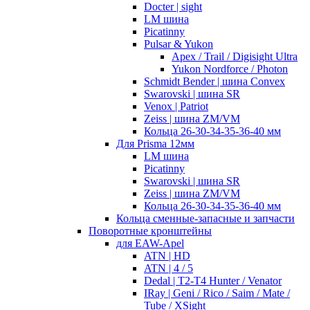
Docter | sight
LM шина
Picatinny
Pulsar & Yukon
Apex / Trail / Digisight Ultra
Yukon Nordforce / Photon
Schmidt Bender | шина Convex
Swarovski | шина SR
Venox | Patriot
Zeiss | шина ZM/VM
Кольца 26-30-34-35-36-40 мм
Для Prisma 12мм
LM шина
Picatinny
Swarovski | шина SR
Zeiss | шина ZM/VM
Кольца 26-30-34-35-36-40 мм
Кольца сменные-запасные и запчасти
Поворотные кронштейны
для EAW-Apel
ATN | HD
ATN | 4 / 5
Dedal | T2-T4 Hunter / Venator
IRay | Geni / Rico / Saim / Mate /
Tube / XSight