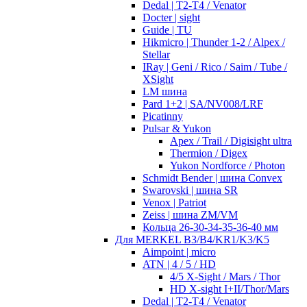
Dedal | T2-T4 / Venator
Docter | sight
Guide | TU
Hikmicro | Thunder 1-2 / Alpex /
Stellar
IRay | Geni / Rico / Saim / Tube /
XSight
LM шина
Pard 1+2 | SA/NV008/LRF
Picatinny
Pulsar & Yukon
Apex / Trail / Digisight ultra
Thermion / Digex
Yukon Nordforce / Photon
Schmidt Bender | шина Convex
Swarovski | шина SR
Venox | Patriot
Zeiss | шина ZM/VM
Кольца 26-30-34-35-36-40 мм
Для MERKEL B3/B4/KR1/K3/K5
Aimpoint | micro
ATN | 4 / 5 / HD
4/5 X-Sight / Mars / Thor
HD X-sight I+II/Thor/Mars
Dedal | T2-T4 / Venator