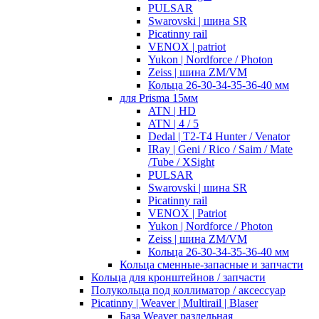
PULSAR
Swarovski | шина SR
Picatinny rail
VENOX | patriot
Yukon | Nordforce / Photon
Zeiss | шина ZM/VM
Кольца 26-30-34-35-36-40 мм
для Prisma 15мм
ATN | HD
ATN | 4 / 5
Dedal | T2-T4 Hunter / Venator
IRay | Geni / Rico / Saim / Mate
/Tube / XSight
PULSAR
Swarovski | шина SR
Picatinny rail
VENOX | Patriot
Yukon | Nordforce / Photon
Zeiss | шина ZM/VM
Кольца 26-30-34-35-36-40 мм
Кольца сменные-запасные и запчасти
Кольца для кронштейнов / запчасти
Полукольца под коллиматор / аксессуар
Picatinny | Weaver | Multirail | Blaser
База Weaver раздельная