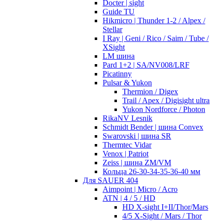
Docter | sight
Guide TU
Hikmicro | Thunder 1-2 / Alpex /
Stellar
I Ray | Geni / Rico / Saim / Tube /
XSight
LM шина
Pard 1+2 | SA/NV008/LRF
Picatinny
Pulsar & Yukon
Thermion / Digex
Trail / Apex / Digisight ultra
Yukon Nordforce / Photon
RikaNV Lesnik
Schmidt Bender | шина Convex
Swarovski | шина SR
Thermtec Vidar
Venox | Patriot
Zeiss | шина ZM/VM
Кольца 26-30-34-35-36-40 мм
Для SAUER 404
Aimpoint | Micro / Acro
ATN | 4 / 5 / HD
HD X-sight I+II/Thor/Mars
4/5 X-Sight / Mars / Thor