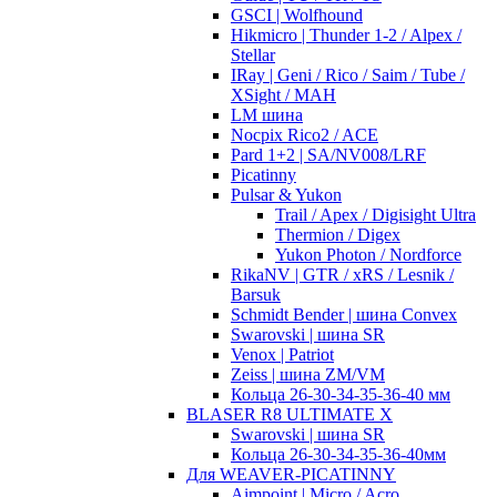
GSCI | Wolfhound
Hikmicro | Thunder 1-2 / Alpex /
Stellar
IRay | Geni / Rico / Saim / Tube /
XSight / MAH
LM шина
Nocpix Rico2 / ACE
Pard 1+2 | SA/NV008/LRF
Picatinny
Pulsar & Yukon
Trail / Apex / Digisight Ultra
Thermion / Digex
Yukon Photon / Nordforce
RikaNV | GTR / xRS / Lesnik /
Barsuk
Schmidt Bender | шина Convex
Swarovski | шина SR
Venox | Patriot
Zeiss | шина ZM/VM
Кольца 26-30-34-35-36-40 мм
BLASER R8 ULTIMATE X
Swarovski | шина SR
Кольца 26-30-34-35-36-40мм
Для WEAVER-PICATINNY
Aimpoint | Micro / Acro