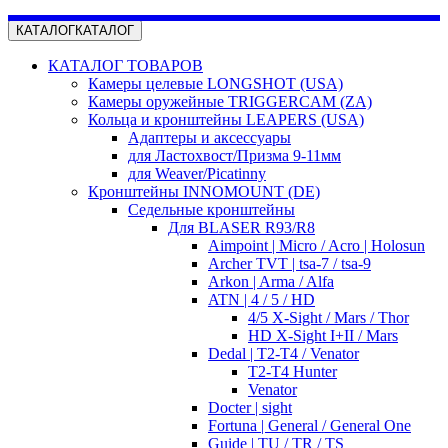
КАТАЛОГ
КАТАЛОГ
КАТАЛОГ ТОВАРОВ
Камеры целевые LONGSHOT (USA)
Камеры оружейные TRIGGERCAM (ZA)
Кольца и кронштейны LEAPERS (USA)
Адаптеры и аксессуары
для Ластохвост/Призма 9-11мм
для Weaver/Picatinny
Кронштейны INNOMOUNT (DE)
Седельные кронштейны
Для BLASER R93/R8
Aimpoint | Micro / Acro | Holosun
Archer TVT | tsa-7 / tsa-9
Arkon | Arma / Alfa
ATN | 4 / 5 / HD
4/5 X-Sight / Mars / Thor
HD X-Sight I+II / Mars
Dedal | T2-T4 / Venator
T2-T4 Hunter
Venator
Docter | sight
Fortuna | General / General One
Guide | TU / TR / TS