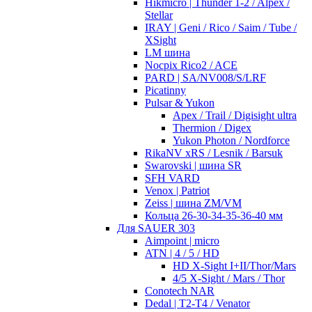
Hikmicro | Thunder 1-2 / Alpex /
Stellar
IRAY | Geni / Rico / Saim / Tube /
XSight
LM шина
Nocpix Rico2 / ACE
PARD | SA/NV008/S/LRF
Picatinny
Pulsar & Yukon
Apex / Trail / Digisight ultra
Thermion / Digex
Yukon Photon / Nordforce
RikaNV xRS / Lesnik / Barsuk
Swarovski | шина SR
SFH VARD
Venox | Patriot
Zeiss | шина ZM/VM
Кольца 26-30-34-35-36-40 мм
Для SAUER 303
Aimpoint | micro
ATN | 4 / 5 / HD
HD X-Sight I+II/Thor/Mars
4/5 X-Sight / Mars / Thor
Conotech NAR
Dedal | T2-T4 / Venator