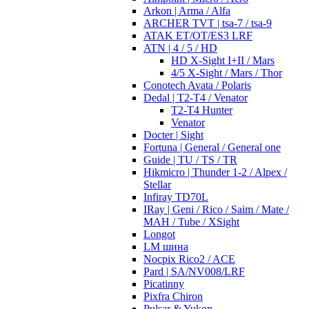
Arkon | Arma / Alfa
ARCHER TVT | tsa-7 / tsa-9
ATAK ET/OT/ES3 LRF
ATN | 4 / 5 / HD
HD X-Sight I+II / Mars
4/5 X-Sight / Mars / Thor
Conotech Avata / Polaris
Dedal | T2-T4 / Venator
T2-T4 Hunter
Venator
Docter | Sight
Fortuna | General / General one
Guide | TU / TS / TR
Hikmicro | Thunder 1-2 / Alpex /
Stellar
Infiray TD70L
IRay | Geni / Rico / Saim / Mate /
MAH / Tube / XSight
Longot
LM шина
Nocpix Rico2 / ACE
Pard | SA/NV008/LRF
Picatinny
Pixfra Chiron
Pulsar & Yukon