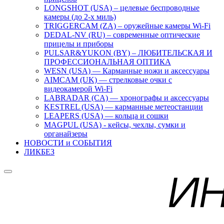
LONGSHOT (USA) – целевые беспроводные
камеры (до 2-х миль)
TRIGGERCAM (ZA) – оружейные камеры Wi-Fi
DEDAL-NV (RU) – современные оптические
прицелы и приборы
PULSAR&YUKON (BY) – ЛЮБИТЕЛЬСКАЯ И
ПРОФЕССИОНАЛЬНАЯ ОПТИКА
WESN (USA) — Карманные ножи и аксессуары
AIMCAM (UK) — стрелковые очки с
видеокамерой Wi-Fi
LABRADAR (CA) — хронографы и аксессуары
KESTREL (USA) — карманные метеостанции
LEAPERS (USA) — кольца и сошки
MAGPUL (USA) - кейсы, чехлы, сумки и
органайзеры
НОВОСТИ и СОБЫТИЯ
ЛИКБЕЗ