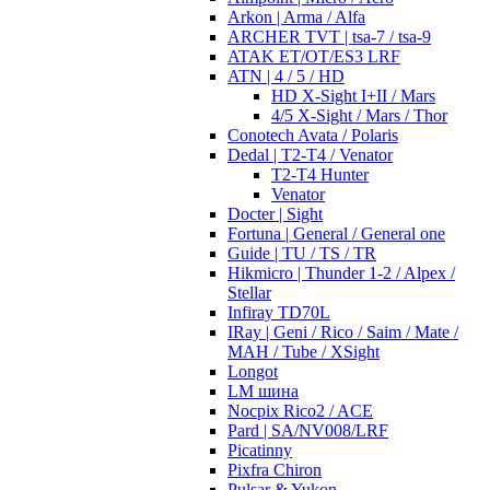
Arkon | Arma / Alfa
ARCHER TVT | tsa-7 / tsa-9
ATAK ET/OT/ES3 LRF
ATN | 4 / 5 / HD
HD X-Sight I+II / Mars
4/5 X-Sight / Mars / Thor
Conotech Avata / Polaris
Dedal | T2-T4 / Venator
T2-T4 Hunter
Venator
Docter | Sight
Fortuna | General / General one
Guide | TU / TS / TR
Hikmicro | Thunder 1-2 / Alpex /
Stellar
Infiray TD70L
IRay | Geni / Rico / Saim / Mate /
MAH / Tube / XSight
Longot
LM шина
Nocpix Rico2 / ACE
Pard | SA/NV008/LRF
Picatinny
Pixfra Chiron
Pulsar & Yukon