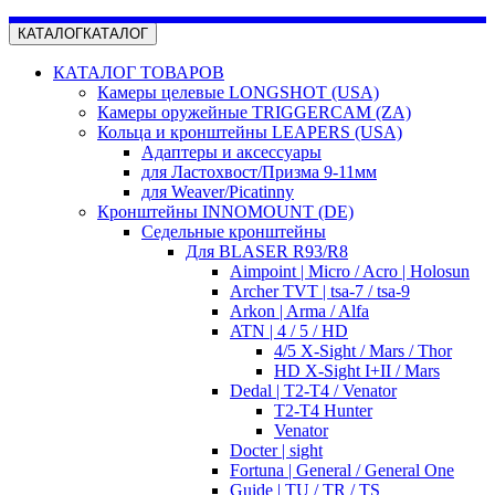
КАТАЛОГ
КАТАЛОГ
КАТАЛОГ ТОВАРОВ
Камеры целевые LONGSHOT (USA)
Камеры оружейные TRIGGERCAM (ZA)
Кольца и кронштейны LEAPERS (USA)
Адаптеры и аксессуары
для Ластохвост/Призма 9-11мм
для Weaver/Picatinny
Кронштейны INNOMOUNT (DE)
Седельные кронштейны
Для BLASER R93/R8
Aimpoint | Micro / Acro | Holosun
Archer TVT | tsa-7 / tsa-9
Arkon | Arma / Alfa
ATN | 4 / 5 / HD
4/5 X-Sight / Mars / Thor
HD X-Sight I+II / Mars
Dedal | T2-T4 / Venator
T2-T4 Hunter
Venator
Docter | sight
Fortuna | General / General One
Guide | TU / TR / TS