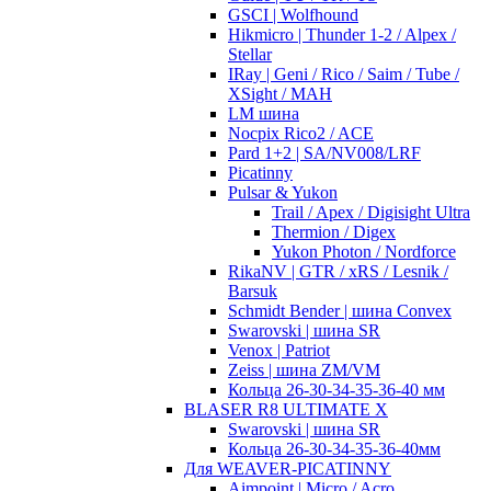
GSCI | Wolfhound
Hikmicro | Thunder 1-2 / Alpex /
Stellar
IRay | Geni / Rico / Saim / Tube /
XSight / MAH
LM шина
Nocpix Rico2 / ACE
Pard 1+2 | SA/NV008/LRF
Picatinny
Pulsar & Yukon
Trail / Apex / Digisight Ultra
Thermion / Digex
Yukon Photon / Nordforce
RikaNV | GTR / xRS / Lesnik /
Barsuk
Schmidt Bender | шина Convex
Swarovski | шина SR
Venox | Patriot
Zeiss | шина ZM/VM
Кольца 26-30-34-35-36-40 мм
BLASER R8 ULTIMATE X
Swarovski | шина SR
Кольца 26-30-34-35-36-40мм
Для WEAVER-PICATINNY
Aimpoint | Micro / Acro