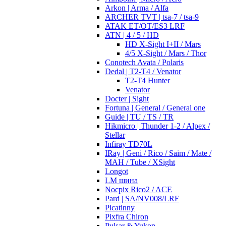
Arkon | Arma / Alfa
ARCHER TVT | tsa-7 / tsa-9
ATAK ET/OT/ES3 LRF
ATN | 4 / 5 / HD
HD X-Sight I+II / Mars
4/5 X-Sight / Mars / Thor
Conotech Avata / Polaris
Dedal | T2-T4 / Venator
T2-T4 Hunter
Venator
Docter | Sight
Fortuna | General / General one
Guide | TU / TS / TR
Hikmicro | Thunder 1-2 / Alpex /
Stellar
Infiray TD70L
IRay | Geni / Rico / Saim / Mate /
MAH / Tube / XSight
Longot
LM шина
Nocpix Rico2 / ACE
Pard | SA/NV008/LRF
Picatinny
Pixfra Chiron
Pulsar & Yukon