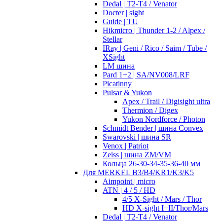
Dedal | T2-T4 / Venator
Docter | sight
Guide | TU
Hikmicro | Thunder 1-2 / Alpex /
Stellar
IRay | Geni / Rico / Saim / Tube /
XSight
LM шина
Pard 1+2 | SA/NV008/LRF
Picatinny
Pulsar & Yukon
Apex / Trail / Digisight ultra
Thermion / Digex
Yukon Nordforce / Photon
Schmidt Bender | шина Convex
Swarovski | шина SR
Venox | Patriot
Zeiss | шина ZM/VM
Кольца 26-30-34-35-36-40 мм
Для MERKEL B3/B4/KR1/K3/K5
Aimpoint | micro
ATN | 4 / 5 / HD
4/5 X-Sight / Mars / Thor
HD X-sight I+II/Thor/Mars
Dedal | T2-T4 / Venator