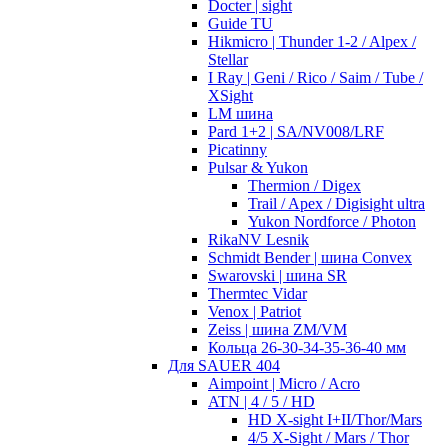
Docter | sight
Guide TU
Hikmicro | Thunder 1-2 / Alpex /
Stellar
I Ray | Geni / Rico / Saim / Tube /
XSight
LM шина
Pard 1+2 | SA/NV008/LRF
Picatinny
Pulsar & Yukon
Thermion / Digex
Trail / Apex / Digisight ultra
Yukon Nordforce / Photon
RikaNV Lesnik
Schmidt Bender | шина Convex
Swarovski | шина SR
Thermtec Vidar
Venox | Patriot
Zeiss | шина ZM/VM
Кольца 26-30-34-35-36-40 мм
Для SAUER 404
Aimpoint | Micro / Acro
ATN | 4 / 5 / HD
HD X-sight I+II/Thor/Mars
4/5 X-Sight / Mars / Thor