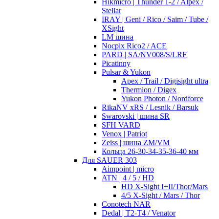
Hikmicro | Thunder 1-2 / Alpex /
Stellar
IRAY | Geni / Rico / Saim / Tube /
XSight
LM шина
Nocpix Rico2 / ACE
PARD | SA/NV008/S/LRF
Picatinny
Pulsar & Yukon
Apex / Trail / Digisight ultra
Thermion / Digex
Yukon Photon / Nordforce
RikaNV xRS / Lesnik / Barsuk
Swarovski | шина SR
SFH VARD
Venox | Patriot
Zeiss | шина ZM/VM
Кольца 26-30-34-35-36-40 мм
Для SAUER 303
Aimpoint | micro
ATN | 4 / 5 / HD
HD X-Sight I+II/Thor/Mars
4/5 X-Sight / Mars / Thor
Conotech NAR
Dedal | T2-T4 / Venator