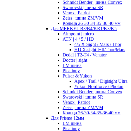
Schmidt Bender | шина Convex
Swarovski | шина SR
Venox | Patriot
Zeiss | шина ZM/VM
Кольца 26-30-34-35-36-40 мм
Для MERKEL B3/B4/KR1/K3/K5
Aimpoint | micro
ATN | 4 / 5 / HD
4/5 X-Sight / Mars / Thor
HD X-sight I+II/Thor/Mars
Dedal | T2-T4 / Venator
Docter | sight
LM шина
Picatinny
Pulsar & Yukon
Apex / Trail / Digisight Ultra
Yukon Nordforce / Photon
Schmidt Bender | шина Convex
Swarovski | шина SR
Venox | Patriot
Zeiss | шина ZM/VM
Кольца 26-30-34-35-36-40 мм
Для Prisma 12мм
LM шина
Picatinny