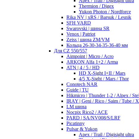
Apex / Trail / Digisight ultra
Thermion / Digex
Yukon Photon / Nordforce
Rika NV | xRS / Barsuk / Lesnik
SFH VARD
Swarovski | шина SR
Venox | Patriot
Zeiss | шина ZM/VM
Кольца 26-30-34-35-36-40 мм
Для CZ 550/557
Aimpoint | Micro / Acro
ARKON Alfa 1+2 / Arma
ATN | 4 / 5 / HD
HD X-Sight I+II / Mars
4/5 X-Sight / Mars / Thor
Conotech NAR
Guide | TU
Hikmicro | Thunder 1-2 / Alpex / Stel
IRAY | Geni / Rico / Saim / Tube / 
LM шина
Nocpix Rico2 / ACE
PARD | SA/NV008/S/LRF
Picatinny
Pulsar & Yukon
Apex / Trail / Digisight ultra