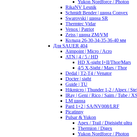
Yukon Nordforce / Photon
RikaNV Lesnik
Schmidt Bender | шина Convex
Swarovski | шина SR
Thermtec Vidar
Venox | Patriot
Zeiss | шина ZM/VM
Кольца 26-30-34-35-36-40 мм
Для SAUER 404
Aimpoint | Micro / Acro
ATN | 4 / 5 / HD
HD X-sight I+II/Thor/Mars
4/5 X-Sight / Mars / Thor
Dedal | T2-T4 / Venator
Docter | sight
Guide | TU
Hikmicro | Thunder 1-2 / Alpex / Stel
IRay | Geni / Rico / Saim / Tube / X
LM шина
Pard 1+2 | SA/NV008/LRF
Picatinny
Pulsar & Yukon
Apex / Trail / Digisight ultra
Thermion / Digex
Yukon Nordforce / Photon