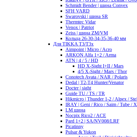
Schmidt Bender | шина Convex
SFH VARD
Swarovski | шина SR
Thermtec Vidar
Venox | Patriot
Zeiss | шина ZM/VM
Кольца 26-30-34-35-36-40 мм
Для TIKKA T3/T3x
Aimpoint | Micro / Acro
ARKON Alfa 1+2 / Arma
ATN | 4 / 5 / HD
HD X-Sight I+II / Mars
4/5 X-Sight / Mars / Thor
Conotech Avata / NAR / Polaris
Dedal | T2-T4 Hunter/Venator
Docter | sight
Guide TU / TS / TR
Hikmicro | Thunder 1-2 / Alpex / Stel
IRAY | Geni / Rico / Saim / Tube / 
LM шина
Nocpix Rico2 / ACE
Pard 1+2 | SA/NV008/LRF
Picatinny
Pulsar & Yukon