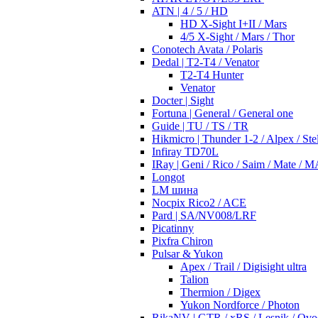
ATN | 4 / 5 / HD
HD X-Sight I+II / Mars
4/5 X-Sight / Mars / Thor
Conotech Avata / Polaris
Dedal | T2-T4 / Venator
T2-T4 Hunter
Venator
Docter | Sight
Fortuna | General / General one
Guide | TU / TS / TR
Hikmicro | Thunder 1-2 / Alpex / Stel
Infiray TD70L
IRay | Geni / Rico / Saim / Mate / 
Longot
LM шина
Nocpix Rico2 / ACE
Pard | SA/NV008/LRF
Picatinny
Pixfra Chiron
Pulsar & Yukon
Apex / Trail / Digisight ultra
Talion
Thermion / Digex
Yukon Nordforce / Photon
RikaNV | GTR / xRS / Lesnik / Ovo