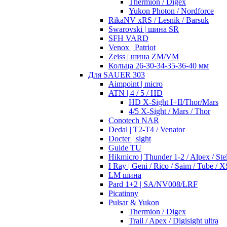
Thermion / Digex
Yukon Photon / Nordforce
RikaNV xRS / Lesnik / Barsuk
Swarovski | шина SR
SFH VARD
Venox | Patriot
Zeiss | шина ZM/VM
Кольца 26-30-34-35-36-40 мм
Для SAUER 303
Aimpoint | micro
ATN | 4 / 5 / HD
HD X-Sight I+II/Thor/Mars
4/5 X-Sight / Mars / Thor
Conotech NAR
Dedal | T2-T4 / Venator
Docter | sight
Guide TU
Hikmicro | Thunder 1-2 / Alpex / Stel
I Ray | Geni / Rico / Saim / Tube / X
LM шина
Pard 1+2 | SA/NV008/LRF
Picatinny
Pulsar & Yukon
Thermion / Digex
Trail / Apex / Digisight ultra