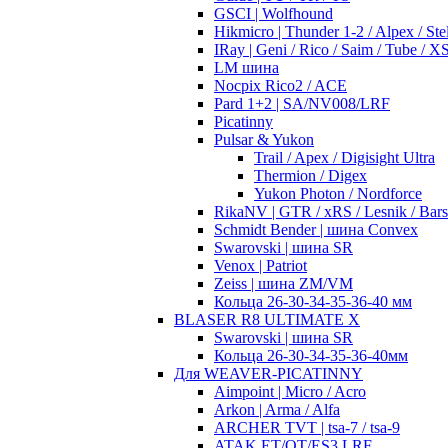
GSCI | Wolfhound
Hikmicro | Thunder 1-2 / Alpex / Stel
IRay | Geni / Rico / Saim / Tube / 
LM шина
Nocpix Rico2 / ACE
Pard 1+2 | SA/NV008/LRF
Picatinny
Pulsar & Yukon
Trail / Apex / Digisight Ultra
Thermion / Digex
Yukon Photon / Nordforce
RikaNV | GTR / xRS / Lesnik / Bar
Schmidt Bender | шина Convex
Swarovski | шина SR
Venox | Patriot
Zeiss | шина ZM/VM
Кольца 26-30-34-35-36-40 мм
BLASER R8 ULTIMATE X
Swarovski | шина SR
Кольца 26-30-34-35-36-40мм
Для WEAVER-PICATINNY
Aimpoint | Micro / Acro
Arkon | Arma / Alfa
ARCHER TVT | tsa-7 / tsa-9
ATAK ET/OT/ES3 LRF