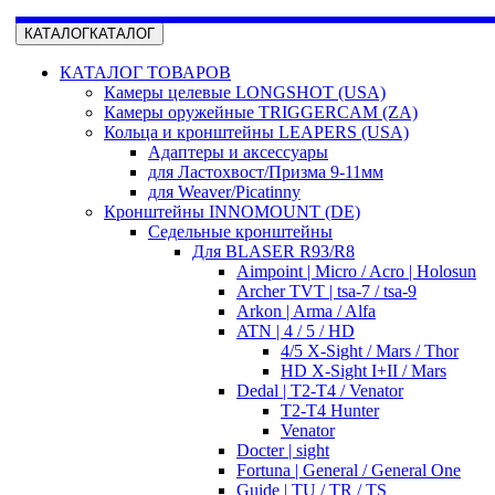
КАТАЛОГ
КАТАЛОГ
КАТАЛОГ ТОВАРОВ
Камеры целевые LONGSHOT (USA)
Камеры оружейные TRIGGERCAM (ZA)
Кольца и кронштейны LEAPERS (USA)
Адаптеры и аксессуары
для Ластохвост/Призма 9-11мм
для Weaver/Picatinny
Кронштейны INNOMOUNT (DE)
Седельные кронштейны
Для BLASER R93/R8
Aimpoint | Micro / Acro | Holosun
Archer TVT | tsa-7 / tsa-9
Arkon | Arma / Alfa
ATN | 4 / 5 / HD
4/5 X-Sight / Mars / Thor
HD X-Sight I+II / Mars
Dedal | T2-T4 / Venator
T2-T4 Hunter
Venator
Docter | sight
Fortuna | General / General One
Guide | TU / TR / TS