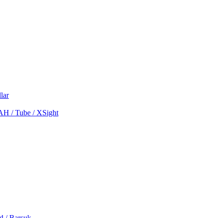
lar
MAH / Tube / XSight
d / Barsuk