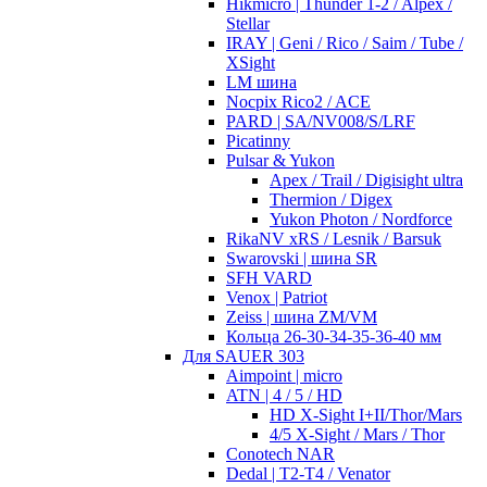
Hikmicro | Thunder 1-2 / Alpex /
Stellar
IRAY | Geni / Rico / Saim / Tube /
XSight
LM шина
Nocpix Rico2 / ACE
PARD | SA/NV008/S/LRF
Picatinny
Pulsar & Yukon
Apex / Trail / Digisight ultra
Thermion / Digex
Yukon Photon / Nordforce
RikaNV xRS / Lesnik / Barsuk
Swarovski | шина SR
SFH VARD
Venox | Patriot
Zeiss | шина ZM/VM
Кольца 26-30-34-35-36-40 мм
Для SAUER 303
Aimpoint | micro
ATN | 4 / 5 / HD
HD X-Sight I+II/Thor/Mars
4/5 X-Sight / Mars / Thor
Conotech NAR
Dedal | T2-T4 / Venator