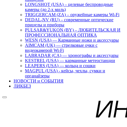
LONGSHOT (USA) – целевые беспроводные
камеры (до 2-х миль)
TRIGGERCAM (ZA) – оружейные камеры Wi-Fi
DEDAL-NV (RU) – современные оптические
прицелы и приборы
PULSAR&YUKON (BY) – ЛЮБИТЕЛЬСКАЯ И
ПРОФЕССИОНАЛЬНАЯ ОПТИКА
WESN (USA) — Карманные ножи и аксессуары
AIMCAM (UK) — стрелковые очки с
видеокамерой Wi-Fi
LABRADAR (CA) — хронографы и аксессуары
KESTREL (USA) — карманные метеостанции
LEAPERS (USA) — кольца и сошки
MAGPUL (USA) - кейсы, чехлы, сумки и
органайзеры
НОВОСТИ и СОБЫТИЯ
ЛИКБЕЗ