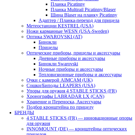
Планка Picatinny
Планка Multirail Picatinny/Blaser
Шина Blaser на планку Picatinny
Адаптер / Планка-переход для прицела
Метеостанции KESTREL (USA)
Ножи карманные WESN (USA-Sweden)
Оптика SWAROVSKI (AT)
Бинокли
Прицелы
Оптические приборы, прицелы и аксессуары
Дневные приборы и аксессуары
Бинокли Swarovski
Ночные приборы и аксессуары
Тепловизионные приборы и аксессуары
Очки с камерой AIMCAM (UK)
Сошки/Биподы LEAPERS (USA)
Упоры для оружия 4 STABLE STICKS (FR)
Хронографы LABRADAR LX (CAN)
Хранение и Переноска, Аксессуары
Подбор кронштейна по прицелу
БРЕНДЫ
4 STABLE STICKS (FR) — инновационные опоры
для оружия
INNOMOUNT (DE) — кронштейны оптических
прицелов