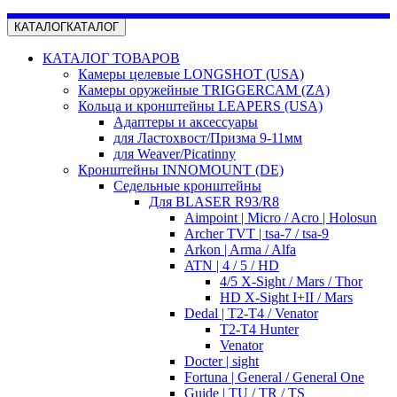
КАТАЛОГ
КАТАЛОГ
КАТАЛОГ ТОВАРОВ
Камеры целевые LONGSHOT (USA)
Камеры оружейные TRIGGERCAM (ZA)
Кольца и кронштейны LEAPERS (USA)
Адаптеры и аксессуары
для Ластохвост/Призма 9-11мм
для Weaver/Picatinny
Кронштейны INNOMOUNT (DE)
Седельные кронштейны
Для BLASER R93/R8
Aimpoint | Micro / Acro | Holosun
Archer TVT | tsa-7 / tsa-9
Arkon | Arma / Alfa
ATN | 4 / 5 / HD
4/5 X-Sight / Mars / Thor
HD X-Sight I+II / Mars
Dedal | T2-T4 / Venator
T2-T4 Hunter
Venator
Docter | sight
Fortuna | General / General One
Guide | TU / TR / TS