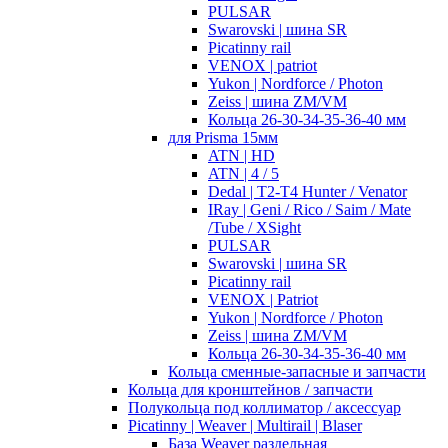
PULSAR
Swarovski | шина SR
Picatinny rail
VENOX | patriot
Yukon | Nordforce / Photon
Zeiss | шина ZM/VM
Кольца 26-30-34-35-36-40 мм
для Prisma 15мм
ATN | HD
ATN | 4 / 5
Dedal | T2-T4 Hunter / Venator
IRay | Geni / Rico / Saim / Mate
/Tube / XSight
PULSAR
Swarovski | шина SR
Picatinny rail
VENOX | Patriot
Yukon | Nordforce / Photon
Zeiss | шина ZM/VM
Кольца 26-30-34-35-36-40 мм
Кольца сменные-запасные и запчасти
Кольца для кронштейнов / запчасти
Полукольца под коллиматор / аксессуар
Picatinny | Weaver | Multirail | Blaser
База Weaver раздельная