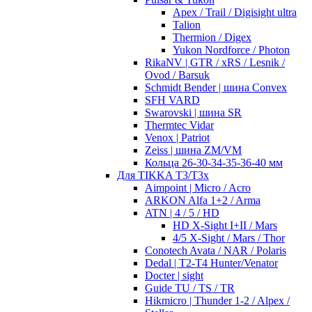
Apex / Trail / Digisight ultra
Talion
Thermion / Digex
Yukon Nordforce / Photon
RikaNV | GTR / xRS / Lesnik /
Ovod / Barsuk
Schmidt Bender | шина Convex
SFH VARD
Swarovski | шина SR
Thermtec Vidar
Venox | Patriot
Zeiss | шина ZM/VM
Кольца 26-30-34-35-36-40 мм
Для TIKKA T3/T3x
Aimpoint | Micro / Acro
ARKON Alfa 1+2 / Arma
ATN | 4 / 5 / HD
HD X-Sight I+II / Mars
4/5 X-Sight / Mars / Thor
Conotech Avata / NAR / Polaris
Dedal | T2-T4 Hunter/Venator
Docter | sight
Guide TU / TS / TR
Hikmicro | Thunder 1-2 / Alpex /