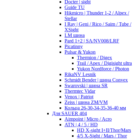
Docter | sight
Guide TU
Hikmicro | Thunder 1-2 / Alpex /
Stellar
I Ray | Geni / Rico / Saim / Tube /
XSight
LM шина
Pard 1+2 | SA/NV008/LRF
Picatinny
Pulsar & Yukon
Thermion / Digex
Trail / Apex / Digisight ultra
Yukon Nordforce / Photon
RikaNV Lesnik
Schmidt Bender | шина Convex
Swarovski | шина SR
Thermtec Vidar
Venox | Patriot
Zeiss | шина ZM/VM
Кольца 26-30-34-35-36-40 мм
Для SAUER 404
Aimpoint | Micro / Acro
ATN | 4 / 5 / HD
HD X-sight I+II/Thor/Mars
4/5 X-Sight / Mars / Thor