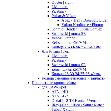
Docter | sight
LM шина
Picatinny
Pulsar & Yukon
Apex / Trail / Digisight Ultra
Yukon Nordforce / Photon
Schmidt Bender | шина Convex
Swarovski | шина SR
Venox | Patriot
Zeiss | шина ZM/VM
Кольца 26-30-34-35-36-40 мм
Для Prisma 12мм
LM шина
Picatinny
Swarovski | шина SR
Zeiss | шина ZM/VM
Кольца 26-30-34-35-36-40 мм
Кольца сменные-запасные и запчасти
Поворотные кронштейны
для EAW-Apel
ATN | HD
ATN | 4 / 5
Dedal | T2-T4 Hunter / Venator
IRay | Geni / Rico / Saim / Mate /
Tube / XSight