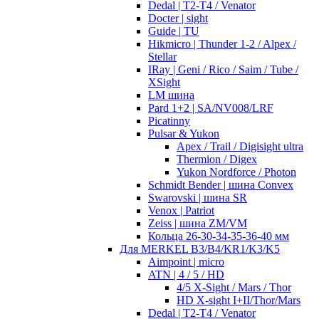
Dedal | T2-T4 / Venator
Docter | sight
Guide | TU
Hikmicro | Thunder 1-2 / Alpex /
Stellar
IRay | Geni / Rico / Saim / Tube /
XSight
LM шина
Pard 1+2 | SA/NV008/LRF
Picatinny
Pulsar & Yukon
Apex / Trail / Digisight ultra
Thermion / Digex
Yukon Nordforce / Photon
Schmidt Bender | шина Convex
Swarovski | шина SR
Venox | Patriot
Zeiss | шина ZM/VM
Кольца 26-30-34-35-36-40 мм
Для MERKEL B3/B4/KR1/K3/K5
Aimpoint | micro
ATN | 4 / 5 / HD
4/5 X-Sight / Mars / Thor
HD X-sight I+II/Thor/Mars
Dedal | T2-T4 / Venator