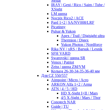
Stellar
IRAY | Geni / Rico / Saim / Tube /
XSight
LM шина
Nocpix Rico2 / ACE
Pard 1+2 | SA/NV008/LRF
Picatinny
Pulsar & Yukon
Apex / Trail / Digisight ultra
Thermion / Digex
Yukon Photon / Nordforce
Rika NV | xRS / Barsuk / Lesnik
SFH VARD
Swarovski | шина SR
Venox | Patriot
Zeiss | шина ZM/VM
Кольца 26-30-34-35-36-40 мм
Для CZ 550/557
Aimpoint | Micro / Acro
ARKON Alfa 1+2 / Arma
ATN | 4 / 5 / HD
HD X-Sight I+II / Mars
4/5 X-Sight / Mars / Thor
Conotech NAR
Guide | TU