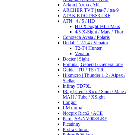
Arkon | Arma / Alfa
ARCHER TVT | tsa-7 / tsa-9
ATAK ET/OT/ES3 LRF
ATN | 4 / 5 / HD
HD X-Sight I+II / Mars
4/5 X-Sight / Mars / Thor
Conotech Avata / Polaris
Dedal | T2-T4 / Venator
T2-T4 Hunter
Venator
Docter | Sight
Fortuna | General / General one
Guide | TU / TS / TR
Hikmicro | Thunder 1-2 / Alpex /
Stellar
Infiray TD70L
IRay | Geni / Rico / Saim / Mate /
MAH / Tube / XSight
Longot
LM шина
Nocpix Rico2 / ACE
Pard | SA/NV008/LRF
Picatinny
Pixfra Chiron
Pulsar & Yukon