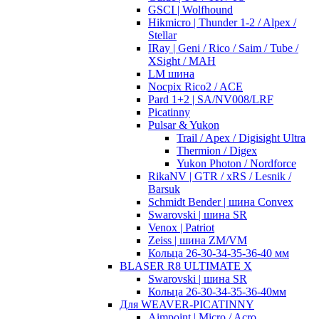
GSCI | Wolfhound
Hikmicro | Thunder 1-2 / Alpex /
Stellar
IRay | Geni / Rico / Saim / Tube /
XSight / MAH
LM шина
Nocpix Rico2 / ACE
Pard 1+2 | SA/NV008/LRF
Picatinny
Pulsar & Yukon
Trail / Apex / Digisight Ultra
Thermion / Digex
Yukon Photon / Nordforce
RikaNV | GTR / xRS / Lesnik /
Barsuk
Schmidt Bender | шина Convex
Swarovski | шина SR
Venox | Patriot
Zeiss | шина ZM/VM
Кольца 26-30-34-35-36-40 мм
BLASER R8 ULTIMATE X
Swarovski | шина SR
Кольца 26-30-34-35-36-40мм
Для WEAVER-PICATINNY
Aimpoint | Micro / Acro